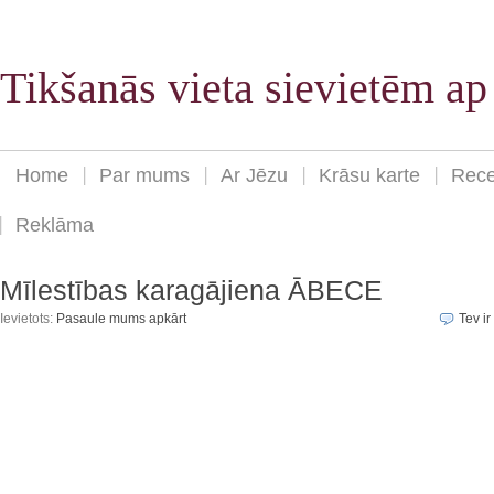
Tikšanās vieta sievietēm a
Home
Par mums
Ar Jēzu
Krāsu karte
Rece
Reklāma
Mīlestības karagājiena ĀBECE
Ievietots:
Pasaule mums apkārt
Tev ir