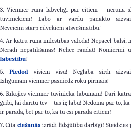
3. Vienmēr runā labvēlīgi par citiem – nerunā sl
tuviniekiem! Labo ar vārdu panākto aizvai
Neveicini starp cilvēkiem atsvešinātību!
4. Ar katru runā mīlestības valodā! Nepacel balsi, 
Neradi nepatikšanas! Neliec raudāt! Nomierini u
labestību
!
5.
Piedod
visiem visu! Neglabā sirdī aizvai
Izlīgumam vienmēr pasniedz roku pirmais!
6. Rīkojies vienmēr tuvinieka labumam! Dari katra
gribi, lai darītu tev – tas ir, labu! Nedomā par to, ka
ir parādā, bet par to, ka tu esi parādā citiem!
7. Cita
ciešanās
izrādi līdzjūtību darbīgi! Steidzies 