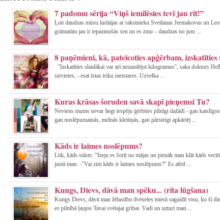
7 padomu sērija “Viņš iemīlēsies tevī jau rīt!”
Ļoti daudzas mūsu lasītājas ar rakstnieku Svetlanas Jermakovas un Leo
grāmatām jau ir iepazinušās sen un es zinu – daudzas no jum ...
8 paņēmieni, kā, pateicoties apģērbam, izskatīties 
"Izskatīties slaidākai var arī nezaudējot kilogramus", saka doktors Hell
sievietes, - esat īstas triku meistares. Uzvelka ...
Kuras krāsas šoruden savā skapī pieņemsi Tu?
Neviens mums nevar liegt iespēju ģērbties pilnīgi dažādi - gan kaislīgo
gan noslēpumainās, melnās kleitiņās, gan pārsteigt apkārtēj ...
Kāds ir laimes noslēpums?
Lūk, kāds stāsts: “Izeju es šorīt no mājas un pienāk man klāt kāds vecīti
jautā man: -"Vai zini kāds ir laimes noslēpums?" Es atbil ...
Kungs, Dievs, dāvā man spēku... (rīta lūgšana)
Kungs Dievs, dāvā man žēlastību dvēseles mierā sagaidīt visu, ko šī die
es pilnībā ļaujos Tavai svētajai gribai. Vadi un uzturi man ...