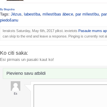
By Blogsdna
Tags:
Jēzus
,
labestība
,
mīlestības ābece
,
par mīlestību
,
par
piedošanu
Ieraksts Saturday, May 6th, 2017 plkst. ievietots
Pasaule mums ap
can skip to the end and leave a response. Pinging is currently not a
Ko citi saka:
Esi pirmais un pasaki kaut ko!
Pievieno savu atbildi
Es