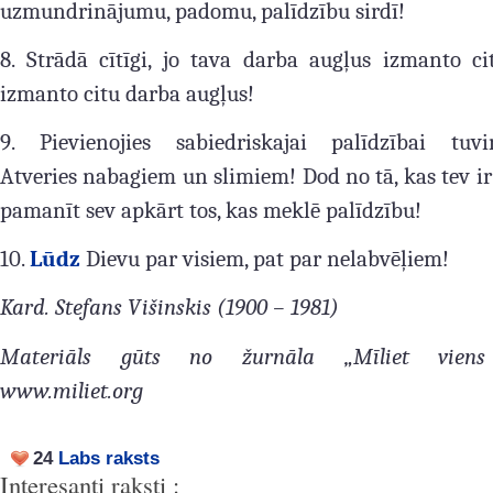
uzmundrinājumu, padomu, palīdzību sirdī!
8. Strādā cītīgi, jo tava darba augļus izmanto ci
izmanto citu darba augļus!
9. Pievienojies sabiedriskajai palīdzībai tuvi
Atveries nabagiem un slimiem! Dod no tā, kas tev ir
pamanīt sev apkārt tos, kas meklē palīdzību!
10.
Lūdz
Dievu par visiem, pat par nelabvēļiem!
Kard. Stefans Višinskis (1900 – 1981)
Materiāls gūts no žurnāla „Mīliet viens 
www.miliet.org
24
Labs raksts
Interesanti raksti :