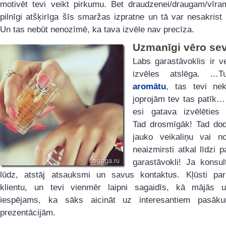
motivēt tevi veikt pirkumu. Bet draudzenei/draugam/vīra
pilnīgi atšķirīga šīs smaržas izpratne un tā var nesakrist 
Un tas nebūt nenozīmē, ka tava izvēle nav precīza.
Uzmanīgi vēro sev
Labs garastāvoklis ir v
izvēles atslēga. …Tu
aromātu
, tas tevi nek
joprojām tev tas patīk…
esi gatava izvēlēties
Tad drosmīgāk! Tad dod
jauko veikaliņu vai n
neaizmirsti atkal līdzi p
garastāvokli! Ja konsul
lūdz, atstāj atsauksmi un savus kontaktus. Kļūsti par
klientu, un tevi vienmēr laipni sagaidīs, kā mājās un
iespējams, ka sāks aicināt uz interesantiem pasāk
prezentācijām.