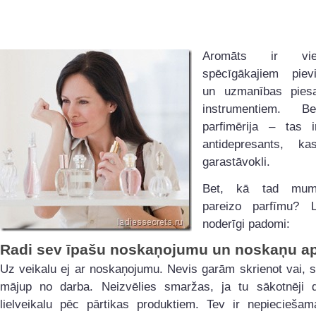
Aromāts ir vi
spēcīgākajiem pievi
un uzmanības piesa
instrumentiem. 
parfimērija – tas i
antidepresants, k
garastāvokli.
Bet, kā tad mum
pareizo parfīmu? 
noderīgi padomi:
Radi sev īpašu noskaņojumu un noskaņu ap
Uz veikalu ej ar noskaņojumu. Nevis garām skrienot vai, s
mājup no darba. Neizvēlies smaržas, ja tu sākotnēji 
lielveikalu pēc pārtikas produktiem. Tev ir nepieciešam