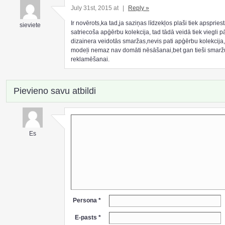
July 31st, 2015 at
|
Reply »
Ir novērots,ka tad,ja saziņas līdzekļos plaši tiek apspries
sieviete
satriecoša apģērbu kolekcija, tad tādā veidā tiek viegli p
dizainera veidotās smaržas,nevis pati apģērbu kolekcija
modeļi nemaz nav domāti nēsāšanai,bet gan tieši smarž
reklamēšanai.
Pievieno savu atbildi
Es
Persona *
E-pasts *