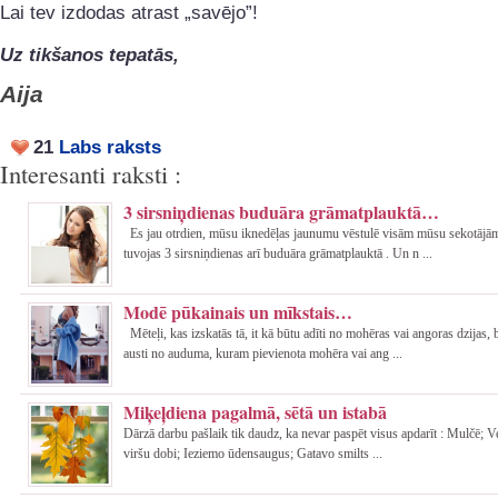
Lai tev izdodas atrast „savējo”!
Uz tikšanos tepatās,
Aija
21
Labs raksts
Interesanti raksti :
3 sirsniņdienas buduāra grāmatplauktā…
Es jau otrdien, mūsu iknedēļas jaunumu vēstulē visām mūsu sekotājām
tuvojas 3 sirsniņdienas arī buduāra grāmatplauktā . Un n ...
Modē pūkainais un mīkstais…
Mēteļi, kas izskatās tā, it kā būtu adīti no mohēras vai angoras dzijas, b
austi no auduma, kuram pievienota mohēra vai ang ...
Miķeļdiena pagalmā, sētā un istabā
Dārzā darbu pašlaik tik daudz, ka nevar paspēt visus apdarīt : Mulčē; 
viršu dobi; Ieziemo ūdensaugus; Gatavo smilts ...