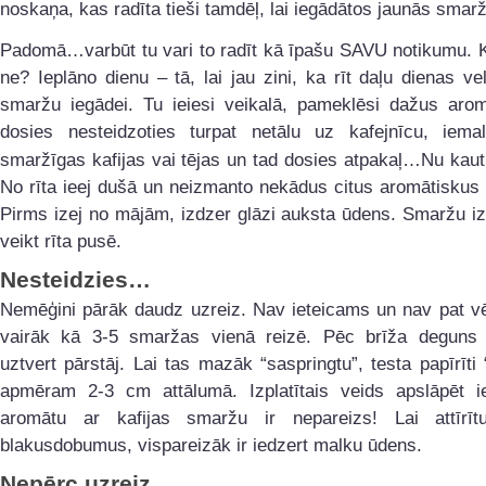
noskaņa, kas radīta tieši tamdēļ, lai iegādātos jaunās smar
Padomā…varbūt tu vari to radīt kā īpašu SAVU notikumu. 
ne? Ieplāno dienu – tā, lai jau zini, ka rīt daļu dienas vel
smaržu iegādei. Tu ieiesi veikalā, pameklēsi dažus arom
dosies nesteidzoties turpat netālu uz kafejnīcu, iemal
smaržīgas kafijas vai tējas un tad dosies atpakaļ…Nu kau
No rīta ieej dušā un neizmanto nekādus citus aromātiskus 
Pirms izej no mājām, izdzer glāzi auksta ūdens. Smaržu iz
veikt rīta pusē.
Nesteidzies…
Nemēģini pārāk daudz uzreiz. Nav ieteicams un nav pat vē
vairāk kā 3-5 smaržas vienā reizē. Pēc brīža deguns
uztvert pārstāj. Lai tas mazāk “saspringtu”, testa papīrīti 
apmēram 2-3 cm attālumā. Izplatītais veids apslāpēt ie
aromātu ar kafijas smaržu ir nepareizs! Lai attīrī
blakusdobumus, vispareizāk ir iedzert malku ūdens.
Nepērc uzreiz