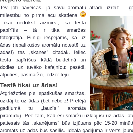
Tev ļoti paveicās, ja savu aromātu atradi uzreiz – g
mīlestību no pirmā acu
skatiena
.Tikai nedrīkst aizmirst, ka testa
papīrītis – tā ir tikai smaržas
fotogrāfija. Pilnīgi iespējams, ka uz
ādas (iepatikušos aromātu notestē uz
ādas!) tas „skanēs” citādāk. Ieliec
testa papīrīšus kādā bukletiņā un
dodies uz tuvāko kafejnīcu: pasēdi,
atpūties, pasmaržo, iedzer tēju.
Testē tikai uz ādas!
Atgriežoties pie iepatikušās smaržas,
uzklāj to uz ādas (bet neberz! Pretējā
gadījumā tu „lauzīsi” aromāta
piramīdu). Pēc tam, kad esi smaržu uzklājusi uz ādas, at
patiesais tās „skanējums” būs izjūtams pēc 15-20 minū
aromāts uz ādas būs sasilis. Ideālā gadījumā ir vērts jau