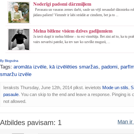
Noderīgi padomi dārzmīļiem
Pavasara un vasaras zemes darbi, saule un vējš nesaudzē dārznieku rok
jādara pašiem! Vienmēr ir labi strādāt ar cimdiem, bet ja to ...
Melna bītlene visiem dzīves gadījumiem
Ja tavā skapī ir melna bītlene – tu esi vinnētāja. Bet zini arī to, ka tu pr
vairs nevarēsi pateikt, ka tev nav ko uzvilkt mugurā, ...
By Blogsdna
Tags:
aromāta izvēle
,
kā izvēlēties smaržas
,
padomi
,
parfī
smaržu izvēle
Ieraksts Thursday, June 12th, 2014 plkst. ievietots
Mode un stils
,
S
pasaule
. You can skip to the end and leave a response. Pinging is c
not allowed.
Atbildes pavisam: 1
Man ir 