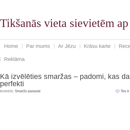
Tikšanās vieta sievietēm a
Home
Par mums
Ar Jēzu
Krāsu karte
Rece
Reklāma
Kā izvēlēties smaržas – padomi, kas da
perfekti
Ievietots:
Smaržu pasaule
Tev ir