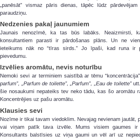
„panēsāt” vismaz pāris dienas, tāpēc lūdz pārdevējam 
paraudziņu.
Nedzenies pakaļ jaunumiem
Jaunais nenozīmē, ka tas būs labāks. Neaizmirsti, k
konsultantiem parasti ir pārdošanas plāns. Un ne vie
ieteikums nāk no “tīras sirds.” Jo īpaši, kad runa ir 
pievedumu.
Izvēlies aromātu, nevis noturību
Nemoki sevi ar terminiem saistībā ar tēmu “koncentrācija
parfum”, „Parfum de toilette”, „Parfum”, „Eau de toilette”
utt.
šie nosaukumi nepateiks tev neko tādu, kas šo aromātu ra
Koncentrējies uz pašu aromātu.
Klausies sevi
Nozīme ir tikai tavam viedoklim. Nevajag nevienam jautāt,
vai viņam patīk tava izvēle. Mums visiem gaumes ir
Konsultants balstīsies uz viņa gaumi un vēl arī uz nepie