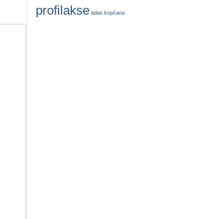
profilakse
ādas kopšana