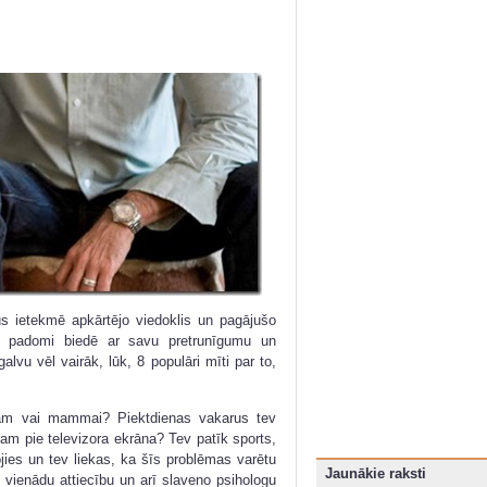
ūs ietekmē apkārtējo viedoklis un pagājušo
mie padomi biedē ar savu pretrunīgumu un
vu vēl vairāk, lūk, 8 populāri mīti par to,
am vai mammai? Piektdienas vakarus tev
am pie televizora ekrāna? Tev patīk sports,
jies un tev liekas, ka šīs problēmas varētu
Jaunākie raksti
i vienādu attiecību un arī slaveno psihologu