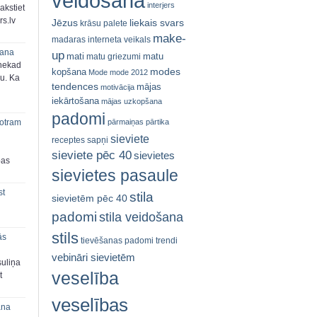
veidošana
interjers
akstiet
s.lv
Jēzus
liekais svars
krāsu palete
make-
madaras interneta veikals
šana
up
mati
matu
matu griezumi
 nekad
modes
kopšana
Mode
mode 2012
ju. Ka
tendences
mājas
motivācija
iekārtošana
mājas uzkopšana
padomi
pārmaiņas
pārtika
 otram
sieviete
receptes
sapņi
sieviete pēc 40
sievietes
bas
sievietes pasaule
st
stila
sievietēm pēc 40
padomi
stila veidošana
stils
ās
tievēšanas padomi
trendi
vebināri sievietēm
suliņa
veselība
t
veselības
ana