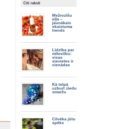
Citi raksti
Mežrozīšu
eļļa –
jaunākais
skaistuma
trends
Līdzība par
mīlestību:
visas
sievietes ir
vienādas
Kā telpā
uzburt ziedu
smaržu
Cilvēka jūtu
spēks