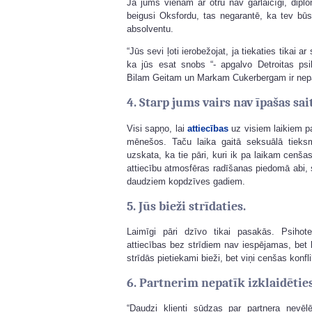
Ja jums vienam ar otru nav garlaicīgi, dip
beigusi Oksfordu, tas negarantē, ka tev bū
absolventu.
“Jūs sevi ļoti ierobežojat, ja tiekaties tikai ar
ka jūs esat snobs “- apgalvo Detroitas ps
Bilam Geitam un Markam Cukerbergam ir nepab
4. Starp jums vairs nav īpašas sai
Visi sapņo, lai
attiecības
uz visiem laikiem p
mēnešos. Taču laika gaitā seksuālā tieks
uzskata, ka tie pāri, kuri ik pa laikam cenš
attiecību atmosfēras radīšanas piedomā abi, sp
daudziem kopdzīves gadiem.
5. Jūs bieži strīdaties.
Laimīgi pāri dzīvo tikai pasakās. Psihot
attiecības bez strīdiem nav iespējamas, bet h
strīdās pietiekami bieži, bet viņi cenšas konflik
6. Partnerim nepatīk izklaidēties
“Daudzi klienti sūdzas par partnera nevēl