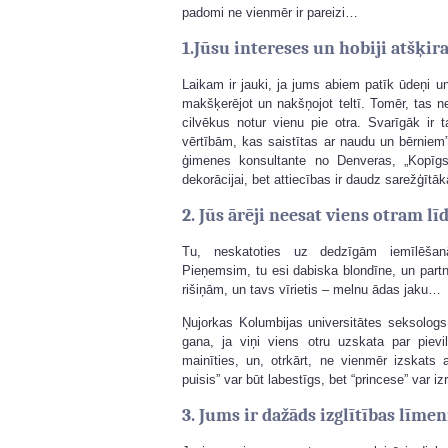
padomi ne vienmēr ir pareizi…
1.Jūsu intereses un hobiji atšķira
Laikam ir jauki, ja jums abiem patīk ūdeņi un
makšķerējot un nakšņojot teltī. Tomēr, tas ne
cilvēkus notur vienu pie otra. Svarīgāk ir t
vērtībām, kas saistītas ar naudu un bērniem
ģimenes konsultante no Denveras, „Kopīgs
dekorācijai, bet attiecības ir daudz sarežģītāk
2. Jūs ārēji neesat viens otram līd
Tu, neskatoties uz dedzīgām iemīlēšan
Pieņemsim, tu esi dabiska blondīne, un partn
rišiņām, un tavs vīrietis – melnu ādas jaku…
Ņujorkas Kolumbijas universitātes seksolog
gana, ja viņi viens otru uzskata par piev
mainīties, un, otrkārt, ne vienmēr izskats a
puisis” var būt labestīgs, bet “princese” var iz
3. Jums ir dažāds izglītības līmen