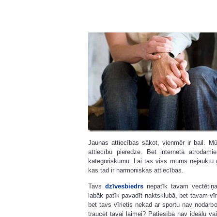
Jaunas attiecības sākot, vienmēr ir bail. M
attiecību pieredze. Bet internetā atroda
kategoriskumu. Lai tas viss mums nejauktu gal
kas tad ir harmoniskas attiecības.
Tavs
dzīvesbiedrs
nepatīk tavam vectētiņ
labāk patīk pavadīt naktsklubā, bet tavam vīr
bet tavs vīrietis nekad ar sportu nav nodarbo
traucēt tavai laimei? Patiesībā nav ideālu va