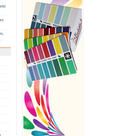
eikt
ies
im,
…
p