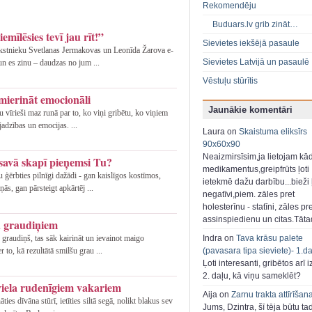
Rekomendēju
Buduars.lv grib zināt…
emīlēsies tevī jau rīt!”
Sievietes iekšējā pasaule
rakstnieku Svetlanas Jermakovas un Leonīda Žarova e-
Sievietes Latvijā un pasaulē
un es zinu – daudzas no jum ...
Vēstuļu stūrītis
pmierināt emocionāli
Jaunākie komentāri
 vīrieši maz runā par to, ko viņi gribētu, ko viņiem
jadzības un emocijas. ...
Laura on
Skaistuma eliksīrs
90x60x90
Neaizmirsīsim,ja lietojam kā
savā skapī pieņemsi Tu?
medikamentus,greipfrūts ļoti
 ģērbties pilnīgi dažādi - gan kaislīgos kostīmos,
ietekmē dažu darbību...bieži ļ
ās, gan pārsteigt apkārtēj ...
negatīvi,piem. zāles pret
holesterīnu - statīni, zāles pr
assinspiedienu un citas.Tāt
u graudiņiem
raudiņš, tas sāk kairināt un ievainot maigo
Indra on
Tava krāsu palete
to, kā rezultātā smilšu grau ...
(pavasara tipa sieviete)- 1.d
Ļoti interesanti, gribētos arī i
2. daļu, kā viņu sameklēt?
viela rudenīgiem vakariem
Aija on
Zarnu trakta attīrīšan
āties dīvāna stūrī, ietīties siltā segā, nolikt blakus sev
Jums, Dzintra, šī tēja būtu ta