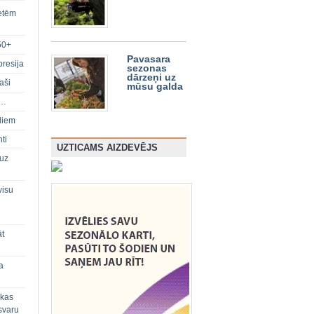
ietēm
50+
Pavasara
presija
sezonas
dārzeņi uz
aši
mūsu galda
s…
diem
ti
UZTICAMS AIZDEVĒJS
 uz
visu
āt
a
 kas
svaru