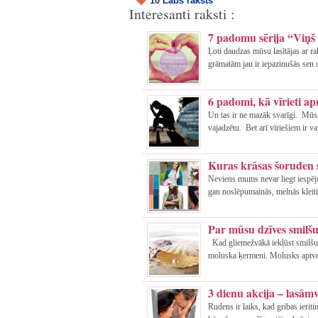
10
Labs raksts
Interesanti raksti :
7 padomu sērija “Viņš i
Ļoti daudzas mūsu lasītājas ar 
grāmatām jau ir iepazinušās sen 
6 padomi, kā vīrieti a
Un tas ir ne mazāk svarīgi. Mūsu
vajadzētu. Bet arī vīriešiem ir va
Kuras krāsas šoruden 
Neviens mums nevar liegt iespēju
gan noslēpumainās, melnās kleitiņ
Par mūsu dzīves smilš
Kad gliemežvākā iekļūst smilšu g
moluska ķermeni. Molusks aptver 
3 dienu akcija – lasām
Rudens ir laiks, kad gribas ieritin