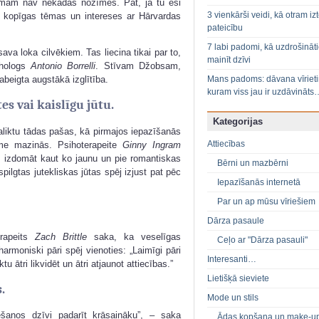
lomam nav nekādas nozīmes. Pat, ja tu esi
3 vienkārši veidi, kā otram izt
s kopīgas tēmas un intereses ar Hārvardas
pateicību
7 labi padomi, kā uzdrošināt
 sava loka cilvēkiem. Tas liecina tikai par to,
mainīt dzīvi
ihologs
Antonio Borrelli
. Stīvam Džobsam,
Mans padoms: dāvana vīriet
eigta augstākā izglītība.
kuram viss jau ir uzdāvināts
tes vai kaislīgu jūtu.
Kategorijas
aliktu tādas pašas, kā pirmajos iepazīšanās
Attiecības
me mazinās. Psihoterapeite
Ginny Ingram
as izdomāt kaut ko jaunu un pie romantiskas
Bērni un mazbērni
ilgtas jutekliskas jūtas spēj izjust pat pēc
Iepazīšanās internetā
Par un ap mūsu vīriešiem
Dārza pasaule
erapeits
Zach Brittle
saka, ka veselīgas
Ceļo ar "Dārza pasauli"
armoniski pāri spēj vienoties: „Laimīgi pāri
Interesanti…
tu ātri likvidēt un ātri atjaunot attiecības.”
Lietišķā sieviete
.
Mode un stils
ēšanos dzīvi padarīt krāsaināku”, – saka
Ādas kopšana un make-u