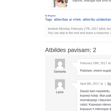
kūpošas, smaržīgas tējas krūzi un 
By Blogsdna
Tags:
attiecības ar vīrieti
,
attiecību uzlabošan
Ieraksts Monday, February 27th, 2017 plkst. iev
You can skip to the end and leave a response. P
Atbildes pavisam: 2
February 28th, 2017 a
Palielam, visiem augst
Samanta
April 8th, 2017 at
|
Re
Daudz kam nepiekritu, h
Laine
kopeeji hobiji. Man pa
mumskopiigi r btaucien
celjot. Kopeejas nteres
kopaaun ir interespa