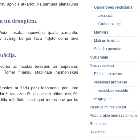
av apnicis atkārtot, ka partnera pienākums
Garderobes veidošana
aksesuāri
em un draugiem.
Gadalaiku tipi
hutz
, iesaka nepievērst īpašu uzmanību
Manikīrs
nav svarīgi ko par tavu mīļoto domā tava
Mati un frizūras
Smaržu pasaule
uācija.
Mūsu māja
Mūsu veselība
tiecībā uz naudas tērēšanu un taupīšanu,
. Tomēr finansu stabilitāte harmoniskas
Pārtika un uzturs
veselības profilakse
ārusies ar šādu pāru fenomenu: pāri, kuri
veselības vācelīte
 bieži vien zaudē. Un ne reti nākas dzirdēt:
vingrojumi
 dēla mācībām, un tagad mums nav par ko
Pasaule mums apkārt
Populārākie mēneša pirkumi
Receptes
Reklāma