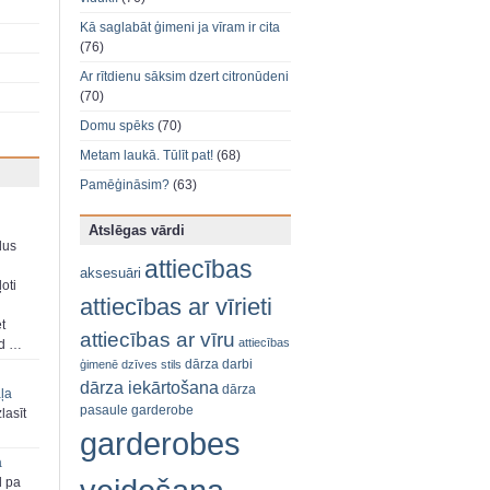
Kā saglabāt ģimeni ja vīram ir cita
(76)
Ar rītdienu sāksim dzert citronūdeni
(70)
Domu spēks
(70)
Metam laukā. Tūlīt pat!
(68)
Pamēģināsim?
(63)
Atslēgas vārdi
dus
attiecības
aksesuāri
oti
attiecības ar vīrieti
et
attiecības ar vīru
attiecības
ad …
dārza darbi
ģimenē
dzīves stils
dārza iekārtošana
dārza
aļa
pasaule
garderobe
zlasīt
garderobes
a
d pa