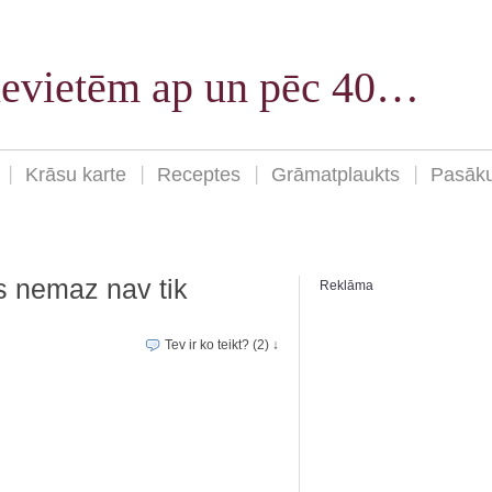
sievietēm ap un pēc 40…
Krāsu karte
Receptes
Grāmatplaukts
Pasāk
ās nemaz nav tik
Reklāma
Tev ir ko teikt? (2) ↓