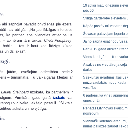
19 stilīgi matu griezumi siev
pēc 50
s.
Stilīga garderobe sievietēm 
 abi sapņojat pavadīt brīvdienas pie ezera,
Kāpēc pastāv arī vasaras de
būt nav obligāti. „Ne jau līdzīgas intereses
Šovasar gatavojam jogurtu p
as, ka partneri spēj vienoties attiecībā uz
”, – apmēram tā ir teikusi
Chelli Pumphrey
,
Ja no sapņa esat noguruša
 hobijs – tas ir kaut kas līdzīgs kūkas
Par 2019.gada auskaru tren
as un dziļākas”.
Viens kardigāns – četri varian
zīgi.
Atsakies no viedtālruņa ceļā
darbu
ās jūtām, esošajām attiecībām netici?
eris – tumšmatis. Tu valkā garas kleitas ar
5 sekunžu ieradums, kas uz 
mūžu saglabās mugurkaula
veselību
s
Laurel Steinberg
uzskata, ka partneriem ir
6 padomi, kā vīrieti apmierin
ilcīgiem. Pirmkārt, gadu gaitā
izskats
var
emocionāli
tspoguļo cilvēka iekšējo pasauli. “Sliktais
rādīties auksta un neiejūtīga.
Renatas Ļitvinovas skaistum
noslēpumi
is.
Vienkārši ikdienas ieradumi,
mums palīdzēs zaudēt lieko 