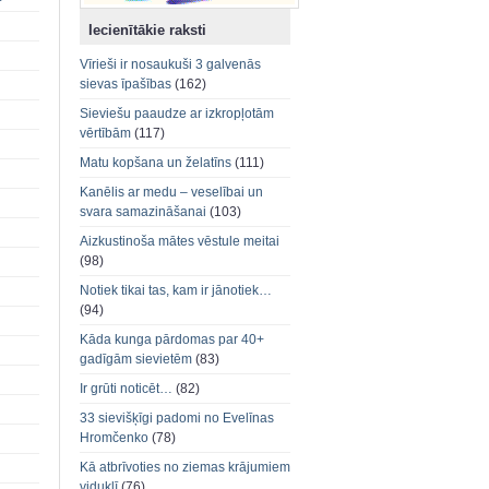
Iecienītākie raksti
Vīrieši ir nosaukuši 3 galvenās
sievas īpašības
(162)
Sieviešu paaudze ar izkropļotām
vērtībām
(117)
Matu kopšana un želatīns
(111)
Kanēlis ar medu – veselībai un
svara samazināšanai
(103)
Aizkustinoša mātes vēstule meitai
(98)
Notiek tikai tas, kam ir jānotiek…
(94)
Kāda kunga pārdomas par 40+
gadīgām sievietēm
(83)
Ir grūti noticēt…
(82)
33 sievišķīgi padomi no Evelīnas
Hromčenko
(78)
Kā atbrīvoties no ziemas krājumiem
viduklī
(76)