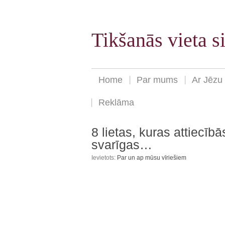
Tikšanās vieta 
Home
Par mums
Ar Jēzu
Reklāma
8 lietas, kuras attiecīb
svarīgas…
Ievietots:
Par un ap mūsu vīriešiem