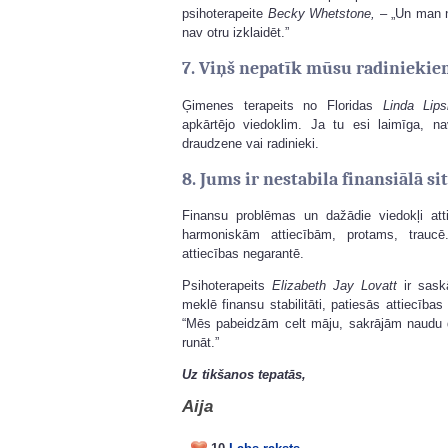
psihoterapeite
Becky Whetstone,
– „Un man n
nav otru izklaidēt.”
7. Viņš nepatīk mūsu radinieki
Ģimenes terapeits no Floridas
Linda Lips
apkārtējo viedoklim. Ja tu esi laimīga, 
draudzene vai radinieki.
8. Jums ir nestabila finansiālā sit
Finansu problēmas un dažādie viedokļi at
harmoniskām attiecībām, protams, traucē
attiecības negarantē.
Psihoterapeits
Elizabeth Jay Lovatt
ir sask
meklē finansu stabilitāti, patiesās attiecības
“Mēs pabeidzām celt māju, sakrājām naudu
runāt.”
Uz tikšanos tepatās,
Aija