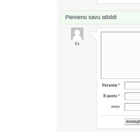
Pievieno savu atbildi
Es
Persona *
E-pasts *
www