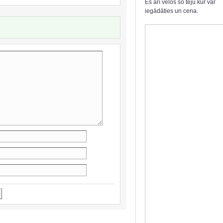
Es arī velos šo tēju kur var
iegādāties un cena.