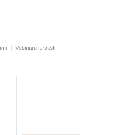
umi
Vebināru ieraksti