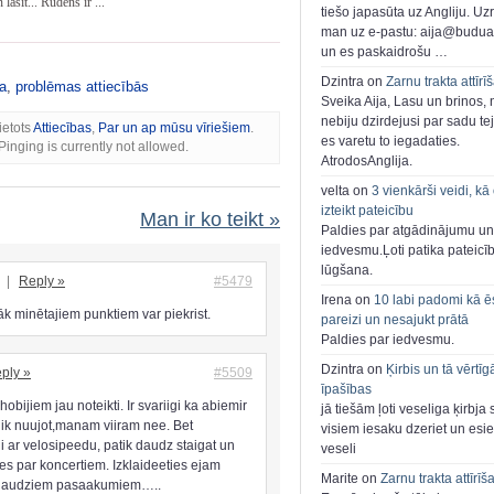
lasīt... Rudens ir ...
tiešo japasūta uz Angliju. Uzr
man uz e-pastu: aija@buduar
un es paskaidrošu …
Dzintra on
Zarnu trakta attīrī
a
,
problēmas attiecībās
Sveika Aija, Lasu un brinos,
nebiju dzirdejusi par sadu te
ietots
Attiecības
,
Par un ap mūsu vīriešiem
.
es varetu to iegadaties.
inging is currently not allowed.
AtrodosAnglija.
velta on
3 vienkārši veidi, kā
izteikt pateicību
Man ir ko teikt »
Paldies par atgādinājumu un
iedvesmu.Ļoti patika pateicī
lūgšana.
t
|
Reply »
#5479
Irena on
10 labi padomi kā ē
āk minētajiem punktiem var piekrist.
pareizi un nesajukt prātā
Paldies par iedvesmu.
Dzintra on
Ķirbis un tā vērtīg
ply »
#5509
īpašības
obijiem jau noteikti. Ir svariigi ka abiemir
jā tiešām ļoti veseliga ķirbja 
tiik nuujot,manam viiram nee. Bet
visiem iesaku dzeriet un esie
i ar velosipeedu, patik daudz staigat un
veseli
es par koncertiem. Izklaideeties ejam
Marite on
Zarnu trakta attīrīš
r daudziem pasaakumiem…..