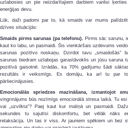
uzlabosies un pie neizdarītajiem darbiem varēsi ķerties
enerģijas devu.
Lūk, daži padomi par to, kā smaids var mums palīdzē
dzīves situācijās:
Smaids pirms sarunas (pa telefonu).
Pirms sāc sarunu, i
kaut ko labu, un pasmaidi. Šis vienkāršais uzdevums veid
sarunas pozitīvo noskaņu. Dzirdot tavu „smaidošās” ba
sarunas biedram uzlabojas garastāvoklis un jūsu saruna t
pozitīvā gaisotnē. Izrādās, ka 70% gadījumu šādi sākta
rezultāts ir veiksmīgs. Es domāju, ka arī tu par t
pārliecinājusies.
Emocionālās spriedzes mazināšana, izmantojot sma
vingrinājums būs nozīmīgs emocionālā stresa laikā. Tu es
vai „uzvilkta”? Paej kaut kur maliņā un pasmaidi. Daž
sekundes tu sajutīsi diskomfortu, bet vēlāk nāks e
relaksācija. Un tas ir viss. Ar jauniem spēkiem un bez s
atgriezties pie darba vai risināmā jautājuma.