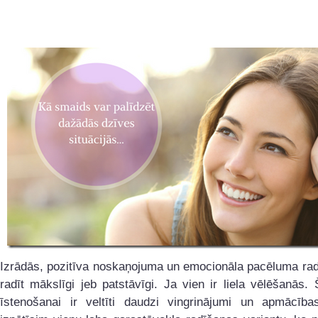
Izrādās, pozitīva noskaņojuma un emocionāla pacēluma rad
radīt mākslīgi jeb patstāvīgi. Ja vien ir liela vēlēšanās. 
īstenošanai ir veltīti daudzi vingrinājumi un apmācība