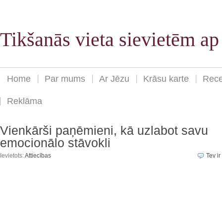
Tikšanās vieta sievietēm a
Home
Par mums
Ar Jēzu
Krāsu karte
Rece
Reklāma
Vienkārši paņēmieni, kā uzlabot savu
emocionālo stāvokli
Ievietots:
Attiecības
Tev ir