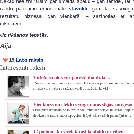
Nekad neaizmirsīsim par smaida spēku – gan tamdēļ, lai 
radītu patīkamu emocionālu
stāvokli
, gan, lai sasniegt
rezultātu biznesā, gan vienkārši – sazinoties ar ap
cilvēkiem.
Uz tikšanos tepatās,
Aija
15
Labs raksts
Interesanti raksti :
Vīrieša smaids var pavēstīt daudz ko...
Satiekot nepazīstamu vīrieti, vai tu kādreiz esi pievērsusi uzmanību ta
smaida vai smejas? Ja nē, tad velti! Jo izrādās, ka vīri ...
Vienkāršs un efektīvs vingrojums stājas koriģēšan
Droši vien daudzām no mums ir pazīstama periodisku muguras sāpju p
daudzas no mums savos spoguļos, it īpaši sānskatā, ir pamanījušas ...
12 padomi, kā vieglāk rast kontaktu ar citiem