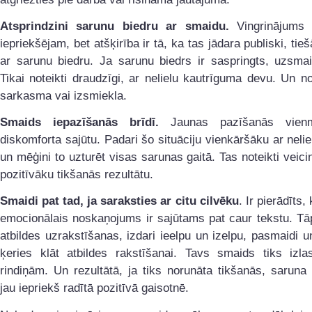
Atsprindzini sarunu biedru ar smaidu.
Vingrinājums i
iepriekšējam, bet atšķirība ir tā, ka tas jādara publiski, tie
ar sarunu biedru. Ja sarunu biedrs ir saspringts, uzsmai
Tikai noteikti draudzīgi, ar nelielu kautrīguma devu. Un no
sarkasma vai izsmiekla.
Smaids iepazīšanās brīdī.
Jaunas pazīšanās vien
diskomforta sajūtu. Padari šo situāciju vienkāršāku ar neli
un mēģini to uzturēt visas sarunas gaitā. Tas noteikti veic
pozitīvāku tikšanās rezultātu.
Smaidi pat tad, ja saraksties ar citu cilvēku
. Ir pierādīts,
emocionālais noskaņojums ir sajūtams pat caur tekstu. Tā
atbildes uzrakstīšanas, izdari ieelpu un izelpu, pasmaidi un
ķeries klāt atbildes rakstīšanai. Tavs smaids tiks izlas
rindiņām. Un rezultātā, ja tiks norunāta tikšanās, saruna 
jau iepriekš radītā pozitīvā gaisotnē.