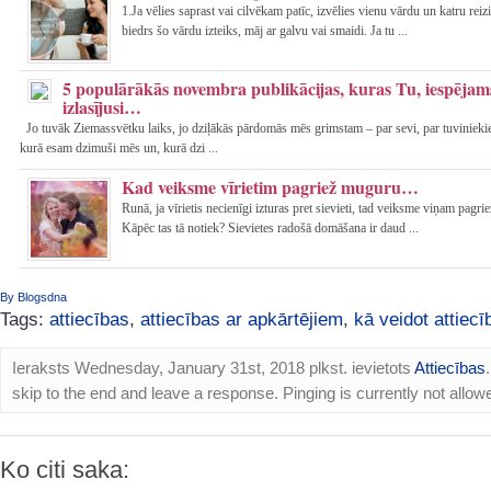
1.Ja vēlies saprast vai cilvēkam patīc, izvēlies vienu vārdu un katru reiz
biedrs šo vārdu izteiks, māj ar galvu vai smaidi. Ja tu ...
5 populārākās novembra publikācijas, kuras Tu, iespējams
izlasījusi…
Jo tuvāk Ziemassvētku laiks, jo dziļākās pārdomās mēs grimstam – par sevi, par tuvinieki
kurā esam dzimuši mēs un, kurā dzi ...
Kad veiksme vīrietim pagriež muguru…
Runā, ja vīrietis necienīgi izturas pret sievieti, tad veiksme viņam pagr
Kāpēc tas tā notiek? Sievietes radošā domāšana ir daud ...
By Blogsdna
Tags:
attiecības
,
attiecības ar apkārtējiem
,
kā veidot attiecī
Ieraksts Wednesday, January 31st, 2018 plkst. ievietots
Attiecības
skip to the end and leave a response. Pinging is currently not allow
Ko citi saka: