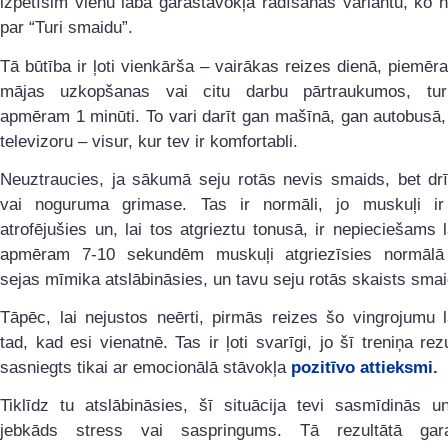
izpētīsim vienu laba garastāvokļa radīšanas variantu, ko
par “Turi smaidu”.
Tā būtība ir ļoti vienkārša – vairākas reizes dienā, piemēr
mājas uzkopšanas vai citu darbu pārtraukumos, tur
apmēram 1 minūti. To vari darīt gan mašīnā, gan autobusā,
televizoru – visur, kur tev ir komfortabli.
Neuztraucies, ja sākumā seju rotās nevis smaids, bet drī
vai noguruma grimase. Tas ir normāli, jo muskuļi i
atrofējušies un, lai tos atgrieztu tonusā, ir nepieciešams 
apmēram 7-10 sekundēm muskuļi atgriezīsies normālā 
sejas mīmika atslābināsies, un tavu seju rotās skaists smai
Tāpēc, lai nejustos neērti, pirmās reizes šo vingrojumu 
tad, kad esi vienatnē. Tas ir ļoti svarīgi, jo šī treniņa rezu
sasniegts tikai ar emocionālā stāvokļa
pozitīvo attieksmi.
Tiklīdz tu atslābināsies, šī situācija tevi sasmīdinās u
jebkāds stress vai saspringums. Tā rezultātā gara