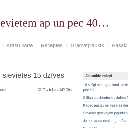
sievietēm ap un pēc 40…
Krāsu karte
Receptes
Grāmatplaukts
Pasāk
 sievietes 15 dzīves
Jaunākie raksti
19 stilīgi matu griezumi siev
aule
Tev ir ko teikt? (0) ↓
pēc 50
Stilīga garderobe sievietēm 
Kāpēc pastāv arī vasaras de
Šovasar gatavojam jogurtu p
Ja no sapņa esat noguruša