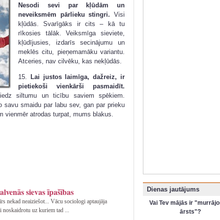
Nesodi sevi par kļūdām un
neveiksmēm pārlieku stingri.
Visi
kļūdās. Svarīgāks ir cits – kā tu
rīkosies tālāk. Veiksmīga sieviete,
kļūdījusies, izdarīs secinājumu un
meklēs citu, pieņemamāku variantu.
Atceries, nav cilvēku, kas nekļūdās.
15.
Lai justos laimīga, dažreiz, ir
pietiekoši vienkārši pasmaidīt.
niedz siltumu un ticību saviem spēkiem.
o savu smaidu par labu sev, gan par prieku
m vienmēr atrodas turpat, mums blakus.
Dienas jautājums
galvenās sievas īpašības
vīrs nekad neaiziešot... Vācu sociologi aptaujāja
Vai Tev mājās ir "murrājo
i noskaidrotu uz kuriem tad ...
ārsts"?