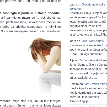
ties par sevi pašu. Tu, taču, zini, ko dara ar
Laura on
Skaistuma eliksīrs
90x60x90
e sasniegtā ir pārlieku bīstama nodarbe.
Neaizmirsīsim,ja lietojam kā
t arī par vienu, mazu solīti, bet virzies uz
medikamentus,greipfrūts ļoti
ietekmē dažu darbību...bieži ļ
sakaru paplašināšana, sava vīrieša meklējumi
negatīvi,piem. zāles pret
 virzība uz priekšu neapstātos ne mirkli un
holesterīnu - statīni, zāles pr
. No šiem mazajiem soļiem var izveidoties
assinspiedienu un citas.Tāt
Indra on
Tava krāsu palete
(pavasara tipa sieviete)- 1.d
Ļoti interesanti, gribētos arī i
2. daļu, kā viņu sameklēt?
Aija on
Zarnu trakta attīrīšan
Jums, Dzintra, šī tēja būtu ta
tiešo japasūta uz Angliju. Uzr
man uz e-pastu: aija@buduar
un es paskaidrošu …
Dzintra on
Zarnu trakta attīrī
Sveika Aija, Lasu un brinos,
nebiju dzirdejusi par sadu te
es varetu to iegadaties.
imniece.
Viņa zina cik, kā un kur ir viņas
AtrodosAnglija.
a tekošiem tēriņiem, vai viņas ledusskapja