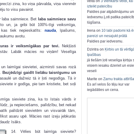
velta on
3 vienkārši veidi, kā
precīzi zina, ko viņa pārvalda, viņa vienmēr
izteikt pateicību
ju to visu pavairot.
Paldies par atgādinājumu un
iedvesmu.Ļoti patika pateicī
r laba saimniece. Bet
laba saimniece savu
lūgšana.
 to un, ja gribi būt 100%-tīgi veiksmīga,
 kas tiek nepieskatīts:
nauda
, īpašums,
Irena on
10 labi padomi kā ē
pareizi un nesajukt prātā
ztraukumu avotu.
Paldies par iedvesmu.
kuras ir veiksmīgākas par tevi.
Nekļūsti
Dzintra on
Ķirbis un tā vērtīg
iestāv. Labāk mācies no viņām! Veselīga
īpašības
jā tiešām ļoti veseliga ķirbja 
visiem iesaku dzeriet un esie
un laimīgai sievietei, aizmirsti savas rozā
veseli
i.
Bezjēdzīgi gaidīt lielāku taisnīgumu un
saulē un dažreiz tā ir ļoti negodīga. Tā ir
Marite on
Zarnu trakta attīrīš
 sieviete ir godīga, pie tam kristiete, bet soļi
Es arī velos šo tēju kur var
iegādāties un cena.
mīga sieviete zina, ka to īstais vārds ir
t, lūdz, ja nepieciešams, palīdzību, bet nekad
atīk palīdzēt sievietēm un visvairāk tām,
īkst asaru upē. Mācies rast izeju jebkurās
 daudz īsāks.
14. Vēlies būt laimīga sieviete?