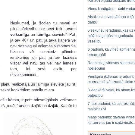
Par 2019.gada auskaru tren
Viens kardigāns – četri varian
Atsakies no viedtālruņa ceļā
darbu
Neskumsti, ja šodien tu nevari ar
pilnu pārliecību par sevi teikt „esmu
5 sekunžu ieradums, kas uz 
veiksmīga
un
laimīga
sieviete”. Pat,
mūžu saglabās mugurkaula
ja tev 40+ un pat, ja tava karjera vēl
veselību
nav sasniegusi vēlamās virsotnes vai
6 padomi, kā vīrieti apmierin
bizness vēl nesniedz plānotos
emocionāli
ienākumus un pat, ja tev biznesa
Renatas Ļitvinovas skaistum
vispār vēl nav, tas vēl nav iemesls
noslēpumi
tam, lai sevi atzītu par
neveiksminieci.
Vienkārši ikdienas ieradumi,
mums palīdzēs zaudēt lieko 
ānu realizētāja un laimīga sieviete jau rīt.
– sekot konkrētiem noteikumiem.
3 vienkārši veidi, kā otram izt
pateicību
eviešu kārota, ir pats briesmīgākais veiksmes
7 labi padomi, kā uzdrošināt
urš „iesūc” arvien dziļāk
un dziļāk. Kamēr tu
mainīt dzīvi
Mans padoms: dāvana vīriet
kuram viss jau ir uzdāvināts