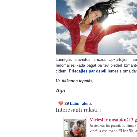
Laimīgas sievietes smaids apkārtējiem s
Iedomājies kāda bagātība tev pieder! Izmant
citiem.
Priecājies par dzīvi
! Iemesls smaida
Uz tikšanos tepatās,
Aija
29
Labs raksts
Interesanti raksti :
Vīrieši ir nosaukuši 3 
Ja sievietei tās piemīt, no viņas 
vīriešus vecumā no 25 līdz 50, la