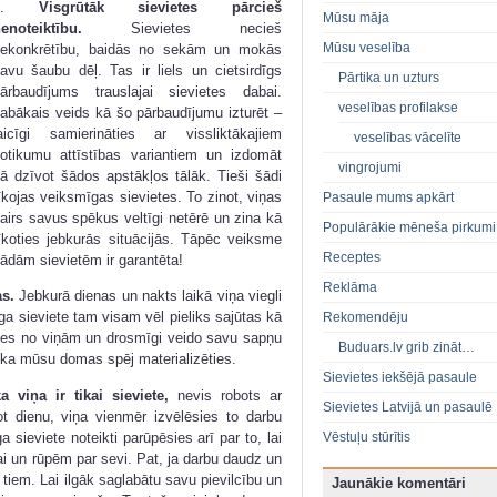
4.
Visgrūtāk sievietes pārcieš
Mūsu māja
nenoteiktību.
Sievietes necieš
Mūsu veselība
ekonkrētību, baidās no sekām un mokās
avu šaubu dēļ. Tas ir liels un cietsirdīgs
Pārtika un uzturs
ārbaudījums trauslajai sievietes dabai.
veselības profilakse
abākais veids kā šo pārbaudījumu izturēt –
aicīgi samierināties ar vissliktākajiem
veselības vācelīte
otikumu attīstības variantiem un izdomāt
vingrojumi
ā dzīvot šādos apstākļos tālāk. Tieši šādi
īkojas veiksmīgas sievietes. To zinot, viņas
Pasaule mums apkārt
airs savus spēkus veltīgi netērē un zina kā
Populārākie mēneša pirkumi
īkoties jebkurās situācijās. Tāpēc veiksme
Receptes
ādām sievietēm ir garantēta!
Reklāma
as.
Jebkurā dienas un nakts laikā viņa viegli
a sieviete tam visam vēl pieliks sajūtas kā
Rekomendēju
ācies no viņām un drosmīgi veido savu sapņu
Buduars.lv grib zināt…
i, ka mūsu domas spēj materializēties.
Sievietes iekšējā pasaule
 viņa ir tikai sieviete,
nevis robots ar
Sievietes Latvijā un pasaulē
jot dienu, viņa vienmēr izvēlēsies to darbu
sieviete noteikti parūpēsies arī par to, lai
Vēstuļu stūrītis
i un rūpēm par sevi. Pat, ja darbu daudz un
 no tiem. Lai ilgāk saglabātu savu pievilcību un
Jaunākie komentāri