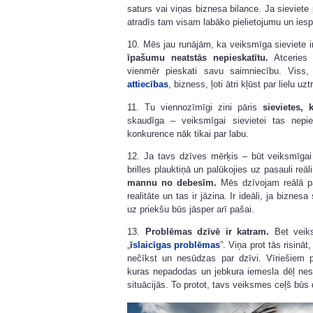
saturs vai viņas biznesa bilance. Ja sieviete 
atradīs tam visam labāko pielietojumu un iespē
10. Mēs jau runājām, ka veiksmīga sieviete i
īpašumu neatstās nepieskatītu.
Atceries
vienmēr pieskati savu saimniecību. Viss,
attiecības
, bizness, ļoti ātri kļūst par lielu u
11. Tu viennozīmīgi zini pāris
sievietes, 
skaudīga – veiksmīgai sievietei tas nep
konkurence nāk tikai par labu.
12. Ja tavs dzīves mērķis – būt veiksmīgai 
brilles plauktiņā un palūkojies uz pasauli reāl
mannu no debesīm.
Mēs dzīvojam reālā pa
realitāte un tas ir jāzina. Ir ideāli, ja biznesa
uz priekšu būs jāsper arī pašai.
13.
Problēmas dzīvē ir katram.
Bet veiks
„
īslaicīgas problēmas
”. Viņa prot tās risinā
nečīkst un nesūdzas par dzīvi. Vīriešiem p
kuras nepadodas un jebkura iemesla dēļ nesl
situācijās. To protot, tavs veiksmes ceļš būs