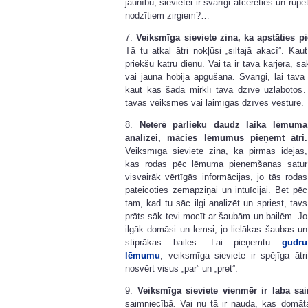
jaunību, sievietei ir svarīgi atcerēties un rūpē
nodzītiem zirgiem?…
7.
Veiksmīga sieviete zina, ka apstāties pi
Tā tu atkal ātri nokļūsi „siltajā akacī”. Kau
priekšu katru dienu. Vai tā ir tava karjera, 
vai jauna hobija apgūšana. Svarīgi, lai tava
kaut kas šādā mirklī tavā dzīvē uzlabotos
tavas veiksmes vai laimīgas dzīves vēsture.
8.
Netērē pārlieku daudz laika lēmuma
analīzei, mācies lēmumus pieņemt ātri.
Veiksmīga sieviete zina, ka pirmās idejas,
kas rodas pēc lēmuma pieņemšanas satur
visvairāk vērtīgās informācijas, jo tās rodas
pateicoties zemapziņai un intuīcijai. Bet pēc
tam, kad tu sāc ilgi analizēt un spriest, tavs
prāts sāk tevi mocīt ar šaubām un bailēm. Jo
ilgāk domāsi un lemsi, jo lielākas šaubas un
stiprākas bailes. Lai pieņemtu
gudru
lēmumu
, veiksmīga sieviete ir spējīga ātri
nosvērt visus „par” un „pret”.
9.
Veiksmīga sieviete vienmēr ir laba sa
saimniecībā. Vai nu tā ir nauda, kas domāt