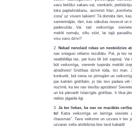
savu lietišķo sakaru vai, vienkārši, pielūdzēju
loka paplašināšanu, aizmirsti frāzi „komforta
zona” uz visiem laikiem! Tā domāta tām, kas
samierinājās, tām, kas sākušas novecot un ir
padevušās…Vai tad veiksmīga sieviete
meklē nomaļu, siltu stūri, lai tajā pavadītu
visu savu dzīvi?
2.
Nekad nenolaid rokas un nesteidzies at
nav sniegusi vēlamo rezultātu. Pat, ja tev nea
neatbildēja tas, par kuru tik ļoti sapņoji. V
būt veiksmīga, vienmēr turpinās meklēt izej
atradīsies! Grūtības dzīvē rūda, tici man.
konkurēt, būt viena no pirmajām un veiksmī
par katrām grūtībām, jo tās tevi padara vēl st
nozīmē, ka tev nav tiesību apstāties! Sieviet
un kā pārvarēt īslaicīgās grūtības. Ir tikai j
nebūs jāgaida ilgi.
3.
Ja tev liekas, ka nav ne mazākās cerība
to!
Katra veiksmīga un laimīga sieviete z
rītausmas”. Tava veiksme un uzvara ir tev
uzvaras zelta atslēdziņa būs tavā kabatā!