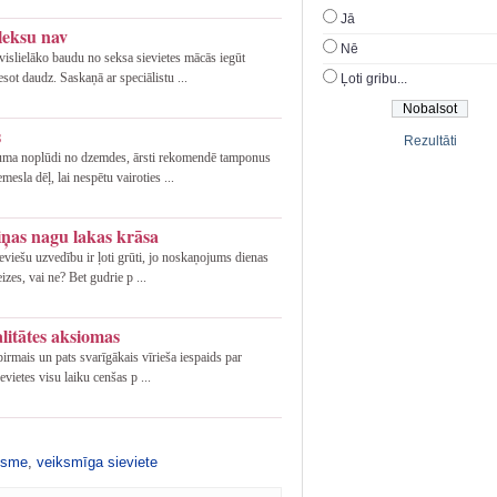
Jā
leksu nav
Nē
vislielāko baudu no seksa sievietes mācās iegūt
ot daudz. Saskaņā ar speciālistu ...
Ļoti gribu...
s
Rezultāti
ruma noplūdi no dzemdes, ārsti rekomendē tamponus
esla dēļ, lai nespētu vairoties ...
viņas nagu lakas krāsa
eviešu uzvedību ir ļoti grūti, jo noskaņojums dienas
izes, vai ne? Bet gudrie p ...
alitātes aksiomas
 pirmais un pats svarīgākais vīrieša iespaids par
evietes visu laiku cenšas p ...
ksme
,
veiksmīga sieviete