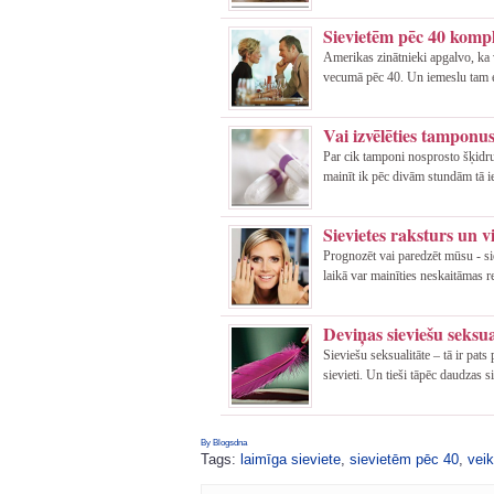
Sievietēm pēc 40 komp
Amerikas zinātnieki apgalvo, ka 
vecumā pēc 40. Un iemeslu tam es
Vai izvēlēties tamponu
Par cik tamponi nosprosto šķid
mainīt ik pēc divām stundām tā iem
Sievietes raksturs un 
Prognozēt vai paredzēt mūsu - si
laikā var mainīties neskaitāmas re
Deviņas sieviešu seksu
Sieviešu seksualitāte – tā ir pats
sievieti. Un tieši tāpēc daudzas si
By Blogsdna
Tags:
laimīga sieviete
,
sievietēm pēc 40
,
vei