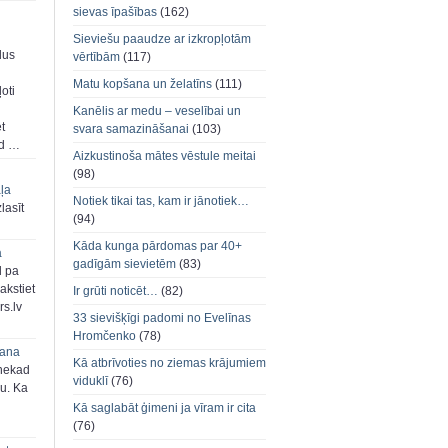
sievas īpašības
(162)
Sieviešu paaudze ar izkropļotām
dus
vērtībām
(117)
Matu kopšana un želatīns
(111)
oti
Kanēlis ar medu – veselībai un
et
svara samazināšanai
(103)
ad …
Aizkustinoša mātes vēstule meitai
(98)
aļa
Notiek tikai tas, kam ir jānotiek…
zlasīt
(94)
Kāda kunga pārdomas par 40+
a
gadīgām sievietēm
(83)
d pa
akstiet
Ir grūti noticēt…
(82)
s.lv
33 sievišķīgi padomi no Evelīnas
Hromčenko
(78)
šana
Kā atbrīvoties no ziemas krājumiem
 nekad
viduklī
(76)
ju. Ka
Kā saglabāt ģimeni ja vīram ir cita
(76)