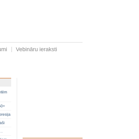
umi
Vebināru ieraksti
ietēm
50+
presija
aši
s…