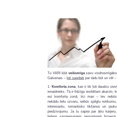
Tu VARI kļūt
veiksmīga
savu visdrosmīgāko pl
Galvenais –
ļoti sagribēt
par tādu būt un vēl 
1.
Komforta zona
, kas ir tik ļoti daudzu si
ienaidnieks. Tā ir līdzīga iesildītam akacim, k
esi komforta zonā, tici man – tev nebūs
nekādu lielu uzvaru, nebūs spilgtu notikumu,
interesantu, romantisku tikšanos un jauku
piedzīvojumu. Ja tu sapņo par ātru karjeru,
lieliem sasniegumiem personīgajā biznesā,