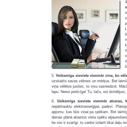
n
s
p
L
l
n
k
r
v
r
š
5.
Veiksmīga sieviete vienmēr zina, ko vēl
uzskaitīs savas vēlmes un mērķus. Bet laimīg
viņa vēlētos justies, to visu sasniedzot. M
lapu. Neesi pieticīga! Tu, taču, esi dzirdējus
6.
Veiksmīga sieviete vienmēr atceras, ka
nepārtrauktu elektroenerģijas padevi. Plāno
apjomu, kas būs viņai pa spēkam. Bet laimīga 
dienas plānā atrastos vieta spēku atjaunošana
tie visi ir svarīgi, tu varēsi izdarīt tikai daļu