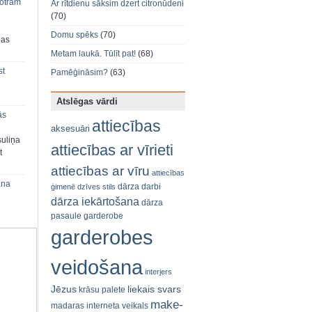
 otram
Ar rītdienu sāksim dzert citronūdeni
(70)
Domu spēks
(70)
bas
Metam laukā. Tūlīt pat!
(68)
st
Pamēģināsim?
(63)
Atslēgas vārdi
ās
attiecības
aksesuāri
suliņa
attiecības ar vīrieti
t
attiecības ar vīru
attiecības
ana
dārza darbi
ģimenē
dzīves stils
dārza iekārtošana
dārza
pasaule
garderobe
garderobes
veidošana
interjers
Jēzus
liekais svars
krāsu palete
make-
madaras interneta veikals