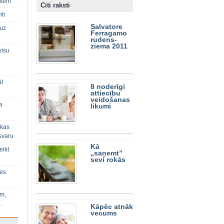
diem
Citi raksti
ti
Salvatore
 uz
Ferragamo
rudens-
ziema 2011
visu
āt
8 noderīgi
attiecību
veidošanas
a
likumi
 kas
svaru
Kā
eikt
„saņemt”
sevi rokās
ies
im,
…
Kāpēc atnāk
vecums