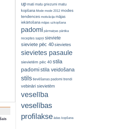
up
mati
matu
matu griezumi
modes
kopšana
Mode
mode 2012
tendences
mājas
motivācija
iekārtošana
mājas uzkopšana
padomi
pārmaiņas
pārtika
sieviete
receptes
sapņi
sieviete pēc 40
sievietes
sievietes pasaule
stila
sievietēm pēc 40
padomi
stila veidošana
stils
tievēšanas padomi
trendi
vebināri sievietēm
veselība
veselības
profilakse
ādas kopšana
šais