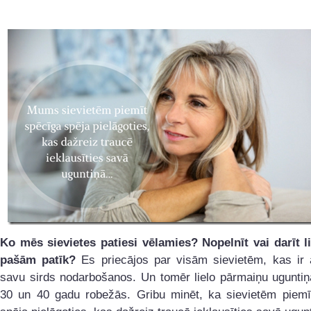
Ko mēs sievietes patiesi vēlamies?
Nopelnīt vai darīt l
pašām patīk?
Es priecājos par visām sievietēm, kas ir 
savu sirds nodarbošanos. Un tomēr lielo pārmaiņu uguntiņ
30 un 40 gadu robežās. Gribu minēt, ka sievietēm piemī