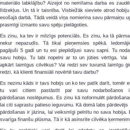
materiālo labklājību? Aizejot no nemīlama darba es zaudē
līdzekļus. Un tā ir taisnība. Visbiežāk sieviete atrod hobiju
esošajā darbā. Tādā veidā viņa nomierina savu pārmaiņu u
prasmīgi izmanto savu spēju pielāgoties.
Es zinu, ka tev ir milzīgs potenciāls. Es zinu, ka tā pārm
nekur nepazudīs. Tā tikai pieņemsies spēkā. Iedomāji
pagājuši 5 gadi un tu esi piepildījusi savu sapni. Tu noda
savu hobiju. Tu labi nopelni ar to un jūties vērtīga. Vai
apkārt laimīgus cilvēkus? Vai redzi sev tuvumā laimīgu ģ
redzi, kā klienti finansiāli novērtē tavu darbu?
Es nezinu kāds ir tavs hobijs un ko tev patīk darīt, tomēr e
tu vari citiem pastāstīt par savu nodarbošanos iz
pārdošanas noslēpumus. Es zinu kā noformulēt pārdošanas
lai citi saprastu patieso ieguvumu. Kā domā labs pārdevējs
pārdošanas ir jāzina, lai veiksmīgi pelnītu no sava hobija. 
svarīga finanšu plūsma. Tā ir kā asinsrite cilvēka ķermenim