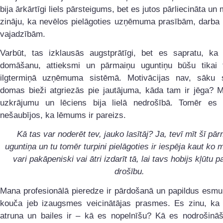
bija ārkārtīgi liels pārsteigums, bet es jutos pārliecināta un 
zināju, ka nevēlos pielāgoties uzņēmuma prasībām, darba 
vajadzībām.
Varbūt, tas izklausās augstprātīgi, bet es sapratu, ka
domāšanu, attieksmi un pārmaiņu uguntiņu būšu tikai t
ilgtermiņā uzņēmuma sistēmā. Motivācijas nav, sāku 
domas bieži atgriezās pie jautājuma, kāda tam ir jēga? M
uzkrājumu un lēciens bija lielā nedrošībā. Tomēr es 
nešaubījos, ka lēmums ir pareizs.
Kā tas var noderēt tev, jauko lasītāj? Ja, tevī mīt šī pā
uguntiņa un tu tomēr turpini pielāgoties ir iespēja kaut ko m
vari pakāpeniski vai ātri izdarīt tā, lai tavs hobijs kļūtu p
drošību.
Mana profesionālā pieredze ir pārdošanā un papildus esmu
kouča jeb izaugsmes veicinātājas prasmes. Es zinu, ka v
atruna un bailes ir – kā es nopelnīšu? Kā es nodrošinā