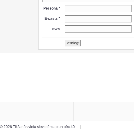
Persona *
E-pasts *
www
© 2026 Tikšanās vieta sievietēm ap un pēc 40…
|