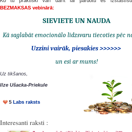
Ko tu praktiski vari darīt lai pārdotu es izstāstīšu
BEZMAKSAS vebinārā:
SIEVIETE UN NAUDA
Kā saglabāt emocionālo līdzsvaru tiecoties pēc 
Uzzini vairāk, piesakies >>>>>>
un esi ar mums!
Uz tikšanos,
Ilze Ušacka-Priekule
5
Labs raksts
Interesanti raksti :