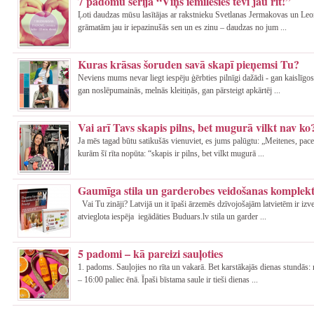
7 padomu sērija “Viņš iemīlēsies tevī jau rīt!”
Ļoti daudzas mūsu lasītājas ar rakstnieku Svetlanas Jermakovas un Leo
grāmatām jau ir iepazinušās sen un es zinu – daudzas no jum ...
Kuras krāsas šoruden savā skapī pieņemsi Tu?
Neviens mums nevar liegt iespēju ģērbties pilnīgi dažādi - gan kaislīgo
gan noslēpumainās, melnās kleitiņās, gan pārsteigt apkārtēj ...
Vai arī Tavs skapis pilns, bet mugurā vilkt nav ko
Ja mēs tagad būtu satikušās vienuviet, es jums palūgtu: „Meitenes, pacel
kurām šī rīta nopūta: “skapis ir pilns, bet vilkt mugurā ...
Gaumīga stila un garderobes veidošanas komplekt
Vai Tu zināji? Latvijā un it īpaši ārzemēs dzīvojošajām latvietēm ir izv
atvieglota iespēja iegādāties Buduars.lv stila un garder ...
5 padomi – kā pareizi sauļoties
1. padoms. Sauļojies no rīta un vakarā. Bet karstākajās dienas stundās:
– 16:00 paliec ēnā. Īpaši bīstama saule ir tieši dienas ...