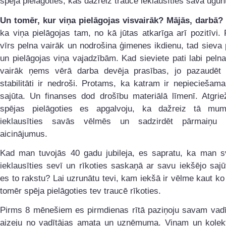
spēja pielāgoties, kas dažreiz traucē ieklausīties savā ugun
Un tomēr, kur viņa pielāgojas visvairāk? Mājās, darbā?
ka viņa pielāgojas tam, no kā jūtas atkarīga arī pozitīvi
vīrs pelna vairāk un nodrošina ģimenes ikdienu, tad sieva
un pielāgojas viņa vajadzībām. Kad sieviete pati labi pelna
vairāk ņems vērā darba devēja prasības, jo pazaudēt f
stabilitāti ir nedroši. Protams, ka katram ir nepieciešam
sajūta. Un finanses dod drošību materiālā līmenī. Atgrie
spējas pielāgoties es apgalvoju, ka dažreiz tā mu
ieklausīties savās vēlmēs un sadzirdēt pārmaiņu u
aicinājumus.
Kad man tuvojās 40 gadu jubileja, es sapratu, ka man sv
ieklausīties sevī un rīkoties saskaņā ar savu iekšējo saj
es to rakstu? Lai uzrunātu tevi, kam iekšā ir vēlme kaut ko
tomēr spēja pielāgoties tev traucē rīkoties.
Pirms 8 mēnešiem es pirmdienas rītā paziņoju savam vadī
aizeju no vadītājas amata un uzņēmuma. Viņam un kolek