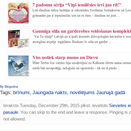
7 padomu sērija “Viņš iemīlēsies tevī jau rīt!”
Ļoti daudzas mūsu lasītājas ar rakstnieku Svetlanas Jermakovas un Leo
grāmatām jau ir iepazinušās sen un es zinu – daudzas no jum ...
Gaumīga stila un garderobes veidošanas komplekt
Vai Tu zināji? Latvijā un it īpaši ārzemēs dzīvojošajām latvietēm ir izv
atvieglota iespēja iegādāties Buduars.lv stila un garder ...
Viss notiek starp mums un Dievu
Māte Terēze šos vārdus bija uzrakstījusi uz Kalkutas bērnu nama sienas
mēdz būt nesaprātīgi, neloģiski un egoistiski – tik un tā piedo ...
By Blogsdna
Tags:
brīnumi
,
Jaungada nakts
,
novēlējums Jaunajā gadā
Ieraksts Tuesday, December 29th, 2015 plkst. ievietots
Sievietes i
pasaule
. You can skip to the end and leave a response. Pinging is c
not allowed.