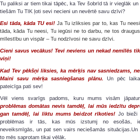
Tu paliksi ar tiem tikai tāpēc, ka Tev šobrīd tā ir vieglāk un
tiešām Tu TIK ļoti sevi necieni un nevērtē savu dzīvi?
Esi tāda, kāda TU esi!
Ja Tu izliksies par to, kas Tu neesi
tāda, kāda Tu neesi, Tu iegūsi ne to darbu, ne tos draugu
mīlestību un vispār – Tu nodzīvosi ne savu dzīvi.
Cieni savus vecākus! Tevi neviens un nekad nemīlēs tik 
viņi!
Kad Tev pēkšņi liksies, ka mērķis nav sasniedzams, ne
Maini savu mērķa sasniegšanas plānu.
Un pēc laik
pateicīga pati sev!
Vēl viens svarīgs padoms, kuru mums visām jāpatur
problēmas domātas nevis tamdēļ, lai mūs iedzītu depre
gan tamdēļ, lai liktu mums beidzot rīkoties!
Jo bieži 
problēmas ir tās, kas mūs izstumj no esošās, ies
neveiksmīgās, un pat sen vairs neciešamās situācijas.Un 
to mēs saprotam tikai vēlāk.