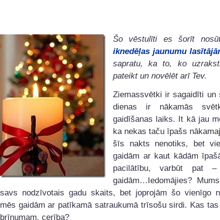
Šo vēstulīti es šorīt nosū
iknedēļas jaunumu lasītāj
sapratu, ka to, ko uzrakstī
pateikt un novēlēt arī Tev.
Ziemassvētki ir sagaidīti un
dienas ir nākamās svēt
gaidīšanas laiks. It kā jau 
ka nekas taču īpašs nākamaj
šīs nakts nenotiks, bet vi
gaidām ar kaut kādām īpaš
pacilātību, varbūt pat –
gaidām…Iedomājies? Mums 
savs nodzīvotais gadu skaits, bet joprojām šo vienīgo n
mēs gaidām ar patīkamā satraukumā trīsošu sirdi. Kas tas 
brīnumam, cerība?