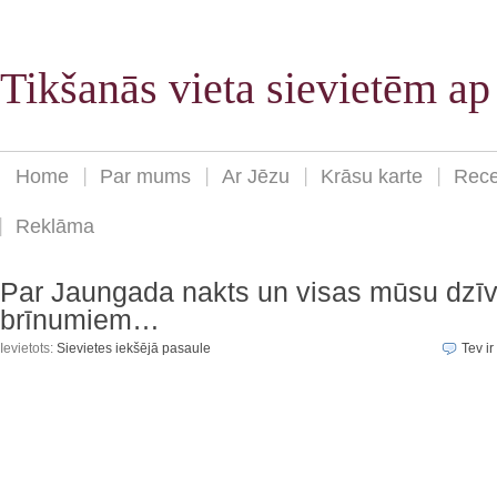
Tikšanās vieta sievietēm a
Home
Par mums
Ar Jēzu
Krāsu karte
Rece
Reklāma
Par Jaungada nakts un visas mūsu dzī
brīnumiem…
Ievietots:
Sievietes iekšējā pasaule
Tev ir