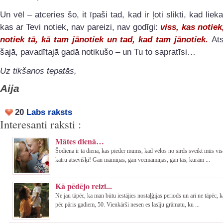
Un vēl – atceries šo, it īpaši tad, kad ir ļoti slikti, kad liek
kas ar Tevi notiek, nav pareizi, nav godīgi:
viss, kas notie
notiek tā, kā tam jānotiek un tad, kad tam jānotiek.
At
šajā, pavadītajā gadā notikušo – un Tu to sapratīsi…
Uz tikšanos tepatās,
Aija
20
Labs raksts
Interesanti raksti :
Mātes dienā…
Šodiena ir tā diena, kas pieder mums, kad vēlos no sirds sveikt mūs vi
katru atsevišķi! Gan māmiņas, gan vecmāmiņas, gan tās, kurām ...
Kā pēdējo reizi...
Ne jau tāpēc, ka man būtu iestājies nostaļģijas periods un arī ne tāpēc, 
pēc pāris gadiem, 50. Vienkārši nesen es lasīju grāmatu, ku ...