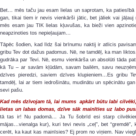
Bet… mēs taču jau esam lielas un saprotam, ka patiesībā 
gan, tikai tiem ir nevis vienkārši jātic, bet jāliek vai jāļauj
mēs esam jau TIK lielas kļuvušas, ka bieži vien apzinoti
neapzinoties tos nepieļaujam…
Tāpēc šodien, kad līdz šai brīnumu naktij ir atlicis pavis
gribu Tev dot dažus padomus. Nē, ne tamdēļ, ka man likto
gudrāka par Tevi. Nē, esmu vienkārša un absolūti tāda pati
kā Tu – ar savām kļūdām, savam bailēm, savu neuzņēm
dzīves pieredzi, saviem dzīves klupieniem…Es gribu Te
tamdēļ, lai ar tiem iedrošinātu, mudinātu un spēcinātu gan
sevi pašu.
Kad mēs dzīvojam tā, lai mums apkārt būtu labi cilvēki,
lietas un labas domas, dzīve sāk mainīties uz labo pus
tā tas ir! Nu padomā… Ja Tu šobrīd esi starp cilvēkie
mājas…vienalga kur), kuri tevi nevis „ceļ”, bet “gremdē”, 
cerēt, ka kaut kas mainīsies? Ej prom no viņiem. Nav viegl