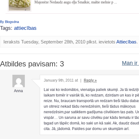
Majonēze Nedaudz augu eļļa Smalkie, maltie melnie p ...
By Blogsdna
Tags:
attiecības
Ieraksts Tuesday, September 28th, 2010 plkst. ievietots
Attiecības
.
Atbildes pavisam: 3
Man ir 
January 9th, 2011 at
|
Reply »
Lai vai ko iedomātos, vienalga paliek skumji. Ja tā iedziļ
Anna
laikam tomēr ir vairāk tā, ko redzam, dzirdam un kas ir p
reize. Nu, braucam transportā un redzam tieši tādu daba
un otrreiz nekad tādu neredzēsim, tieši tādus mākoņus
neredzēsim,par satiktiem gadījuma cilvēkiem tas pats. U
vispār… Un saruna ar savu cilvēku par kādu tematu ir tā
tagad un tāpēc domā, ko saki un kā saki. Ak, daudz daud
cita. Jā, jādomā. Paldies par domu un skumjām arī.