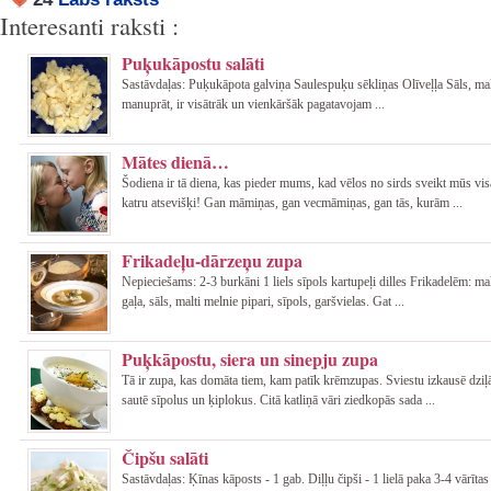
Interesanti raksti :
Puķukāpostu salāti
Sastāvdaļas: Puķukāpota galviņa Saulespuķu sēkliņas Olīveļļa Sāls, malt
manuprāt, ir visātrāk un vienkāršāk pagatavojam ...
Mātes dienā…
Šodiena ir tā diena, kas pieder mums, kad vēlos no sirds sveikt mūs vi
katru atsevišķi! Gan māmiņas, gan vecmāmiņas, gan tās, kurām ...
Frikadeļu-dārzeņu zupa
Nepieciešams: 2-3 burkāni 1 liels sīpols kartupeļi dilles Frikadelēm: ma
gaļa, sāls, malti melnie pipari, sīpols, garšvielas. Gat ...
Puķkāpostu, siera un sinepju zupa
Tā ir zupa, kas domāta tiem, kam patīk krēmzupas. Sviestu izkausē dziļā
sautē sīpolus un ķiplokus. Citā katliņā vāri ziedkopās sada ...
Čipšu salāti
Sastāvdaļas: Ķīnas kāposts - 1 gab. Diļļu čipši - 1 lielā paka 3-4 vārīta