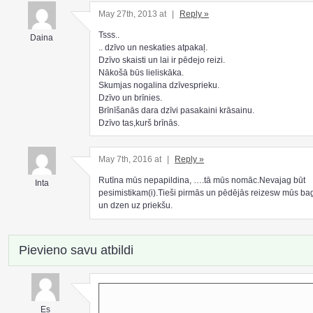
May 27th, 2013 at
|
Reply »
Tsss..
Daina
.. dzīvo un neskaties atpakaļ.
Dzīvo skaisti un lai ir pēdejo reizi.
Nākošā būs lieliskāka.
Skumjas nogalina dzīvesprieku.
Dzīvo un brīnies.
Brīnīšanās dara dzīvi pasakaini krāsainu.
Dzīvo tas,kurš brīnās.
May 7th, 2016 at
|
Reply »
Rutīna mūs nepapildina, ….tā mūs nomāc.Nevajag būt
Inta
pesimistikam(i).Tieši pirmās un pēdējās reizesw mūs ba
un dzen uz priekšu.
Pievieno savu atbildi
Es