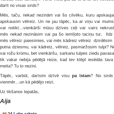
darīt no visas sirds?
Mēs, taču, nekad nezinām vai šo cilvēku, kuru apskauja
apskausim vēlreiz. Un ne jau tāpēc, ka ar viņu vai mums
var notikt…vienkārši mūsu dzīves ceļi var vairs nekrust
mēs nekad nezināsim vai pa šo iemīļoto taciņu tur, līdz 
mēs vēlreiz paiesimies, vai mēs kādreiz vēlreiz dzirdēsim 
putna dziesmu, vai kādreiz, vēlreiz, pasmaržosim tulpi? 
vai rožu krūmu, bet vienkāršu, sarkanu tulpes ziedu pava
tik vakar nebija pēdējā reize, kad tev klēpī iesēdās tav
meita? Tu to nezini.
Tāpēc, varbūt, darīsim dzīvē visu
pa īstam
? No sirds 
vienmēr…un kā pēdējo reizi.
Uz tikšanos tepatās,
Aija
24
Labs raksts