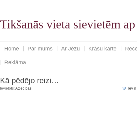
Tikšanās vieta sievietēm a
Home
Par mums
Ar Jēzu
Krāsu karte
Rece
Reklāma
Kā pēdējo reizi…
Ievietots:
Attiecības
Tev ir