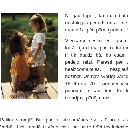
Ne jau tāpēc, ka man būtu 
nostaļģijas periods un arī ne
man drīz, pēc pāris gadiem, 
Vienkārši nesen es lasīju
kurā bija doma par to, ka m
ir tik daudz kā, ko esam i
pēdējo reizi. Parasti par
neaizdomājoties, neapja
nezinot. Un nav svarīgi vai te
18, 45 vai 70 – vienmēr vis
periodos ir kaut kas, ko t
izdarījusi pēdējo reizi.
Palika skumji? Bet par to aizdomāties var arī no citas
Varbūt, tieši tamdēļ ir vērts visu, pat uz to brīdi tev liekoš