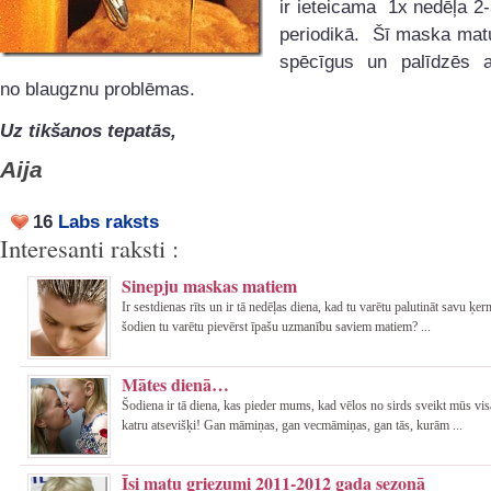
ir ieteicama 1x nedēļa 2
periodikā. Šī maska mat
spēcīgus un palīdzēs at
no blaugznu problēmas.
Uz tikšanos tepatās,
Aija
16
Labs raksts
Interesanti raksti :
Sinepju maskas matiem
Ir sestdienas rīts un ir tā nedēļas diena, kad tu varētu palutināt savu ķe
šodien tu varētu pievērst īpašu uzmanību saviem matiem? ...
Mātes dienā…
Šodiena ir tā diena, kas pieder mums, kad vēlos no sirds sveikt mūs vi
katru atsevišķi! Gan māmiņas, gan vecmāmiņas, gan tās, kurām ...
Īsi matu griezumi 2011-2012 gada sezonā