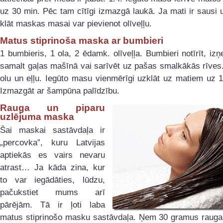
uz 30 min. Pēc tam cītīgi izmazgā laukā. Ja mati ir sausi u
klāt maskas masai var pievienot olīveļļu.
Matus stiprinoša maska ar bumbieri
1 bumbieris, 1 ola, 2 ēdamk. olīveļļa. Bumbieri notīrīt, izņ
samalt gaļas mašīnā vai sarīvēt uz pašas smalkākās rīves
olu un eļļu. Iegūto masu vienmērīgi uzklāt uz matiem uz 
Izmazgāt ar šampūna palīdzību.
Rauga un piparu
uzlējuma maska
Šai maskai sastāvdaļa ir
„percovka”, kuru Latvijas
aptiekās es vairs nevaru
atrast… Ja kāda zina, kur
to var iegādāties, lūdzu,
pačukstiet mums arī
pārējām. Tā ir ļoti laba
matus stiprinošo masku sastāvdaļa. Ņem 30 gramus rauga,