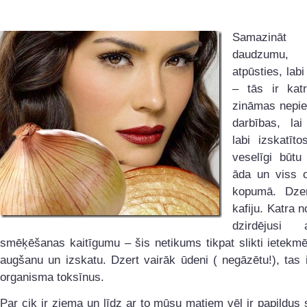
Samazināt
daudzumu,
atpūsties, labi
– tās ir kat
zināmas nepi
darbības, lai
labi izskatīto
veselīgi būtu
āda un viss 
kopumā. Dze
kafiju. Katra 
dzirdējusi
smēķēšanas kaitīgumu – šis netikums tikpat slikti ietekm
augšanu un izskatu. Dzert vairāk ūdeni ( negāzētu!), tas
organisma toksīnus.
Par cik ir ziema un līdz ar to mūsu matiem vēl ir papildus 