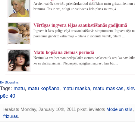
Arvien vairāk sieviešu priekšroku dod tieši īsiem matu griezumiem un 
brīnums. Tas ir ērti, stilīgi un vēl viens liels pluss mums, 4 ...
Vērtīgas ingvera tējas saaukstēšanās gadījumā
Ingvers ir labs palīgs cīņā ar saaukstēšanās simptomiem. Ingvera tēja nu
pazīstama gandrīz katrā mājā – citā tā ir iecienīta vairāk, citā m ...
Matu kopšana ziemas periodā
Nezinu kā tev, bet man pēdējā laikā ziemas paskrien tik ātri, ka nav laik
ko es darīšu ziemā... Nepaspēju atjēgties, saprast, kas būt ...
By Blogsdna
Tags:
matu
,
matu kopšana
,
matu maska
,
matu maskas
,
sie
pēc 40
Ieraksts Monday, January 10th, 2011 plkst. ievietots
Mode un stils
,
frizūras
.