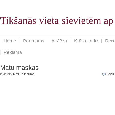
Tikšanās vieta sievietēm a
Home
Par mums
Ar Jēzu
Krāsu karte
Rece
Reklāma
Matu maskas
Ievietots:
Mati un frizūras
Tev ir