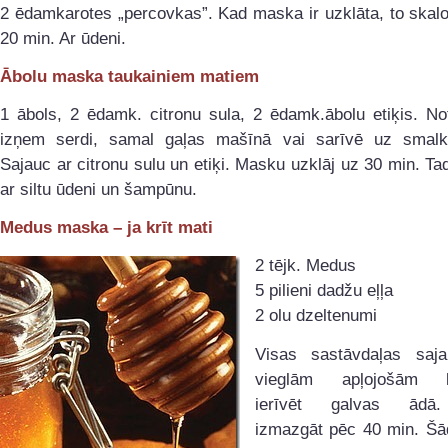
2 ēdamkarotes „percovkas”. Kad maska ir uzklāta, to skal
20 min. Ar ūdeni.
Ābolu maska taukainiem matiem
1 ābols, 2 ēdamk. citronu sula, 2 ēdamk.ābolu etiķis. Not
izņem serdi, samal gaļas mašīnā vai sarīvē uz smalk
Sajauc ar citronu sulu un etiķi. Masku uzklāj uz 30 min. T
ar siltu ūdeni un šampūnu.
Medus maska – ja krīt mati
2 tējk. Medus
5 pilieni dadžu eļļa
2 olu dzeltenumi
Visas sastāvdaļas saj
vieglām apļojošām 
ierīvēt galvas ādā
izmazgāt pēc 40 min. Š