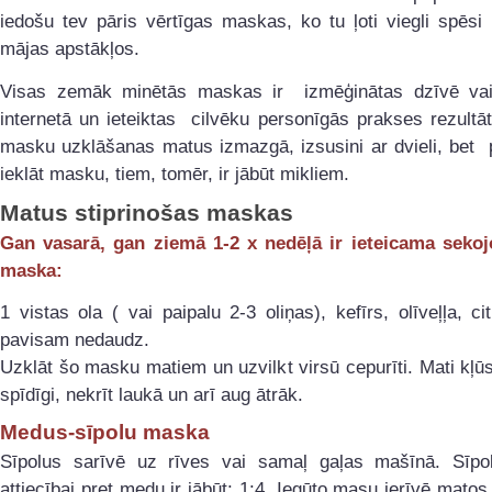
iedošu tev pāris vērtīgas maskas, ko tu ļoti viegli spēsi
mājas apstākļos.
Visas zemāk minētās maskas ir izmēģinātas dzīvē vai
internetā un ieteiktas cilvēku personīgās prakses rezult
masku uzklāšanas matus izmazgā, izsusini ar dvieli, bet 
ieklāt masku, tiem, tomēr, ir jābūt mikliem.
Matus stiprinošas maskas
Gan vasarā, gan ziemā 1-2 x nedēļā ir ieteicama seko
maska:
1 vistas ola ( vai paipalu 2-3 oliņas), kefīrs, olīveļļa, ci
pavisam nedaudz.
Uzklāt šo masku matiem un uzvilkt virsū cepurīti. Mati kļūs
spīdīgi, nekrīt laukā un arī aug ātrāk.
Medus-sīpolu maska
Sīpolus sarīvē uz rīves vai samaļ gaļas mašīnā. Sīp
attiecībai pret medu ir jābūt: 1:4. Iegūto masu ierīvē matos