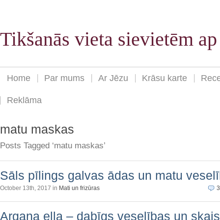
Tikšanās vieta sievietēm a
Home
Par mums
Ar Jēzu
Krāsu karte
Rece
Reklāma
matu maskas
Posts Tagged ‘matu maskas’
Sāls pīlings galvas ādas un matu veselī
October 13th, 2017 in
Mati un frizūras
3
Argana eļļa – dabīgs veselības un skai