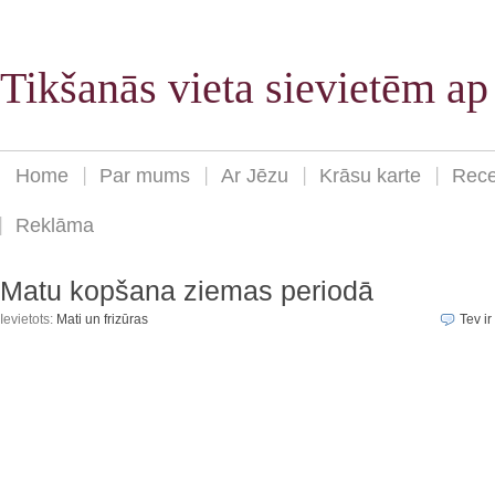
Tikšanās vieta sievietēm a
Home
Par mums
Ar Jēzu
Krāsu karte
Rece
Reklāma
Matu kopšana ziemas periodā
Ievietots:
Mati un frizūras
Tev ir