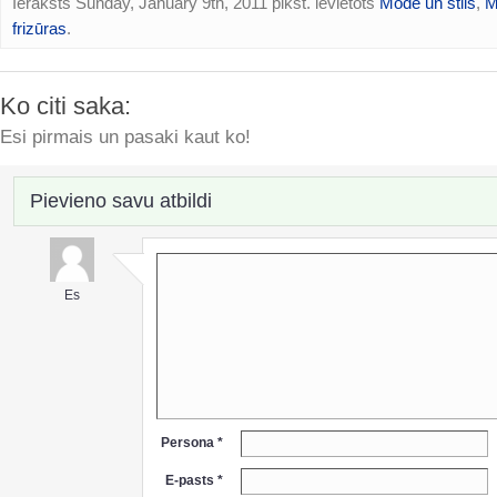
Ieraksts Sunday, January 9th, 2011 plkst. ievietots
Mode un stils
,
M
frizūras
.
Ko citi saka:
Esi pirmais un pasaki kaut ko!
Pievieno savu atbildi
Es
Persona *
E-pasts *