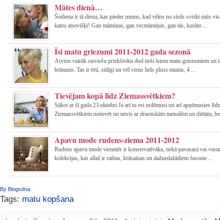
Mātes dienā…
Šodiena ir tā diena, kas pieder mums, kad vēlos no sirds sveikt mūs vi
katru atsevišķi! Gan māmiņas, gan vecmāmiņas, gan tās, kurām ...
Īsi matu griezumi 2011-2012 gada sezonā
Arvien vairāk sieviešu priekšroku dod tieši īsiem matu griezumiem un 
brīnums. Tas ir ērti, stilīgi un vēl viens liels pluss mums, 4 ...
Tievējam kopā līdz Ziemassvētkiem?
Sākot ar šī gada 23.oktobri Ja arī tu esi nolēmusi un arī apņēmusies līdz
Ziemassvētkiem notievēt un nevis ar drastiskām metodēm un diētām, be 
Apavu mode rudens-ziema 2011-2012
Rudens apavu mode vienmēr ir konservatīvāka, nekā pavasara vai vasa
kolekcijas, kas allaž ir raibas, krāsainas un dažnedažādiem fasonie ...
By Blogsdna
Tags:
matu kopšana