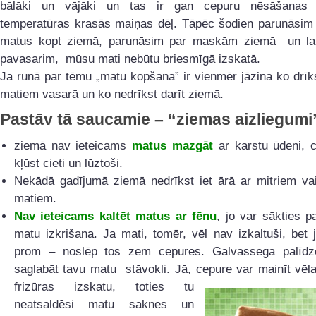
bālāki un vājāki un tas ir gan cepuru nēsāšanas 
temperatūras krasās maiņas dēļ. Tāpēc šodien parunāsim
matus kopt ziemā, parunāsim par maskām ziemā un lai
pavasarim, mūsu mati nebūtu briesmīgā izskatā.
Ja runā par tēmu „matu kopšana” ir vienmēr jāzina ko drīks
matiem vasarā un ko nedrīkst darīt ziemā.
Pastāv tā saucamie – “ziemas aizliegumi
ziemā nav ieteicams
matus mazgāt
ar karstu ūdeni, c
kļūst cieti un lūztoši.
Nekādā gadījumā ziemā nedrīkst iet ārā ar mitriem vai
matiem.
Nav ieteicams kaltēt matus ar fēnu
, jo var sākties pa
matu izkrišana. Ja mati, tomēr, vēl nav izkaltuši, bet 
prom – noslēp tos zem cepures. Galvassega palīd
saglabāt tavu matu stāvokli. Jā, cepure var
mainīt vēl
frizūras izskatu, toties tu
neatsaldēsi matu saknes un