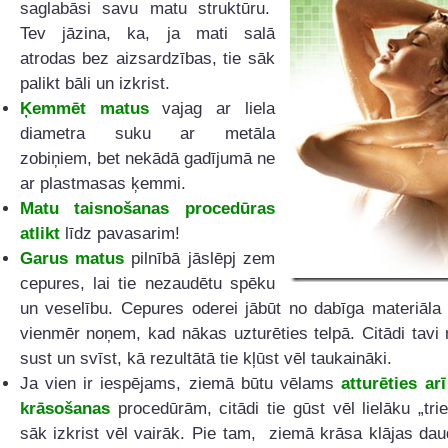
saglabāsi savu matu struktūru.
Tev jāzina, ka, ja mati salā
atrodas bez aizsardzības, tie sāk
palikt bāli un izkrist.
Ķemmēt matus
vajag ar liela
diametra suku ar metāla
zobiņiem, bet nekādā gadījumā ne
ar plastmasas ķemmi.
Matu taisnošanas procedūras
atlikt
līdz pavasarim!
Garus matus
pilnībā jāslēpj zem
cepures, lai tie nezaudētu spēku
un veselību. Cepures oderei jābūt no dabīga materiāla
vienmēr noņem, kad nākas uzturēties telpā. Citādi tavi
sust un svīst, kā rezultātā tie kļūst vēl taukaināki.
Ja vien ir iespējams, ziemā būtu vēlams
atturēties ar
krāsošanas
procedūrām, citādi tie gūst vēl lielāku „tri
sāk izkrist vēl vairāk. Pie tam, ziemā krāsa klājas dau