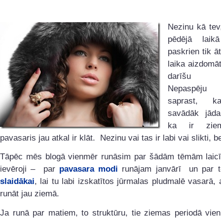
Nezinu kā tev
pēdējā laik
paskrien tik āt
laika aizdomā
darīšu 
Nepaspēju at
saprast, k
savādāk jāda
ka ir zie
pavasaris jau atkal ir klāt. Nezinu vai tas ir labi vai slikti, be
Tāpēc mēs blogā vienmēr runāsim par šādām tēmām laicīg
ievēroji – par
pavasara modi
runājam janvārī un par 
slaidākai
, lai tu labi izskatītos jūrmalas pludmalē vasarā,
runāt jau ziemā.
Ja runā par matiem, to struktūru, tie ziemas periodā vie