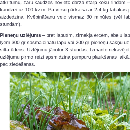
atkritumu, zaru kaudzes novieto dārzā starp koku rindām –
kaudzei uz 100 kv.m. Pa virsu pārkaisa ar 2-4 kg tabakas 
aizdedzina. Kvēpināšanu veic vismaz 30 minūtes (vēl lab
stundām).
Pieneņu uzlējums
– pret laputīm, zirnekļa ērcēm, ābeļu la
Ņem 300 gr sasmalcinātu lapu vai 200 gr pieneņu sakņu uz 
silta ūdens. Uzlējumu jānotur 3 stundas. Izmanto nekavējot
uzlējumu pirmo reizi apsmidzina pumpuru plaukšanas laikā, 
pēc ziedēšanas.