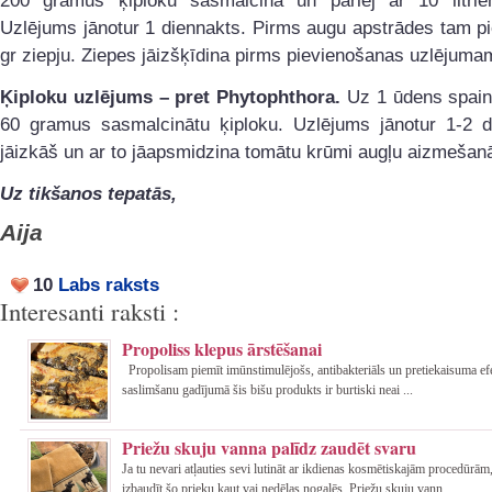
200 gramus ķiploku sasmalcina un pārlej ar 10 litri
Uzlējums jānotur 1 diennakts. Pirms augu apstrādes tam p
gr ziepju. Ziepes jāizšķīdina pirms pievienošanas uzlējuma
Ķiploku uzlējums – pret Phytophthora.
Uz 1 ūdens spain
60 gramus sasmalcinātu ķiploku. Uzlējums jānotur 1-2 di
jāizkāš un ar to jāapsmidzina tomātu krūmi augļu aizmešanā
Uz tikšanos tepatās,
Aija
10
Labs raksts
Interesanti raksti :
Propoliss klepus ārstēšanai
Propolisam piemīt imūnstimulējošs, antibakteriāls un pretiekaisuma e
saslimšanu gadījumā šis bišu produkts ir burtiski neai ...
Priežu skuju vanna palīdz zaudēt svaru
Ja tu nevari atļauties sevi lutināt ar ikdienas kosmētiskajām procedūrām,
izbaudīt šo prieku kaut vai nedēļas nogalēs. Priežu skuju vann ...