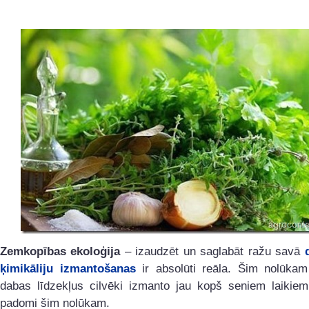
Zemkopības ekoloģija
– izaudzēt un saglabāt ražu savā
ķimikāliju izmantošanas
ir absolūti reāla. Šim nolūka
dabas līdzekļus cilvēki izmanto jau kopš seniem laikiem
padomi šim nolūkam.