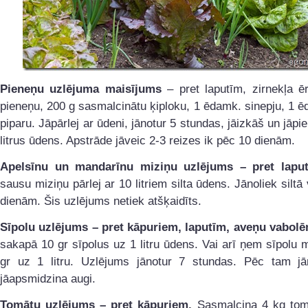
Pieneņu uzlējuma maisījums
– pret laputīm, zirnekļa ē
pieneņu, 200 g sasmalcinātu ķiploku, 1 ēdamk. sinepju, 1 
piparu. Jāpārlej ar ūdeni, jānotur 5 stundas, jāizkāš un jāpie
litrus ūdens. Apstrāde jāveic 2-3 reizes ik pēc 10 dienām.
Apelsīnu un mandarīnu miziņu uzlējums – pret laput
sausu miziņu pārlej ar 10 litriem silta ūdens. Jānoliek siltā 
dienām. Šis uzlējums netiek atšķaidīts.
Sīpolu uzlējums
– pret kāpuriem, laputīm, aveņu vabolē
sakapā 10 gr sīpolus uz 1 litru ūdens. Vai arī ņem sīpolu 
gr uz 1 litru. Uzlējums jānotur 7 stundas. Pēc tam j
jāapsmidzina augi.
Tomātu uzlējums
– pret kāpuriem.
Sasmalcina 4 kg tom