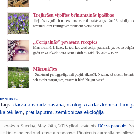
Trejkrāsu vijolītes brīnumainās īpašības
Trejkrāsu vijolīte ir neliels, smalks, reti skaists augs. Tautā šo ziediņu n
atraitnīti. Šim kautrīgajam ziediņam piemīt vesela ...
„Ceriņainās” pavasara receptes
Man vienmēr ir licies, ka tad, kad zied ceriņi, pavasaris jau iet uz beigā
gadu ar kaut kādu satraukumu sirdī es gaidu šo laiku – to br ...
Mārpuķītes
Saukta arī par ilggadīgo mārpuķīti, sīkrozīti. Nezinu, kā citiem, bet mū
sāk ziedēt mārpuķītes, vasara ir klāt! Nu jau sazied ...
By Blogsdna
Tags:
dārza apsmidzināšana
,
ekologiska darzkopība
,
fumigā
kaitēkļiem
,
pret laputīm
,
zemkopības ekoloģija
Ieraksts Sunday, May 24th, 2015 plkst. ievietots
Dārza pasaule
. Y
skip to the end and leave a response. Pinging is currently not allow