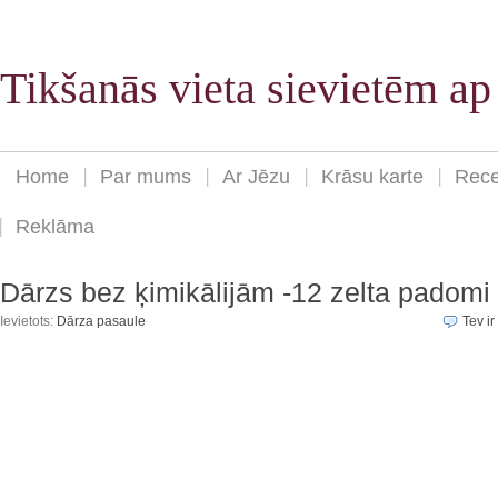
Tikšanās vieta sievietēm a
Home
Par mums
Ar Jēzu
Krāsu karte
Rece
Reklāma
Dārzs bez ķimikālijām -12 zelta padomi
Ievietots:
Dārza pasaule
Tev ir