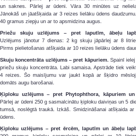
un saknes. Pārlej ar ūdeni. Vāra 30 minūtes uz neliel
Jānokāš un jāatšķaida ar 3 reizes lielāku ūdens daudzumu
40 gramus ziepju un ar to apsmidzina augus.
Priežu skuju uzlējums – pret laputīm, ābeļu lapb
Uzlējums jānotur 7 dienas: 2 kg skuju jāpārlej ar 8 litr
Pirms pielietošanas atšķaida ar 10 reizes lielāku ūdens da
Skuju koncentrāta uzlējums – pret kāpuriem.
Spainī iele
priežu skuju koncentrāta. Labi samaisa. Apstrāde tiek vei
4 reizes. Šo maisījumu var jaukt kopā ar šķidro mēslo
domāts augu barošanai.
Ķiploku uzlējums
– pret Phytophthora, kāpuriem un
Pārlej ar ūdeni 250 g sasmalcinātu ķiploku daiviņas un 5 di
tumsā, noslēgtā traukā. Izkāš. Smidzināšanai atšķaida ar 
ūdens.
Ķiploku uzlējums – pret ērcēm, laputīm un ābeļu lap