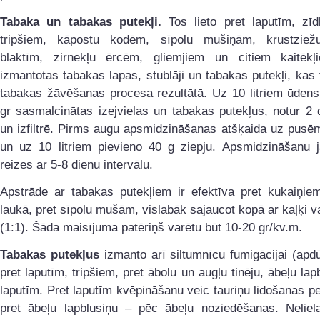
Tabaka un tabakas putekļi.
Tos lieto pret laputīm, zīd
tripšiem, kāpostu kodēm, sīpolu mušiņām, krustziež
blaktīm, zirnekļu ērcēm, gliemjiem un citiem kaitēkļ
izmantotas tabakas lapas, stublāji un tabakas putekļi, kas t
tabakas žāvēšanas procesa rezultātā. Uz 10 litriem ūden
gr sasmalcinātas izejvielas un tabakas putekļus, notur 2 
un izfiltrē. Pirms augu apsmidzināšanas atšķaida uz pusē
un uz 10 litriem pievieno 40 g ziepju. Apsmidzināšanu j
reizes ar 5-8 dienu intervālu.
Apstrāde ar tabakas putekļiem ir efektīva pret kukaiņie
laukā, pret sīpolu mušām, vislabāk sajaucot kopā ar kaļķi v
(1:1). Šāda maisījuma patēriņš varētu būt 10-20 gr/kv.m.
Tabakas putekļus
izmanto arī siltumnīcu fumigācijai (ap
pret laputīm, tripšiem, pret ābolu un augļu tinēju, ābeļu lap
laputīm. Pret laputīm kvēpināšanu veic tauriņu lidošanas pe
pret ābeļu lapblusiņu – pēc ābeļu noziedēšanas. Neliel