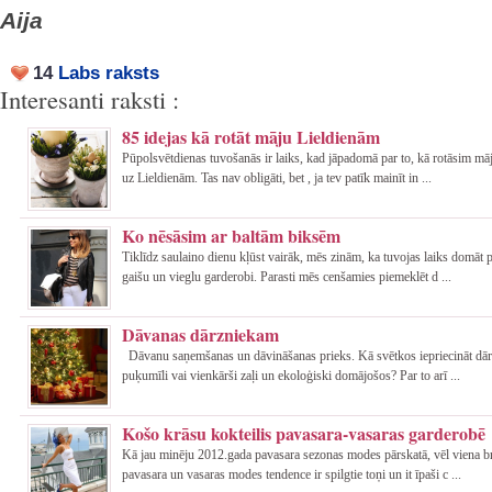
Aija
14
Labs raksts
Interesanti raksti :
85 idejas kā rotāt māju Lieldienām
Pūpolsvētdienas tuvošanās ir laiks, kad jāpadomā par to, kā rotāsim mā
uz Lieldienām. Tas nav obligāti, bet , ja tev patīk mainīt in ...
Ko nēsāsim ar baltām biksēm
Tiklīdz saulaino dienu kļūst vairāk, mēs zinām, ka tuvojas laiks domāt p
gaišu un vieglu garderobi. Parasti mēs cenšamies piemeklēt d ...
Dāvanas dārzniekam
Dāvanu saņemšanas un dāvināšanas prieks. Kā svētkos iepriecināt dār
puķumīli vai vienkārši zaļi un ekoloģiski domājošos? Par to arī ...
Košo krāsu kokteilis pavasara-vasaras garderobē
Kā jau minēju 2012.gada pavasara sezonas modes pārskatā, vēl viena br
pavasara un vasaras modes tendence ir spilgtie toņi un it īpaši c ...