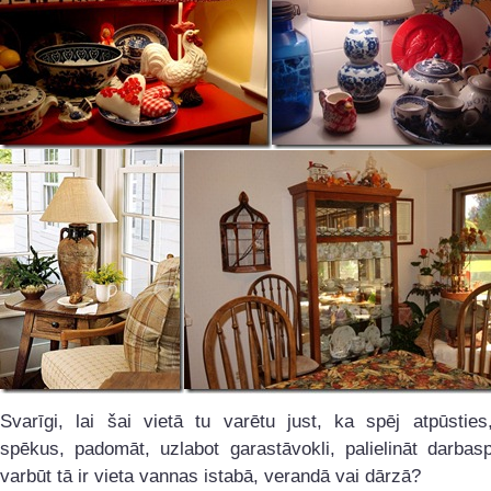
Svarīgi, lai šai vietā tu varētu just, ka spēj atpūsties
spēkus, padomāt, uzlabot garastāvokli, palielināt darbas
varbūt tā ir vieta vannas istabā, verandā vai dārzā?