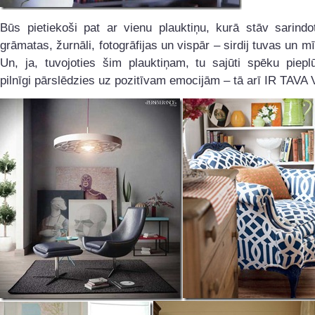
Būs pietiekoši pat ar vienu plauktiņu, kurā stāv sarindo
grāmatas, žurnāli, fotogrāfijas un vispār – sirdij tuvas un mī
Un, ja, tuvojoties šim plauktiņam, tu sajūti spēku piep
pilnīgi pārslēdzies uz pozitīvam emocijām – tā arī IR TAVA