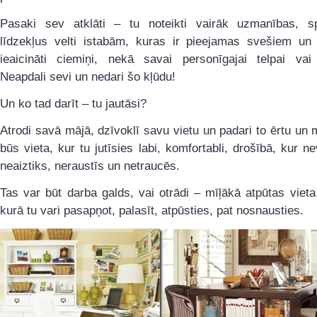
Pasaki sev atklāti – tu noteikti vairāk uzmanības, 
līdzekļus velti istabām, kuras ir pieejamas svešiem un 
ieaicināti ciemiņi, nekā savai personīgajai telpai vai 
Neapdali sevi un nedari šo kļūdu!
Un ko tad darīt – tu jautāsi?
Atrodi savā mājā, dzīvoklī savu vietu un padari to ērtu un 
būs vieta, kur tu jutīsies labi, komfortabli, drošībā, kur ne
neaiztiks, neraustīs un netraucēs.
Tas var būt darba galds, vai otrādi – mīļākā atpūtas vieta
kurā tu vari pasapņot, palasīt, atpūsties, pat nosnausties.