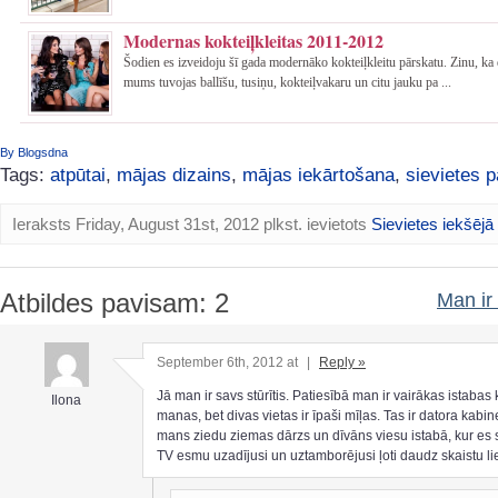
Modernas kokteiļkleitas 2011-2012
Šodien es izveidoju šī gada modernāko kokteiļkleitu pārskatu. Zinu, k
mums tuvojas ballīšu, tusiņu, kokteiļvakaru un citu jauku pa ...
By Blogsdna
Tags:
atpūtai
,
mājas dizains
,
mājas iekārtošana
,
sievietes 
Ieraksts Friday, August 31st, 2012 plkst. ievietots
Sievietes iekšējā
Atbildes pavisam: 2
Man ir 
September 6th, 2012 at
|
Reply »
Jā man ir savs stūrītis. Patiesībā man ir vairākas istabas 
Ilona
manas, bet divas vietas ir īpaši mīļas. Tas ir datora kabin
mans ziedu ziemas dārzs un dīvāns viesu istabā, kur es 
TV esmu uzadījusi un uztamborējusi ļoti daudz skaistu lie