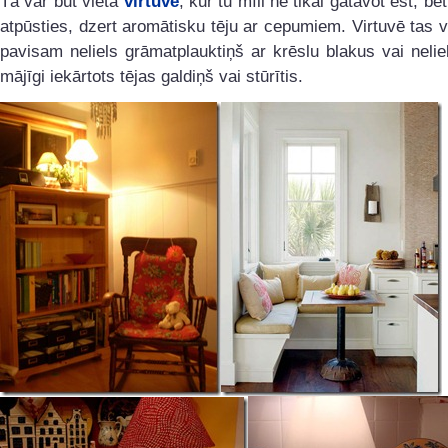
Tā var būt vieta
virtuvē
, kur tu mīli ne tikai gatavot ēst, be
atpūsties, dzert aromātisku tēju ar cepumiem. Virtuvē tas v
pavisam neliels grāmatplauktiņš ar krēslu blakus vai neliel
mājīgi iekārtots tējas galdiņš vai stūrītis.