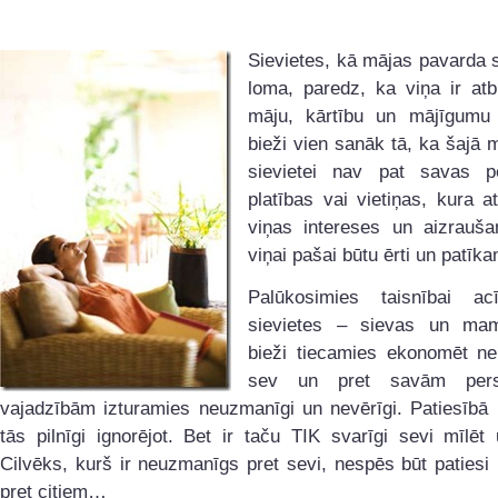
Sievietes, kā mājas pavarda 
loma, paredz, ka viņa ir atb
māju, kārtību un mājīgumu 
bieži vien sanāk tā, ka šajā 
sievietei nav pat savas p
platības vai vietiņas, kura a
viņas intereses un aizrauša
viņai pašai būtu ērti un patīka
Palūkosimies taisnībai ac
sievietes – sievas un mam
bieži tiecamies ekonomēt ne
sev un pret savām pers
vajadzībām izturamies neuzmanīgi un nevērīgi. Patiesībā 
tās pilnīgi ignorējot. Bet ir taču TIK svarīgi sevi mīlēt 
Cilvēks, kurš ir neuzmanīgs pret sevi, nespēs būt paties
pret citiem…