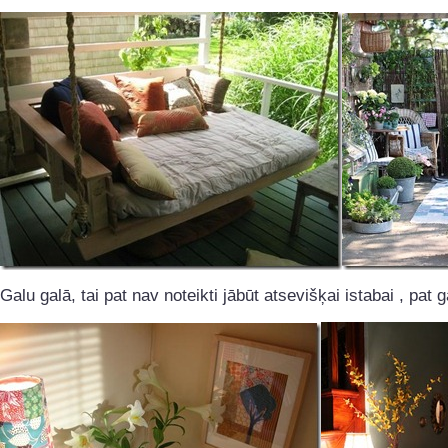
Galu galā, tai pat nav noteikti jābūt atsevišķai istabai , pat 