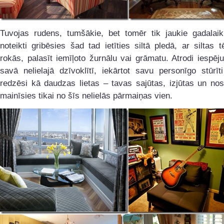
Tuvojas rudens, tumšākie, bet tomēr tik jaukie gadalaik
noteikti gribēsies šad tad ietīties siltā pledā, ar siltas t
rokās, palasīt iemīļoto žurnālu vai grāmatu. Atrodi iespēju
savā nelielajā dzīvoklītī, iekārtot savu personīgo stūrī
redzēsi kā daudzas lietas – tavas sajūtas, izjūtas un no
mainīsies tikai no šīs nelielās pārmaiņas vien.