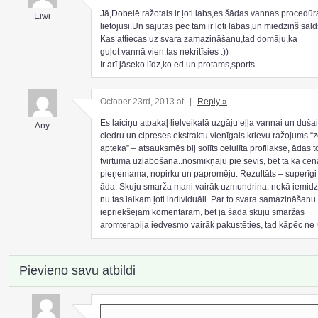
Jā,Dobelē ražotais ir ļoti labs,es šādas vannas procedū
Eiwi
lietojusi.Un sajūtas pēc tam ir ļoti labas,un miedziņš sald
Kas attiecas uz svara zamazināšanu,tad domāju,ka
guļot vannā vien,tas nekritīsies :))
Ir arī jāseko līdz,ko ed un protams,sports.
October 23rd, 2013 at
|
Reply »
Es laiciņu atpakaļ lielveikalā uzgāju eļļa vannai un dušai
Any
ciedru un cipreses ekstraktu vienīgais krievu ražojums “
apteka” – atsauksmēs bij solīts celulīta profilakse, ādas 
tvirtuma uzlabošana..nosmīkņāju pie sevis, bet tā kā cena 
pieņemama, nopirku un papromēju. Rezultāts – superīg
āda. Skuju smarža mani vairāk uzmundrina, nekā iemidz
nu tas laikam ļoti individuāli..Par to svara samazināšanu p
iepriekšējam komentāram, bet ja šāda skuju smaržas
aromterapija iedvesmo vairāk pakustēties, tad kāpēc ne
Pievieno savu atbildi