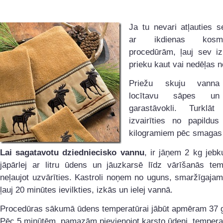
Ja tu nevari atļauties se
ar ikdienas kosmēt
procedūrām, ļauj sev iz
prieku kaut vai nedēļas n
Priežu skuju vanna
locītavu sāpes un
garastāvokli. Turklāt
izvairīties no papildus
kilogramiem pēc smagas 
Lai sagatavotu dziedniecisko vannu
, ir jāņem 2 kg jebk
jāpārlej ar litru ūdens un jāuzkarsē līdz vārīšanās temp
neļaujot uzvārīties. Kastroli noņem no uguns, smaržīgaja
ļauj 20 minūtes ievilkties, izkās un ielej vannā.
Procedūras sākumā ūdens temperatūrai jābūt apmēram 37 
Pēc 5 minūtēm, pamazām pievienojot karsto ūdeni, tempera