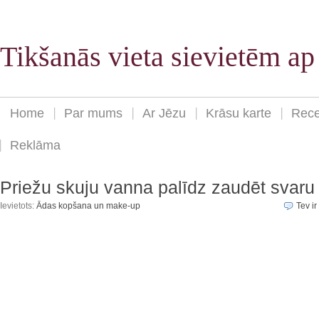
Tikšanās vieta sievietēm a
Home
Par mums
Ar Jēzu
Krāsu karte
Rece
Reklāma
Priežu skuju vanna palīdz zaudēt svaru
Ievietots:
Ādas kopšana un make-up
Tev ir