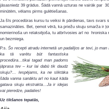
jāsasniedz 39 grādus. Šādā vannā uzturas ne vairāk par 3
minūtēm, vēlams pirms gulētiešanas.
Ja šīs procedūras kursu tu veiksi ik pārdienas, tavs svars 
samazināties. Bet, ņemot vērā, ka priežu skuju smarža ir ļot
nomierinoša un relaksējoša, tu atbrīvosies arī no hronisk
un bezmiega.
P.s.
Šo recepti atradu internetā un padalījos ar tevi, jo man 
ka tā varētu būt fantastiska
procedūra…tikai tagad man padoms
jāprasa tev – kur lai dabū tik daudz
skuju?… Iespējams, ka ne sliktāka
šāda vanna sanāktu arī no kaut kāda
gatava skuju ekstrakta…Ja ir idejas
vai pieredze, padalies!
Uz tikšanos tepatās,
Aija