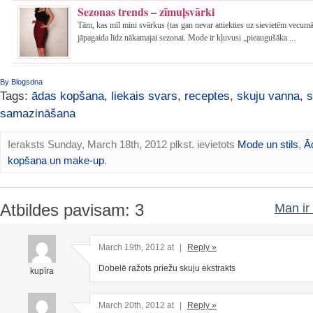
Sezonas trends – zīmuļsvārki
Tām, kas mīl mini svārkus (tas gan nevar attiekties uz sievietēm vecum
jāpagaida līdz nākamajai sezonai. Mode ir kļuvusi „pieaugušāka ...
By Blogsdna
Tags:
ādas kopšana
,
liekais svars
,
receptes
,
skuju vanna
,
s
samazināšana
Ieraksts Sunday, March 18th, 2012 plkst. ievietots
Mode un stils
,
Ā
kopšana un make-up
.
Atbildes pavisam: 3
Man ir 
March 19th, 2012 at
|
Reply »
Dobelē ražots priežu skuju ekstrakts
kupīra
March 20th, 2012 at
|
Reply »