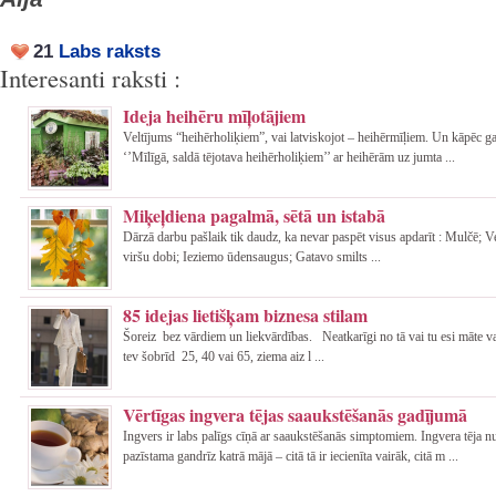
21
Labs raksts
Interesanti raksti :
Ideja heihēru mīļotājiem
Veltījums “heihērholiķiem”, vai latviskojot – heihērmīļiem. Un kāpēc g
‘’Mīlīgā, saldā tējotava heihērholiķiem’’ ar heihērām uz jumta ...
Miķeļdiena pagalmā, sētā un istabā
Dārzā darbu pašlaik tik daudz, ka nevar paspēt visus apdarīt : Mulčē; 
viršu dobi; Ieziemo ūdensaugus; Gatavo smilts ...
85 idejas lietišķam biznesa stilam
Šoreiz bez vārdiem un liekvārdības. Neatkarīgi no tā vai tu esi māte va
tev šobrīd 25, 40 vai 65, ziema aiz l ...
Vērtīgas ingvera tējas saaukstēšanās gadījumā
Ingvers ir labs palīgs cīņā ar saaukstēšanās simptomiem. Ingvera tēja nu
pazīstama gandrīz katrā mājā – citā tā ir iecienīta vairāk, citā m ...