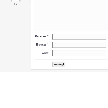
Es
Persona *
E-pasts *
www