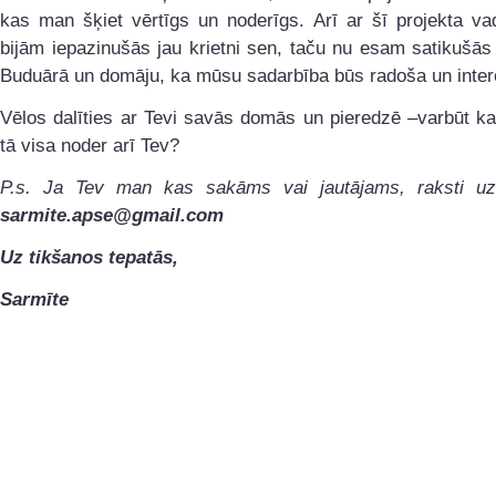
kas man šķiet vērtīgs un noderīgs. Arī ar šī projekta vad
bijām iepazinušās jau krietni sen, taču nu esam satikušās 
Buduārā un domāju, ka mūsu sadarbība būs radoša un inter
Vēlos dalīties ar Tevi savās domās un pieredzē –varbūt k
tā visa noder arī Tev?
P.s. Ja Tev man kas sakāms vai jautājams, raksti uz
sarmite.apse@gmail.com
Uz tikšanos tepatās,
Sarmīte