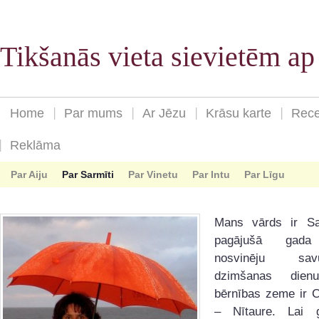
Tikšanās vieta sievietēm a
Home
Par mums
Ar Jēzu
Krāsu karte
Rece
Reklāma
Par Aiju
Par Sarmīti
Par Vinetu
Par Intu
Par Līgu
Mans vārds ir Sa
pagājušā gada
nosvinēju s
dzimšanas dien
bērnības zeme ir 
– Nītaure. Lai 