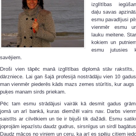
izglītības iegūša
daļu savas apzināt
esmu pavadījusi pils
vienmēr esmu un
lauku meitene. Sta
kokiem un putnie
esmu jutusies 
savējiem.
Droši vien tāpēc manā izglītības diplomā stāv rakstīts
dārzniece. Lai gan šajā profesijā nostrādāju vien 10 gadus
man vienmēr piederēs kāds mazs zemes stūrītis, kur augs 
puķes manam sirds priekam.
Pēc tam esmu strādājusi vairāk kā desmit gadus grām
jomā un arī bankā, kuras diemžēl vairs nav. Darbs vienmē
saistīts ar cilvēkiem un tie ir bijuši tik dažādi. Esmu satik
joprojām iepazīstu daudz gudrus, sirsnīgus un sirdī bagātus
Daudz mācos no viņiem un ceru, ka arī es spēju citiem iedo