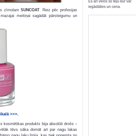
Es arī velos šo tēju kur var
iegādāties un cena.
das zīmolam
SUNCOAT
. Reiz pēc profesijas
azajai meitiņai sagādāt pārsteigumu un
eikalā >>>.
s kosmētikas produkts bija absolūti drošs –
 vēlāk tēvs sāka domāt arī par nagu lakas
bāmo nagu laku līnija, kas tiek noņemta no