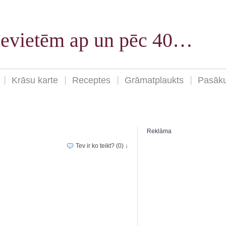
sievietēm ap un pēc 40…
Krāsu karte
Receptes
Grāmatplaukts
Pasāk
Reklāma
Tev ir ko teikt? (0) ↓