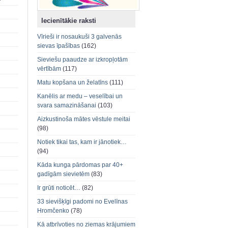
Iecienītākie raksti
Vīrieši ir nosaukuši 3 galvenās
sievas īpašības
(162)
Sieviešu paaudze ar izkropļotām
vērtībām
(117)
Matu kopšana un želatīns
(111)
Kanēlis ar medu – veselībai un
svara samazināšanai
(103)
Aizkustinoša mātes vēstule meitai
(98)
Notiek tikai tas, kam ir jānotiek…
(94)
Kāda kunga pārdomas par 40+
gadīgām sievietēm
(83)
Ir grūti noticēt…
(82)
33 sievišķīgi padomi no Evelīnas
Hromčenko
(78)
Kā atbrīvoties no ziemas krājumiem