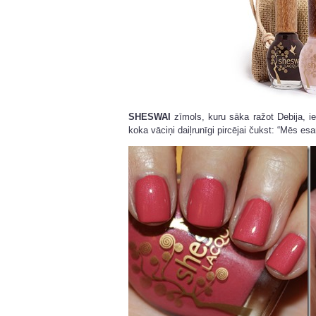
SHESWAI
zīmols, kuru sāka ražot Debija, ie
koka vāciņi daiļrunīgi pircējai čukst: “Mēs es