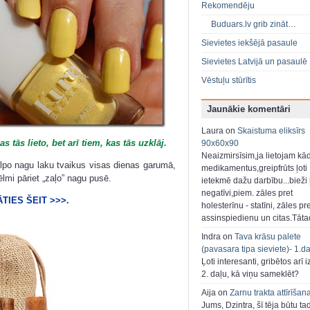
Rekomendēju
Buduars.lv grib zināt…
Sievietes iekšējā pasaule
Sievietes Latvijā un pasaulē
Vēstuļu stūrītis
Jaunākie komentāri
Laura on
Skaistuma eliksīrs
s tās lieto, bet arī tiem,
kas tās uzklāj.
90x60x90
Neaizmirsīsim,ja lietojam kā
elpo nagu laku tvaikus visas dienas garumā,
medikamentus,greipfrūts ļoti
lmi pāriet „zaļo” nagu pusē.
ietekmē dažu darbību...bieži ļ
negatīvi,piem. zāles pret
TIES ŠEIT >>>.
holesterīnu - statīni, zāles pr
assinspiedienu un citas.Tāt
Indra on
Tava krāsu palete
(pavasara tipa sieviete)- 1.d
Ļoti interesanti, gribētos arī i
2. daļu, kā viņu sameklēt?
Aija on
Zarnu trakta attīrīšan
Jums, Dzintra, šī tēja būtu ta