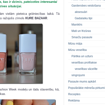
, kas ir dzimis, pateicoties interesantai
Garderobes veidošana
īves situācijai.
aksesuāri
m vielām pieteica grūtniecības laikā. Tā
as ražojošs zīmols
KURE BAZAAR
.
Gadalaiku tipi
Manikīrs
Mati un frizūras
Smaržu pasaule
Mūsu māja
Mūsu veselība
Pārtika un uzturs
veselības profilakse
veselības vācelīte
vingrojumi
Pasaule mums apkārt
Populārākie mēneša pirkumi
Fashion Week modeļu un tādu slavenību, kā,
okas.
Receptes
Reklāma