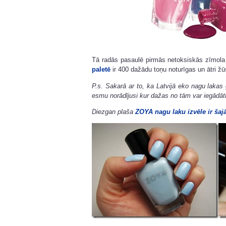
Tā radās pasaulē pirmās netoksiskās zīmol
paletē
ir 400 dažādu toņu noturīgas un ātri ž
P.s. Sakarā ar to, ka Latvijā eko nagu lakas
esmu norādījusi kur dažas no tām var iegādātie
Diezgan plaša
ZOYA nagu laku izvēle ir šaj