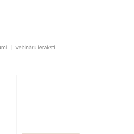
umi
Vebināru ieraksti