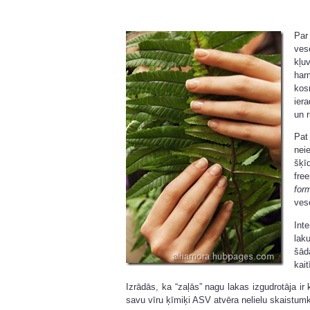
Par
ves
kļu
har
kos
ier
un 
Pa
nei
šķī
fre
for
vese
Int
laku
šād
kait
Izrādās, ka “zaļās” nagu lakas izgudrotāja ir
savu vīru ķīmiķi ASV atvēra nelielu skaistu