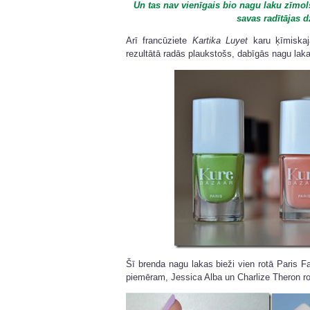
Un tas nav vienīgais bio nagu laku zīmols
savas radītājas dz
Arī francūziete
Kartika Luyet
karu ķīmiskajā
rezultātā radās plaukstošs, dabīgās nagu lak
Šī brenda nagu lakas bieži vien rotā Paris 
piemēram, Jessica Alba un Charlize Theron r