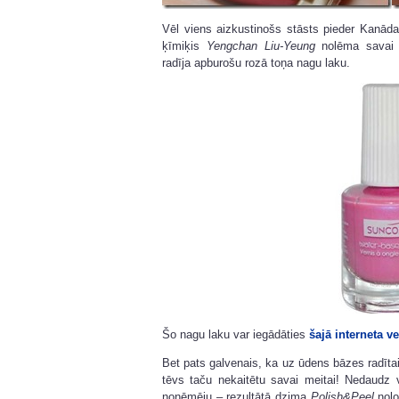
Vēl viens aizkustinošs stāsts pieder Kanā
ķīmiķis
Yengchan Liu-Yeung
nolēma savai m
radīja apburošu rozā toņa nagu laku.
Šo nagu laku var iegādāties
šajā interneta v
Bet pats galvenais, ka uz ūdens bāzes radītai
tēvs taču nekaitētu savai meitai! Nedaudz
noņēmēju – rezultātā dzima
Polish&Peel
nolo