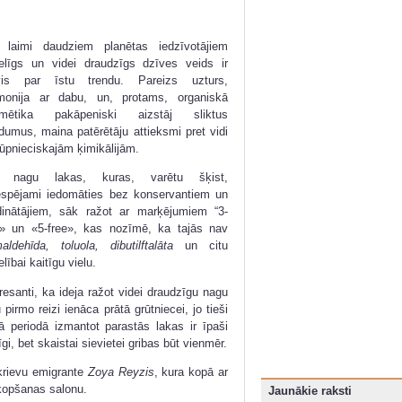
 laimi daudziem planētas iedzīvotājiem
elīgs un videi draudzīgs dzīves veids ir
vis par īstu trendu. Pareizs uzturs,
monija ar dabu, un, protams, organiskā
mētika pakāpeniski aizstāj sliktus
adumus, maina patērētāju attieksmi pret vidi
rūpnieciskajām ķimikālijām.
t nagu lakas, kuras, varētu šķist,
espējami iedomāties bez konservantiem un
dinātājiem, sāk ražot ar marķējumiem “3-
e» un «5-free», kas nozīmē, ka tajās nav
maldehīda, toluola, dibutilftalāta
un citu
lībai kaitīgu vielu.
eresanti, ka ideja ražot videi draudzīgu nagu
 pirmo reizi ienāca prātā grūtniecei, jo tieši
ā periodā izmantot parastās lakas ir īpaši
īgi, bet skaistai sievietei gribas būt vienmēr.
 krievu emigrante
Zoya Reyzis
, kura kopā ar
mkopšanas salonu.
Jaunākie raksti