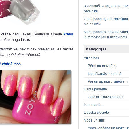
3 vienkārši veidi, kā otram izt
pateicību
7 labi padomi, kā uzdrošināt
mainīt dzīvi
Mans padoms: dāvana vīriet
a
ZOYA
nagu lakas. Šodien šī zīmola
krāsu
kuram viss jau ir uzdāvināts
ūstošas nagu lakas.
 gandrīz vēl nekur nav pieejamas, es tekstā
Kategorijas
s, iepērkoties internetā.
Attiecības
ā vietnē >>>.
Bērni un mazbērni
Iepazīšanās internetā
Par un ap mūsu vīriešiem
Dārza pasaule
Ceļo ar "Dārza pasauli"
Interesanti…
Lietišķā sieviete
Mode un stils
Ādas kopšana un make-u