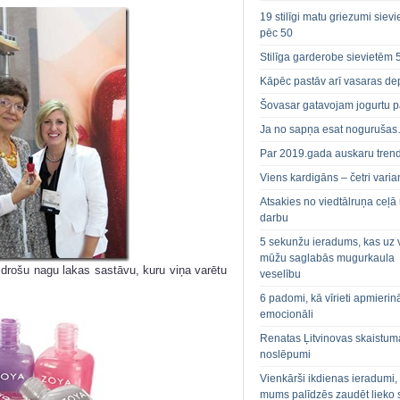
19 stilīgi matu griezumi siev
pēc 50
Stilīga garderobe sievietēm 
Kāpēc pastāv arī vasaras de
Šovasar gatavojam jogurtu p
Ja no sapņa esat noguruša
Par 2019.gada auskaru tren
Viens kardigāns – četri varian
Atsakies no viedtālruņa ceļā
darbu
5 sekunžu ieradums, kas uz 
mūžu saglabās mugurkaula
 drošu nagu lakas sastāvu, kuru viņa varētu
veselību
6 padomi, kā vīrieti apmierin
emocionāli
Renatas Ļitvinovas skaistum
noslēpumi
Vienkārši ikdienas ieradumi,
mums palīdzēs zaudēt lieko 