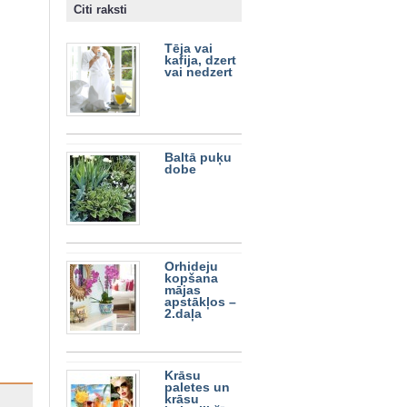
Citi raksti
Tēja vai
kafija, dzert
vai nedzert
Baltā puķu
dobe
Orhideju
kopšana
mājas
apstākļos –
2.daļa
Krāsu
paletes un
krāsu