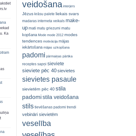
veidošana
akstiet
interjers
s.lv
Jēzus
liekais svars
krāsu palete
make-
madaras interneta veikals
šana
up
mati
matu
 nekad
matu griezumi
ju. Ka
modes
kopšana
Mode
mode 2012
tendences
mājas
motivācija
iekārtošana
mājas uzkopšana
 otram
padomi
pārmaiņas
pārtika
sieviete
receptes
sapņi
bas
sieviete pēc 40
sievietes
sievietes pasaule
st
stila
sievietēm pēc 40
padomi
stila veidošana
ās
stils
tievēšanas padomi
trendi
suliņa
vebināri sievietēm
t
veselība
ana
veselības