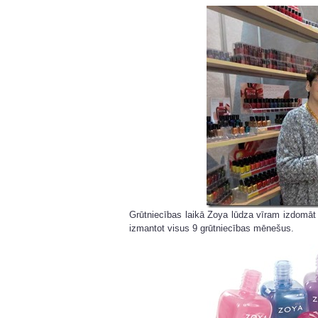
Grūtniecības laikā Zoya lūdza vīram izdomāt
izmantot visus 9 grūtniecības mēnešus.