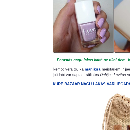
Parastās nagu lakas kaitē ne tikai tiem, ka
Ņemot vērā to, ka
manikīra
meistariem ir jā
ļoti labi var saprast stilistes
Debijas Levitas
vē
KURE BAZAAR NAGU LAKAS VARI IEGĀDĀ