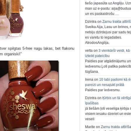
tiešo japasūta uz Angliju. Uzr
man uz e-pastu: aija@buduar
un es paskaidrošu …
Dzintra on
Zarnu trakta attīrī
Sveika Aija, Lasu un brinos,
nebiju dzirdejusi par sadu te
es varetu to iegadaties.
AtrodosAnglija.
tver spilgtas 5-free nagu lakas, bet flakonu
velta on
3 vienkārši veidi, kā
am organiski!”
izteikt pateicību
Paldies par atgādinājumu un
iedvesmu.Ļoti patika pateicī
lūgšana.
Irena on
10 labi padomi kā ē
pareizi un nesajukt prātā
Paldies par iedvesmu.
Dzintra on
Ķirbis un tā vērtīg
īpašības
jā tiešām ļoti veseliga ķirbja 
visiem iesaku dzeriet un esie
veseli
Marite on
Zarnu trakta attīrīš