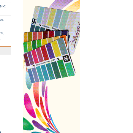
eikt
ies
im,
…
p