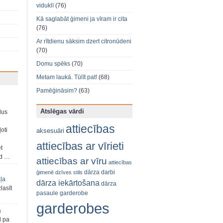
viduklī
(76)
Kā saglabāt ģimeni ja vīram ir cita
(76)
Ar rītdienu sāksim dzert citronūdeni
(70)
Domu spēks
(70)
Metam laukā. Tūlīt pat!
(68)
Pamēģināsim?
(63)
Atslēgas vārdi
dus
attiecības
oti
aksesuāri
attiecības ar vīrieti
et
ad …
attiecības ar vīru
attiecības
dārza darbi
ģimenē
dzīves stils
aļa
dārza iekārtošana
dārza
zlasīt
pasaule
garderobe
garderobes
a
d pa