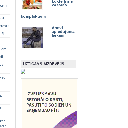
kokteiļi šīs
vasaras
ietēm
komplektiem
50+
presija
Apavi
apledojuma
aši
laikam
s…
diem
ti
UZTICAMS AIZDEVĒJS
 uz
visu
āt
a
 kas
svaru