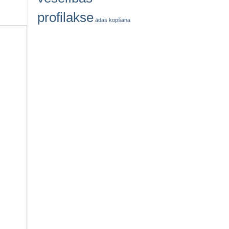
profilakse
ādas kopšana