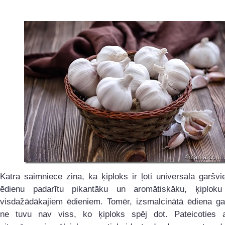
Katra saimniece zina, ka ķiploks ir ļoti universāla garšvie
ēdienu padarītu pikantāku un aromātiskāku, ķiploku
visdažādākajiem ēdieniem. Tomēr, izsmalcinātā ēdiena ga
ne tuvu nav viss, ko ķiploks spēj dot. Pateicoties 