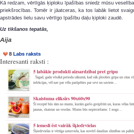
Kā redzam, vērtīgās ķiploku īpašības sniedz mūsu veselīb
priekšrocības. Tomēr ir jāatceras, ka tos labāk lietot svaig
apstrādes lielu savu vērtīgo īpašību daļu ķiploki zaudē.
Uz tikšanos tepatās,
Aija
8
Labs raksts
Interesanti raksti :
5 labākie produkti aizsardzībai pret gripu
Tagad, gada vēsākā perioda sākumā, kad sāk plosīties gripa un citas v
infekcijas, vēl nav par vēlu parūpēties par sevi un saviem ...
Skaistuma eliksīrs 90x60x90
Šī receptē būs tām no mums, kurām garšo greipfrūti un, kuras vēlas būt
jaunas, skaistas un veselas. Mums būs nepieciešams: 1 noga ...
5 iemesli ēst vairāk šķiedrvielas
Šķiedrvielas ir vērtīga uzturviela, kas novērš daudzas slimības un palī