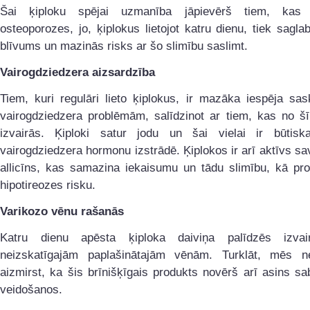
Šai ķiploku spējai uzmanība jāpievērš tiem, kas
osteoporozes, jo, ķiplokus lietojot katru dienu, tiek sagla
blīvums un mazinās risks ar šo slimību saslimt.
Vairogdziedzera aizsardzība
Tiem, kuri regulāri lieto ķiplokus, ir mazāka iespēja sas
vairogdziedzera problēmām, salīdzinot ar tiem, kas no šī
izvairās. Ķiploki satur jodu un šai vielai ir būtis
vairogdziedzera hormonu izstrādē. Ķiplokos ir arī aktīvs s
allicīns, kas samazina iekaisumu un tādu slimību, kā pro
hipotireozes risku.
Varikozo vēnu rašanās
Katru dienu apēsta ķiploka daiviņa palīdzēs izvai
neizskatīgajām paplašinātajām vēnām. Turklāt, mēs n
aizmirst, ka šis brīnišķīgais produkts novērš arī asins s
veidošanos.