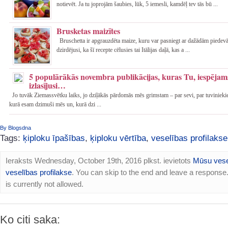
notievēt. Ja tu joprojām šaubies, lūk, 5 iemesli, kamdēļ tev tās bū ...
Brusketas maizītes
Bruschetta ir apgrauzdēta maize, kuru var pasniegt ar dažādām piede
dzirdējusi, ka šī recepte cēlusies tai Itālijas daļā, kas a ...
5 populārākās novembra publikācijas, kuras Tu, iespējams
izlasījusi…
Jo tuvāk Ziemassvētku laiks, jo dziļākās pārdomās mēs grimstam – par sevi, par tuvinieki
kurā esam dzimuši mēs un, kurā dzi ...
By Blogsdna
Tags:
ķiploku īpašības
,
ķiploku vērtība
,
veselības profilakse
Ieraksts Wednesday, October 19th, 2016 plkst. ievietots
Mūsu vese
veselības profilakse
. You can skip to the end and leave a response
is currently not allowed.
Ko citi saka: