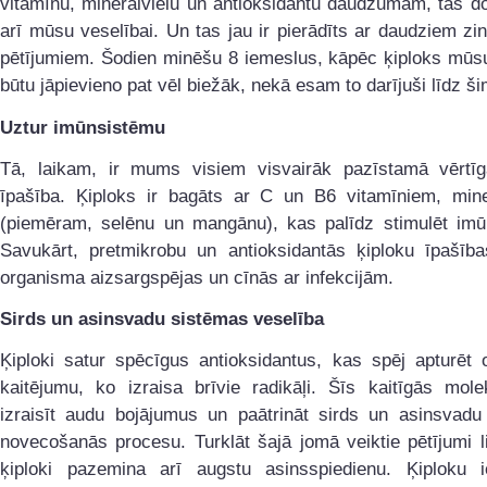
vitamīnu, minerālvielu un antioksidantu daudzumam, tas d
arī mūsu veselībai. Un tas jau ir pierādīts ar daudziem zi
pētījumiem. Šodien minēšu 8 iemeslus, kāpēc ķiploks mūs
būtu jāpievieno pat vēl biežāk, nekā esam to darījuši līdz ši
Uztur imūnsistēmu
Tā, laikam, ir mums visiem visvairāk pazīstamā vērtīg
īpašība. Ķiploks ir bagāts ar C un B6 vitamīniem, mine
(piemēram, selēnu un mangānu), kas palīdz stimulēt imū
Savukārt, pretmikrobu un antioksidantās ķiploku īpašības
organisma aizsargspējas un cīnās ar infekcijām.
Sirds un asinsvadu sistēmas veselība
Ķiploki satur spēcīgus antioksidantus, kas spēj apturēt 
kaitējumu, ko izraisa brīvie radikāļi. Šīs kaitīgās mole
izraisīt audu bojājumus un paātrināt sirds un asinsvadu
novecošanās procesu. Turklāt šajā jomā veiktie pētījumi l
ķiploki pazemina arī augstu asinsspiedienu. Ķiploku i