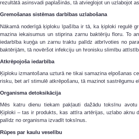
rezultātā asinsvadi paplašinās, tā atvieglojot un uzlabojot asi
Gremošanas sistēmas darbības uzlabošana
Nākamā noderīgā ķiploku īpašība ir tā, ka ķiploki regulē 
mazina iekaisumus un stiprina zarnu baktēriju floru. To an
iedarbība kuņģa un zarnu traktu palīdz atbrīvoties no par
baktērijām, tā novēršot infekciju un hronisku slimību attīstīb
Atkrēpojoša iedarbība
Ķiploku izmantošana uzturā ne tikai samazina elpošanas ce
risku, bet arī stimulē atkrēpošanu, tā mazinot sastrēgumu e
Organisma detoksikācija
Mēs katru dienu tiekam pakļauti dažādu toksīnu avotu 
Ķiploki – tas ir produkts, kas attīra artērijas, uzlabo aknu 
palīdz no organisma izvadīt toksīnus.
Rūpes par kaulu veselību