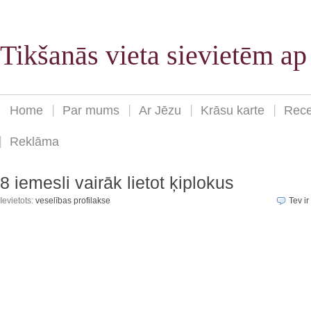
Tikšanās vieta sievietēm a
Home
Par mums
Ar Jēzu
Krāsu karte
Rece
Reklāma
8 iemesli vairāk lietot ķiplokus
Ievietots:
veselības profilakse
Tev ir