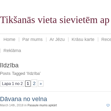
Tikšanās vieta sievietēm a
Home
Par mums
Ar Jēzu
Krāsu karte
Rece
Reklāma
līdzība
Posts Tagged ‘līdzība’
2
Lapa 1 no 2
1
»
Dāvana no velna
March 14th, 2018 in
Pasaule mums apkārt