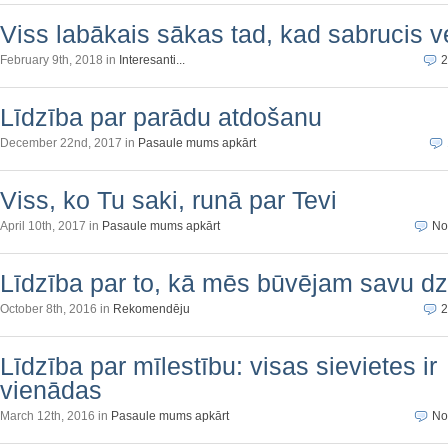
Viss labākais sākas tad, kad sabrucis v
February 9th, 2018 in
Interesanti...
2
Līdzība par parādu atdošanu
December 22nd, 2017 in
Pasaule mums apkārt
Viss, ko Tu saki, runā par Tevi
April 10th, 2017 in
Pasaule mums apkārt
No
Līdzība par to, kā mēs būvējam savu dz
October 8th, 2016 in
Rekomendēju
2
Līdzība par mīlestību: visas sievietes ir
vienādas
March 12th, 2016 in
Pasaule mums apkārt
No