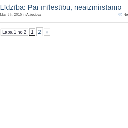
Līdzība: Par mīlestību, neaizmirstamo
May 9th, 2015 in
Attiecības
No
2
Lapa 1 no 2
1
»