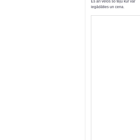
Es arī velos šo tēju kur var
iegādāties un cena.