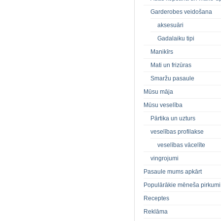
Garderobes veidošana
aksesuāri
Gadalaiku tipi
Manikīrs
Mati un frizūras
Smaržu pasaule
Mūsu māja
Mūsu veselība
Pārtika un uzturs
veselības profilakse
veselības vācelīte
vingrojumi
Pasaule mums apkārt
Populārākie mēneša pirkumi
Receptes
Reklāma