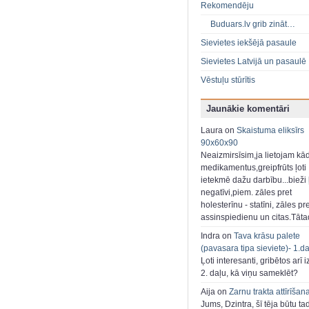
Rekomendēju
Buduars.lv grib zināt…
Sievietes iekšējā pasaule
Sievietes Latvijā un pasaulē
Vēstuļu stūrītis
Jaunākie komentāri
Laura on
Skaistuma eliksīrs
90x60x90
Neaizmirsīsim,ja lietojam kā
medikamentus,greipfrūts ļoti
ietekmē dažu darbību...bieži ļ
negatīvi,piem. zāles pret
holesterīnu - statīni, zāles pr
assinspiedienu un citas.Tāt
Indra on
Tava krāsu palete
(pavasara tipa sieviete)- 1.d
Ļoti interesanti, gribētos arī i
2. daļu, kā viņu sameklēt?
Aija on
Zarnu trakta attīrīšan
Jums, Dzintra, šī tēja būtu ta