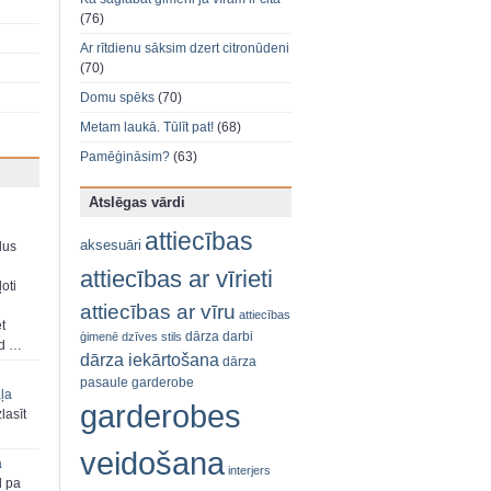
(76)
Ar rītdienu sāksim dzert citronūdeni
(70)
Domu spēks
(70)
Metam laukā. Tūlīt pat!
(68)
Pamēģināsim?
(63)
Atslēgas vārdi
attiecības
aksesuāri
dus
attiecības ar vīrieti
oti
attiecības ar vīru
attiecības
et
dārza darbi
ģimenē
dzīves stils
ad …
dārza iekārtošana
dārza
pasaule
garderobe
aļa
garderobes
zlasīt
veidošana
a
interjers
d pa