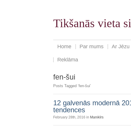
Tikšanās vieta 
Home
Par mums
Ar Jēzu
Reklāma
fen-šui
Posts Tagged ‘fen-šui’
12 galvenās modernā 20
tendences
February 28th, 2016 in
Manikīrs