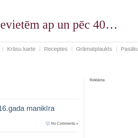
sievietēm ap un pēc 40…
Krāsu karte
Receptes
Grāmatplaukts
Pasāk
Reklāma
16.gada manikīra
No Comments »