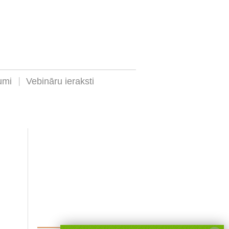
umi
Vebināru ieraksti