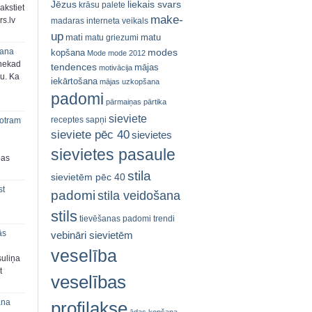
Jēzus
liekais svars
krāsu palete
akstiet
make-
s.lv
madaras interneta veikals
up
mati
matu
matu griezumi
modes
šana
kopšana
Mode
mode 2012
 nekad
tendences
mājas
motivācija
ju. Ka
iekārtošana
mājas uzkopšana
padomi
pārmaiņas
pārtika
sieviete
receptes
sapņi
 otram
sieviete pēc 40
sievietes
sievietes pasaule
bas
stila
sievietēm pēc 40
st
padomi
stila veidošana
stils
tievēšanas padomi
trendi
ās
vebināri sievietēm
veselība
suliņa
t
veselības
ana
profilakse