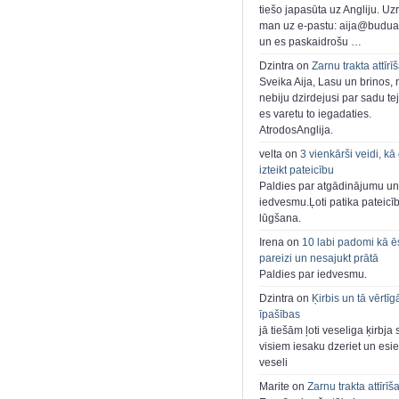
tiešo japasūta uz Angliju. Uzr
man uz e-pastu: aija@buduar
un es paskaidrošu …
Dzintra on
Zarnu trakta attīrī
Sveika Aija, Lasu un brinos,
nebiju dzirdejusi par sadu te
es varetu to iegadaties.
AtrodosAnglija.
velta on
3 vienkārši veidi, kā
izteikt pateicību
Paldies par atgādinājumu un
iedvesmu.Ļoti patika pateicī
lūgšana.
Irena on
10 labi padomi kā ē
pareizi un nesajukt prātā
Paldies par iedvesmu.
Dzintra on
Ķirbis un tā vērtīg
īpašības
jā tiešām ļoti veseliga ķirbja 
visiem iesaku dzeriet un esie
veseli
Marite on
Zarnu trakta attīrīš