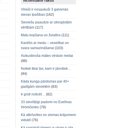
Iecienītākie raksti
Vīrieši ir nosaukuši 3 galvenās
sievas īpašības
(162)
Sieviešu paaudze ar izkropļotām
vērtībām
(117)
Matu kopšana un želatīns
(111)
Kanēlis ar medu – veselībai un
svara samazināšanai
(103)
Aizkustinoša mātes vēstule meitai
(98)
Notiek tikai tas, kam ir jānotiek…
(94)
Kāda kunga pārdomas par 40+
gadīgām sievietēm
(83)
Ir grūti noticēt…
(82)
33 sievišķīgi padomi no Evelīnas
Hromčenko
(78)
Kā atbrīvoties no ziemas krājumiem
viduklī
(76)
Kā saglabāt ģimeni ja vīram ir cita