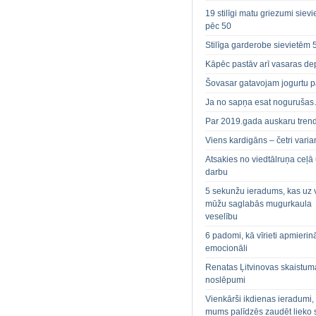
19 stilīgi matu griezumi siev
pēc 50
Stilīga garderobe sievietēm 
Kāpēc pastāv arī vasaras de
Šovasar gatavojam jogurtu p
Ja no sapņa esat noguruša
Par 2019.gada auskaru tren
Viens kardigāns – četri varian
Atsakies no viedtālruņa ceļā
darbu
5 sekunžu ieradums, kas uz 
mūžu saglabās mugurkaula
veselību
6 padomi, kā vīrieti apmierin
emocionāli
Renatas Ļitvinovas skaistum
noslēpumi
Vienkārši ikdienas ieradumi,
mums palīdzēs zaudēt lieko 