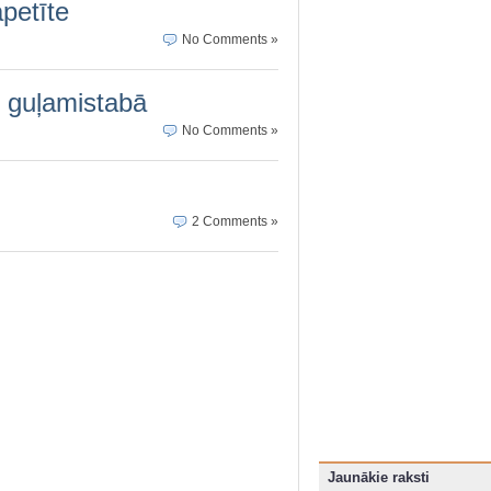
petīte
No Comments »
gs guļamistabā
No Comments »
2 Comments »
Jaunākie raksti