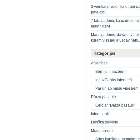
3 vienkārši veidi, kā otram izt
pateicību
7 labi padomi, kā uzdrošināt
mainīt dzīvi
Mans padoms: dāvana vīriet
kuram viss jau ir uzdāvināts
Kategorijas
Attiecības
Bērni un mazbērni
Iepazīšanās internetā
Par un ap mūsu vīriešiem
Dārza pasaule
Ceļo ar "Dārza pasauli"
Interesanti…
Lietišķā sieviete
Mode un stils
Ādas kopšana un make-u