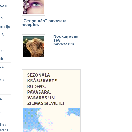
ietēm
50+
„Ceriņainās” pavasara
receptes
presija
aši
Noskaņosim
sevi
s…
pavasarim
diem
ti
 uz
visu
āt
a
 kas
svaru