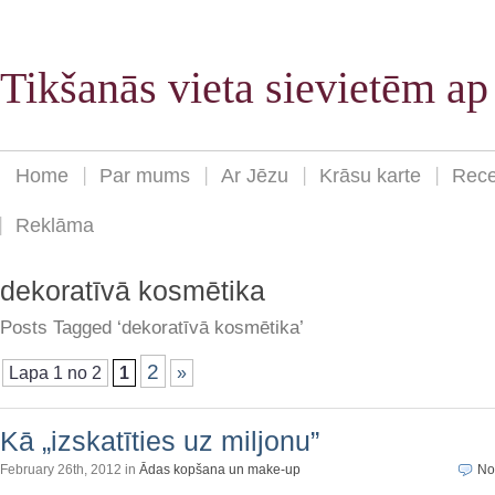
Tikšanās vieta sievietēm a
Home
Par mums
Ar Jēzu
Krāsu karte
Rece
Reklāma
dekoratīvā kosmētika
Posts Tagged ‘dekoratīvā kosmētika’
2
Lapa 1 no 2
1
»
Kā „izskatīties uz miljonu”
February 26th, 2012 in
Ādas kopšana un make-up
No