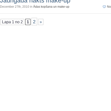
Jaungada nakts make-up
December 27th, 2010 in
Ādas kopšana un make-up
No
2
Lapa 1 no 2
1
»