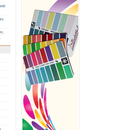
eikt
ies
im,
…
p