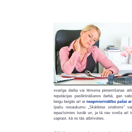
svarīga darba vai lēmuma pieņemšanas atli
reputācijas pasliktināšanos darbā, gan sa
beigu beigās arī ar
neapmierinātību pašai ar
īpašu nosaukumu
„Skārletas sindroms”
va
iepazīsimies tuvāk un, ja tā nav sveša arī 
saprast, kā no tās atbrīvoties.