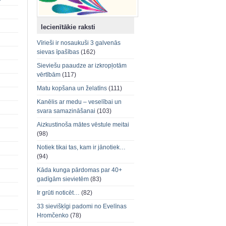
Iecienītākie raksti
Vīrieši ir nosaukuši 3 galvenās
sievas īpašības
(162)
Sieviešu paaudze ar izkropļotām
vērtībām
(117)
Matu kopšana un želatīns
(111)
Kanēlis ar medu – veselībai un
svara samazināšanai
(103)
Aizkustinoša mātes vēstule meitai
(98)
Notiek tikai tas, kam ir jānotiek…
(94)
Kāda kunga pārdomas par 40+
gadīgām sievietēm
(83)
Ir grūti noticēt…
(82)
33 sievišķīgi padomi no Evelīnas
Hromčenko
(78)