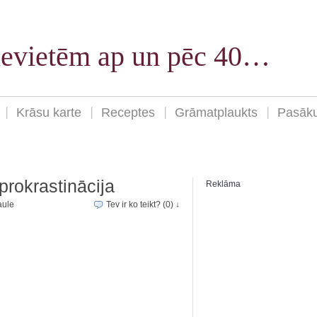
sievietēm ap un pēc 40…
Krāsu karte
Receptes
Grāmatplaukts
Pasāk
prokrastinācija
Reklāma
aule
Tev ir ko teikt? (0) ↓