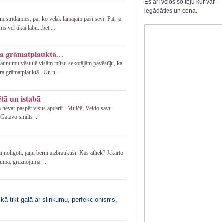
Es arī velos šo tēju kur var
iegādāties un cena.
strīdamies, par ko vēlāk lamājam paši sevi. Pat, ja
vēl tikai labu...bet ...
āra grāmatplauktā…
jaunumu vēstulē visām mūsu sekotājām pavēstīju, ka
ra grāmatplauktā . Un n ...
tā un istabā
a nevar paspēt visus apdarīt : Mulčē; Veido savu
Gatavo smilts ...
i nolīgoti, jāņu bērni aizbraukuši. Kas atliek? Jākārto
uma, greznojuma. ...
,
kā tikt galā ar slinkumu
,
perfekcionisms
,