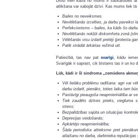
Droši vien katra no mums ir saskārusies ar l
atlikšana var sabojāt dzīvi. Kas mums liek tā 
Bailes no neveiksmes.
Nevēlēšanās izcelties, ja darbu paveiksi la
Perfekcionisms – bailes, ka kāds šo darbu 
Nevēlēšanās nokļūt diskomforta zonā (sli
Vēlēšanās visu izdarīt pretēji (protesta gar
Patīk strādāt ārkārtas režīmā utt.
Patiesībā, tas nav pat
svarīgi
, kādu iemes
Svarīgāk ir saprast, cik bīstams tas ir un ko d
Lūk, kādi ir šī sindroma „zemūdens akmeņ
Vēl lielāku problēmu radīšana: agri vai vē
darbu izdarīt, pienāks, toties laika tam b
Pastāvīgi pieaugoša neapmierinātība ar se
Tiek zaudēts dzīves prieks, viegluma s
stress;
Bezpalīdzības sajūta un situācijas kontro
Depresijas veidošanās;
Apkārtējo neapmierinātība;
Šāda periodiska attieksme pret pienākumi
atlaišanu no darba, darbinieka reputācijas