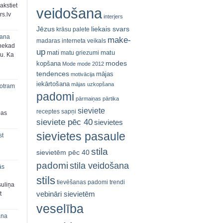
akstiet
veidošana
s.lv
interjers
Jēzus
liekais svars
krāsu palete
šana
make-
madaras interneta veikals
 nekad
up
mati
matu
matu griezumi
ju. Ka
modes
kopšana
Mode
mode 2012
tendences
mājas
motivācija
iekārtošana
mājas uzkopšana
 otram
padomi
pārmaiņas
pārtika
sieviete
receptes
sapņi
bas
sieviete pēc 40
sievietes
sievietes pasaule
st
stila
sievietēm pēc 40
padomi
stila veidošana
ās
stils
tievēšanas padomi
trendi
suliņa
vebināri sievietēm
t
veselība
ana