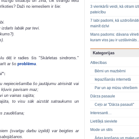
īdzīgu situāciju un zina, cik svarīgu lietu
rīkoties? Daži no iemesliem ir šie:
3 vienkārši veidi, kā otram izt
pateicību
7 labi padomi, kā uzdrošināt
bi.
mainīt dzīvi
izdarīs labāk par tevi.
nkums?).
Mans padoms: dāvana vīriet
s).
kuram viss jau ir uzdāvināts
Kategorijas
lu dēļ ir radies šis "Skārletas sindroms."
Attiecības
arīt ar šo
problēmu
.
Bērni un mazbērni
i”:
Iepazīšanās internetā
lu nepieciešamība šo jautājumu atrisināt vai
Par un ap mūsu vīriešiem
ūs kļuvis pavisam maz;
vi un vainas sajūta;
Dārza pasaule
ajūta, to visu sāk aizstāt satraukums un
Ceļo ar "Dārza pasauli"
Interesanti…
les zaudēšana;
Lietišķā sieviete
Mode un stils
em (svarīgu darbu izpildi) var beigties ar
 sabojāšanos.
Ādas kopšana un make-u