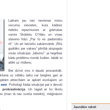
Laikam jau nav nevienas mūsu
vecuma sievietes, kura kādreiz
nebūtu iepazinusies ar grāmatas
varoni Skārletu O`Hāru un viņas
slaveno frāzi „Par to es padomāšu
rīt”. Un arī latviešu sakāmvārds „Rīts
gudrāks par vakaru” pilnībā atspoguļo
visas situācijas „labumu”: ja negribas
kādu problēmu risināt šodien, labāk to
atlikt uz rītdienu.
Bet dzīvē viss ir daudz prozaiskāk:
kšana uz vēlāku laiku var beigties gan ar
bojātām attiecībām ar apkārt esošajiem un
 sevi
. Psihologi šādai situācijai pat ir devuši
i
prokrastinācija
. Un tagad ar šo likstu
tev (man tā nav sveša noteikti), mēģināsim
Jaunākie raksti