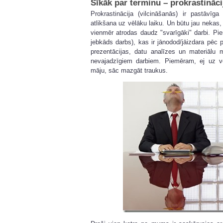
Sīkāk par terminu – prokrastināci
Prokrastinācija (vilcināšanās) ir pastāvīg
atlikšana uz vēlāku laiku. Un būtu jau nekas, 
vienmēr atrodas daudz "svarīgāki" darbi. Pi
jebkāds darbs), kas ir jānodod/jāizdara pēc p
prezentācijas, datu analīzes un materiālu 
nevajadzīgiem darbiem. Piemēram, ej uz ve
māju, sāc mazgāt traukus.