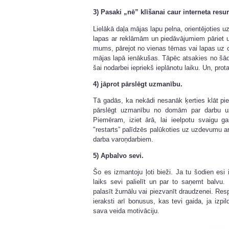
3) Pasaki „nē” klīšanai caur interneta res
Lielākā daļa mājas lapu pelna, orientējoties uz
lapas ar reklāmām un piedāvājumiem pāriet 
mums, pārejot no vienas tēmas vai lapas uz ot
mājas lapā ienākušas. Tāpēc atsakies no šāda
šai nodarbei iepriekš ieplānotu laiku. Un, pro
4) jāprot pārslēgt uzmanību.
Tā gadās, ka nekādi nesanāk ķerties klāt pie
pārslēgt uzmanību no domām par darbu u
Piemēram, iziet ārā, lai ieelpotu svaigu g
"restarts” palīdzēs palūkoties uz uzdevumu a
darba varoņdarbiem.
5) Apbalvo sevi.
Šo es izmantoju ļoti bieži. Ja tu šodien esi i
laiks sevi palielīt un par to saņemt balvu
palasīt žurnālu vai piezvanīt draudzenei. Res
ieraksti arī bonusus, kas tevi gaida, ja izpil
sava veida motivāciju.