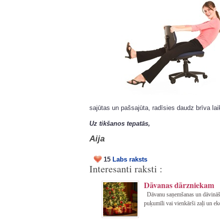
sajūtas un pašsajūta, radīsies daudz brīva lai
Uz tikšanos tepatās,
Aija
15
Labs raksts
Interesanti raksti :
Dāvanas dārzniekam
Dāvanu saņemšanas un dāvināšan
puķumīli vai vienkārši zaļi un ek