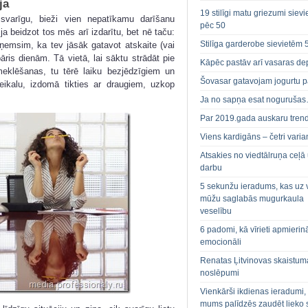
ja
19 stilīgi matu griezumi siev
a svarīgu, bieži vien nepatīkamu darīšanu
pēc 50
ja beidzot tos mēs arī izdarītu, bet nē taču:
Stilīga garderobe sievietēm 
eņemsim, ka tev jāsāk gatavot atskaite (vai
āris dienām. Tā vietā, lai sāktu strādāt pie
Kāpēc pastāv arī vasaras de
meklēšanas, tu tērē laiku bezjēdzīgiem un
Šovasar gatavojam jogurtu p
ikalu, izdomā tikties ar draugiem, uzkop
Ja no sapņa esat noguruša
Par 2019.gada auskaru tren
Viens kardigāns – četri varian
Atsakies no viedtālruņa ceļā
darbu
5 sekunžu ieradums, kas uz 
mūžu saglabās mugurkaula
veselību
6 padomi, kā vīrieti apmierin
emocionāli
Renatas Ļitvinovas skaistum
noslēpumi
Vienkārši ikdienas ieradumi,
mums palīdzēs zaudēt lieko 