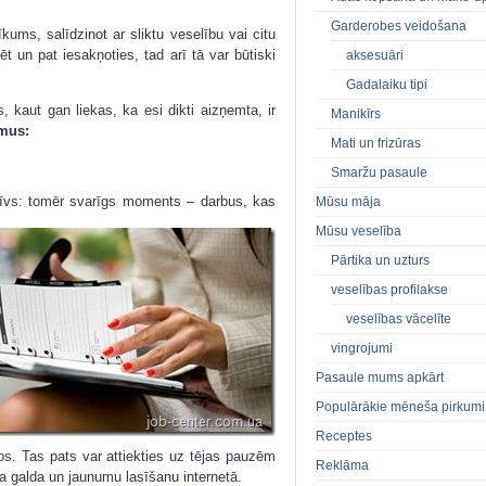
Garderobes veidošana
kums, salīdzinot ar sliktu veselību vai citu
ēt un pat iesakņoties, tad arī tā var būtiski
aksesuāri
Gadalaiku tipi
, kaut gan liekas, ka esi dikti aizņemta, ir
Manikīrs
umus:
Mati un frizūras
Smaržu pasaule
īvs: tomēr svarīgs moments – darbus, kas
Mūsu māja
Mūsu veselība
Pārtika un uzturs
veselības profilakse
veselības vācelīte
vingrojumi
Pasaule mums apkārt
Populārākie mēneša pirkumi
Receptes
kos. Tas pats var attiekties uz tējas pauzēm
Reklāma
ba galda un jaunumu lasīšanu internetā.