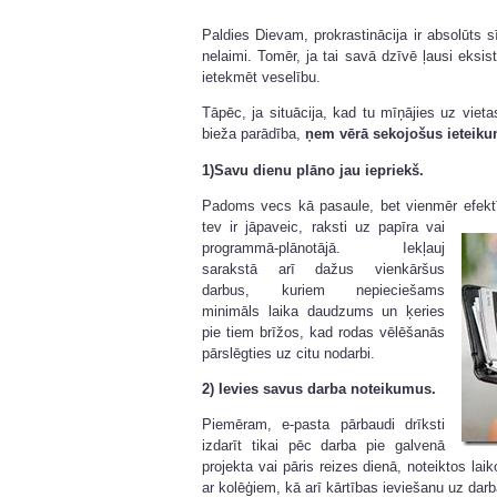
Paldies Dievam, prokrastinācija ir absolūts sī
nelaimi. Tomēr, ja tai savā dzīvē ļausi eksist
ietekmēt veselību.
Tāpēc, ja situācija, kad tu mīņājies uz vietas
bieža parādība,
ņem vērā sekojošus ieteik
1)Savu dienu plāno jau iepriekš.
Padoms vecs kā pasaule, bet vienmēr efekt
tev
ir jāpaveic, raksti uz papīra vai
programmā-plānotājā. Iekļauj
sarakstā arī dažus vienkāršus
darbus, kuriem nepieciešams
minimāls laika daudzums un ķeries
pie tiem brīžos, kad rodas vēlēšanās
pārslēgties uz citu nodarbi.
2) Ievies savus darba noteikumus.
Piemēram, e-pasta pārbaudi drīksti
izdarīt tikai pēc darba pie galvenā
projekta vai pāris reizes dienā, noteiktos lai
ar kolēģiem, kā arī kārtības ieviešanu uz dar