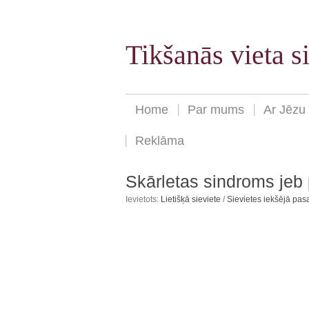
Tikšanās vieta 
Home
Par mums
Ar Jēzu
Reklāma
Skārletas sindroms jeb 
Ievietots:
Lietišķā sieviete
/
Sievietes iekšējā pas