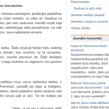
Rekomendēju
ursu biezokņiem.
Buduars.lv grib zināt…
 interneta-sērfotājiem, piedāvājot pārpildītas
Sievietes iekšējā pasaule
uz citām vietnēm, uz video utt. Daudzas no
Sievietes Latvijā un pasaulē
ru, pat vairs neatceras, kamdēļ vispār šajā
s nelietderīgas laika pavadīšanas vai velti
Vēstuļu stūrītis
tams, sava reglamenta ietvaros.
Jaunākie komentāri
Laura on
Skaistuma eliksīrs
 darba. Šādā situācijā tiešām būtu noderīgi
90x60x90
z tēmām, kas novērstu no tā uzmanību.
Neaizmirsīsim,ja lietojam kā
aisu, mazliet pasnaust utt. Šāds iekšējais
medikamentus,greipfrūts ļoti
r svaigu skatienu un sagatavos tevi jauniem
ietekmē dažu darbību...bieži ļ
negatīvi,piem. zāles pret
holesterīnu - statīni, zāles pr
assinspiedienu un citas.Tāt
zpildījusi visus savus ieplānotos darbus, ir
Indra on
Tava krāsu palete
. Piemēram, pasēdēt pie tējas ar kolēģiem,
(pavasara tipa sieviete)- 1.d
pektīvi, dienā padarāmo darbu saraksta vidū
Ļoti interesanti, gribētos arī i
dīsi norunu pati ar sevi. Tie tev kalpos par
2. daļu, kā viņu sameklēt?
Aija on
Zarnu trakta attīrīšan
Jums, Dzintra, šī tēja būtu ta
Tāpēc, ja arī tev ir raksturīgs atlikt