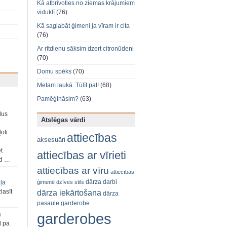
Kā atbrīvoties no ziemas krājumiem
viduklī
(76)
Kā saglabāt ģimeni ja vīram ir cita
(76)
Ar rītdienu sāksim dzert citronūdeni
(70)
Domu spēks
(70)
Metam laukā. Tūlīt pat!
(68)
Pamēģināsim?
(63)
dus
Atslēgas vārdi
oti
attiecības
aksesuāri
et
attiecības ar vīrieti
ad …
attiecības ar vīru
attiecības
dārza darbi
ģimenē
dzīves stils
aļa
dārza iekārtošana
zlasīt
dārza
pasaule
garderobe
garderobes
a
d pa