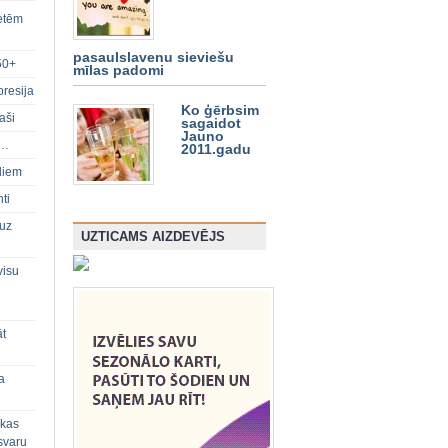
ietēm
pasaulslavenu sieviešu
50+
mīlas padomi
presija
Ko ģērbsim
aši
sagaidot
Jauno
s…
2011.gadu
diem
ti
 uz
UZTICAMS AIZDEVĒJS
visu
āt
a
 kas
svaru