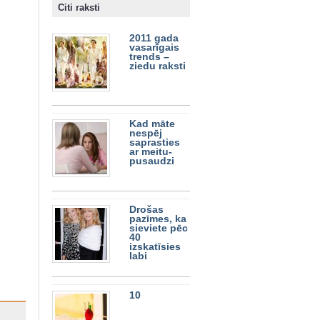
Citi raksti
2011 gada
vasarīgais
trends –
ziedu raksti
Kad māte
nespēj
saprasties
ar meitu-
pusaudzi
Drošas
pazīmes, ka
sieviete pēc
40
izskatīsies
labi
10