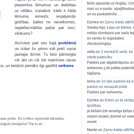
tiešo japasūta uz Angliju. Uzr
pieņemtos lēmumus un darbības
man uz e-pastu: aija@buduar
uz vēlāku, izanalizē, kāds ir šāda
un es paskaidrošu …
lēmuma iemesls: iespējamās
grūtības, bailes no neveiksmes,
Dzintra on
Zarnu trakta attīrī
nepārliecinātība pašai par sevi,
Sveika Aija, Lasu un brinos,
nebiju dzirdejusi par sadu te
slinkums?
es varetu to iegadaties.
Atzīsties pati sev šajā
problēmā
AtrodosAnglija.
un izdari šo pirmo soli pretī savai
velta on
3 vienkārši veidi, kā
jaunajai dzīvei. Tu būsi pārsteigta
izteikt pateicību
cik ātri un cik ļoti mainīsies tavas
Paldies par atgādinājumu un
ka, un beidzot pienāks ilgi gaidītā
veiksme
.
iedvesmu.Ļoti patika pateicī
lūgšana.
Irena on
10 labi padomi kā ē
pareizi un nesajukt prātā
Paldies par iedvesmu.
Dzintra on
Ķirbis un tā vērtīg
īpašības
jā tiešām ļoti veseliga ķirbja 
visiem iesaku dzeriet un esie
as prieks. Kā svētkos iepriecināt dārznieku,
veseli
oloģiski domājošos? Par to arī ...
Marite on
Zarnu trakta attīrīš