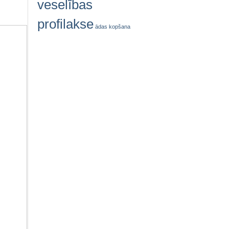
veselības
profilakse
ādas kopšana