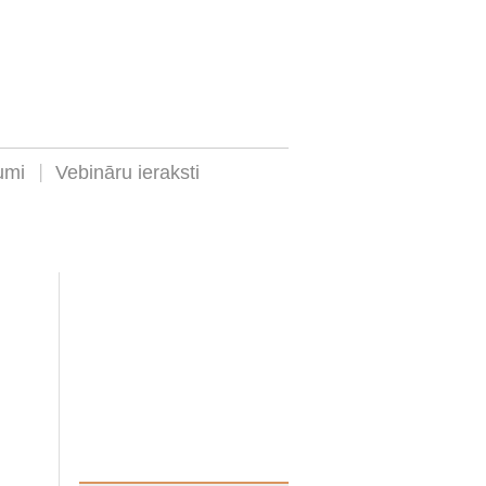
umi
Vebināru ieraksti