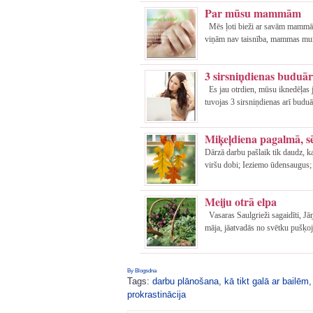
Par mūsu mammām
Mēs ļoti bieži ar savām mammām 
viņām nav taisnība, mammas mums 
3 sirsniņdienas budu
Es jau otrdien, mūsu iknedēļas 
tuvojas 3 sirsniņdienas arī buduā
Miķeļdiena pagalmā, sē
Dārzā darbu pašlaik tik daudz, k
viršu dobi; Ieziemo ūdensaugus; 
Meiju otrā elpa
Vasaras Saulgrieži sagaidīti, Jāņ
māja, jāatvadās no svētku pušķoj
By Blogsdna
Tags:
darbu plānošana
,
kā tikt galā ar bailēm
prokrastinācija