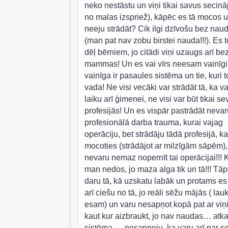
neko nestāstu un viņi tikai savus secin
no malas izspriež), kāpēc es tā mocos 
neeju strādāt? Cik ilgi dzīvošu bez nau
(man pat nav zobu birstei nauda!!!). Es 
dēļ bērniem, jo citādi viņi uzaugs arī be
mammas! Un es vai vīrs neesam vainīgi
vainīga ir pasaules sistēma un tie, kuri t
vada! Ne visi vecāki var strādāt tā, ka var
laiku arī ģimenei, ne visi var būt tikai se
profesijās! Un es vispār pastrādāt nevaru
profesionālā darba trauma, kurai vajag
operāciju, bet strādāju tādā profesijā, ka
mocoties (strādājot ar milzīgām sāpēm),
nevaru nemaz nopernīt tai operācijai!!! 
man nedos, jo maza alga tik un tā!!! Tā
daru tā, kā uzskatu labāk un protams es 
arī ciešu no tā, jo reāli sēžu mājās ( lau
esam) un varu nesapņot kopā pat ar vi
kaut kur aizbraukt, jo nav naudas… atka
sistēma…. nesapņoju, ka varu arī par se