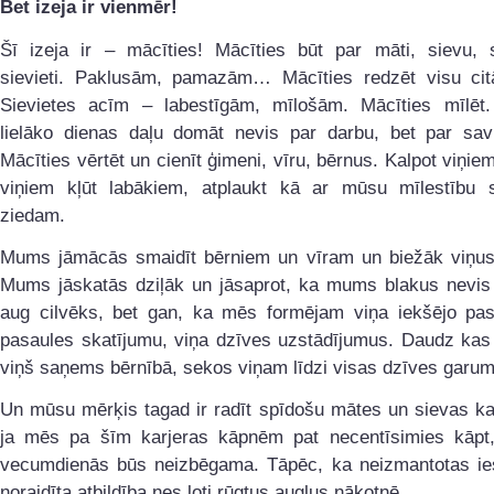
Bet izeja ir vienmēr!
Šī izeja ir – mācīties! Mācīties būt par māti, sievu, s
sievieti. Paklusām, pamazām… Mācīties redzēt visu ci
Sievietes acīm – labestīgām, mīlošām. Mācīties mīlēt.
lielāko dienas daļu domāt nevis par darbu, bet par sav
Mācīties vērtēt un cienīt ģimeni, vīru, bērnus. Kalpot viņiem
viņiem kļūt labākiem, atplaukt kā ar mūsu mīlestību s
ziedam.
Mums jāmācās smaidīt bērniem un vīram un biežāk viņus
Mums jāskatās dziļāk un jāsaprot, ka mums blakus nevis 
aug cilvēks, bet gan, ka mēs formējam viņa iekšējo pasa
pasaules skatījumu, viņa dzīves uzstādījumus. Daudz kas 
viņš saņems bērnībā, sekos viņam līdzi visas dzīves garum
Un mūsu mērķis tagad ir radīt spīdošu mātes un sievas ka
ja mēs pa šīm karjeras kāpnēm pat necentīsimies kāpt,
vecumdienās būs neizbēgama. Tāpēc, ka neizmantotas ie
noraidīta atbildība nes ļoti rūgtus augļus nākotnē.