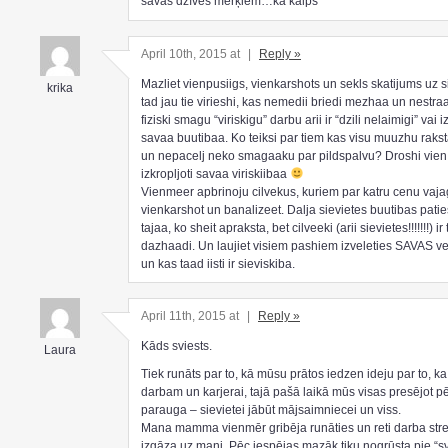
savas dzīves mērķiem…kā kalps
April 10th, 2015 at
|
Reply »
Mazliet vienpusiigs, vienkarshots un sekls skatijums uz si
krika
tad jau tie virieshi, kas nemedii briedi mezhaa un nestr
fiziski smagu “viriskigu” darbu arii ir “dzili nelaimigi” vai i
savaa buutibaa. Ko teiksi par tiem kas visu muuzhu raks
un nepacelj neko smagaaku par pildspalvu? Droshi vien
izkropljoti savaa viriskiibaa
Vienmeer apbrinoju cilvekus, kuriem par katru cenu vaja
vienkarshot un banalizeet. Dalja sievietes buutibas pati
tajaa, ko sheit apraksta, bet cilveeki (arii sievietes!!!!!!!) ir 
dazhaadi. Un laujiet visiem pashiem izveleties SAVAS ve
un kas taad iisti ir sieviskiba.
April 11th, 2015 at
|
Reply »
Kāds sviests.
Laura
Tiek runāts par to, kā mūsu prātos iedzen ideju par to, ka
darbam un karjerai, tajā pašā laikā mūs visas presējot p
parauga – sievietei jābūt mājsaimniecei un viss.
Mana mamma vienmēr gribēja runāties un reti darba str
izgāza uz mani. Pēc iespējas mazāk tiku nogrūsta pie “