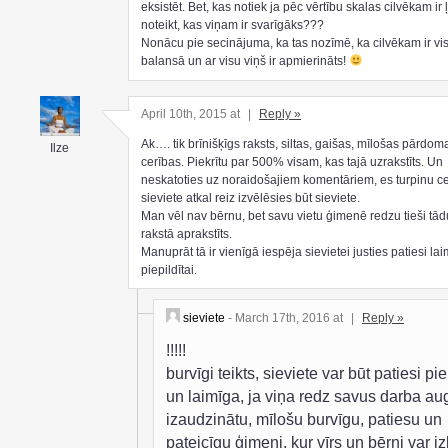
eksistēt. Bet, kas notiek ja pēc vērtību skalas cilvēkam ir ļ
noteikt, kas viņam ir svarīgāks???
Nonācu pie secinājuma, ka tas nozīmē, ka cilvēkam ir vi
balansā un ar visu viņš ir apmierināts!
April 10th, 2015 at
|
Reply »
Ak…. tik brīnišķīgs raksts, siltas, gaišas, mīlošas pārdom
Ilze
cerības. Piekrītu par 500% visam, kas tajā uzrakstīts. Un
neskatoties uz noraidošajiem komentāriem, es turpinu ce
sieviete atkal reiz izvēlēsies būt sieviete.
Man vēl nav bērnu, bet savu vietu ģimenē redzu tieši tād
rakstā aprakstīts.
Manuprāt tā ir vienīgā iespēja sievietei justies patiesi la
piepildītai.
sieviete
- March 17th, 2016 at
|
Reply »
!!!!!
burvīgi teikts, sieviete var būt patiesi pie
un laimīga, ja viņa redz savus darba au
izaudzinātu, mīlošu burvīgu, patiesu un
pateicīgu ģimeni, kur vīrs un bērni var izk