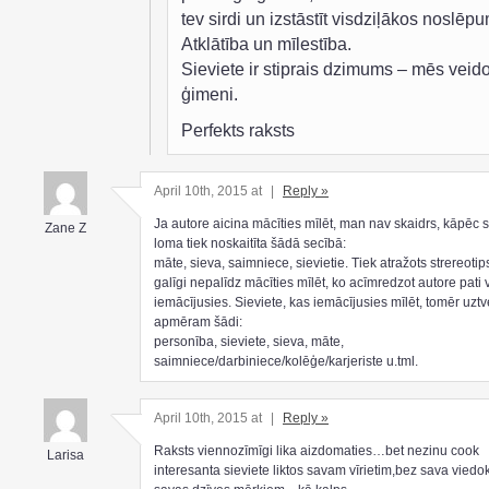
tev sirdi un izstāstīt visdziļākos noslēp
Atklātība un mīlestība.
Sieviete ir stiprais dzimums – mēs veid
ģimeni.
Perfekts raksts
April 10th, 2015 at
|
Reply »
Ja autore aicina mācīties mīlēt, man nav skaidrs, kāpēc s
Zane Z
loma tiek noskaitīta šādā secībā:
māte, sieva, saimniece, sievietie. Tiek atražots strereotip
galīgi nepalīdz mācīties mīlēt, ko acīmredzot autore pati 
iemācījusies. Sieviete, kas iemācījusies mīlēt, tomēr uztv
apmēram šādi:
personība, sieviete, sieva, māte,
saimniece/darbiniece/kolēģe/karjeriste u.tml.
April 10th, 2015 at
|
Reply »
Raksts viennozīmīgi lika aizdomaties…bet nezinu cook
Larisa
interesanta sieviete liktos savam vīrietim,bez sava viedo