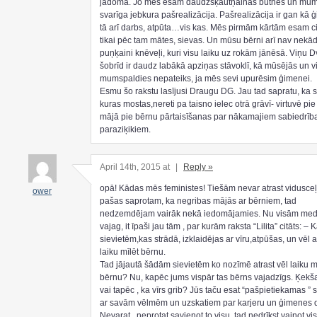
jādomā. Jo mēs esam daudzšķautņainas būtnes un mums
svarīga jebkura pašrealizācija. Pašrealizācija ir gan kā 
tā arī darbs, atpūta…vis kas. Mēs pirmām kārtām esam ci
tikai pēc tam mātes, sievas. Un mūsu bērni arī nav nekā
puņķaini knēveļi, kuri visu laiku uz rokām jānēsā. Viņu 
šobrīd ir daudz labākā apziņas stāvoklī, kā mūsējās un v
mumspaldies nepateiks, ja mēs sevi upurēsim ģimenei.
Esmu šo rakstu lasījusi Draugu DG. Jau tad sapratu, ka s
kuras mostas,nereti pa taisno ielec otrā grāvī- virtuvē pie
mājā pie bērnu pārtaisīšanas par nākamajiem sabiedrīb
paraziķikiem.
April 14th, 2015 at
|
Reply »
opā! Kādas mēs feministes! Tiešām nevar atrast vidusceļ
ower
pašas saprotam, ka negribas mājās ar bērniem, tad
nedzemdējam vairāk nekā iedomājamies. Nu visām med
vajag, it īpaši jau tām , par kurām raksta “Lilita” citāts: – 
sievietēm,kas strādā, izklaidējas ar vīru,atpūšas, un vēl 
laiku mīlēt bērnu.
Tad jājautā šādām sievietēm ko nozīmē atrast vēl laiku m
bērnu? Nu, kapēc jums vispār tas bērns vajadzīgs. Ķekša
vai tapēc , ka vīrs grib? Jūs taču esat “pašpietiekamas ” 
ar savām vēlmēm un uzskatiem par karjeru un ģimenes d
Nevarat , neprotat savienot to visu, tad nedrīkst vainot vis