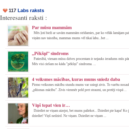
117
Labs raksts
Interesanti raksti :
Par mūsu mammām
Mēs ļoti bieži ar savām mammām strīdamies, par ko vēlāk lamājam paši 
viņām nav taisnība, mammas mums vēl tikai labu...bet ...
„Pēkšņi” sindroms
Patiesībā, vienam mūsu dzīves procentam ir nejauks ieradums mūs pārs
Mēs visi ciešam no kāda "pēkšņi" sindroma. ...
4 veiksmes mācības, kuras mums sniedz daba
Pirmo veiksmes mācību stundu mums var sniegt zivis. To varētu nosau
„plūsmas mācību”. Zivis vienmēr peld pret straumi, un pretēji vispā ...
Viņš tepat vien ir…
Dziediet ne viņam aizejot, bet mums paliekot... Dziediet pie kapa! Ko j
dziediet! Viņš nedzird. Ne viņam. Dziediet ne viņam ...