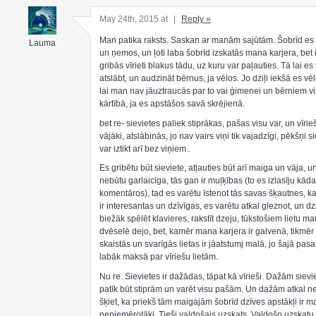
May 24th, 2015 at
|
Reply »
Man patika raksts. Saskan ar manām sajūtām. Šobrīd es
Lauma
un ņemos, un ļoti laba šobrīd izskatās mana karjera, bet
gribās vīrieti blakus tādu, uz kuru var paļauties. Tā lai es
atslābt, un audzināt bērnus, ja vēlos. Jo dziļi iekšā es vē
lai man nav jāuztraucās par to vai ģimenei un bērniem v
kārtībā, ja es apstāšos savā skrējienā.
bet re- sievietes paliek stiprākas, pašas visu var, un vīrie
vājāki, atslābinās, jo nav vairs viņi tik vajadzīgi, pēkšņi s
var iztikt arī bez viņiem..
Es gribētu būt sieviete, atļauties būt arī maiga un vāja, 
nebūtu garlaicīga, tās gan ir muļķības (to es izlasīju kāda
komentāros), tad es varētu īstenot tās savas šķautnes, ka
ir interesantas un dzīvīgas, es varētu atkal gleznot, un dz
biežāk spēlēt klavieres, rakstīt dzeju, tūkstošiem lietu m
dvēselē dejo, bet, kamēr mana karjera ir galvenā, tikmēr 
skaistās un svarīgās lietas ir jāatstumj malā, jo šajā pas
labāk maksā par vīriešu lietām.
Nu re. Sievietes ir dažādas, tāpat kā vīrieši. Dažām siev
patīk būt stiprām un varēt visu pašām. Un dažām atkal n
šķiet, ka priekš tām maigajām šobrīd dzīves apstākļi ir ma
nepiemērotāki. Tieši valdošais uzskats. Valdošo uzskatu