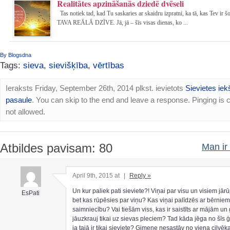
Realitātes apzināšanās dziedē dvēseli
Tas notiek tad, kad Tu saskaries ar skaidru izpratni, ka tā, kas Tev ir 
TAVA REĀLĀ DZĪVE. Jā, jā – šīs visas dienas, ko ...
By Blogsdna
Tags:
sieva
,
sievišķība
,
vērtības
Ieraksts Friday, September 26th, 2014 plkst. ievietots
Sievietes iek
pasaule
. You can skip to the end and leave a response. Pinging is c
not allowed.
Atbildes pavisam: 80
Man ir 
April 9th, 2015 at
|
Reply »
Un kur paliek pati sieviete?! Viņai par visu un visiem jār
EsPati
bet kas rūpēsies par viņu? Kas viņai palīdzēs ar bērnie
saimniecību? Vai tiešām viss, kas ir saistīts ar mājām un
jāuzkrauj tikai uz sievas pleciem? Tad kāda jēga no šīs 
ja tajā ir tikai sieviete? Ģimene nesastāv no viena cilvēka