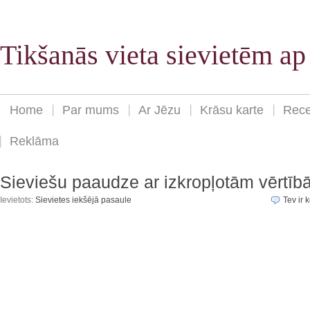
Tikšanās vieta sievietēm a
Home
Par mums
Ar Jēzu
Krāsu karte
Rece
Reklāma
Sieviešu paaudze ar izkropļotām vērtī
Ievietots:
Sievietes iekšējā pasaule
Tev ir k