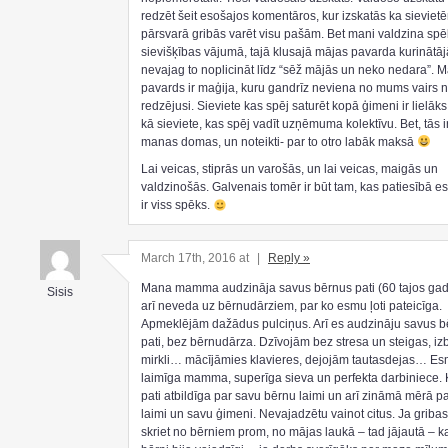
redzēt šeit esošajos komentāros, kur izskatās ka sieviet
pārsvarā gribās varēt visu pašām. Bet mani valdzina spēk
sievišķības vājumā, tajā klusajā mājas pavarda kurinātājā
nevajag to noplicināt līdz “sēž mājās un neko nedara”. 
pavards ir maģija, kuru gandrīz neviena no mums vairs 
redzējusi. Sieviete kas spēj saturēt kopā ģimeni ir lielāk
kā sieviete, kas spēj vadīt uzņēmuma kolektīvu. Bet, tās ir
manas domas, un noteikti- par to otro labāk maksā
Lai veicas, stiprās un varošās, un lai veicas, maigās un
valdzinošās. Galvenais tomēr ir būt tam, kas patiesībā esi-
ir viss spēks.
March 17th, 2016 at
|
Reply »
Mana mamma audzināja savus bērnus pati (60 tajos gad
Sisis
arī neveda uz bērnudārziem, par ko esmu ļoti pateicīga.
Apmeklējām dažādus pulciņus. Arī es audzināju savus 
pati, bez bērnudārza. Dzīvojām bez stresa un steigas, iz
mirkli… mācījāmies klavieres, dejojām tautasdejas… E
laimīga mamma, superīga sieva un perfekta darbiniece. K
pati atbildīga par savu bērnu laimi un arī zināmā mērā pa
laimi un savu ģimeni. Nevajadzētu vainot citus. Ja griba
skriet no bērniem prom, no mājas laukā – tad jājautā – 