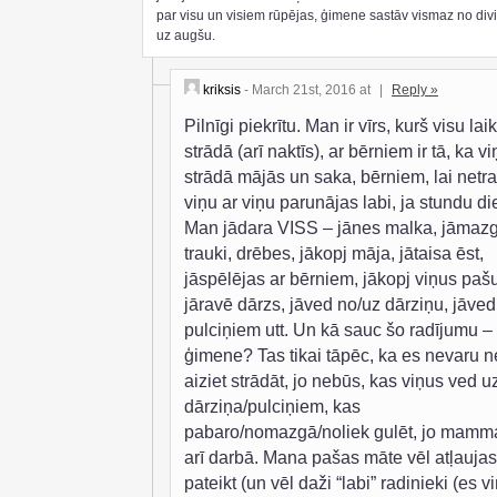
par visu un visiem rūpējas, ģimene sastāv vismaz no di
uz augšu.
kriksis
- March 21st, 2016 at
|
Reply »
Pilnīgi piekrītu. Man ir vīrs, kurš visu lai
strādā (arī naktīs), ar bērniem ir tā, ka vi
strādā mājās un saka, bērniem, lai net
viņu ar viņu parunājas labi, ja stundu d
Man jādara VISS – jānes malka, jāmaz
trauki, drēbes, jākopj māja, jātaisa ēst,
jāspēlējas ar bērniem, jākopj viņus paš
jāravē dārzs, jāved no/uz dārziņu, jāved
pulciņiem utt. Un kā sauc šo radījumu –
ģimene? Tas tikai tāpēc, ka es nevaru 
aiziet strādāt, jo nebūs, kas viņus ved u
dārziņa/pulciņiem, kas
pabaro/nomazgā/noliek gulēt, jo mamm
arī darbā. Mana pašas māte vēl atļaujas
pateikt (un vēl daži “labi” radinieki (es 