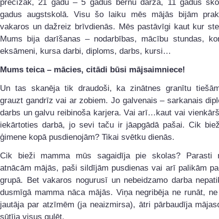
precīzāk, 21 gadu – 5 gadus bērnu dārzā, 11 gadus sko
gadus augstskolā. Visu šo laiku mēs mājās bijām prakti
vakaros un dažreiz brīvdienās. Mēs pastāvīgi kaut kur st
Mums bija darīšanas – nodarbības, mācību stundas, kont
eksāmeni, kursa darbi, diploms, darbs, kursi…
Mums teica – mācies, citādi būsi mājsaimniece!
Un tas skanēja tik draudoši, ka zinātnes granītu tiešām
grauzt gandrīz vai ar zobiem. Jo galvenais – sarkanais dip
darbs un galvu reibinoša karjera. Vai arī…kaut vai vienkārš
iekārtoties darbā, jo sevi taču ir jāapgādā pašai. Cik bi
ģimene kopā pusdienojām? Tikai svētku dienās.
Cik bieži mamma mūs sagaidīja pie skolas? Parasti
atnācām mājās, paši sildījām pusdienas vai arī palikām pa
grupā. Bet vakaros nogurusī un nebeidzamo darba nepati
dusmīgā mamma nāca mājās. Viņa negribēja ne runāt, ne 
jautāja par atzīmēm (ja neaizmirsa), ātri pārbaudīja māja
sūtīja visus gulēt.