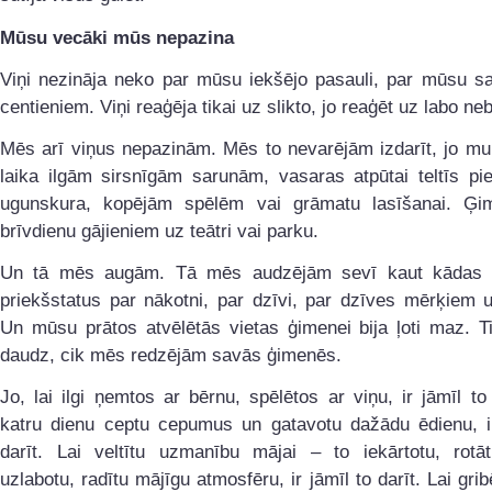
Mūsu vecāki mūs nepazina
Viņi nezināja neko par mūsu iekšējo pasauli, par mūsu s
centieniem. Viņi reaģēja tikai uz slikto, jo reaģēt uz labo nebi
Mēs arī viņus nepazinām. Mēs to nevarējām izdarīt, jo mu
laika ilgām sirsnīgām sarunām, vasaras atpūtai teltīs pi
ugunskura, kopējām spēlēm vai grāmatu lasīšanai. Ģi
brīvdienu gājieniem uz teātri vai parku.
Un tā mēs augām. Tā mēs audzējām sevī kaut kādas 
priekšstatus par nākotni, par dzīvi, par dzīves mērķiem 
Un mūsu prātos atvēlētās vietas ģimenei bija ļoti maz. Ti
daudz, cik mēs redzējām savās ģimenēs.
Jo, lai ilgi ņemtos ar bērnu, spēlētos ar viņu, ir jāmīl to 
katru dienu ceptu cepumus un gatavotu dažādu ēdienu, ir
darīt. Lai veltītu uzmanību mājai – to iekārtotu, rotāt
uzlabotu, radītu mājīgu atmosfēru, ir jāmīl to darīt. Lai grib