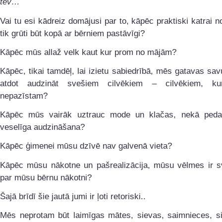
tev…
Vai tu esi kādreiz domājusi par to, kāpēc praktiski katrai 
tik grūti būt kopā ar bērniem pastāvīgi?
Kāpēc mūs allaž velk kaut kur prom no mājām?
Kāpēc, tikai tamdēļ, lai izietu sabiedrībā, mēs gatavas sa
atdot audzināt svešiem cilvēkiem – cilvēkiem, k
nepazīstam?
Kāpēc mūs vairāk uztrauc mode un klačas, nekā peda
veselīga audzināšana?
Kāpēc ģimenei mūsu dzīvē nav galvenā vieta?
Kāpēc mūsu nākotne un pašrealizācija, mūsu vēlmes ir s
par mūsu bērnu nākotni?
Šajā brīdī šie jautā jumi ir ļoti retoriski..
Mēs neprotam būt laimīgas mātes, sievas, saimnieces, s