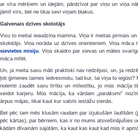
ar vīra mērķiem un idejām, pārdzīvot par viņu un viņa nā
jāmīl vīrs, bet ne tikai sevi viņam blakus.
Galvenais dzīves skolotājs
Visu to meitai ieaudzina mamma. Viņa ir meitas pirmais un
skolotājs. Viņa norāda uz dzīves orientieriem. Viņa māca 
sievietes misiju
. Viņa skaidro par sievas un mātes svarī
māca mīlēt.
Un, ja meita savu māti praktiski nav redzējusi, un, ja redzē
ļoti ģimenes laimes iedvesmotu, tad kur, lai viņa to iegūst?
nolemti zaudēt savu tīrību un mīlestību, jo mūs mācīja ti
veidot karjeru. Mūs mācīja, ka vārdam „panākumi” nozīme
ārpus mājas, tikai kaut kur valsts iestāžu sienās.
Bet pēc tam mēs klusām raudam par izjukušām laulībām (
pēc kārtas), par bērniem, kas ir no mums atsvešinājušies u
kādām dīvainām sajūtām, ka kaut kas kaut kad mūs ir apmān