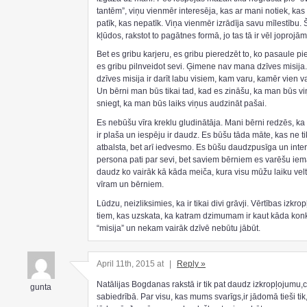
tantēm”, viņu vienmēr interesēja, kas ar mani notiek, ka
patīk, kas nepatīk. Viņa vienmēr izrādīja savu mīlestību. 
kļūdos, rakstot to pagātnes formā, jo tas tā ir vēl joprojām
Bet es gribu karjeru, es gribu pieredzēt to, ko pasaule p
es gribu pilnveidot sevi. Ģimene nav mana dzīves misij
dzīves misija ir darīt labu visiem, kam varu, kamēr vien v
Un bērni man būs tikai tad, kad es zināšu, ka man būs v
sniegt, ka man būs laiks viņus audzināt pašai.
Es nebūšu vīra kreklu gludinātāja. Mani bērni redzēs, k
ir plaša un iespēju ir daudz. Es būšu tāda māte, kas ne ti
atbalsta, bet arī iedvesmo. Es būšu daudzpusīga un inte
persona pati par sevi, bet saviem bērniem es varēšu iemā
daudz ko vairāk kā kāda meiča, kura visu mūžu laiku veltīj
vīram un bērniem.
Lūdzu, neizliksimies, ka ir tikai divi grāvji. Vērtības izkrop
tiem, kas uzskata, ka katram dzimumam ir kaut kāda kon
“misija” un nekam vairāk dzīvē nebūtu jābūt.
April 11th, 2015 at
|
Reply »
Natālijas Bogdanas rakstā ir tik pat daudz izkropļojumu,c
gunta
sabiedrībā. Par visu, kas mums svarīgs,ir jādomā tieši tik,