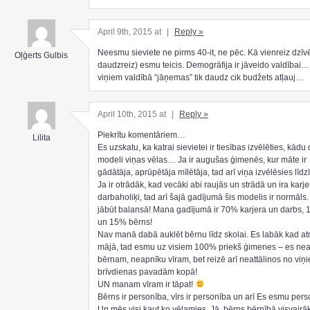
April 9th, 2015 at
|
Reply »
Neesmu sieviete ne pirms 40-it, ne pēc. Kā vienreiz dzī
Oļģerts Gulbis
daudzreiz) esmu teicis. Demogrāfija ir jāveido valdībai… 
viņiem valdībā “jāņemas” tik daudz cik budžets atļauj…
April 10th, 2015 at
|
Reply »
Piekrītu komentāriem…
Lilita
Es uzskatu, ka katrai sievietei ir tiesības izvēlēties, kādu
modeli viņas vēlas… Ja ir augušas ģimenēs, kur māte ir
gādātāja, aprūpētāja mīlētāja, tad arī viņa izvēlēsies līdz
Ja ir otrādāk, kad vecāki abi raujās un strādā un ira karjer
darbaholiķi, tad arī šajā gadījumā šis modelis ir normāls
jābūt balansā! Mana gadījumā ir 70% karjera un darbs, 
un 15% bērns!
Nav manā dabā auklēt bērnu līdz skolai. Es labāk kad a
mājā, tad esmu uz visiem 100% priekš ģimenes – es ne
bērnam, neapnīku vīram, bet reizē arī neattālinos no viņ
brīvdienas pavadām kopā!
UN manam vīram ir tāpat!
Bērns ir personība, vīrs ir personība un arī Es esmu pers
Un mēs visi kaut ko vēlamies. Jā, bērns bērnībā visvairā