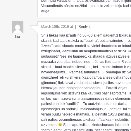
bērni bija vajadzīgi… ja darbs svarīgāks par mazo mīļ
Vecumdienās būs ko nožēlot – palaisto zelta mirkļu kad 
auga…
March 18th, 2016 at
|
Reply »
Shis liekas kaa izrauts no 50 -60 ajiem gadiem.:( Izklaus
Ina
skaisti, kad taa uzraksta uz “papiira”, bet, atvainojos – re
“izvest” cauri shaadu modeli sievietei druadeetu ar totaa
izdegshanu, vientuliibu un neapmierinaatiibu ar dziivi. 
jautaasiet? Nee, ne taapeec, ka shaadai dziives izveelei
mazaaka veertiiba, nebuut nee… Jo tas tieshaam IR veert
skaisti – buut maatei, sievai, utt., bet – mums katram ir v
noveerteejums… Pat maajsaimniecei.:) Reaalajaa dziiv
diemzheel reti kursh viirs (kaa otra “balanseejoshaa” pu
gjimenee) liek savai ziedojoshai sievai justies noveerte
Nemaz jau nerunaajot par sabiedriibu… Parasti vinjas
ieguldiijums tiek uztevrts kaa kaut kas pashsaprotams. Tu
un tas nav mazsvariigi, maajsaimnieces darbs ekonomis
patiesiibaa tiek “sodiits”… Tu audzini naakamos darba
njeemeejus un nodoklju maksaataajus, ruupeejies, lai t
viiram buutu nepiecieshamais, lai pelniitu SAVU pensiju, 
pati paliec vecumdienaas tukshaa…Taa kaa – nolaidiisi
uz zemes.
Sheit aprakstiitaa ziedoshanaas lai paliek
“barbinjaam”. Varbuut esmu akla, bet neesmu speejiiga s