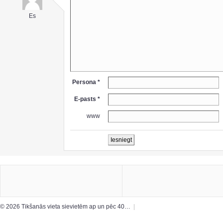
Es
Persona *
E-pasts *
www
© 2026 Tikšanās vieta sievietēm ap un pēc 40…
|