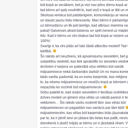
būt kopā ar vecākiem, bet ja viņi nav pilnu dienu kopā ar
tad bērns arī spēj novērtēt to, kad viņš ir kopā ar tēti u
Skoliņas iemāca būt patstāvīgiem, komunikāciju ar vie
un daudz jaunu lietu interesantu. Man bērns ir pārlaimīgs
uz bērnudārzu un tik pat laimīgs, kad atbrauc mamma vai 
pakaļ! Galvenais atrast balansu un spēt nenest uz mājā
līdz. Kad ir bērns un vīrs blakus tad būt kopā ar viņiem u
100%!
Svarīgi ir, ka vīrs jūtās arī labi šādā attiecību modelī! Tad
kārtībā.
Šo rakstu arī neuztveru, kā apvainojumu sievietēm, bet 
subjektīvu viedokli, kas tiek aprakstīts no sievietes viedok
drošvien ir karjera un patiesībā viņa vēlētos būt vairāk
mājsaimniece nekā darbarūķis darbā! Un no mana kome
kāds varētu padomāt, ka es esmu karjeriste, kas mēģina 
to, ka nēsmu mājsaimniece un nesēžu kopā ar bērniem 
nepazīstu ko nozīmē būt mājsaimniecei.
Gribu pateikt to, kad visām sievietēm ir tiesības izvēlētie
dzīves modeli un ģimeni viņa vēlās un rakstā pareizi ir te
vektoriem… Šis raksts varēu noderēt tām ,kas vēlas būt
mājsaimnieces un pagaidām nav sanācis par tām kļūt!
mājsaimniecēm, kas vēlas būt karjeristes būtu jāuzraksta
par to, ka ir jāmīl sevi un jādara tās lietas kas patīk, nevis
diendienā ir jāsēž mājās ar bērnu un ir jāizdabā vīram. V