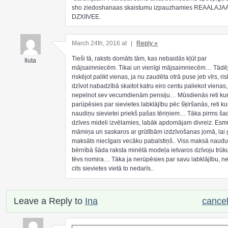
sho ziedoshanaas skaistumu izpauzhamies REAALAJA
DZXIIVEE.
March 24th, 2016 at
|
Reply »
Tieši tā, raksts domāts tām, kas nebaidās kļūt par
Iluta
mājsaimniecēm. Tikai un vienīgi mājsaimniecēm… Tādē
riskējot palikt vienas, ja nu zaudēta otrā puse jeb vīrs, ris
dzīvot nabadzībā skaitot katru eiro centu paliekot vienas, 
nepelnot sev vecumdienām pensiju… Mūsdienās reti kurš 
parūpēsies par sievietes labklājību pēc šķiršanās, reti k
naudiņu sievietei priekš pašas tēriņiem… Tāka pirms ša
dzīves mideli izvēlamies, labāk apdomājam divreiz. Esm
māmiņa un saskaros ar grūtībām izdzīvošanas jomā, lai 
maksāts niecīgais vecāku pabalstiņš.. Viss maksā naudu
bērnībā šāda raksta minētā modeļa ietvaros dzīvoju trūk
tēvs nomira… Tāka ja nerūpēsies par savu labklājību, n
cits sievietes vietā to nedarīs..
Leave a Reply to
Ina
cancel