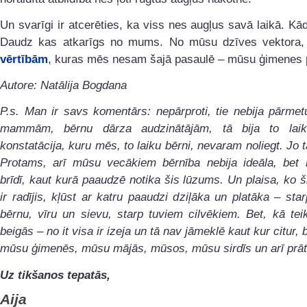
Un svarīgi ir atcerēties, ka viss nes augļus savā laikā. Kād
Daudz kas atkarīgs no mums. No mūsu dzīves vektora
vērtībām
, kuras mēs nesam šajā pasaulē – mūsu ģimenes 
Autore: Natālija Bogdana
P.s. Man ir savs komentārs: nepārproti, tie nebija pārme
mammām, bērnu dārza audzinātājām, tā bija to laik
konstatācija, kuru mēs, to laiku bērni, nevaram noliegt. Jo tā
Protams, arī mūsu vecākiem bērnība nebija ideāla, bet 
brīdī, kaut kurā paaudzē notika šis lūzums. Un plaisa, ko 
ir radījis, kļūst ar katru paaudzi dziļāka un platāka – sta
bērnu, vīru un sievu, starp tuviem cilvēkiem. Bet, kā tei
beigās – no it visa ir izeja un tā nav jāmeklē kaut kur citur, 
mūsu ģimenēs, mūsu mājās, mūsos, mūsu sirdīs un arī prāt
Uz tikšanos tepatās,
Aija