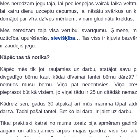
Mēs neredzam jēgu tajā, lai pēc iespējas vairāk laika veltīt
lai katru dienu uzceptu cepumus, lai nēsātu svārkus un kle
domājot par vīra dzīves mērķiem, viņam gludinātu kreklus.
Mēs neredzam tajā visā vērtību, svarīgumu. Ģimene, m
uzticība, upurēšanās,
sievišķība
… Tas viss ir kļuvis bezvēr
ir zaudējis jēgu.
Kāpēc tas tā notika?
Kāpēc mēs tik ļoti raujamies uz darbu, atstājot savu p
divgadīgo bērnu kaut kādai dīvainai tantei bērnu dārzā? 
nemīlēs mūsu bērnu. Viņa pat necentīsies. Viņa pre
pieprasot būt kā visiem, jo viņai tādu ir 25 un citādāk nema
Kādreiz sen, gadus 30 atpakaļ arī mūs mamma tāpat atd
dārzā. Tādai pašai tantei. Bet ko lai dara. Ir jāiet uz darbu.
Tikai praktiski katrai no mums toreiz bija apmēram gadiņ
augām un attīstījāmies ārpus mājas gandrīz visu šo laik