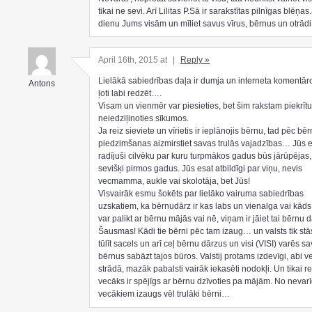
tikai ne sevi. Arī Lilitas P.Sā ir sarakstītas pilnīgas blēņa
dienu Jums visām un mīliet savus vīrus, bērnus un otrādi
April 16th, 2015 at
|
Reply »
Lielākā sabiedrības daļa ir dumja un interneta komentāro
Antons
ļoti labi redzēt….
Visam un vienmēr var piesieties, bet šim rakstam piekrītu
neiedziļinoties sīkumos.
Ja reiz sieviete un vīrietis ir ieplānojis bērnu, tad pēc bē
piedzimšanas aizmirstiet savas trulās vajadzības… Jūs 
radījuši cilvēku par kuru turpmākos gadus būs jārūpējas,
sevišķi pirmos gadus. Jūs esat atbildīgi par viņu, nevis
vecmamma, aukle vai skolotāja, bet Jūs!
Visvairāk esmu šokēts par lielāko vairuma sabiedrības
uzskatiem, ka bērnudārz ir kas labs un vienalga vai kād
var palikt ar bērnu mājās vai nē, viņam ir jāiet tai bērnu 
Šausmas! Kādi tie bērni pēc tam izaug… un valsts tik stā
tūlīt sacels un arī ceļ bērnu dārzus un visi (VISI) varēs s
bērnus sabāzt tajos būros. Valstij protams izdevīgi, abi v
strādā, mazāk pabalsti vairāk iekasēti nodokļi. Un tikai re
vecāks ir spējīgs ar bērnu dzīvoties pa mājām. No nevar
vecākiem izaugs vēl trulāki bērni…