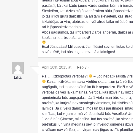
nebūs interesanti abūt kopā ar vīru, kurai nav īsti ko jaun
pastāstīt, kā tikai kādu jaunu vārdu šodien bērns ir iemācī
Sievietēm, kas dzīvo mājās ar bērniem būtu jāpasniedz 
jo tas ir ļoti grūts darbs!!!!! Kā arī tām sievietēm, kas strād
izklaidējas ar vīru, atpūšas, un vēl atrod laiku mīlēt bēŗn
arī ir jāpasniedz medaļas!
Abos gadījumos, tas ir “darbs”! Darbs ar bērnu, darbs ar 
kopšanu , darbs pašai ar sevi!
Esat Jūs pašas! Mīliet sevi. Ja mīlēsiet sevi un lietas ko d
savā dzīvē, tad būsiet gala rezultāta laimīgas!
April 10th, 2015 at
|
Reply »
P.s. …..izkropļotas vērtības?!
– Ļoti nepatīk raksta virs
Lilita
Katram cilvēkam ir sava vērtību skala …un ja 1 vērtība
augšgalā, tad tas nenozīmē ka tā ir nepareiza. Bieži cil
vērtības dzīves laikā mainās. Vērtība, kas dzīvē nav līdz
apmierīnata būs augšgala… Ja 1.vieta man būs karjera, 
nozīmē, ka karjerā nav sasniegts virsotnes, lai cilvēks bū
laimīgs. Ja cilvēks daudz slimos un būs pārslimojis sma
slimības, tad viņam pirmā vērtību skalā būs Veselība! Un
1.vietā būs Ģimene, mīlestība, tad tas nozīmē, ka sievietei
pietrūkusi un viņa mēģinās sevi pilnveidot ģimenes dzīvē
cilvēkam nav vērtību, tad viņam nav jēgas uz šīs planēta