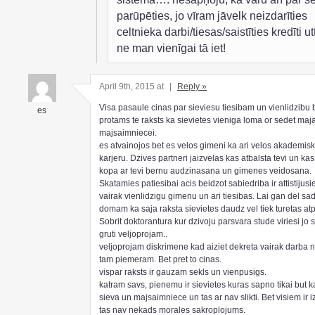
parūpēties, jo vīram jāvelk neizdarīties
celtnieka darbi/tiesas/saistīties kredīti ut
ne man vienīgai tā iet!
April 9th, 2015 at
|
Reply »
Visa pasaule cinas par sieviesu tiesibam un vienlidzibu 
es
protams te raksts ka sievietes vieniga loma or sedet maj
majsaimniecei.
es atvainojos bet es velos gimeni ka ari velos akademis
karjeru. Dzives partneri jaizvelas kas atbalsta tevi un kas
kopa ar tevi bernu audzinasana un gimenes veidosana.
Skatamies patiesibai acis beidzot sabiedriba ir attistijusie
vairak vienlidzigu gimenu un ari tiesibas. Lai gan del s
domam ka saja raksta sievietes daudz vel tiek turetas at
Sobrit doktorantura kur dzivoju parsvara stude viriesi jo 
gruti veljoprojam..
veljoprojam diskrimene kad aiziet dekreta vairak darba 
tam piemeram. Bet pret to cinas.
vispar raksts ir gauzam sekls un vienpusigs.
katram savs, pienemu ir sievietes kuras sapno tikai but
sieva un majsaimniece un tas ar nav slikti. Bet visiem ir 
tas nav nekads morales sakroplojums.