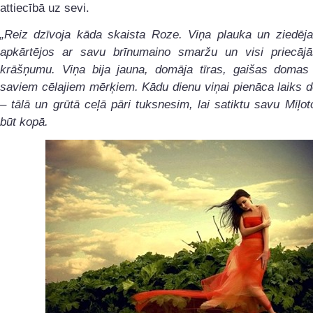
attiecībā uz sevi.
„Reiz dzīvoja kāda skaista Roze. Viņa plauka un ziedēja,
apkārtējos ar savu brīnumaino smaržu un visi priecāj
krāšņumu. Viņa bija jauna, domāja tīras, gaišas domas 
saviem cēlajiem mērķiem. Kādu dienu viņai pienāca laiks d
– tālā un grūtā ceļā pāri tuksnesim, lai satiktu savu Mīļot
būt kopā.