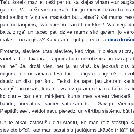
Taču šoreiz mazliet tieši par to, kā klājas viņām –tur augš
galotnē. Vai bieži vien neesam tur, jo mūsos dzīvo bailes 
kad satiksim Viņu vai mācēsim būt „labas”? Vai mums nes
pāri nodarījums, vai spēsim baudīt mirkļus? Vai negaidā
baltā zirgā” un tāpēc pati dzīve mums slīd garām, jo vēr
malas – no augšas? Kā varam iegūt pieredzi, ja
neuzdroši
Protams, sieviete jūtas sieviete, kad viņai ir blakus stiprs
vīrietis. Un, tavuprāt, stiprais taču nenobīsies un uzkāps 
vai ne? Jā, droši vien, bet ja nu viņš, kā jebkurš cits 
nogurst un nepamana tevi tur – augstu, augstu? Filozo
daudz un dikti par šo… Teiksi, ka tāpat jau „katram katl
vāciņš” un nekas, kas ir tavs tev garām nepaies, taču es 
ko citu – par tiem mirkļiem, kurus mēs varētu vienkārši 
baudīt, priecāties, kamēr satiekam to – Savējo. Vienīgo
Piepildīt sevi, veidot savu pieredzi un vērtību sistēmu, būt 
Un te atkal izstāstīšu citu stāstu, ko man reiz stāstīja 
sieviete brīdī, kad man pašai šis jautājums „kāpēc ir tā?” bi