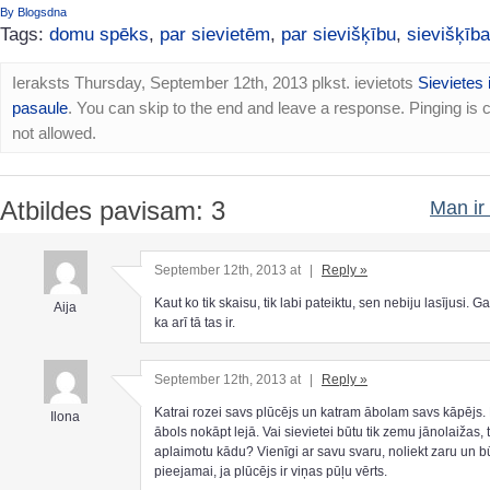
By Blogsdna
Tags:
domu spēks
,
par sievietēm
,
par sievišķību
,
sievišķība
Ieraksts Thursday, September 12th, 2013 plkst. ievietots
Sievietes 
pasaule
. You can skip to the end and leave a response. Pinging is c
not allowed.
Atbildes pavisam: 3
Man ir 
September 12th, 2013 at
|
Reply »
Kaut ko tik skaisu, tik labi pateiktu, sen nebiju lasījusi. G
Aija
ka arī tā tas ir.
September 12th, 2013 at
|
Reply »
Katrai rozei savs plūcējs un katram ābolam savs kāpējs.
Ilona
ābols nokāpt lejā. Vai sievietei būtu tik zemu jānolaižas, ti
aplaimotu kādu? Vienīgi ar savu svaru, noliekt zaru un b
pieejamai, ja plūcējs ir viņas pūļu vērts.