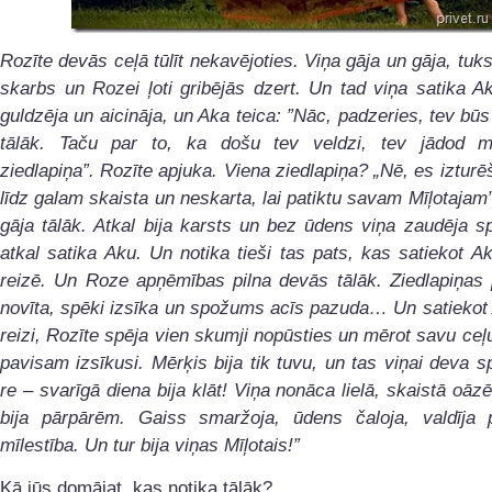
Rozīte devās ceļā tūlīt nekavējoties. Viņa gāja un gāja, tuks
skarbs un Rozei ļoti gribējās dzert. Un tad viņa satika 
guldzēja un aicināja, un Aka teica: ”Nāc, padzeries, tev būs
tālāk. Taču par to, ka došu tev veldzi, tev jādod 
ziedlapiņa”. Rozīte apjuka. Viena ziedlapiņa? „Nē, es izturē
līdz galam skaista un neskarta, lai patiktu savam Mīļotaja
gāja tālāk. Atkal bija karsts un bez ūdens viņa zaudēja s
atkal satika Aku. Un notika tieši tas pats, kas satiekot A
reizē. Un Roze apņēmības pilna devās tālāk. Ziedlapiņa
novīta, spēki izsīka un spožums acīs pazuda… Un satiekot
reizi, Rozīte spēja vien skumji nopūsties un mērot savu ceļu
pavisam izsīkusi. Mērķis bija tik tuvu, un tas viņai deva 
re – svarīgā diena bija klāt! Viņa nonāca lielā, skaistā oāzē
bija pārpārēm. Gaiss smaržoja, ūdens čaloja, valdīja 
mīlestība. Un tur bija viņas Mīļotais!”
Kā jūs domājat, kas notika tālāk?