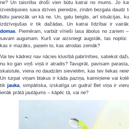
ne? Un taisnība droši vien būtu katrai no mums. Jo katr
izveidojusies sava dzīves pieredze, zinām bezgala daudz t
būtu pareizāk un kā ne. Un, galu beigās, arī situācijas, 
izdzīvojušas ir tik dažādas. Un katrai līdzībai ir vairā
domas
. Piemēram, varbūt vīrieši lasa ābolus no zariem – 
savam augumam. Kurš var aizsniegt augstāk, tas noplūc ā
kas ir mazāks, paņem to, kas atrodas zemāk?
Vai tev kādreiz nav nācies klusībā pabrīnīties, satiekot daž
nu ko gan viņš viņā ir atradis? Tavuprāt, pavisam parasta
skaistule, viena no daudzām sievietēm, kas tev liekas nei
Un turpat viņam blakus ir kāda paziņa, kaimiņiene vai kolē
tik
jauka
, simpātiska, izskatīga un gudra! Bet viņa ir vien
ienāk prātā jautājums – kāpēc tā, vai ne?