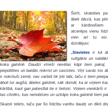
Šorīt, skatoties p
ābeli dārzā, kas piln
ar kārdinošiem 
atcerējos vienu līdz
vien arī tu es
dzirdējusi:
„
Sievietes
ir kā āb
sulīgākie un saldāk
koka galotnē. Daudzi vīrieši nevēlas kāpt tiem pakaļ, 
piepūlēties un baidās nokrist un sasisties. Viņi savāc tos ā
ir nokrituši zemē, nav varbūt tik ļoti labi, taču ir tiem piee
āboli tur augšā, ābeles galotnē, sāk domāt, ka ar viņiem ka
kārtībā, kaut gan patiesībā tie ir lieliski. Viņiem vienkārši i
tas cilvēks, kas nenobīsies un uzkāps koka galotnē tiem pak
Skaisti teikts, taču par šo līdzību varētu daudz un dikti dis