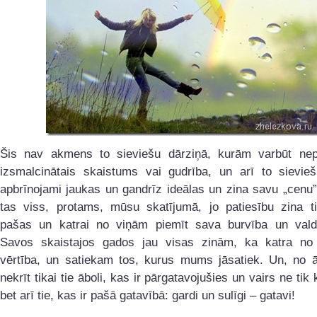
Šis nav akmens to sieviešu dārziņā, kurām varbūt nep
izsmalcinātais skaistums vai gudrība, un arī to sievieš
apbrīnojami jaukas un gandrīz ideālas un zina savu „cenu
tas viss, protams, mūsu skatījumā, jo patiesību zina ti
pašas un katrai no viņām piemīt sava burvība un vald
Savos skaistajos gados jau visas zinām, ka katra n
vērtība, un satiekam tos, kurus mums jāsatiek. Un, no ā
nekrīt tikai tie āboli, kas ir pārgatavojušies un vairs ne tik k
bet arī tie, kas ir pašā gatavībā: gardi un sulīgi – gatavi!