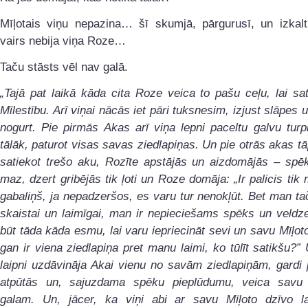
Mīļotais viņu nepazina… šī skumjā, pārgurusī, un izkalt
vairs nebija viņa Roze…
Taču stāsts vēl nav galā.
„Tajā pat laikā kāda cita Roze veica to pašu ceļu, lai sa
Mīlestību. Arī viņai nācās iet pāri tuksnesim, izjust slāpes 
nogurt. Pie pirmās Akas arī viņa lepni paceltu galvu turp
tālāk, paturot visas savas ziedlapiņas. Un pie otrās akas tā
satiekot trešo aku, Rozīte apstājās un aizdomājās – spēk
maz, dzert gribējās tik ļoti un Roze domāja: „Ir palicis tik
gabaliņš, ja nepadzeršos, es varu tur nenokļūt. Bet man tač
skaistai un laimīgai, man ir nepieciešams spēks un veldze
būt tāda kāda esmu, lai varu iepriecināt sevi un savu Mīļot
gan ir viena ziedlapiņa pret manu laimi, ko tūlīt satikšu?”
laipni uzdāvināja Akai vienu no savām ziedlapiņām, gardi
atpūtās un, sajuzdama spēku pieplūdumu, veica savu 
galam. Un, jācer, ka viņi abi ar savu Mīļoto dzīvo la