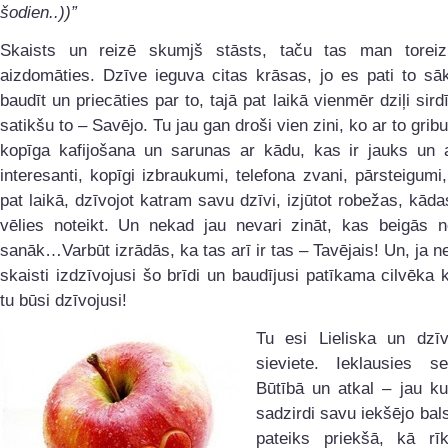
šodien..))”
Skaists un reizē skumjš stāsts, taču tas man toreiz 
aizdomāties. Dzīve ieguva citas krāsas, jo es pati to sā
baudīt un priecāties par to, tajā pat laikā vienmēr dziļi sird
satikšu to – Savējo. Tu jau gan droši vien zini, ko ar to grib
kopīga kafijošana un sarunas ar kādu, kas ir jauks un a
interesanti, kopīgi izbraukumi, telefona zvani, pārsteigumi,
pat laikā, dzīvojot katram savu dzīvi, izjūtot robežas, kāda
vēlies noteikt. Un nekad jau nevari zināt, kas beigās n
sanāk…Varbūt izrādās, ka tas arī ir tas – Tavējais! Un, ja ne
skaisti izdzīvojusi šo brīdi un baudījusi patīkama cilvēka k
tu būsi dzīvojusi!
Tu esi Lieliska un dzī
sieviete. Ieklausies s
Būtībā un atkal – jau ku
sadzirdi savu iekšējo bals
pateiks priekšā, kā rīko