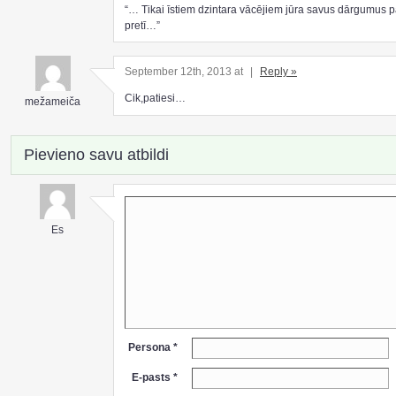
“… Tikai īstiem dzintara vācējiem jūra savus dārgumus 
pretī…”
September 12th, 2013 at
|
Reply »
Cik,patiesi…
mežameiča
Pievieno savu atbildi
Es
Persona *
E-pasts *