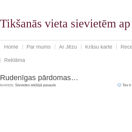
Tikšanās vieta sievietēm a
Home
Par mums
Ar Jēzu
Krāsu karte
Rece
Reklāma
Rudenīgas pārdomas…
Ievietots:
Sievietes iekšējā pasaule
Tev ir