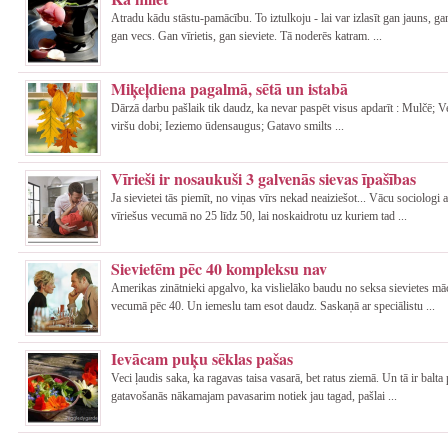
Atradu kādu stāstu-pamācību. To iztulkoju - lai var izlasīt gan jauns, gan
gan vecs. Gan vīrietis, gan sieviete. Tā noderēs katram. ...
Miķeļdiena pagalmā, sētā un istabā
Dārzā darbu pašlaik tik daudz, ka nevar paspēt visus apdarīt : Mulčē; 
viršu dobi; Ieziemo ūdensaugus; Gatavo smilts ...
Vīrieši ir nosaukuši 3 galvenās sievas īpašības
Ja sievietei tās piemīt, no viņas vīrs nekad neaiziešot... Vācu sociologi 
vīriešus vecumā no 25 līdz 50, lai noskaidrotu uz kuriem tad ...
Sievietēm pēc 40 kompleksu nav
Amerikas zinātnieki apgalvo, ka vislielāko baudu no seksa sievietes mā
vecumā pēc 40. Un iemeslu tam esot daudz. Saskaņā ar speciālistu ...
Ievācam puķu sēklas pašas
Veci ļaudis saka, ka ragavas taisa vasarā, bet ratus ziemā. Un tā ir balta 
gatavošanās nākamajam pavasarim notiek jau tagad, pašlai ...