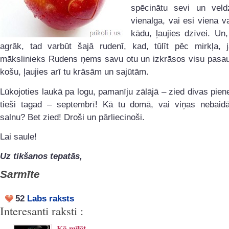
spēcinātu sevi un veld
vienalga, vai esi viena v
kādu, ļaujies dzīvei. Un
agrāk, tad varbūt šajā rudenī, kad, tūlīt pēc mirkļa, ja
mākslinieks Rudens ņems savu otu un izkrāsos visu pasaul
košu, ļaujies arī tu krāsām un sajūtām.
Lūkojoties laukā pa logu, pamanīju zālājā – zied divas pie
tieši tagad – septembrī! Kā tu domā, vai viņas nebaid
salnu? Bet zied! Droši un pārliecinoši.
Lai saule!
Uz tikšanos tepatās,
Sarmīte
52
Labs raksts
Interesanti raksti :
Kā mīlēt