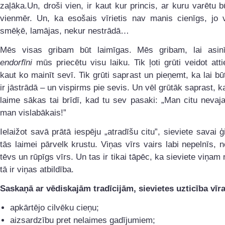
zaļāka.Un, droši vien, ir kaut kur princis, ar kuru varētu b
vienmēr. Un, ka esošais vīrietis nav manis cienīgs, jo v
smēķē, lamājas, nekur nestrādā…
Mēs visas gribam būt laimīgas. Mēs gribam, lai asin
endorfīni
mūs priecētu visu laiku. Tik ļoti grūti veidot att
kaut ko mainīt sevī. Tik grūti saprast un pieņemt, ka lai bū
ir jāstrādā – un vispirms pie sevis. Un vēl grūtāk saprast, 
laime sākas tai brīdī, kad tu sev pasaki: „Man citu nevaja
man vislabākais!”
Ielaižot savā prātā iespēju „atradīšu citu”, sieviete savai 
tās laimei pārvelk krustu. Viņas vīrs vairs labi nepelnīs, 
tēvs un rūpīgs vīrs. Un tas ir tikai tāpēc, ka sieviete viņam
tā ir viņas atbildība.
Saskaņā ar vēdiskajām tradīcijām, sievietes uzticība vī
apkārtējo cilvēku cieņu;
aizsardzību pret nelaimes gadījumiem;