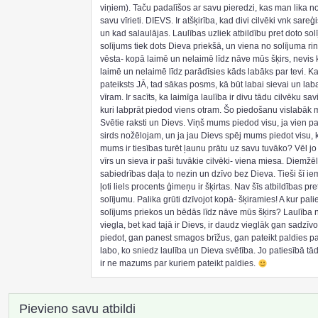
viņiem). Taču padalīšos ar savu pieredzi, kas man lika no
savu vīrieti. DIEVS. Ir atšķirība, kad divi cilvēki vnk sareģ
un kad salaulājas. Laulības uzliek atbildību pret doto sol
solījums tiek dots Dieva priekšā, un viena no solījuma r
vēsta- kopā laimē un nelaimē līdz nāve mūs šķirs, nevis
laimē un nelaimē līdz parādīsies kāds labāks par tevi. Ka
pateiksts JĀ, tad sākas posms, kā būt labai sievai un la
vīram. Ir sacīts, ka laimīga laulība ir divu tādu cilvēku sav
kuri labprāt piedod viens otram. Šo piedošanu vislabāk
Svētie raksti un Dievs. Viņš mums piedod visu, ja vien pa
sirds nožēlojam, un ja jau Dievs spēj mums piedot visu,
mums ir tiesības turēt ļaunu prātu uz savu tuvāko? Vēl jo
vīrs un sieva ir paši tuvākie cilvēki- viena miesa. Diemžēl,
sabiedrības daļa to nezin un dzīvo bez Dieva. Tieši šī ie
ļoti liels procents ģimeņu ir šķirtas. Nav šīs atbildības pre
solījumu. Palika grūti dzīvojot kopā- šķiramies! A kur pali
solījums priekos un bēdās līdz nāve mūs šķirs? Laulība 
viegla, bet kad tajā ir Dievs, ir daudz vieglāk gan sadzīvo
piedot, gan panest smagos brīžus, gan pateikt paldies pa
labo, ko sniedz laulība un Dieva svētība. Jo patiesībā tā
ir ne mazums par kuriem pateikt paldies.
Pievieno savu atbildi