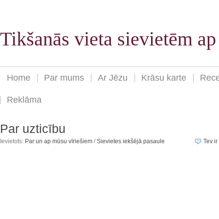
Tikšanās vieta sievietēm a
Home
Par mums
Ar Jēzu
Krāsu karte
Rece
Reklāma
Par uzticību
Ievietots:
Par un ap mūsu vīriešiem
/
Sievietes iekšējā pasaule
Tev ir