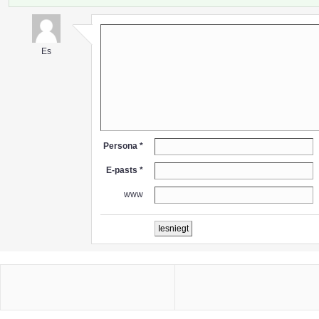
Es
Persona *
E-pasts *
www