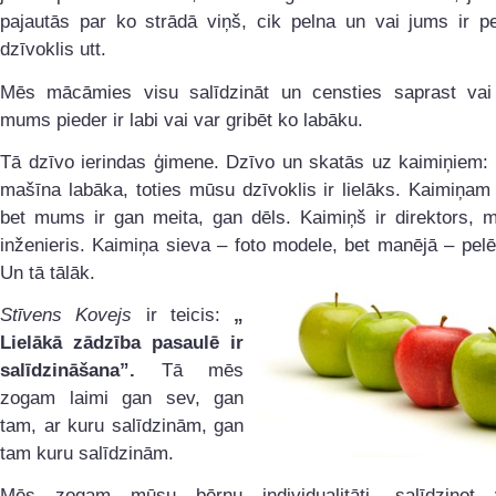
pajautās par ko strādā viņš, cik pelna un vai jums ir pe
dzīvoklis utt.
Mēs mācāmies visu salīdzināt un censties saprast vai
mums pieder ir labi vai var gribēt ko labāku.
Tā dzīvo ierindas ģimene. Dzīvo un skatās uz kaimiņiem:
mašīna labāka, toties mūsu dzīvoklis ir lielāks. Kaimiņam
bet mums ir gan meita, gan dēls. Kaimiņš ir direktors, m
inženieris. Kaimiņa sieva – foto modele, bet manējā – pe
Un tā tālāk.
Stīvens Kovejs
ir teicis:
„
Lielākā zādzība pasaulē ir
salīdzināšana”.
Tā mēs
zogam laimi gan sev, gan
tam, ar kuru salīdzinām, gan
tam kuru salīdzinām.
Mēs zogam mūsu bērnu individualitāti, salīdzinot 