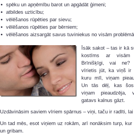
spēku un apņēmību barot un apgādāt ģimeni;
atbildes uzticību;
vēlēšanos rūpēties par sievu;
vēlēšanos rūpēties par bērniem;
vēlēšanos aizsargāt savus tuviniekus no visām problēm
Īsāk sakot – tas ir kā
kostīms ar visām 
Brīnišķīgi, vai ne?
vīrietis jūt, ka viņš ir
kuru mīl, viņam pieau
Un tās dēļ, kas šos
viņam pieaudzēja, 
gatavs kalnus gāzt.
Uzdāvināsim saviem vīriem spārnus – viņi, taču ir radīti, lai 
Un tad mēs, esot viņiem uz rokām, arī nonāksim turp, kur
un gribam.