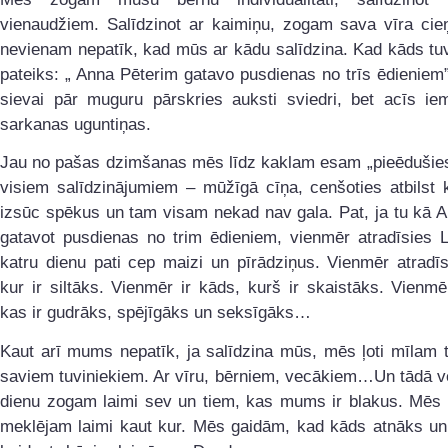
vienaudžiem. Salīdzinot ar kaimiņu, zogam sava vīra ci
nevienam nepatīk, kad mūs ar kādu salīdzina. Kad kāds tu
pateiks: „ Anna Pēterim gatavo pusdienas no trīs ēdieniem”
sievai pār muguru pārskries auksti sviedri, bet acīs iem
sarkanas uguntiņas.
Jau no pašas dzimšanas mēs līdz kaklam esam „pieēdušies
visiem salīdzinājumiem – mūžīgā cīņa, cenšoties atbilst 
izsūc spēkus un tam visam nekad nav gala. Pat, ja tu kā 
gatavot pusdienas no trim ēdieniem, vienmēr atradīsies L
katru dienu pati cep maizi un pīrādziņus. Vienmēr atradīs
kur ir siltāks. Vienmēr ir kāds, kurš ir skaistāks. Vienmē
kas ir gudrāks, spējīgāks un seksīgāks…
Kaut arī mums nepatīk, ja salīdzina mūs, mēs ļoti mīlam t
saviem tuviniekiem. Ar vīru, bērniem, vecākiem…Un tādā v
dienu zogam laimi sev un tiem, kas mums ir blakus. Mēs v
meklējam laimi kaut kur. Mēs gaidām, kad kāds atnāks un