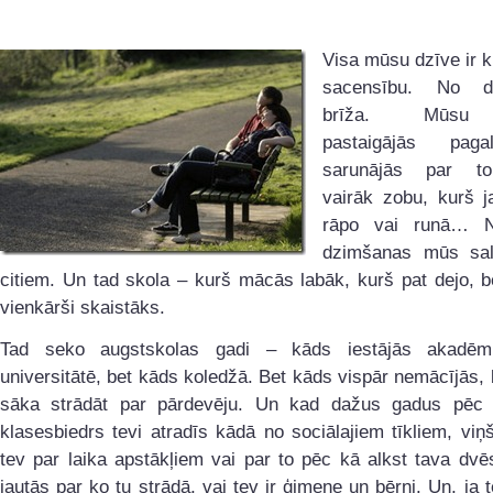
Visa mūsu dzīve ir k
sacensību. No d
brīža. Mūsu
pastaigājās pag
sarunājās par t
vairāk zobu, kurš j
rāpo vai runā… 
dzimšanas mūs sal
citiem. Un tad skola – kurš mācās labāk, kurš pat dejo, b
vienkārši skaistāks.
Tad seko augstskolas gadi – kāds iestājās akadēmi
universitātē, bet kāds koledžā. Bet kāds vispār nemācījās, 
sāka strādāt par pārdevēju. Un kad dažus gadus pēc 
klasesbiedrs tevi atradīs kādā no sociālajiem tīkliem, viņ
tev par laika apstākļiem vai par to pēc kā alkst tava dvē
jautās par ko tu strādā, vai tev ir ģimene un bērni. Un, ja te