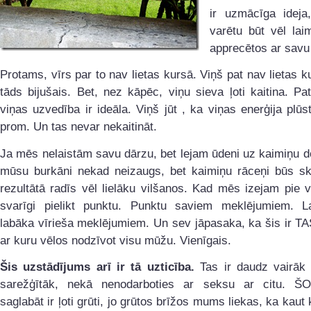
ir uzmācīga ideja
varētu būt vēl lai
apprecētos ar savu 
Protams, vīrs par to nav lietas kursā. Viņš pat nav lietas ku
tāds bijušais. Bet, nez kāpēc, viņu sieva ļoti kaitina. Pa
viņas uzvedība ir ideāla. Viņš jūt , ka viņas enerģija plūs
prom. Un tas nevar nekaitināt.
Ja mēs nelaistām savu dārzu, bet lejam ūdeni uz kaimiņu 
mūsu burkāni nekad neizaugs, bet kaimiņu rāceņi būs ska
rezultātā radīs vēl lielāku vilšanos. Kad mēs izejam pie vīr
svarīgi pielikt punktu. Punktu saviem meklējumiem. 
labāka vīrieša meklējumiem. Un sev jāpasaka, ka šis ir TA
ar kuru vēlos nodzīvot visu mūžu. Vienīgais.
Šis uzstādījums arī ir tā uzticība.
Tas ir daudz vairāk
sarežģītāk, nekā nenodarboties ar seksu ar citu. ŠO
saglabāt ir ļoti grūti, jo grūtos brīžos mums liekas, ka kaut 