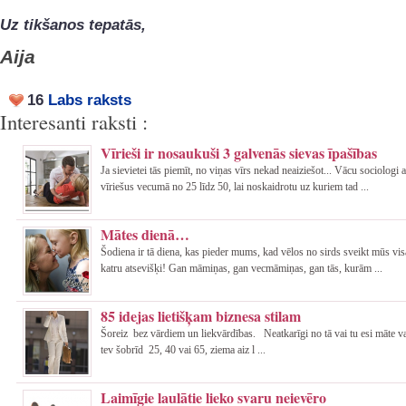
Uz tikšanos tepatās,
Aija
16
Labs raksts
Interesanti raksti :
Vīrieši ir nosaukuši 3 galvenās sievas īpašības
Ja sievietei tās piemīt, no viņas vīrs nekad neaiziešot... Vācu sociologi 
vīriešus vecumā no 25 līdz 50, lai noskaidrotu uz kuriem tad ...
Mātes dienā…
Šodiena ir tā diena, kas pieder mums, kad vēlos no sirds sveikt mūs vi
katru atsevišķi! Gan māmiņas, gan vecmāmiņas, gan tās, kurām ...
85 idejas lietišķam biznesa stilam
Šoreiz bez vārdiem un liekvārdības. Neatkarīgi no tā vai tu esi māte va
tev šobrīd 25, 40 vai 65, ziema aiz l ...
Laimīgie laulātie lieko svaru neievēro