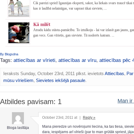
Cik pareizi spriež Igaunijas eksperti, sakot, ka liekais svars traucē tikai
kas ir laulībā nelaimīgas, var saprast tikai sieviete, ...
Kā mīlēt
Atradu kādu stāstu-pamācību. To iztulkoju - lai var izlasīt gan jauns, gan
gan vecs. Gan vīrietis, gan sieviete. Tā noderēs katram. ...
By Blogsdna
Tags:
attiecības ar vīrieti
,
attiecības ar vīru
,
attiecības pēc 
Ieraksts Sunday, October 23rd, 2011 plkst. ievietots
Attiecības
,
Par
mūsu vīriešiem
,
Sievietes iekšējā pasaule
.
Atbildes pavisam: 1
Man ir 
October 23rd, 2011 at
|
Reply »
Mana pieredze un novērojumi liecina, ka tas tiesa, sievie
Bloga lasītāja
dara, iespējams arī vīrieši (par to man grūtāk spriest, jāj