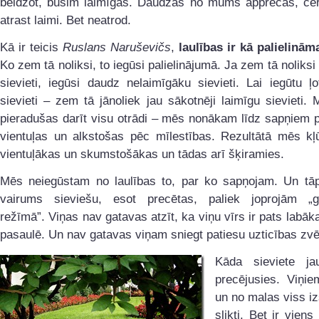
beidzot, būsim laimīgas. Daudzas no mums apprecas, cero
atrast laimi. Bet neatrod.
Kā ir teicis
Ruslans Naruševičs
,
laulības ir kā palielināma
Ko zem tā noliksi, to iegūsi palielinājumā. Ja zem tā noliksi
sievieti, iegūsi daudz nelaimīgāku sievieti. Lai iegūtu ļo
sievieti – zem tā jānoliek jau sākotnēji laimīgu sievieti
pieradušas darīt visu otrādi – mēs nonākam līdz sapņiem p
vientuļas un alkstošas pēc mīlestības. Rezultātā mēs kļ
vientuļākas un skumstošākas un tādas arī šķiramies.
Mēs neiegūstam no laulības to, par ko sapņojam. Un tāpē
vairums sieviešu, esot precētas, paliek joprojām „g
režīmā”. Viņas nav gatavas atzīt, ka viņu vīrs ir pats labākai
pasaulē. Un nav gatavas viņam sniegt patiesu uzticības zvē
Kāda sieviete ja
precējusies. Viņie
un no malas viss i
slikti. Bet ir viens