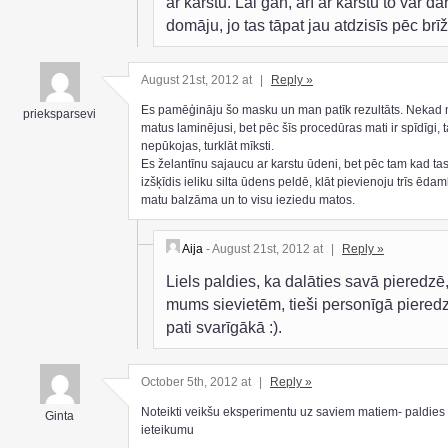
ar karstu. Lai gan, arī ar karstu to var dar
domāju, jo tas tāpat jau atdzisīs pēc brīž
August 21st, 2012 at
|
Reply »
Es pamēģināju šo masku un man patīk rezultāts. Nekad
prieksparsevi
matus laminējusi, bet pēc šīs procedūras mati ir spīdīgi, t
nepūkojas, turklāt mīksti.
Es želantīnu sajaucu ar karstu ūdeni, bet pēc tam kad tas
izšķīdis ieliku silta ūdens peldē, klāt pievienoju trīs ēda
matu balzāma un to visu ieziedu matos.
Aija
- August 21st, 2012 at
|
Reply »
Liels paldies, ka dalāties savā pieredzē,
mums sievietēm, tieši personīgā pieredz
pati svarīgākā :).
October 5th, 2012 at
|
Reply »
Noteikti veikšu eksperimentu uz saviem matiem- paldies
Ginta
ieteikumu