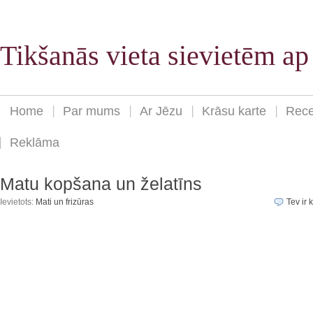
Tikšanās vieta sievietēm a
Home
Par mums
Ar Jēzu
Krāsu karte
Rece
Reklāma
Matu kopšana un želatīns
Ievietots:
Mati un frizūras
Tev ir 