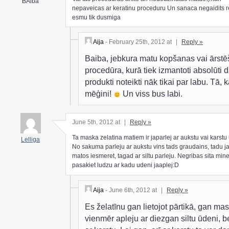
BAiba
nepaveicas ar keratinu proceduru Un sanaca negaidits r
esmu tik dusmiga
Aija
- February 25th, 2012 at
|
Reply »
Baiba, jebkura matu kopšanas vai ārst
procedūra, kurā tiek izmantoti absolūti d
produkti noteikti nāk tikai par labu. Tā, 
mēģini!
Un viss bus labi.
June 5th, 2012 at
|
Reply »
Ta maska zelatina matiem ir japarlej ar aukstu vai karstu
Lelliga
No sakuma parleju ar aukstu vins tads graudains, tadu j
matos iesmeret, tagad ar siltu parleju. Negribas sita mine
pasakiet ludzu ar kadu udeni jaaplej:D
Aija
- June 6th, 2012 at
|
Reply »
Es želatīnu gan lietojot pārtikā, gan m
vienmēr apleju ar diezgan siltu ūdeni, b