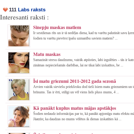
111
Labs raksts
Interesanti raksti :
Sinepju maskas matiem
Ir sestdienas rīts un ir tā nedēļas diena, kad tu varētu palutināt savu ķe
šodien tu varētu pievērst īpašu uzmanību saviem matiem? ...
Matu maskas
Samazināt stresu daudzumu, vairāk atpūsties, labi izgulēties – tās ir ka
zināmas nepieciešamās darbības, lai ne tikai labi izskatītos, be ...
Īsi matu griezumi 2011-2012 gada sezonā
Arvien vairāk sieviešu priekšroku dod tieši īsiem matu griezumiem un 
brīnums. Tas ir ērti, stilīgi un vēl viens liels pluss mums, 4 ...
Kā panākt kuplus matus mājas apstākļos
Šodien nedaudz informācijas par to, kā panākt apjomīgu matu efektu mā
Jāatzīst, ka daudzas no mums vēlētos ik dienas izskatīties kā ...