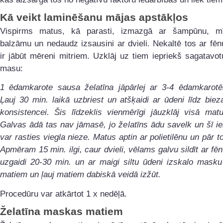
Kā veikt laminēšanu mājas apstākļos
Vispirms matus, kā parasti, izmazgā ar šampūnu, mī
balzāmu un nedaudz izsausini ar dvieli. Nekaltē tos ar fē
ir jābūt mēreni mitriem. Uzklāj uz tiem iepriekš sagatavot
masu:
1 ēdamkarote sausa želatīna jāpārlej ar 3-4 ēdamkarot
Ļauj 30 min. laikā uzbriest un atšķaidi ar ūdeni līdz bie
konsistencei. Šis līdzeklis vienmērīgi jāuzklāj visā mat
Galvas ādā tas nav jāmasē, jo želatīns ādu savelk un šī i
var rasties viegla nieze. Matus aptin ar polietilēnu un pār to
Apmēram 15 min. ilgi, caur dvieli, vēlams galvu sildīt ar fēn
uzgaidi 20-30 min. un ar maigi siltu ūdeni izskalo masku
matiem un ļauj matiem dabiskā veidā izžūt.
Procedūru var atkārtot 1 x nedēļā.
Želatīna maskas matiem