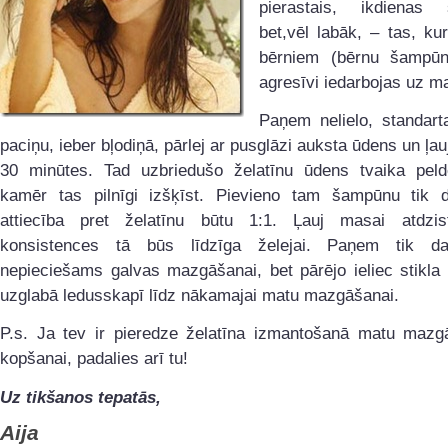
pierastais, ikdienas 
bet,vēl labāk, – tas, k
bērniem (bērnu šampū
agresīvi iedarbojas uz m
Paņem nelielo, standart
paciņu, ieber bļodiņā, pārlej ar pusglāzi auksta ūdens un ļau
30 minūtes. Tad uzbriedušo želatīnu ūdens tvaika peldē
kamēr tas pilnīgi izšķīst. Pievieno tam šampūnu tik d
attiecība pret želatīnu būtu 1:1. Ļauj masai atdz
konsistences tā būs līdzīga želejai. Paņem tik da
nepieciešams galvas mazgāšanai, bet pārējo ieliec stikla
uzglabā ledusskapī līdz nākamajai matu mazgāšanai.
P.s. Ja tev ir pieredze želatīna izmantošanā matu mazg
kopšanai, padalies arī tu!
Uz tikšanos tepatās,
Aija