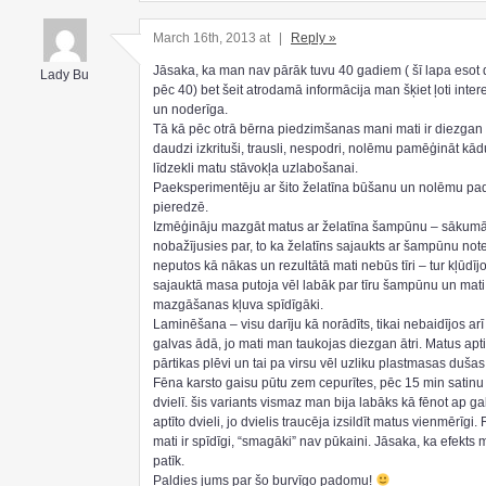
March 16th, 2013 at
|
Reply »
Jāsaka, ka man nav pārāk tuvu 40 gadiem ( šī lapa eso
Lady Bu
pēc 40) bet šeit atrodamā informācija man šķiet ļoti inte
un noderīga.
Tā kā pēc otrā bērna piedzimšanas mani mati ir diezgan 
daudzi izkrituši, trausli, nespodri, nolēmu pamēģināt kād
līdzekli matu stāvokļa uzlabošanai.
Paeksperimentēju ar šito želatīna būšanu un nolēmu pad
pieredzē.
Izmēģināju mazgāt matus ar želatīna šampūnu – sākumā
nobažījusies par, to ka želatīns sajaukts ar šampūnu note
neputos kā nākas un rezultātā mati nebūs tīri – tur kļūdījo
sajauktā masa putoja vēl labāk par tīru šampūnu un mati
mazgāšanas kļuva spīdīgāki.
Laminēšana – visu darīju kā norādīts, tikai nebaidījos ar
galvas ādā, jo mati man taukojas diezgan ātri. Matus apt
pārtikas plēvi un tai pa virsu vēl uzliku plastmasas dušas 
Fēna karsto gaisu pūtu zem cepurītes, pēc 15 min satin
dvielī. šis variants vismaz man bija labāks kā fēnot ap ga
aptīto dvieli, jo dvielis traucēja izsildīt matus vienmērīgi.
mati ir spīdīgi, “smagāki” nav pūkaini. Jāsaka, ka efekts
patīk.
Paldies jums par šo burvīgo padomu!