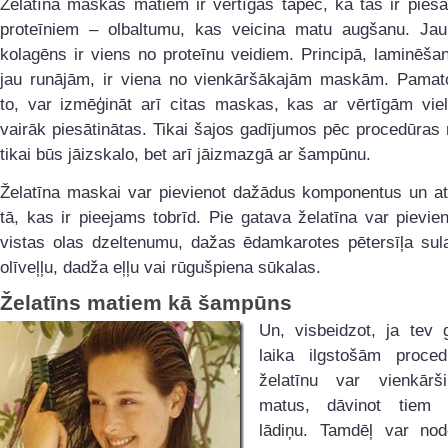
Želatīna maskas matiem ir vērtīgas tāpēc, ka tās ir piesā
proteīniem – olbaltumu, kas veicina matu augšanu. Jau
kolagēns ir viens no proteīnu veidiem. Principā, laminēša
jau runājām, ir viena no vienkāršākajām maskām. Pamato
to, var izmēģināt arī citas maskas, kas ar vērtīgām viel
vairāk piesātinātas. Tikai šajos gadījumos pēc procedūra
tikai būs jāizskalo, bet arī jāizmazgā ar šampūnu.
Želatīna maskai var pievienot dažādus komponentus un at
tā, kas ir pieejams tobrīd. Pie gatava želatīna var pievie
vistas olas dzeltenumu, dažas ēdamkarotes pētersīļa sul
olīveļļu, dadža eļļu vai rūgušpiena sūkalas.
Želatīns matiem kā šampūns
Un, visbeidzot, ja tev 
laika ilgstošām proce
želatīnu var vienkārš
matus, dāvinot tiem v
lādiņu. Tamdēļ var nod