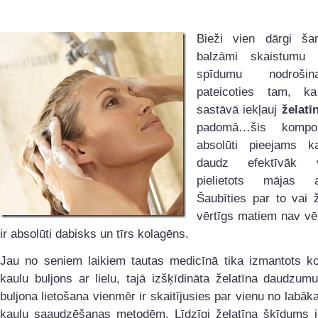
Bieži vien dārgi ša
balzāmi skaistumu
spīdumu nodrošin
pateicoties tam, ka
sastāvā iekļauj
želatī
padomā…šis kompo
absolūti pieejams k
daudz efektīvāk 
pielietots mājas ap
Šaubīties par to vai ž
vērtīgs matiem nav vēr
ir absolūti dabisks un tīrs kolagēns.
Jau no seniem laikiem tautas medicīnā tika izmantots ko
kaulu buljons ar lielu, tajā izšķīdināta želatīna daudzu
buljona lietošana vienmēr ir skaitījusies par vienu no labāk
kaulu saaudzēšanas metodēm. Līdzīgi želatīna šķīdums i