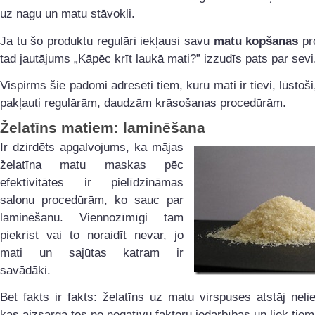
uz nagu un matu stāvokli.
Ja tu šo produktu regulāri iekļausi savu
matu kopšanas
pr
tad jautājums „Kāpēc krīt laukā mati?” izzudīs pats par sevi
Vispirms šie padomi adresēti tiem, kuru mati ir tievi, lūstoši
pakļauti regulārām, daudzām krāsošanas procedūrām.
Želatīns matiem: laminēšana
Ir dzirdēts apgalvojums, ka mājas
želatīna matu maskas pēc
efektivitātes ir pielīdzināmas
salonu procedūrām, ko sauc par
laminēšanu. Viennozīmīgi tam
piekrist vai to noraidīt nevar, jo
mati un sajūtas katram ir
savādāki.
Bet fakts ir fakts: želatīns uz matu virspuses atstāj neliel
kas aizsargā tos no negatīvu faktoru iedarbības un liek tiem