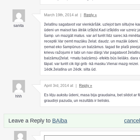
March 19th, 2014 at
|
Reply »
želatīnu sagatavot var vienkāršāk. uzlejot tam siltu(ne ka
sanita
ūdeni un maisot tas ātrāk izšķīst.Kad izšķīdis var uzreiz j
šamp. un mazgāt matus. var arī turēt līdz sarec.kā minēta
receptē.Var ņemt mazāku želat. daudz. un mazāk ūdeni.
ņemat eko šampūnus un balzāmus. tagad tie plaši pieej
krievu ražojumi ir labi un nav dārgi.Var pagatavot želatīn
balzāmu(želat. +matu balzāms)- efekts būs lielāks. dara 
tāpat. var turēt cik ilgi grib -kā masku.Vienai mazg reizei.
1ēdk.želatīna un 2ēdk. silta ūd.
April 3rd, 2014 at
|
Reply »
Es lēju aukstu ūdeni, masa bija graudaina, bet sildot ar fē
hhh
graudiņi pazuda, un rezultāts ir lielisks.
Leave a Reply to
BAiba
cancel