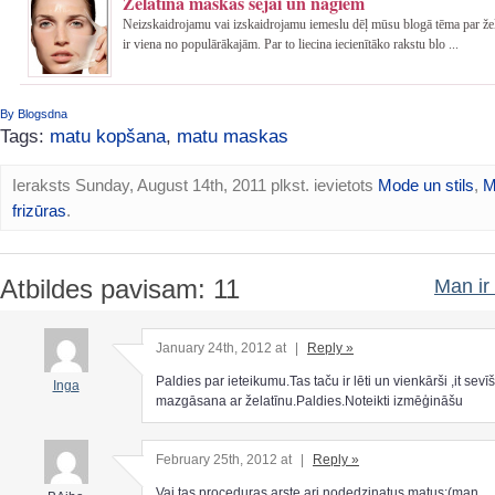
Želatīna maskas sejai un nagiem
Neizskaidrojamu vai izskaidrojamu iemeslu dēļ mūsu blogā tēma par ž
ir viena no populārākajām. Par to liecina iecienītāko rakstu blo ...
By Blogsdna
Tags:
matu kopšana
,
matu maskas
Ieraksts Sunday, August 14th, 2011 plkst. ievietots
Mode un stils
,
M
frizūras
.
Atbildes pavisam: 11
Man ir 
January 24th, 2012 at
|
Reply »
Paldies par ieteikumu.Tas taču ir lēti un vienkārši ,it sevīš
Inga
mazgāsana ar želatīnu.Paldies.Noteikti izmēģināšu
February 25th, 2012 at
|
Reply »
Vai tas proceduras arste ari nodedzinatus matus:(man