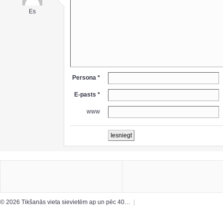
Es
Persona *
E-pasts *
www
© 2026 Tikšanās vieta sievietēm ap un pēc 40…
|