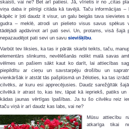
skaisti, vai ne? Bet arī patiesi. Jā, vīrietis ir no „citas pl
viņa daba ir pilnīgi citāda kā tavējā. Taču informācijas –
kāpēc ir ļoti daudz it visur, un galu beigās tava sievietes si
gudra – meklē, atrodi un pielieto visus savus spēkus v
tādējādi apdāvinot arī pati sevi. Un, protams, visā šajā
nepazaudējot pati sevi un savu
sievišķību
.
Varbūt tev liksies, ka tas ir pārāk skarbi teikts, taču, manup
elementārs slinkums, nevēlēšanās nolikt malā savas amb
vēlmes un pašiem sākt kaut ko darīt, lai attiecības sag
piepildītu ar cieņu un savstarpēju drošību un saprat
vienkāršāk ir atstāt tās pašplūsmā un žēloties, ka tas izrād
cilvēks, ar kuru esi apprecējusies. Daudz sarežģītāk šajā
cilvēkā ir atrast to, kas tev, tāpat kā iepriekš, patiks un 
kādas jaunas vērtīgas īpašības. Ja tu šo cilvēku reiz iem
taču viņā ir arī daudz kas labs, vai ne?
Mūsu attiecību n
atkarīga tikai