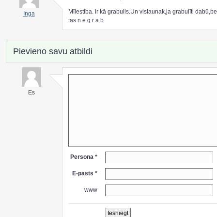
Mīlestība. ir kā grabulis.Un vislaunak,ja grabulīti dabū,be
Inga
tas n e g r a b
Pievieno savu atbildi
Es
Persona *
E-pasts *
www