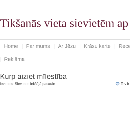
Tikšanās vieta sievietēm a
Home
Par mums
Ar Jēzu
Krāsu karte
Rece
Reklāma
Kurp aiziet mīlestība
Ievietots:
Sievietes iekšējā pasaule
Tev ir