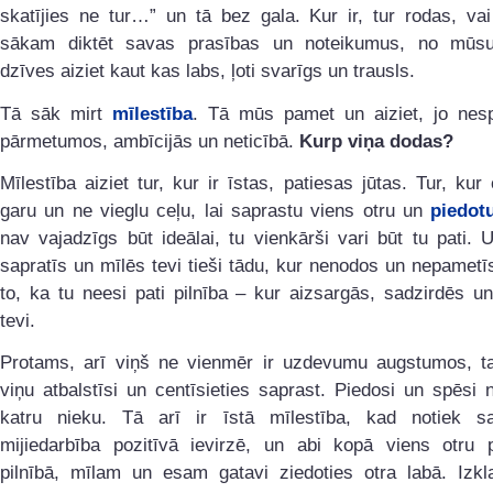
skatījies ne tur…” un tā bez gala. Kur ir, tur rodas, va
sākam diktēt savas prasības un noteikumus, no mūs
dzīves aiziet kaut kas labs, ļoti svarīgs un trausls.
Tā sāk mirt
mīlestība
. Tā mūs pamet un aiziet, jo nesp
pārmetumos, ambīcijās un neticībā.
Kurp viņa dodas?
Mīlestība aiziet tur, kur ir īstas, patiesas jūtas. Tur, kur c
garu un ne vieglu ceļu, lai saprastu viens otru un
piedot
nav vajadzīgs būt ideālai, tu vienkārši vari būt tu pati. 
sapratīs un mīlēs tevi tieši tādu, kur nenodos un nepametīs
to, ka tu neesi pati pilnība – kur aizsargās, sadzirdēs un
tevi.
Protams, arī viņš ne vienmēr ir uzdevumu augstumos, ta
viņu atbalstīsi un centīsieties saprast. Piedosi un spēsi
katru nieku. Tā arī ir īstā mīlestība, kad notiek sa
mijiedarbība pozitīvā ievirzē, un abi kopā viens otru
pilnībā, mīlam un esam gatavi ziedoties otra labā. Izkl