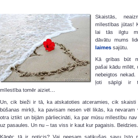
Skaistās, neaiz
mīlestības jūtas! 
lai tās ilgtu m
dāvātu mums lid
laimes
sajūtu.
Kā gribas būt m
pašai kādu mīlēt, u
nebeigtos nekad. 
ļoti sāpīgi ir 
mīlestība tomēr aiziet…
Un, cik bieži ir tā, ka atskatoties atceramies, cik skaisti
būšanas mirkļi, ka pavisam nesen vēl likās, ka nevaram 
otra iztikt un bijām pārliecināti, ka par mūsu mīlestību nav
uz pasaules. Un nu – tas viss ir kaut kur pagaisis. Beidzies
Kāpēc tā ir noticis? Vai neesam satikušas savu īsto pu