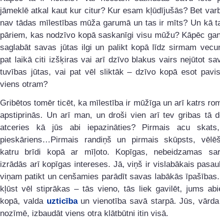
jāmeklē atkal kaut kur citur? Kur esam kļūdījušās? Bet va
nav tādas mīlestības mūža garumā un tas ir mīts? Un kā t
pāriem, kas nodzīvo kopā saskanīgi visu mūžu? Kāpēc gan 
saglabāt savas jūtas ilgi un palikt kopā līdz sirmam vec
pat laikā citi izšķiras vai arī dzīvo blakus vairs nejūtot sa
tuvības jūtas, vai pat vēl sliktāk – dzīvo kopā esot pav
viens otram?
Gribētos tomēr ticēt, ka mīlestība ir mūžīga un arī katrs rom
apstiprinās. Un arī man, un droši vien arī tev gribas tā 
atceries kā jūs abi iepazināties? Pirmais acu skats
pieskāriens…Pirmais randiņš un pirmais skūpsts, vēlē
katru brīdi kopā ar mīļoto. Kopīgas, nebeidzamas sa
izrādās arī kopīgas intereses. Jā, viņš ir vislabākais pasau
viņam patikt un cenšamies parādīt savas labākās īpašības.
kļūst vēl stiprākas – tās vieno, tās liek gavilēt, jums abi
kopā, valda
uzticība
un vienotība savā starpā. Jūs, vārda
nozīmē, izbaudāt viens otra klātbūtni itin visā.