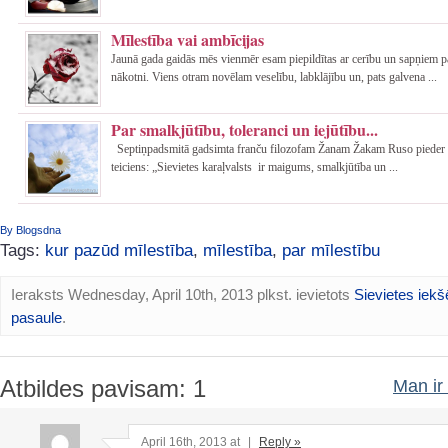
Mīlestība vai ambīcijas
Jaunā gada gaidās mēs vienmēr esam piepildītas ar cerību un sapņiem p
nākotni. Viens otram novēlam veselību, labklājību un, pats galvena ...
Par smalkjūtību, toleranci un iejūtību...
Septiņpadsmitā gadsimta franču filozofam Žanam Žakam Ruso pieder 
teiciens: „Sievietes karaļvalsts ir maigums, smalkjūtība un ...
By Blogsdna
Tags:
kur pazūd mīlestība
,
mīlestība
,
par mīlestību
Ieraksts Wednesday, April 10th, 2013 plkst. ievietots
Sievietes iekš
pasaule
.
Atbildes pavisam: 1
Man ir 
April 16th, 2013 at
|
Reply »