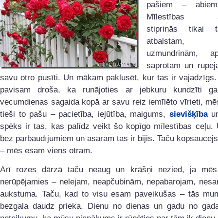
pašiem – abiem
Mīlestības att
stiprinās tikai 
atbalstam, c
uzmundrinām, apb
saprotam un rūpēj
savu otro pusīti. Un mākam paklusēt, kur tas ir vajadzīg
pavisam droša, ka runājoties ar jebkuru kundzīti g
vecumdienas sagaida kopā ar savu reiz iemīlēto vīrieti, mē
tieši to pašu – pacietība, iejūtība, maigums,
sievišķība
un
spēks ir tas, kas palīdz veikt šo kopīgo mīlestības ceļu.
bez pārbaudījumiem un asarām tas ir bijis. Taču kopsaucējs 
– mēs esam viens otram.
Arī rozes dārzā taču neaug un krāšņi nezied, ja mē
nerūpējamies – nelejam, neapčubinām, nepabarojam, nesa
aukstuma. Taču, kad to visu esam paveikušas – tās mu
bezgala daudz prieka. Dienu no dienas un gadu no gada