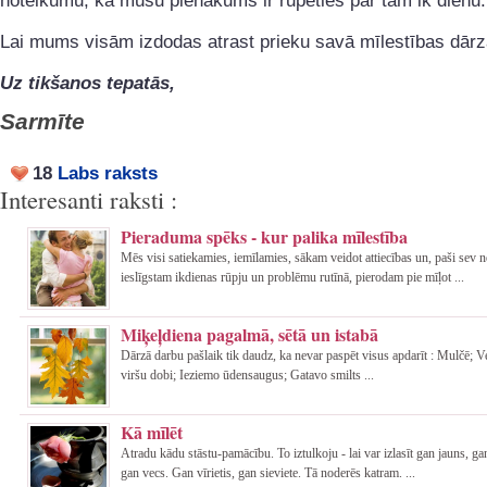
noteikumu, ka mūsu pienākums ir rūpēties par tām ik dienu.
Lai mums visām izdodas atrast prieku savā mīlestības dārz
Uz tikšanos tepatās,
Sarmīte
18
Labs raksts
Interesanti raksti :
Pieraduma spēks - kur palika mīlestība
Mēs visi satiekamies, iemīlamies, sākam veidot attiecības un, paši sev 
ieslīgstam ikdienas rūpju un problēmu rutīnā, pierodam pie mīļot ...
Miķeļdiena pagalmā, sētā un istabā
Dārzā darbu pašlaik tik daudz, ka nevar paspēt visus apdarīt : Mulčē; 
viršu dobi; Ieziemo ūdensaugus; Gatavo smilts ...
Kā mīlēt
Atradu kādu stāstu-pamācību. To iztulkoju - lai var izlasīt gan jauns, gan
gan vecs. Gan vīrietis, gan sieviete. Tā noderēs katram. ...