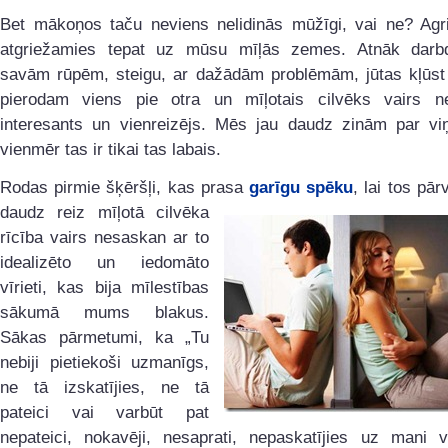
Bet mākoņos taču neviens nelidinās mūžīgi, vai ne? Agri
atgriežamies tepat uz mūsu mīļās zemes. Atnāk darb
savām rūpēm, steigu, ar dažādām problēmām, jūtas kļūst
pierodam viens pie otra un mīļotais cilvēks vairs ne
interesants un vienreizējs. Mēs jau daudz zinām par vi
vienmēr tas ir tikai tas labais.
Rodas pirmie šķēršļi, kas prasa
garīgu spēku
, lai tos pār
daudz reiz mīļotā
cilvēka
rīcība vairs nesaskan ar to
idealizēto un iedomāto
vīrieti, kas bija mīlestības
sākumā mums blakus.
Sākas pārmetumi, ka „Tu
nebiji pietiekoši uzmanīgs,
ne tā izskatījies, ne tā
pateici vai varbūt pat
nepateici, nokavēji, nesaprati, nepaskatījies uz mani v