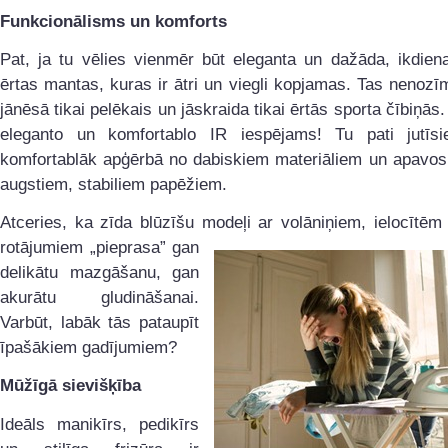
Funkcionālisms un komforts
Pat, ja tu vēlies vienmēr būt eleganta un dažāda, ikdiena
ērtas mantas, kuras ir ātri un viegli kopjamas. Tas nenozī
jānēsā tikai pelēkais un jāskraida tikai ērtās sporta čībiņās
eleganto un komfortablo IR iespējams! Tu pati jutīs
komfortablāk apģērbā no dabiskiem materiāliem un apavos 
augstiem, stabiliem papēžiem.
Atceries, ka zīda blūzīšu modeļi ar volāniņiem, ielocītēm
rotājumiem „pieprasa”
gan
delikātu mazgāšanu, gan
akurātu gludināšanai.
Varbūt, labāk tās pataupīt
īpašākiem gadījumiem?
Mūžīgā sievišķība
Ideāls manikīrs, pedikīrs