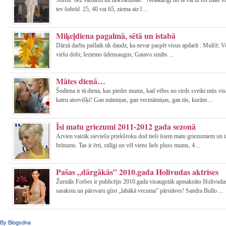
tev šobrīd 25, 40 vai 65, ziema aiz l ...
Miķeļdiena pagalmā, sētā un istabā
Dārzā darbu pašlaik tik daudz, ka nevar paspēt visus apdarīt : Mulčē; 
viršu dobi; Ieziemo ūdensaugus; Gatavo smilts ...
Mātes dienā…
Šodiena ir tā diena, kas pieder mums, kad vēlos no sirds sveikt mūs vi
katru atsevišķi! Gan māmiņas, gan vecmāmiņas, gan tās, kurām ...
Īsi matu griezumi 2011-2012 gada sezonā
Arvien vairāk sieviešu priekšroku dod tieši īsiem matu griezumiem un 
brīnums. Tas ir ērti, stilīgi un vēl viens liels pluss mums, 4 ...
Pašas „dārgākās” 2010.gada Holivudas aktrises
Žurnāls Forbes ir publicējis 2010.gada visaugstāk apmaksāto Holivudas
sarakstu un pārsvaru gūst „labākā vecuma” pārstāves! Sandra Bullo ...
By Blogsdna