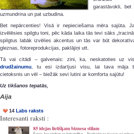
garastāvokli, bet
uzmundrina un pat uzbudina.
Bet nepārcenties! Visā ir nepieciešama mēra sajūta. J
izvēlēsies spilgtu toni, pēc kāda laika tās tevi sāks „tracinā
spilgtus labāk izvēlies akcentus un tās var būt dekoratī
gleznas, fotoreprodukcijas, paklājiņi utt.
Tā vai citādi – galvenais: zini, ka, neskatoties uz vi
drudžainumu
, tu esi izdarījusi visu, lai tava māja 
cietoksnis un vēl – biežāk sevi lutini ar komforta sajūtu!
Uz tikšanos tepatās,
Aija
14
Labs raksts
Interesanti raksti :
85 idejas lietišķam biznesa stilam
Šoreiz bez vārdiem un liekvārdības. Neatkarīgi no tā vai tu esi māte va