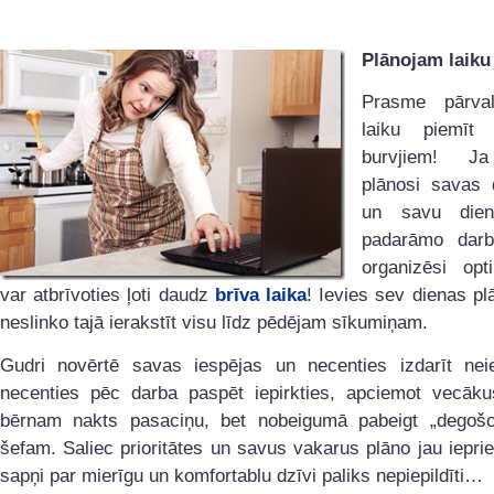
Plānojam laiku
Prasme pārval
laiku piemīt 
burvjiem! Ja
plānosi savas 
un savu dien
padarāmo darb
organizēsi opti
var atbrīvoties ļoti daudz
brīva laika
! Ievies sev dienas pl
neslinko tajā ierakstīt visu līdz pēdējam sīkumiņam.
Gudri novērtē savas iespējas un necenties izdarīt nei
necenties pēc darba paspēt iepirkties, apciemot vecākus
bērnam nakts pasaciņu, bet nobeigumā pabeigt „degošo”
šefam. Saliec prioritātes un savus vakarus plāno jau ieprie
sapņi par mierīgu un komfortablu dzīvi paliks nepiepildīti…