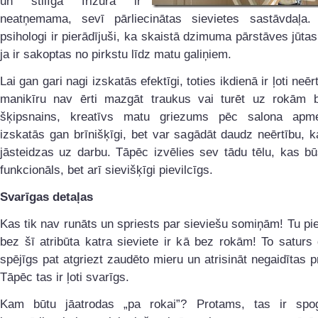
un stilīga frizūra ir
neatņemama, sevī pārliecinātas sievietes sastāvdaļa
psihologi ir pierādījuši, ka skaistā dzimuma pārstāves jūtas
ja ir sakoptas no pirkstu līdz matu galiņiem.
Lai gan gari nagi izskatās efektīgi, toties ikdienā ir ļoti neēr
manikīru nav ērti mazgāt traukus vai turēt uz rokām b
šķipsnains, kreatīvs matu griezums pēc salona apm
izskatās gan brīnišķīgi, bet var sagādāt daudz neērtību, k
jāsteidzas uz darbu. Tāpēc izvēlies sev tādu tēlu, kas bū
funkcionāls, bet arī sievišķīgi pievilcīgs.
Svarīgas detaļas
Kas tik nav runāts un spriests par sieviešu somiņām! Tu piek
bez šī atribūta katra sieviete ir kā bez rokām! To saturs 
spējīgs pat atgriezt zaudēto mieru un atrisināt negaidītas 
Tāpēc tas ir ļoti svarīgs.
Kam būtu jāatrodas „pa rokai”? Protams, tas ir spog