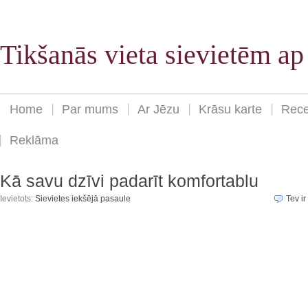
Tikšanās vieta sievietēm a
Home
Par mums
Ar Jēzu
Krāsu karte
Rece
Reklāma
Kā savu dzīvi padarīt komfortablu
Ievietots:
Sievietes iekšējā pasaule
Tev ir