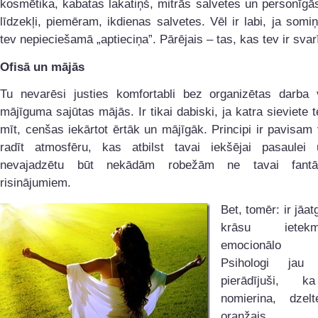
kosmētika, kabatas lakatiņš, mitrās salvetes un personīgā
līdzekļi, piemēram, ikdienas salvetes. Vēl ir labi, ja somi
tev nepieciešamā „aptieciņa”. Pārējais – tas, kas tev ir svar
Ofisā un mājās
Tu nevarēsi justies komfortabli bez organizētas darba 
mājīguma sajūtas mājās. Ir tikai dabiski, ja katra sieviete t
mīt, cenšas iekārtot ērtāk un mājīgāk. Principi ir pavisam 
radīt atmosfēru, kas atbilst tavai iekšējai pasaulei
nevajadzētu būt nekādām robežām ne tavai fantāz
risinājumiem.
Bet, tomēr: ir jāat
krāsu iete
emocionālo st
Psihologi jau
pierādījuši, k
nomierina, dzel
oranžais 