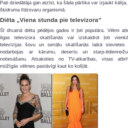
Pati dziedātāja gan atzīst, ka šāda pārtika var izjaukt kālija,
šķidruma līdzsvaru organismā.
Diēta „Viena stunda pie televizora”
Šī dīvainā diēta pēdējos gados ir ļoti populāra. Vēlmi att
ilgas televizora skatīšanās var izskaidrot ļoti vienkār
televīzijas šovu un seriālu skatīšanās laikā sievietes 
nodarbojas ar kārumu, desertu un starp-ēdienreiž
notiesāšanu. Atsakoties no TV-atkarības, viņas atbr
mūžīgās vēlmes pastāvīgi kaut ko košļāt.