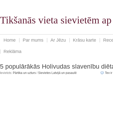
Tikšanās vieta sievietēm a
Home
Par mums
Ar Jēzu
Krāsu karte
Rece
Reklāma
5 populārākās Holivudas slavenību diēt
Ievietots:
Pārtika un uzturs
/
Sievietes Latvijā un pasaulē
Tev ir