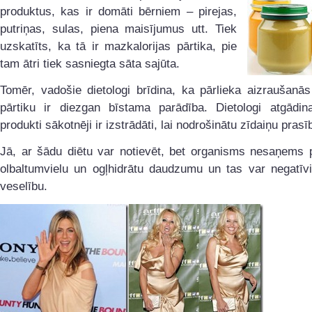
produktus, kas ir domāti bērniem – pirejas,
putriņas, sulas, piena maisījumus utt. Tiek
uzskatīts, ka tā ir mazkalorijas pārtika, pie
tam ātri tiek sasniegta sāta sajūta.
Tomēr, vadošie dietologi brīdina, ka pārlieka aizraušanā
pārtiku ir diezgan bīstama parādība. Dietologi atgādin
produkti sākotnēji ir izstrādāti, lai nodrošinātu zīdaiņu prasī
Jā, ar šādu diētu var notievēt, bet organisms nesaņems p
olbaltumvielu un ogļhidrātu daudzumu un tas var negatīvi
veselību.