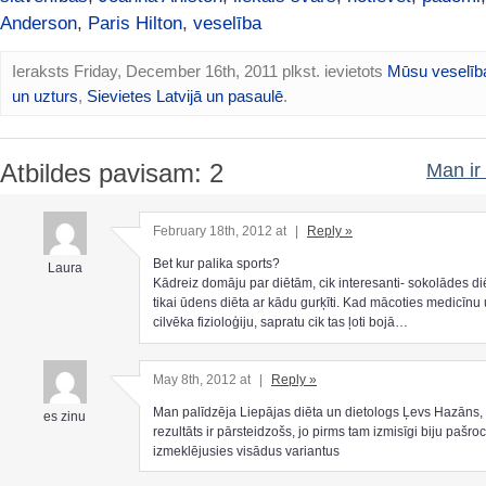
Anderson
,
Paris Hilton
,
veselība
Ieraksts Friday, December 16th, 2011 plkst. ievietots
Mūsu veselīb
un uzturs
,
Sievietes Latvijā un pasaulē
.
Atbildes pavisam: 2
Man ir 
February 18th, 2012 at
|
Reply »
Bet kur palika sports?
Laura
Kādreiz domāju par diētām, cik interesanti- sokolādes diē
tikai ūdens diēta ar kādu gurķīti. Kad mācoties medicīnu 
cilvēka fizioloģiju, sapratu cik tas ļoti bojā…
May 8th, 2012 at
|
Reply »
Man palīdzēja Liepājas diēta un dietologs Ļevs Hazāns,
es zinu
rezultāts ir pārsteidzošs, jo pirms tam izmisīgi biju pašroc
izmeklējusies visādus variantus