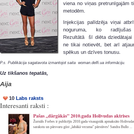
viena no viņas pretrunīgajām 
metodēm.
Injekcijas palīdzēja viņai atbr
noguruma, ko radījušas 
Rezultātā šī diēta dziedātajai
ne tikai notievēt, bet arī atja
spēkus un dzīves tonusu.
P.s. Publikācija sagatavota izmantojot saita woman.delfi.ua informāciju.
Uz tikšanos tepatās,
Aija
10
Labs raksts
Interesanti raksti :
Pašas „dārgākās” 2010.gada Holivudas aktrises
Žurnāls Forbes ir publicējis 2010.gada visaugstāk apmaksāto Holivudas
sarakstu un pārsvaru gūst „labākā vecuma” pārstāves! Sandra Bullo ...