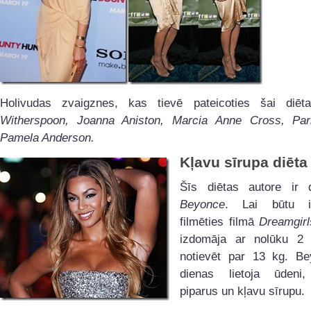
Holivudas zvaigznes, kas tievē pateicoties šai diēt
Witherspoon, Joanna Aniston, Marcia Anne Cross, Pari
Pamela Anderson.
Kļavu sīrupa diēta
Šīs diētas autore ir d
Beyonce
. Lai būtu i
filmēties filmā
Dreamgirl
izdomāja ar nolūku 2
notievēt par 13 kg. B
dienas lietoja ūdeni,
piparus un kļavu sīrupu.