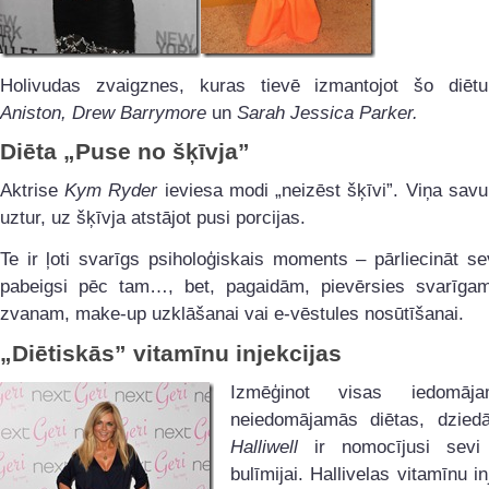
Holivudas zvaigznes, kuras tievē izmantojot šo diē
Aniston, Drew Barrymore
un
Sarah Jessica Parker.
Diēta „Puse no šķīvja”
Aktrise
Kym Ryder
ieviesa modi „neizēst šķīvi”. Viņa sav
uztur, uz šķīvja atstājot pusi porcijas.
Te ir ļoti svarīgs psiholoģiskais moments – pārliecināt se
pabeigsi pēc tam…, bet, pagaidām, pievērsies svarīgam
zvanam, make-up uzklāšanai vai e-vēstules nosūtīšanai.
„Diētiskās” vitamīnu injekcijas
Izmēģinot visas iedomāj
neiedomājamās diētas, dzied
Halliwell
ir nomocījusi sevi 
bulīmijai. Hallivelas vitamīnu in