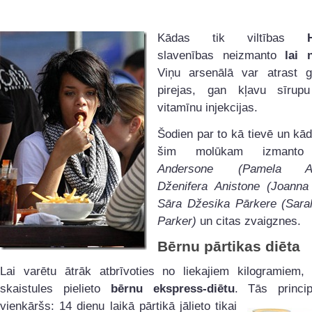
Kādas tik viltības
slavenības neizmanto
lai 
Viņu arsenālā var atrast 
pirejas, gan kļavu sīrup
vitamīnu injekcijas.
Šodien par to kā tievē un k
šim molūkam izman
Andersone (Pamela And
Dženifera Anistone (Joanna 
Sāra Džesika Pārkere (Sara
Parker)
un citas zvaigznes.
Bērnu pārtikas diēta
Lai varētu ātrāk atbrīvoties no liekajiem kilogramiem, 
skaistules pielieto
bērnu ekspress-diētu
. Tās princip
vienkāršs: 14 dienu laikā pārtikā jālieto ti
kai