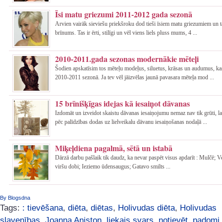
Īsi matu griezumi 2011-2012 gada sezonā
Arvien vairāk sieviešu priekšroku dod tieši īsiem matu griezumiem un 
brīnums. Tas ir ērti, stilīgi un vēl viens liels pluss mums, 4 ...
2010-2011.gada sezonas modernākie mēteļi
Šodien apskatīsim tos mēteļu modeļus, siluetus, krāsas un audumus, ka
2010-2011 sezonā. Ja tev vēl jāizvēlas jaunā pavasara mēteļa mod ...
15 brīnišķīgas idejas kā iesaiņot dāvanas
Izdomāt un izveidot skaistu dāvanas iesaiņojumu nemaz nav tik grūti, l
pēc palīdzības dodas uz lielveikalu dāvanu iesaiņošanas nodaļā ...
Miķeļdiena pagalmā, sētā un istabā
Dārzā darbu pašlaik tik daudz, ka nevar paspēt visus apdarīt : Mulčē; 
viršu dobi; Ieziemo ūdensaugus; Gatavo smilts ...
By Blogsdna
Tags:
: tievēšana
,
diēta
,
diētas
,
Holivudas diēta
,
Holivudas
slavenības
,
Joanna Aniston
,
liekais svars
,
notievēt
,
padomi