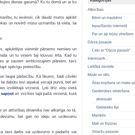
Kategorijas
arbojies dienas garumā? Ko tu domā un ar ko
Attiecības
zmanību, tu ievērosi, cik daudz mums apkārt
Bērni un mazbērni
iekas un novērš mūsu uzmanību tā vieta, lai
Iepazīšanās internetā
Par un ap mūsu vīriešiem
m:
Dārza pasaule
es, apkārtējos vienmēr pārņems nemiers un
Ceļo ar "Dārza pasauli"
rada un tu viņiem biji kļuvusi ērta. Kad tu
Interesanti…
īties ar saviem ambiciozajiem plāniem, tavs
Lietišķā sieviete
tapt spēcīgu pretestību.
Mode un stils
n laupa pārliecību. Kā likums, šādi cilvēki
lai dabūtu tevi atpakaļ vecajā purvā, bet arī
Ādas kopšana un make-u
ies izvēlētajā virzienā. Ļoti drīz viņu vietā
Garderobes veidošana
sapņot
un virzīties tajā pašā virzienā, kurā
aksesuāri
Gadalaiku tipi
 un attīstības dinamika nav atkarīga no tā,
Manikīrs
 uzdevumu, bet gan no ideju un uzdevumu
Mati un frizūras
, ka tavs darbs vai uzdevums ir padarīts vai
Smaržu pasaule