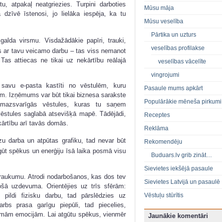
tu, atpakaļ neatgriezies. Turpini darboties
Mūsu māja
 dzīvē īstenosi, jo lielāka iespēja, ka tu
Mūsu veselība
Pārtika un uzturs
alda virsmu. Visdažādākie papīri, trauki,
veselības profilakse
s ar tavu veicamo darbu – tas viss nemanot
as attiecas ne tikai uz nekārtību reālajā
veselības vācelīte
vingrojumi
 savu e-pasta kastīti no vēstulēm, kuru
Pasaule mums apkārt
. Izņēmums var būt tikai biznesa sarakste
Populārākie mēneša pirkumi
 mazsvarīgās vēstules, kuras tu saņem
vēstules saglabā atsevišķā mapē. Tādējādi,
Receptes
 kārtību arī tavās domās.
Reklāma
zu darba un atpūtas grafiku, tad nevar būt
Rekomendēju
ūt spēkus un enerģiju īsā laika posmā visu
Buduars.lv grib zināt…
Sievietes iekšējā pasaule
traukumu. Atrodi nodarbošanos, kas dos tev
Sievietes Latvijā un pasaulē
košā uzdevuma. Orientējies uz trīs sfērām:
u pildi fizisku darbu, tad pārslēdzies uz
Vēstuļu stūrītis
arbs prasa garīgu piepūli, tad piecelies,
īkamām emocijām. Lai atgūtu spēkus, vienmēr
Jaunākie komentāri