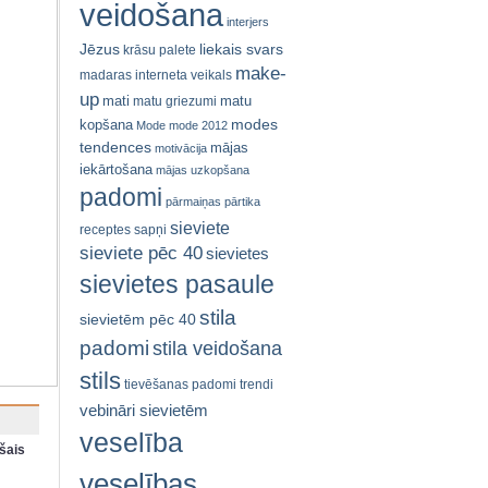
veidošana
interjers
Jēzus
liekais svars
krāsu palete
make-
madaras interneta veikals
up
mati
matu
matu griezumi
modes
kopšana
Mode
mode 2012
tendences
mājas
motivācija
iekārtošana
mājas uzkopšana
padomi
pārmaiņas
pārtika
sieviete
receptes
sapņi
sieviete pēc 40
sievietes
sievietes pasaule
stila
sievietēm pēc 40
padomi
stila veidošana
stils
tievēšanas padomi
trendi
vebināri sievietēm
veselība
šais
veselības