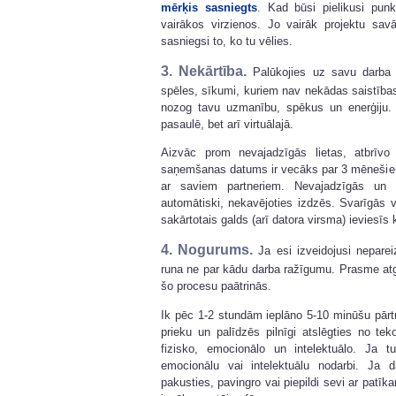
mērķis sasniegts
. Kad būsi pielikusi punk
vairākos virzienos. Jo vairāk projektu savā
sasniegsi to, ko tu vēlies.
3. Nekārtība.
Palūkojies uz savu darba g
spēles, sīkumi, kuriem nav nekādas saistība
nozog tavu uzmanību, spēkus un enerģiju. T
pasaulē, bet arī virtuālajā.
Aizvāc prom nevajadzīgās lietas, atbrīvo
saņemšanas datums ir vecāks par 3 mēnešiem
ar saviem partneriem. Nevajadzīgās un
automātiski, nekavējoties izdzēs. Svarīgās 
sakārtotais galds (arī datora virsma) ieviesīs
4. Nogurums.
Ja esi izveidojusi neparei
runa ne par kādu darba ražīgumu. Prasme atg
šo procesu paātrinās.
Ik pēc 1-2 stundām ieplāno 5-10 minūšu pār
prieku un palīdzēs pilnīgi atslēgties no te
fizisko, emocionālo un intelektuālo. Ja t
emocionālu vai intelektuālu nodarbi. Ja d
pakusties, pavingro vai piepildi sevi ar pat