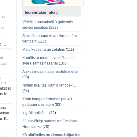
Iecienītākie raksti
dus
Vīrieši ir nosaukuši 3 galvenās
sievas īpašības
(162)
oti
Sieviešu paaudze ar izkropļotām
et
vērtībām
(117)
ad …
Matu kopšana un želatīns
(111)
Kanēlis ar medu – veselībai un
aļa
svara samazināšanai
(103)
zlasīt
Aizkustinoša mātes vēstule meitai
(98)
a
d pa
Notiek tikai tas, kam ir jānotiek…
akstiet
(94)
s.lv
Kāda kunga pārdomas par 40+
gadīgām sievietēm
(83)
šana
Ir grūti noticēt…
(82)
 nekad
ju. Ka
33 sievišķīgi padomi no Evelīnas
Hromčenko
(78)
Kā atbrīvoties no ziemas krājumiem