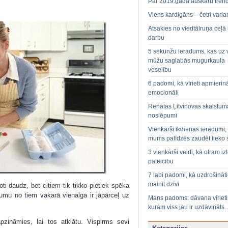
Par 2019.gada auskaru tren
Viens kardigāns – četri varian
Atsakies no viedtālruņa ceļā
darbu
5 sekunžu ieradums, kas uz 
mūžu saglabās mugurkaula
veselību
6 padomi, kā vīrieti apmierin
emocionāli
Renatas Ļitvinovas skaistum
noslēpumi
Vienkārši ikdienas ieradumi,
mums palīdzēs zaudēt lieko 
3 vienkārši veidi, kā otram izt
pateicību
7 labi padomi, kā uzdrošināt
mainīt dzīvi
ti daudz, bet citiem tik tikko pietiek spēka
umu no tiem vakarā vienalga ir jāpārceļ uz
Mans padoms: dāvana vīriet
kuram viss jau ir uzdāvināts
pzināmies, lai tos atklātu. Vispirms sevi