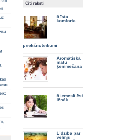
diem
Citi raksti
ti
5 īsta
 uz
komforta
visu
priekšnoteikumi
āt
Aromātiskā
matu
a
ķemmēšana
 kas
svaru
eikt
5 iemesli ēst
lēnāk
ies
im,
…
Līdzība par
vēlmju