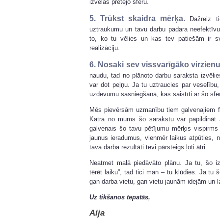
izvēlas pretējo sfēru.
5. Trūkst skaidra mērķa.
Dažreiz ti
uztraukumu un tavu darbu padara neefektīvu
to, ko tu vēlies un kas tev patiešām ir sv
realizāciju.
6. Nosaki sev vissvarīgāko virzienu
naudu, tad no plānoto darbu saraksta izvēli
var dot peļņu. Ja tu uztraucies par veselību,
uzdevumu sasniegšanā, kas saistīti ar šo sfē
Mēs pievērsām uzmanību tiem galvenajiem f
Katra no mums šo sarakstu var papildināt 
galvenais šo tavu pētījumu mērķis vispirms 
jaunus ieradumus, vienmēr laikus atpūties, no
tava darba rezultāti tevi pārsteigs ļoti ātri.
Neatmet malā piedāvāto plānu. Ja tu, šo 
tērēt laiku”, tad tici man – tu kļūdies. Ja tu 
gan darba vietu, gan vietu jaunām idejām un la
Uz tikšanos tepatās,
Aija