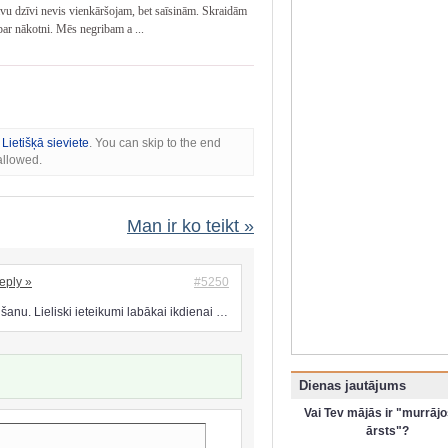
vu dzīvi nevis vienkāršojam, bet saīsinām. Skraidām
 par nākotni. Mēs negribam a ...
s
Lietišķā sieviete
. You can skip to the end
allowed.
Man ir ko teikt »
eply »
#5250
anu. Lieliski ieteikumi labākai ikdienai …
Dienas jautājums
Vai Tev mājās ir "murrājo
ārsts"?