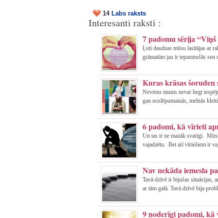
14
Labs raksts
Interesanti raksti :
7 padomu sērija “Viņš i
Ļoti daudzas mūsu lasītājas ar 
grāmatām jau ir iepazinušās sen 
Kuras krāsas šoruden 
Neviens mums nevar liegt iespēju
gan noslēpumainās, melnās kleitiņ
6 padomi, kā vīrieti a
Un tas ir ne mazāk svarīgi. Mūsu
vajadzētu. Bet arī vīriešiem ir va
Nav nekāda iemesla par
Tavā dzīvē ir bijušas situācijas,
ar tām galā. Tavā dzīvē bija prob
9 noderīgi padomi, kā 