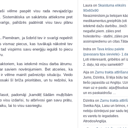
Laura on
Skaistuma eliksīrs
90x60x90
eši vēlme paspēt visu rada nevajadzīgu
Neaizmirsīsim,ja lietojam kā
. Sistemātiska un sakārtota attieksme pret
medikamentus,greipfrūts ļoti
arīgs, palīdzēs paātrināt visu tavu plānu
ietekmē dažu darbību...bieži ļ
negatīvi,piem. zāles pret
holesterīnu - statīni, zāles pr
.
Piemēram, ja šobrīd tev ir svarīgi nopelnīt
assinspiedienu un citas.Tāt
es vismaz piecus, kas tuvākajā nākotnē tev
 tad vispirms savu enerģiju ieguldi to piecu
Indra on
Tava krāsu palete
(pavasara tipa sieviete)- 1.d
ru.
Ļoti interesanti, gribētos arī i
aktoriem, kas ietekmē mūsu darba ātrumu.
2. daļu, kā viņu sameklēt?
ar saviem novērojumiem. Bet atceries, ka
Aija on
Zarnu trakta attīrīšan
ir vēlme mainīt pašreizējo situāciju. Veido
Jums, Dzintra, šī tēja būtu ta
saki šī brīža prioritātes, un tu redzēsi, ka
tiešo japasūta uz Angliju. Uzr
man uz e-pastu: aija@buduar
un es paskaidrošu …
izlasot, padomāji „kamdēļ šādām muļķībām
šo visu izdarīsi, tu atbrīvosi gan savu prātu,
Dzintra on
Zarnu trakta attīrī
iku, lai to visu sasniegtu.
Sveika Aija, Lasu un brinos,
nebiju dzirdejusi par sadu te
es varetu to iegadaties.
AtrodosAnglija.