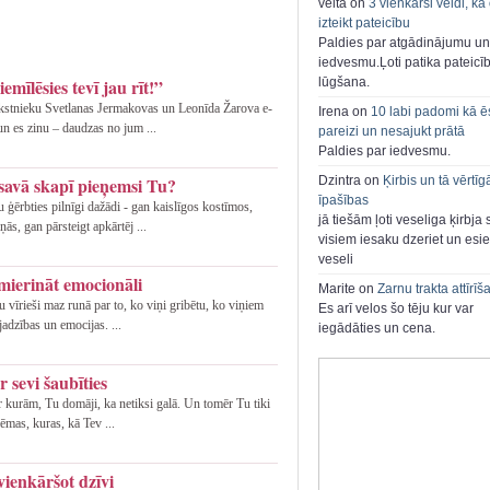
velta on
3 vienkārši veidi, kā
izteikt pateicību
Paldies par atgādinājumu un
iedvesmu.Ļoti patika pateicī
emīlēsies tevī jau rīt!”
lūgšana.
rakstnieku Svetlanas Jermakovas un Leonīda Žarova e-
Irena on
10 labi padomi kā ē
un es zinu – daudzas no jum ...
pareizi un nesajukt prātā
Paldies par iedvesmu.
savā skapī pieņemsi Tu?
Dzintra on
Ķirbis un tā vērtīg
īpašības
 ģērbties pilnīgi dažādi - gan kaislīgos kostīmos,
jā tiešām ļoti veseliga ķirbja 
ās, gan pārsteigt apkārtēj ...
visiem iesaku dzeriet un esie
veseli
pmierināt emocionāli
Marite on
Zarnu trakta attīrīš
 vīrieši maz runā par to, ko viņi gribētu, ko viņiem
Es arī velos šo tēju kur var
jadzības un emocijas. ...
iegādāties un cena.
 sevi šaubīties
 ar kurām, Tu domāji, ka netiksi galā. Un tomēr Tu tiki
lēmas, kuras, kā Tev ...
vienkāršot dzīvi