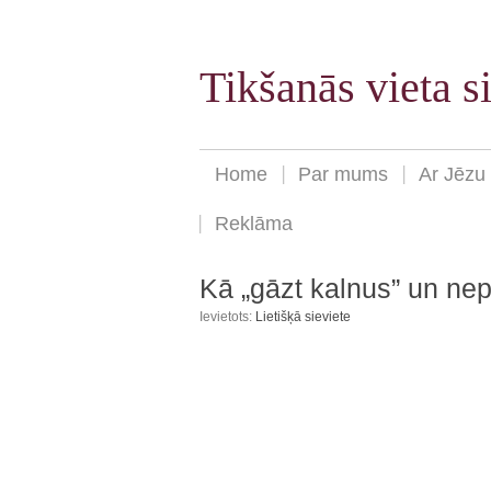
Tikšanās vieta 
Home
Par mums
Ar Jēzu
Reklāma
Kā „gāzt kalnus” un nep
Ievietots:
Lietišķā sieviete