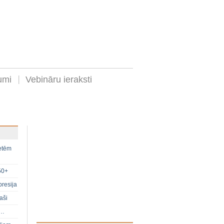
umi
Vebināru ieraksti
ietēm
50+
presija
aši
s…