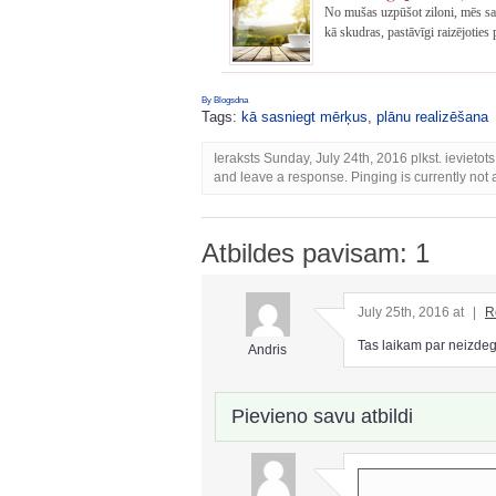
No mušas uzpūšot ziloni, mēs sa
kā skudras, pastāvīgi raizējoties
By Blogsdna
Tags:
kā sasniegt mērķus
,
plānu realizēšana
Ieraksts Sunday, July 24th, 2016 plkst. ievietot
and leave a response. Pinging is currently not 
Atbildes pavisam: 1
July 25th, 2016 at
|
R
Tas laikam par neizdegš
Andris
Pievieno savu atbildi