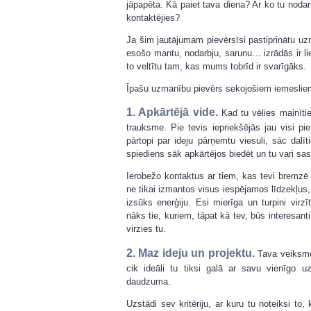
jāpapēta. Kā paiet tava diena? Ar ko tu nod
kontaktējies?
Ja šim jautājumam pievērsīsi pastiprinātu u
esošo mantu, nodarbju, sarunu… izrādās ir l
to veltītu tam, kas mums tobrīd ir svarīgāks.
Īpašu uzmanību pievērs sekojošiem iemeslie
1. Apkārtējā vide.
Kad tu vēlies mainīti
trauksme. Pie tevis iepriekšējās jau visi pie
pārtopi par ideju pārņemtu viesuli, sāc dal
spiediens sāk apkārtējos biedēt un tu vari sas
Ierobežo kontaktus ar tiem, kas tevi bremzē u
ne tikai izmantos visus iespējamos līdzekļus, 
izsūks enerģiju. Esi mierīga un turpini virzīt
nāks tie, kuriem, tāpat kā tev, būs interesanti
virzies tu.
2. Maz ideju un projektu.
Tava veiksme
cik ideāli tu tiksi galā ar savu vienīgo
daudzuma.
Uzstādi sev kritēriju, ar kuru tu noteiksi to