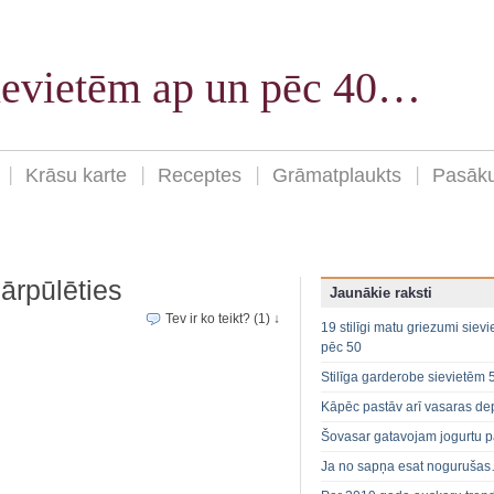
sievietēm ap un pēc 40…
Krāsu karte
Receptes
Grāmatplaukts
Pasāk
ārpūlēties
Jaunākie raksti
Tev ir ko teikt? (1) ↓
19 stilīgi matu griezumi siev
pēc 50
Stilīga garderobe sievietēm 
Kāpēc pastāv arī vasaras de
Šovasar gatavojam jogurtu p
Ja no sapņa esat noguruša