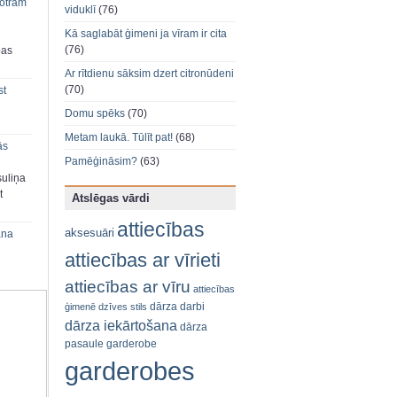
 otram
viduklī
(76)
Kā saglabāt ģimeni ja vīram ir cita
(76)
bas
Ar rītdienu sāksim dzert citronūdeni
(70)
st
Domu spēks
(70)
Metam laukā. Tūlīt pat!
(68)
ās
Pamēģināsim?
(63)
suliņa
t
Atslēgas vārdi
attiecības
aksesuāri
ana
attiecības ar vīrieti
attiecības ar vīru
attiecības
dārza darbi
ģimenē
dzīves stils
dārza iekārtošana
dārza
pasaule
garderobe
garderobes