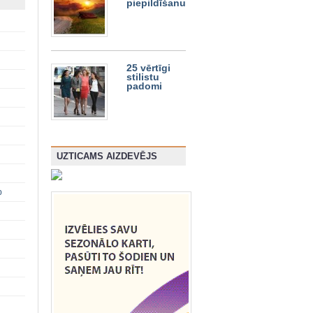
piepildīšanu
25 vērtīgi
stilistu
padomi
UZTICAMS AIZDEVĒJS
p