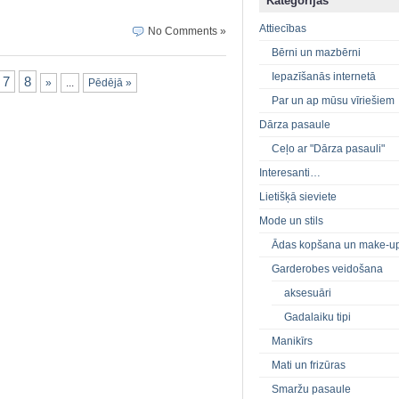
Kategorijas
Attiecības
No Comments »
Bērni un mazbērni
Iepazīšanās internetā
7
8
»
...
Pēdējā »
Par un ap mūsu vīriešiem
Dārza pasaule
Ceļo ar "Dārza pasauli"
Interesanti…
Lietišķā sieviete
Mode un stils
Ādas kopšana un make-u
Garderobes veidošana
aksesuāri
Gadalaiku tipi
Manikīrs
Mati un frizūras
Smaržu pasaule