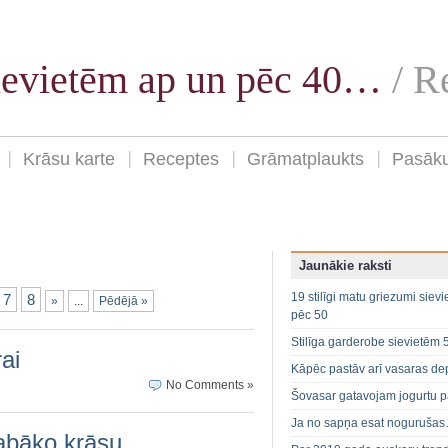
sievietēm ap un pēc 40…
/ 
Krāsu karte
Receptes
Grāmatplaukts
Pasāk
Jaunākie raksti
19 stilīgi matu griezumi siev
7
8
»
...
Pēdējā »
pēc 50
Stilīga garderobe sievietēm 
ai
Kāpēc pastāv arī vasaras de
No Comments »
Šovasar gatavojam jogurtu p
Ja no sapņa esat noguruša
abāko krāsu