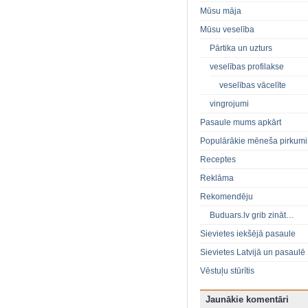
Mūsu māja
Mūsu veselība
Pārtika un uzturs
veselības profilakse
veselības vācelīte
vingrojumi
Pasaule mums apkārt
Populārākie mēneša pirkumi
Receptes
Reklāma
Rekomendēju
Buduars.lv grib zināt…
Sievietes iekšējā pasaule
Sievietes Latvijā un pasaulē
Vēstuļu stūrītis
Jaunākie komentāri