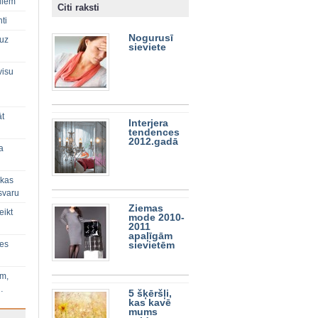
diem
Citi raksti
ti
Nogurusī
 uz
sieviete
visu
āt
Interjera
tendences
2012.gadā
a
 kas
svaru
Ziemas
eikt
mode 2010-
2011
apaļīgām
ies
sievietēm
im,
…
5 šķēršļi,
kas kavē
mums