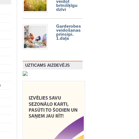
veidot
brīnišķīgu
dzīvi
Garderobes
veidošanas
principi.
1.daļa
UZTICAMS AIZDEVĒJS
p