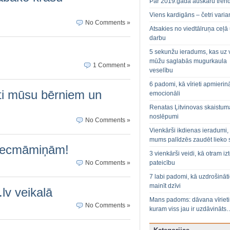
Par 2019.gada auskaru tren
Viens kardigāns – četri varian
No Comments »
Atsakies no viedtālruņa ceļā
darbu
5 sekunžu ieradums, kas uz 
mūžu saglabās mugurkaula
1 Comment »
veselību
6 padomi, kā vīrieti apmierin
kti mūsu bērniem un
emocionāli
Renatas Ļitvinovas skaistum
noslēpumi
No Comments »
Vienkārši ikdienas ieradumi,
mums palīdzēs zaudēt lieko 
vecmāmiņām!
3 vienkārši veidi, kā otram izt
pateicību
No Comments »
7 labi padomi, kā uzdrošināt
mainīt dzīvi
v veikalā
Mans padoms: dāvana vīriet
No Comments »
kuram viss jau ir uzdāvināts