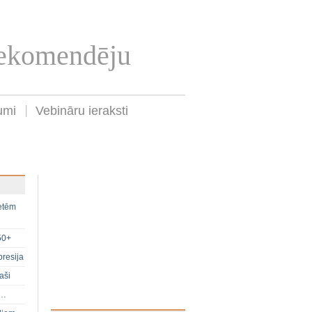
Rekomendēju
umi
Vebināru ieraksti
ietēm
50+
presija
aši
s…