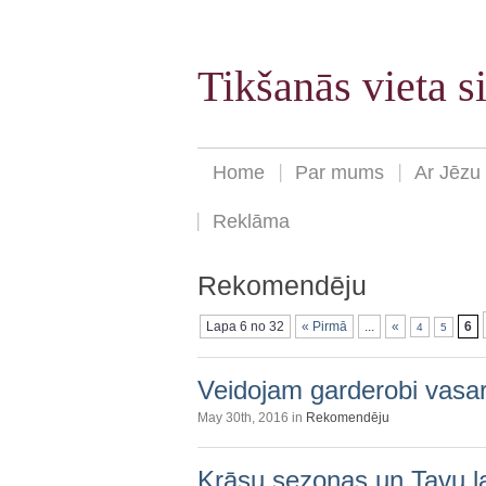
Tikšanās vieta 
Home
Par mums
Ar Jēzu
Reklāma
Rekomendēju
Lapa 6 no 32
« Pirmā
...
«
6
4
5
Veidojam garderobi vasar
May 30th, 2016 in
Rekomendēju
Krāsu sezonas un Tavu l