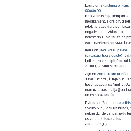
Laura on
Skaistuma eliksīrs
90x60x90
Neaizmirsīsim,ja lietojam kā
medikamentus,greipfrūts ļoti
ietekmē dažu darbību...bieži ļ
negatīvi,piem. zāles pret
holesterīnu - statīni, zāles pr
assinspiedienu un citas.Tāt
Indra on
Tava krāsu palete
(pavasara tipa sieviete)- 1.d
Ļoti interesanti, gribētos arī i
2. daļu, kā viņu sameklēt?
Aija on
Zarnu trakta attīrīšan
Jums, Dzintra, šī tēja būtu ta
tiešo japasūta uz Angliju. Uzr
man uz e-pastu: aija@buduar
un es paskaidrošu …
Dzintra on
Zarnu trakta attīrī
Sveika Aija, Lasu un brinos,
nebiju dzirdejusi par sadu te
es varetu to iegadaties.
AtrodosAnglija.