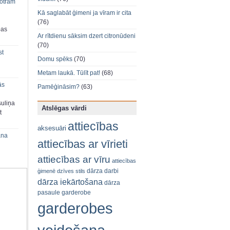
 otram
Kā saglabāt ģimeni ja vīram ir cita
(76)
bas
Ar rītdienu sāksim dzert citronūdeni
(70)
st
Domu spēks
(70)
Metam laukā. Tūlīt pat!
(68)
ās
Pamēģināsim?
(63)
suliņa
Atslēgas vārdi
t
attiecības
aksesuāri
ana
attiecības ar vīrieti
attiecības ar vīru
attiecības
dārza darbi
ģimenē
dzīves stils
dārza iekārtošana
dārza
pasaule
garderobe
garderobes