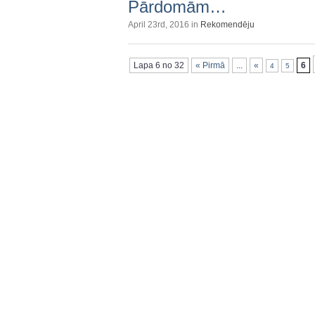
Pārdomām…
April 23rd, 2016 in
Rekomendēju
Lapa 6 no 32
« Pirmā
...
«
6
4
5