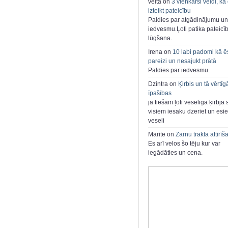
velta on
3 vienkārši veidi, kā
izteikt pateicību
Paldies par atgādinājumu un
iedvesmu.Ļoti patika pateicī
lūgšana.
Irena on
10 labi padomi kā ē
pareizi un nesajukt prātā
Paldies par iedvesmu.
Dzintra on
Ķirbis un tā vērtīg
īpašības
jā tiešām ļoti veseliga ķirbja 
visiem iesaku dzeriet un esie
veseli
Marite on
Zarnu trakta attīrīš
Es arī velos šo tēju kur var
iegādāties un cena.