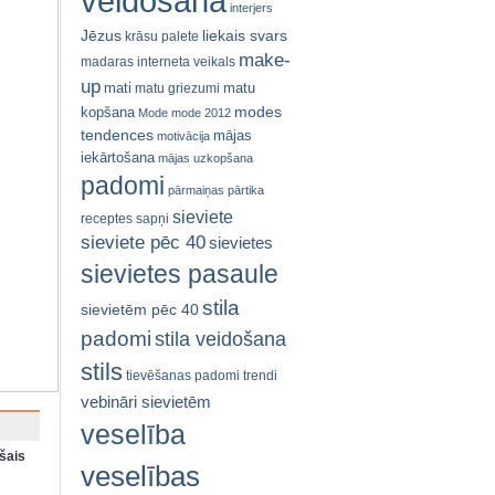
veidošana
interjers
Jēzus
liekais svars
krāsu palete
make-
madaras interneta veikals
up
mati
matu
matu griezumi
modes
kopšana
Mode
mode 2012
tendences
mājas
motivācija
iekārtošana
mājas uzkopšana
padomi
pārmaiņas
pārtika
sieviete
receptes
sapņi
sieviete pēc 40
sievietes
sievietes pasaule
stila
sievietēm pēc 40
padomi
stila veidošana
stils
tievēšanas padomi
trendi
vebināri sievietēm
veselība
šais
veselības