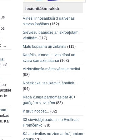
Iecienītākie raksti
dus
Vīrieši ir nosaukuši 3 galvenās
sievas īpašības
(162)
oti
Sieviešu paaudze ar izkropļotām
vērtībām
(117)
et
ad …
Matu kopšana un želatīns
(111)
Kanēlis ar medu – veselībai un
aļa
svara samazināšanai
(103)
zlasīt
Aizkustinoša mātes vēstule meitai
(98)
a
Notiek tikai tas, kam ir jānotiek…
d pa
(94)
akstiet
s.lv
Kāda kunga pārdomas par 40+
gadīgām sievietēm
(83)
šana
Ir grūti noticēt…
(82)
 nekad
33 sievišķīgi padomi no Evelīnas
ju. Ka
Hromčenko
(78)
Kā atbrīvoties no ziemas krājumiem
viduklī
(76)