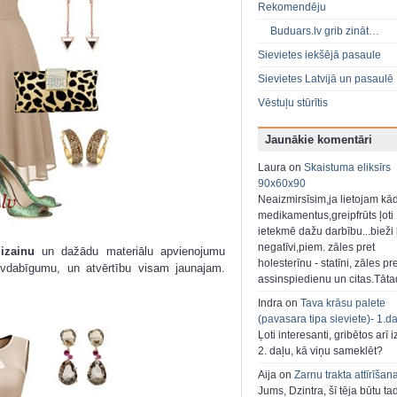
Rekomendēju
Buduars.lv grib zināt…
Sievietes iekšējā pasaule
Sievietes Latvijā un pasaulē
Vēstuļu stūrītis
Jaunākie komentāri
Laura on
Skaistuma eliksīrs
90x60x90
Neaizmirsīsim,ja lietojam kā
medikamentus,greipfrūts ļoti
ietekmē dažu darbību...bieži ļ
negatīvi,piem. zāles pret
izainu
un dažādu materiālu apvienojumu
holesterīnu - statīni, zāles pr
vdabīgumu, un atvērtību visam jaunajam.
assinspiedienu un citas.Tāt
Indra on
Tava krāsu palete
(pavasara tipa sieviete)- 1.d
Ļoti interesanti, gribētos arī i
2. daļu, kā viņu sameklēt?
Aija on
Zarnu trakta attīrīšan
Jums, Dzintra, šī tēja būtu ta