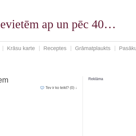
sievietēm ap un pēc 40…
Krāsu karte
Receptes
Grāmatplaukts
Pasāk
iem
Reklāma
Tev ir ko teikt? (0) ↓