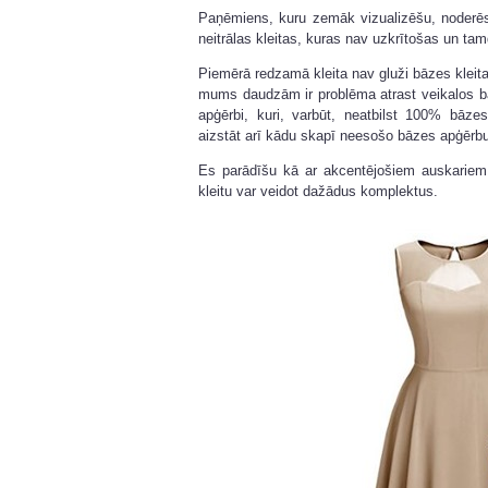
Paņēmiens, kuru zemāk vizualizēšu, noderē
neitrālas kleitas, kuras nav uzkrītošas un 
Piemērā redzamā kleita nav gluži bāzes kleita,
mums daudzām ir problēma atrast veikalos bā
apģērbi, kuri, varbūt, neatbilst 100% bāz
aizstāt arī kādu skapī neesošo bāzes apģērbu
Es parādīšu kā ar akcentējošiem auskarie
kleitu var veidot dažādus komplektus.