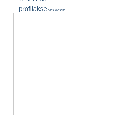
profilakse
ādas kopšana