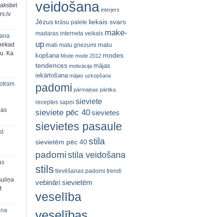
veidošana
akstiet
interjers
s.lv
Jēzus
liekais svars
krāsu palete
make-
madaras interneta veikals
šana
up
mati
matu
 nekad
matu griezumi
ju. Ka
modes
kopšana
Mode
mode 2012
tendences
mājas
motivācija
iekārtošana
mājas uzkopšana
 otram
padomi
pārmaiņas
pārtika
sieviete
receptes
sapņi
bas
sieviete pēc 40
sievietes
sievietes pasaule
st
stila
sievietēm pēc 40
padomi
stila veidošana
ās
stils
tievēšanas padomi
trendi
suliņa
vebināri sievietēm
t
veselība
ana
veselības