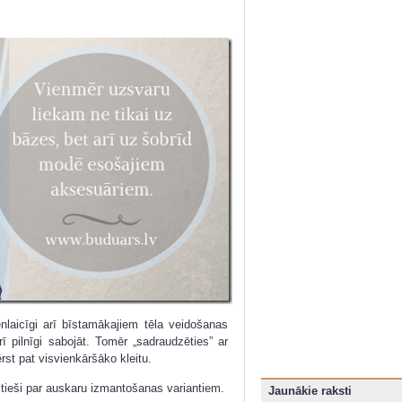
enlaicīgi arī bīstamākajiem tēla veidošanas
ī pilnīgi sabojāt. Tomēr „sadraudzēties” ar
ērst pat visvienkāršāko kleitu.
u tieši par auskaru izmantošanas variantiem.
Jaunākie raksti