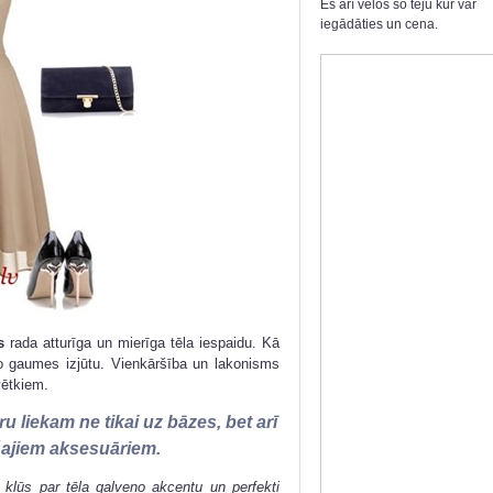
Es arī velos šo tēju kur var
iegādāties un cena.
s
rada atturīga un mierīga tēla iespaidu. Kā
to gaumes izjūtu. Vienkāršība un lakonisms
vētkiem.
 liekam ne tikai uz bāzes, bet arī
ajiem aksesuāriem.
) kļūs par tēla galveno akcentu un perfekti