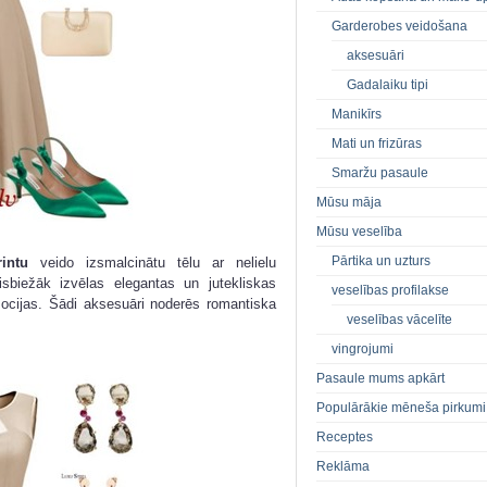
Garderobes veidošana
aksesuāri
Gadalaiku tipi
Manikīrs
Mati un frizūras
Smaržu pasaule
Mūsu māja
Mūsu veselība
Pārtika un uzturs
intu
veido izsmalcinātu tēlu ar nelielu
sbiežāk izvēlas elegantas un jutekliskas
veselības profilakse
ocijas. Šādi aksesuāri noderēs romantiska
veselības vācelīte
vingrojumi
Pasaule mums apkārt
Populārākie mēneša pirkumi
Receptes
Reklāma