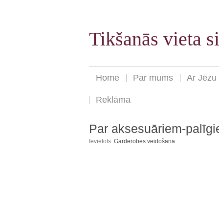
Tikšanās vieta 
Home
Par mums
Ar Jēzu
Reklāma
Par aksesuāriem-palīg
Ievietots:
Garderobes veidošana