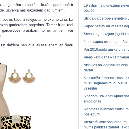
s aizņemtām sievietēm, kurām garderobē ir
19 stilīgi matu griezumi siev
tamdēļ uzvelkamas dažādiem gadījumiem.
pēc 50
Stilīga garderobe sievietēm 
 bet es tādu izvēlējos ar nolūku, jo zinu, ka
zes garderobes apģērbus. Tomēr ir arī tādi
Kāpēc pastāv arī vasaras de
es garderobes prasībām, tomēr ar tiem var
Šovasar gatavojam jogurtu p
.
Ja no sapņa esat noguruša
m un dažiem papildus aksesuāriem ap šādu
Par 2019.gada auskaru tren
Viens kardigāns – četri varian
Atsakies no viedtālruņa ceļā
darbu
5 sekunžu ieradums, kas uz 
mūžu saglabās mugurkaula
veselību
6 padomi, kā vīrieti apmierin
emocionāli
Renatas Ļitvinovas skaistum
noslēpumi
Vienkārši ikdienas ieradumi,
mums palīdzēs zaudēt lieko 