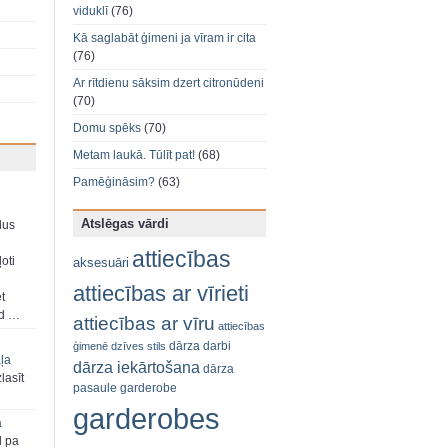
viduklī
(76)
Kā saglabāt ģimeni ja vīram ir cita
(76)
Ar rītdienu sāksim dzert citronūdeni
(70)
Domu spēks
(70)
Metam laukā. Tūlīt pat!
(68)
Pamēģināsim?
(63)
Atslēgas vārdi
dus
attiecības
oti
aksesuāri
attiecības ar vīrieti
et
ad …
attiecības ar vīru
attiecības
dārza darbi
ģimenē
dzīves stils
aļa
dārza iekārtošana
dārza
zlasīt
pasaule
garderobe
garderobes
a
d pa