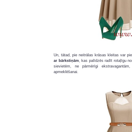
Un, tātad, pie neitrālas krāsas kleitas var p
ar bārkstiņām
, kas palīdzēs radīt rotaļīgu 
sievietēm, ne pārmērīgi ekstravagantām,
apmeklēšanai.