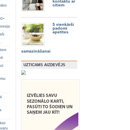
kontaktu ar
citiem
ietēm
50+
5 vienkārši
presija
padomi
apetītes
aši
s…
diem
samazināšanai
ti
UZTICAMS AIZDEVĒJS
 uz
visu
āt
a
 kas
svaru