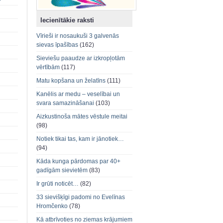
Iecienītākie raksti
Vīrieši ir nosaukuši 3 galvenās
sievas īpašības
(162)
Sieviešu paaudze ar izkropļotām
vērtībām
(117)
Matu kopšana un želatīns
(111)
Kanēlis ar medu – veselībai un
svara samazināšanai
(103)
Aizkustinoša mātes vēstule meitai
(98)
Notiek tikai tas, kam ir jānotiek…
(94)
Kāda kunga pārdomas par 40+
gadīgām sievietēm
(83)
Ir grūti noticēt…
(82)
33 sievišķīgi padomi no Evelīnas
Hromčenko
(78)
Kā atbrīvoties no ziemas krājumiem