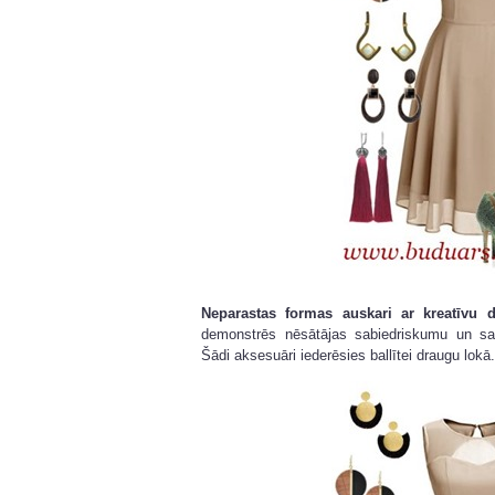
Neparastas formas auskari ar kreatīvu d
demonstrēs nēsātājas sabiedriskumu un sa
Šādi aksesuāri iederēsies ballītei draugu lokā.