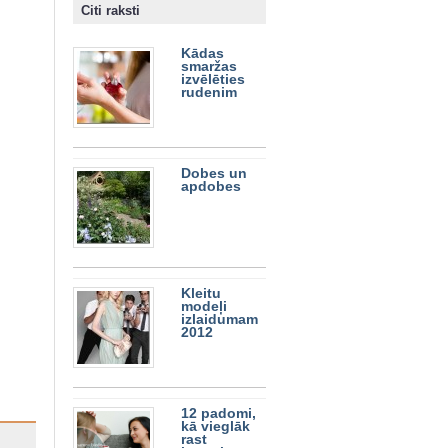
Citi raksti
Kādas
smaržas
izvēlēties
rudenim
Dobes un
apdobes
Kleitu
modeļi
izlaidumam
2012
12 padomi,
kā vieglāk
rast