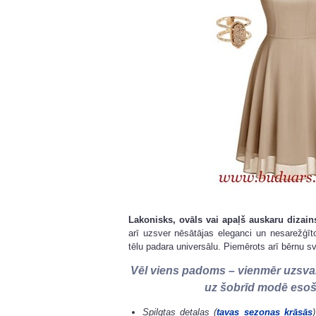
Lakonisks, ovāls vai apaļš auskaru dizain
arī uzsver nēsātājas eleganci un nesarežģī
tēlu padara universālu. Piemērots arī bērnu s
Vēl viens padoms – vienmēr uzsvaru
uz šobrīd modē esoš
Spilgtas detaļas (
tavas sezonas krāsās