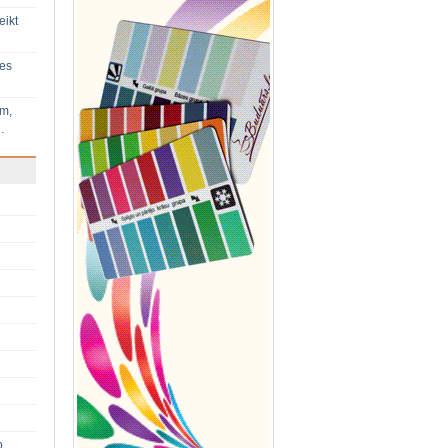
eikt
ies
im,
…
p