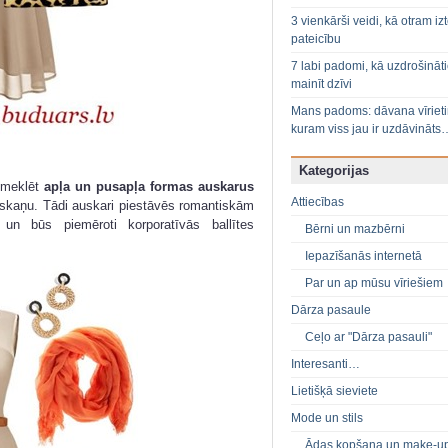
3 vienkārši veidi, kā otram izt
pateicību
7 labi padomi, kā uzdrošināt
mainīt dzīvi
Mans padoms: dāvana vīriet
kuram viss jau ir uzdāvināts
Kategorijas
iemeklēt
apļa un pusapļa formas auskarus
Attiecības
noskaņu. Tādi auskari piestāvēs romantiskām
 un būs piemēroti korporatīvās ballītes
Bērni un mazbērni
Iepazīšanās internetā
Par un ap mūsu vīriešiem
Dārza pasaule
Ceļo ar "Dārza pasauli"
Interesanti…
Lietišķā sieviete
Mode un stils
Ādas kopšana un make-u