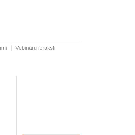
umi
Vebināru ieraksti