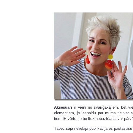
Aksesuāri
ir vieni no svarīgākajiem, bet vi
elementiem, jo iespaidu par mums tie var ar
tiem IR vērts, jo tie līdz nepazīšanai var pārv
Tāpēc šajā nelielajā publikācijā es pastāstīš