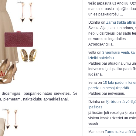
tiešo japasūta uz Angliju. Uzr
man uz e-pastu: aija@buduar
un es paskaidrošu …
Dzintra on
Zarnu trakta attīrī
Sveika Aija, Lasu un brinos,
nebiju dzirdejusi par sadu te
es varetu to iegadaties.
AtrodosAnglija.
velta on
3 vienkārši veidi, kā
izteikt pateicību
Paldies par atgādinājumu un
iedvesmu.Ļoti patika pateicī
lūgšana.
Irena on
10 labi padomi kā ē
pareizi un nesajukt prātā
 drosmīgas, pašpārliecinātas sievietes. Šī
Paldies par iedvesmu.
ku, piemēram, naktsklubu apmeklēšanai.
Dzintra on
Ķirbis un tā vērtīg
īpašības
jā tiešām ļoti veseliga ķirbja 
visiem iesaku dzeriet un esie
veseli
Marite on
Zarnu trakta attīrīš