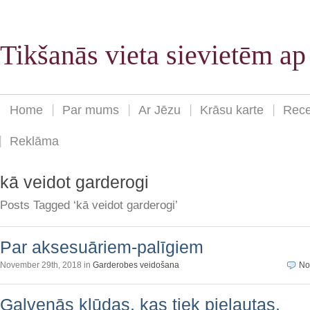
Tikšanās vieta sievietēm a
Home
Par mums
Ar Jēzu
Krāsu karte
Rece
Reklāma
kā veidot garderogi
Posts Tagged ‘kā veidot garderogi’
Par aksesuāriem-palīgiem
November 29th, 2018 in
Garderobes veidošana
No
Galvenās kļūdas, kas tiek pieļautas,