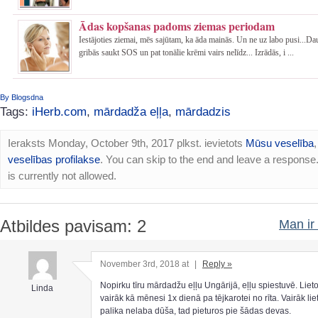
Ādas kopšanas padoms ziemas periodam
Iestājoties ziemai, mēs sajūtam, ka āda mainās. Un ne uz labo pusi...D
gribās saukt SOS un pat tonālie krēmi vairs nelīdz... Izrādās, i ...
By Blogsdna
Tags:
iHerb.com
,
mārdadža eļļa
,
mārdadzis
Ieraksts Monday, October 9th, 2017 plkst. ievietots
Mūsu veselība
,
veselības profilakse
. You can skip to the end and leave a response
is currently not allowed.
Atbildes pavisam: 2
Man ir 
November 3rd, 2018 at
|
Reply »
Nopirku tīru mārdadžu eļļu Ungārijā, eļļu spiestuvē. Lieto
Linda
vairāk kā mēnesi 1x dienā pa tējkarotei no rīta. Vairāk liet
palika nelaba dūša, tad pieturos pie šādas devas.