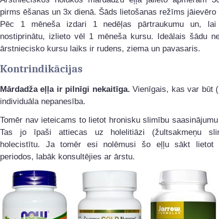
pirms ēšanas un 3x dienā. Šāds lietošanas režīms jāievēro
Pēc 1 mēneša izdari 1 nedēļas pārtraukumu un, lai 
nostiprinātu, izlieto vēl 1 mēneša kursu. Ideālais šādu n
ārstniecisko kursu laiks ir rudens, ziema un pavasaris.
Kontrindikācijas
Mārdadža eļļa ir pilnīgi nekaitīga.
Vienīgais, kas var būt (b
individuāla nepanesība.
Tomēr nav ieteicams to lietot hronisku slimību saasinājumu
Tas jo īpaši attiecas uz holelitiāzi (žultsakmeņu sl
holecistītu. Ja tomēr esi nolēmusi šo eļļu sākt lietot 
periodos, labāk konsultējies ar ārstu.