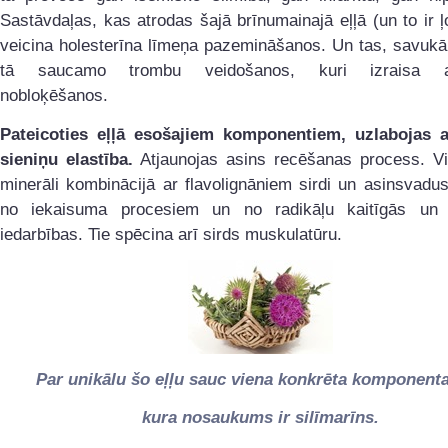
Sastāvdaļas, kas atrodas šajā brīnumainajā eļļā (un to ir ļ
veicina holesterīna līmeņa pazemināšanos. Un tas, savukā
tā saucamo trombu veidošanos, kuri izraisa a
nobloķēšanos.
Pateicoties eļļā esošajiem komponentiem, uzlabojas 
sieniņu elastība.
Atjaunojas asins recēšanas process. Vi
minerāli kombinācijā ar flavolignāniem sirdi un asinsvadu
no iekaisuma procesiem un no radikāļu kaitīgās un
iedarbības. Tie spēcina arī sirds muskulatūru.
Par unikālu šo eļļu sauc viena konkrēta komponenta
kura nosaukums ir silīmarīns.