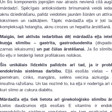
Un šis komponents joprojām nav atrasts nevienā citā augā
mārdadzī. Spēcīgais antioksidants brīnumainā veidā ieda
aknu dziedināšanu, palīdz veidoties jaunām šūnām un attīr
toksīniem un radikāļiem. Tāpēc mārdadža eļļa ir ļoti la
kompleksajā holangīta, aknu cirozes un hepatīta ārstēšanā.
Maigās, bet aktīvās iedarbības dēļ mārdadža eļļa iete
kuņģa slimību – gastrīta, gastroduodenīta
(divpads
zarnas iekaisums)
un pat čūlas ārstēšanai.
Ja šo slimību
šo eļļu ir lietderīgi lietot profilakses nolūkos.
Šis unikālais līdzeklis palīdzēs arī tad, ja ir pro
endokrīnās sistēmas darbību.
Eļļā esošās vielas – t
piemēram, cinks, mangāns, selēns veicina aizkuņģa 
insulīna ražošanu. Un tas nozīmē to, ka eļļa ir noderīga arī 
kuri slimo ar cukura diabētu.
Mārdadža eļļa tiek lietota arī ginekoloģisko slimību ār
Lielos daudzumos eļļā esošais E vitamīns ir endok
reproduktīvās sistēmas regulators, pie tam neatkarīgi n