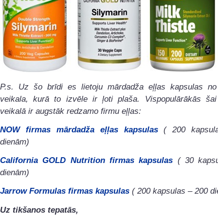
P.s. Uz šo brīdi es lietoju mārdadža eļļas kapsulas no 
veikala, kurā to izvēle ir ļoti plaša. Vispopulārākās šai
veikalā ir augstāk redzamo firmu eļļas:
NOW firmas mārdadža eļļas kapsulas
( 200 kapsul
dienām)
California GOLD Nutrition firmas kapsulas
( 30 kapsu
dienām)
Jarrow Formulas firmas kapsulas
( 200 kapsulas – 200 d
Uz tikšanos tepatās,