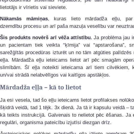
lietotājs ir vīrietis vai sieviete.
Nākamās māmiņas
, kuras lieto mārdadža eļļu, par
dzemdību procesu un arī paša mazuļa veselību var neuztrau
Šis produkts novērš arī vēža attīstību.
Ja problēma jau i
un pacientam tiek veikta “ķīmija” vai “apstarošana”, 
sarežģītās procedūras izturēt un no tām atgūties palīdzē
eļļa. Mārdadža eļļu ieteicams lietot arī pēc smagām oper
slimībām. Šī eļļa noteikti ieteicama arī tiem cilvēkiem, 
un/vai strādā nelabvēlīgos vai kaitīgos apstākļos.
Mārdadža eļļa – kā to lietot
Ja esi vesela, tad šo eļļu ieteicams lietot profilakses nolūko
šķidrā veidā, tad 1 tējk. 3x dienā. Ja tā ir kapsulu veidā – ta
kā teikts instrukcijā. Galvenais to nelietot pēc ēšanas. Ja eļ
regulāri, organisma pateicību izjutīsi diezgan drīz.
Ārstnieciskos nolūkos mārdadžu eļļa jālieto apmēram 3