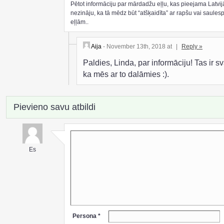
Pētot informāciju par mārdadžu eļļu, kas pieejama Latvij
nezināju, ka tā mēdz būt “atšķaidīta” ar rapšu vai saules
eļļām..
Aija
- November 13th, 2018 at
|
Reply »
Paldies, Linda, par informāciju! Tas ir sv
ka mēs ar to dalāmies :).
Pievieno savu atbildi
Es
Persona *