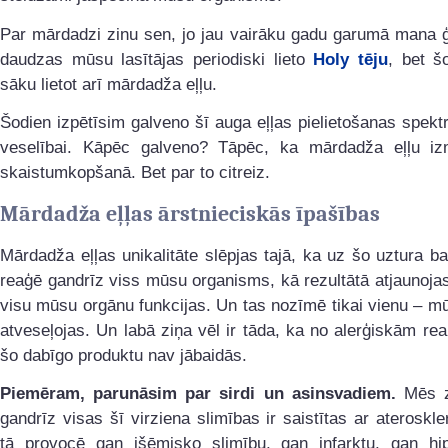
Par mārdadzi zinu sen, jo jau vairāku gadu garumā mana 
daudzas mūsu lasītājas periodiski lieto
Holy tēju
, bet š
sāku lietot arī mārdadža eļļu.
Šodien izpētīsim galveno šī auga eļļas pielietošanas spek
veselībai. Kāpēc galveno? Tāpēc, ka mārdadža eļļu iz
skaistumkopšanā. Bet par to citreiz.
Mārdadža eļļas ārstnieciskās īpašības
Mārdadža eļļas unikalitāte slēpjas tajā, ka uz šo uztura ba
reaģē gandrīz viss mūsu organisms, kā rezultātā atjaunojas
visu mūsu orgānu funkcijas. Un tas nozīmē tikai vienu – m
atveseļojas. Un labā ziņa vēl ir tāda, ka no alerģiskām re
šo dabīgo produktu nav jābaidās.
Piemēram, parunāsim par sirdi un asinsvadiem.
Mēs z
gandrīz visas šī virziena slimības ir saistītas ar ateroskler
tā provocē gan išēmisko slimību, gan infarktu, gan hipe