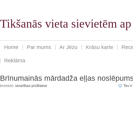
Tikšanās vieta sievietēm a
Home
Par mums
Ar Jēzu
Krāsu karte
Rece
Reklāma
Brīnumainās mārdadža eļļas noslēpum
Ievietots:
veselības profilakse
Tev ir