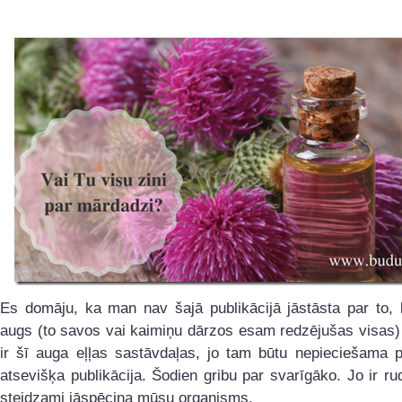
Es domāju, ka man nav šajā publikācijā jāstāsta par to, 
augs (to savos vai kaimiņu dārzos esam redzējušas visas)
ir šī auga eļļas sastāvdaļas, jo tam būtu nepieciešama p
atsevišķa publikācija. Šodien gribu par svarīgāko. Jo ir ru
steidzami jāspēcina mūsu organisms.