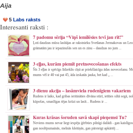
Aija
5
Labs raksts
Interesanti raksti :
7 padomu sērija “Viņš iemīlēsies tevī jau rīt!”
Ļoti daudzas mūsu lasītājas ar rakstnieku Svetlanas Jermakovas un Leo
grāmatām jau ir iepazinušās sen un es zinu – daudzas no jum ...
3 eļļas, kurām piemīt pretnovecošanas efekts
Šīs 3 eļļas ir spēcīgs līdzeklis cīņā ar priekšlaicīgu ādas novecošanu. 
mums vēl ir 40 vai pat 45, āda izskatās jauka, bet kad „ ...
3 dienu akcija – lasāmviela rudenīgiem vakariem
Rudens ir laiks, kad gribas ieritināties dīvāna stūrī, ietīties siltā segā, n
kūpošas, smaržīgas tējas krūzi un lasīt... Rudens ir ...
Kuras krāsas šoruden savā skapī pieņemsi Tu?
Neviens mums nevar liegt iespēju ģērbties pilnīgi dažādi - gan kaislīgo
gan noslēpumainās, melnās kleitiņās, gan pārsteigt apkārtēj ...