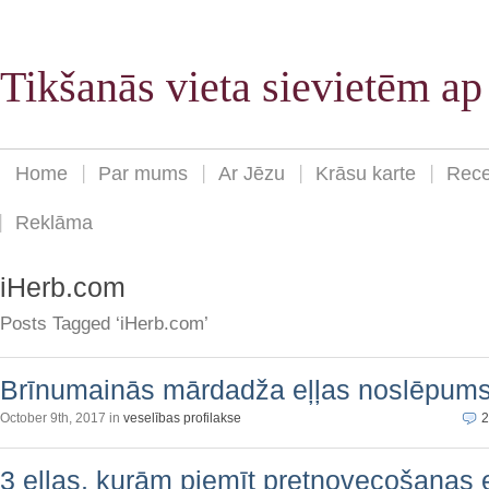
Tikšanās vieta sievietēm a
Home
Par mums
Ar Jēzu
Krāsu karte
Rece
Reklāma
iHerb.com
Posts Tagged ‘iHerb.com’
Brīnumainās mārdadža eļļas noslēpum
October 9th, 2017 in
veselības profilakse
2
3 eļļas, kurām piemīt pretnovecošanas 