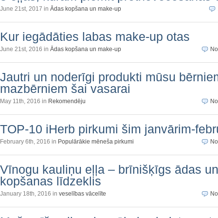
June 21st, 2017 in
Ādas kopšana un make-up
Kur iegādāties labas make-up otas
June 21st, 2016 in
Ādas kopšana un make-up
No
Jautri un noderīgi produkti mūsu bērni
mazbērniem šai vasarai
May 11th, 2016 in
Rekomendēju
No
TOP-10 iHerb pirkumi šim janvārim-feb
February 6th, 2016 in
Populārākie mēneša pirkumi
No
Vīnogu kauliņu eļļa – brīnišķīgs ādas u
kopšanas līdzeklis
January 18th, 2016 in
veselības vācelīte
No