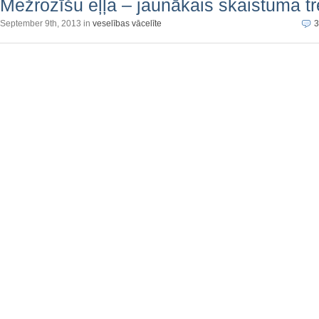
Mežrozīšu eļļa – jaunākais skaistuma t
September 9th, 2013 in
veselības vācelīte
3