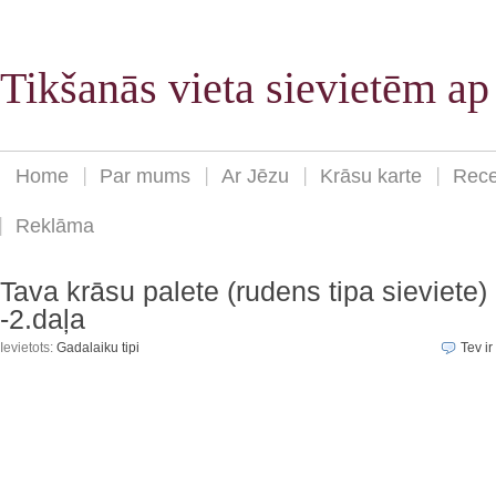
Tikšanās vieta sievietēm a
Home
Par mums
Ar Jēzu
Krāsu karte
Rece
Reklāma
Tava krāsu palete (rudens tipa sieviete)
-2.daļa
Ievietots:
Gadalaiku tipi
Tev ir