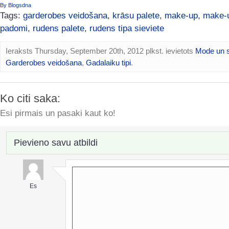
By Blogsdna
Tags:
garderobes veidošana
,
krāsu palete
,
make-up
,
make-
padomi
,
rudens palete
,
rudens tipa sieviete
Ieraksts Thursday, September 20th, 2012 plkst. ievietots
Mode un s
Garderobes veidošana
,
Gadalaiku tipi
.
Ko citi saka:
Esi pirmais un pasaki kaut ko!
Pievieno savu atbildi
Es