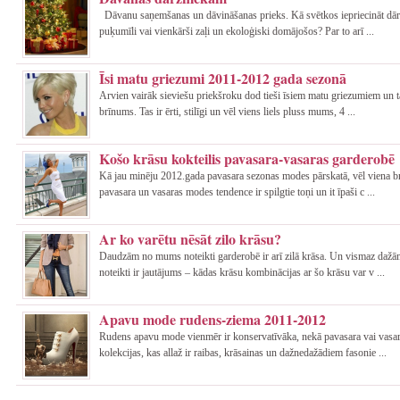
Dāvanu saņemšanas un dāvināšanas prieks. Kā svētkos iepriecināt dār
puķumīli vai vienkārši zaļi un ekoloģiski domājošos? Par to arī ...
Īsi matu griezumi 2011-2012 gada sezonā
Arvien vairāk sieviešu priekšroku dod tieši īsiem matu griezumiem un 
brīnums. Tas ir ērti, stilīgi un vēl viens liels pluss mums, 4 ...
Košo krāsu kokteilis pavasara-vasaras garderobē
Kā jau minēju 2012.gada pavasara sezonas modes pārskatā, vēl viena br
pavasara un vasaras modes tendence ir spilgtie toņi un it īpaši c ...
Ar ko varētu nēsāt zilo krāsu?
Daudzām no mums noteikti garderobē ir arī zilā krāsa. Un vismaz daž
noteikti ir jautājums – kādas krāsu kombinācijas ar šo krāsu var v ...
Apavu mode rudens-ziema 2011-2012
Rudens apavu mode vienmēr ir konservatīvāka, nekā pavasara vai vasa
kolekcijas, kas allaž ir raibas, krāsainas un dažnedažādiem fasonie ...