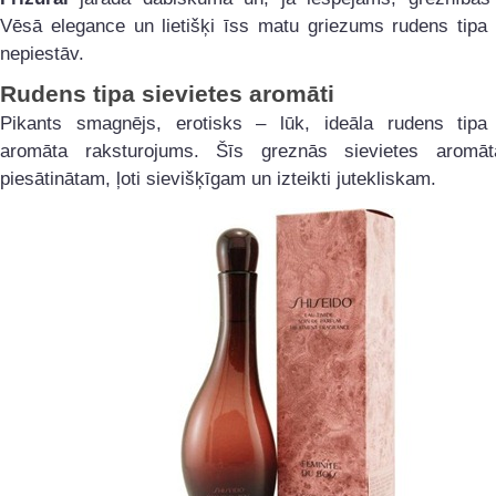
Vēsā elegance un lietišķi īss matu griezums rudens tipa 
nepiestāv.
Rudens tipa sievietes aromāti
Pikants smagnējs, erotisks – lūk, ideāla rudens tipa 
aromāta raksturojums. Šīs greznās sievietes aromā
piesātinātam, ļoti sievišķīgam un izteikti jutekliskam.