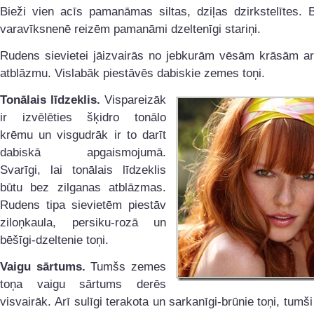
Bieži vien acīs pamanāmas siltas, dziļas dzirkstelītes. 
varavīksnenē reizēm pamanāmi dzeltenīgi stariņi.
Rudens sievietei jāizvairās no jebkurām vēsām krāsām ar 
atblāzmu. Vislabāk piestāvēs dabiskie zemes toņi.
Tonālais līdzeklis.
Vispareizāk
ir izvēlēties šķidro tonālo
krēmu un visgudrāk ir to darīt
dabiskā apgaismojumā.
Svarīgi, lai tonālais līdzeklis
būtu bez zilganas atblāzmas.
Rudens tipa sievietēm piestāv
ziloņkaula, persiku-rozā un
bēšīgi-dzeltenie toņi.
Vaigu sārtums.
Tumšs zemes
toņa vaigu sārtums derēs
visvairāk.
Arī sulīgi terakota un sarkanīgi-brūnie toņi, tumši