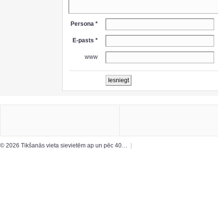
Persona *
E-pasts *
www
© 2026 Tikšanās vieta sievietēm ap un pēc 40…
|