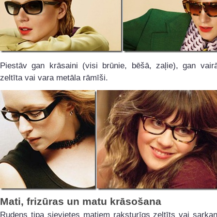
Piestāv gan krāsaini (visi brūnie, bēšā, zaļie), gan vair
zeltīta vai vara metāla rāmīši.
Mati, frizūras un matu krāsošana
Rudens tipa sievietes matiem raksturīgs zeltīts vai sarkanī