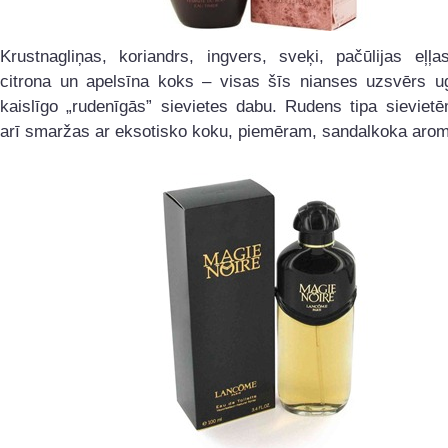
Krustnagliņas, koriandrs, ingvers, sveķi, pačūlijas eļļa
citrona un apelsīna koks – visas šīs nianses uzsvērs u
kaislīgo „rudenīgās” sievietes dabu. Rudens tipa sieviet
arī smaržas ar eksotisko koku, piemēram, sandalkoka arom