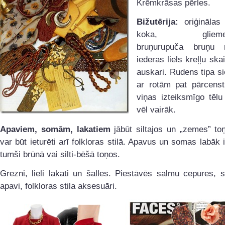
Krēmkrāsas pērles.
Bižutērija:
oriģinālas
koka, gliemežv
bruņurupuča bruņu m
iederas liels kreļļu ska
auskari. Rudens tipa si
ar rotām pat pārcenst
viņas izteiksmīgo tēlu
vēl vairāk.
Apaviem, somām, lakatiem
jābūt siltajos un „zemes” to
var būt ieturēti arī folkloras stilā. Apavus un somas labāk 
tumši brūnā vai silti-bēšā toņos.
Grezni, lieli lakati un šalles. Piestāvēs salmu cepures, sa
apavi, folkloras stila aksesuāri.