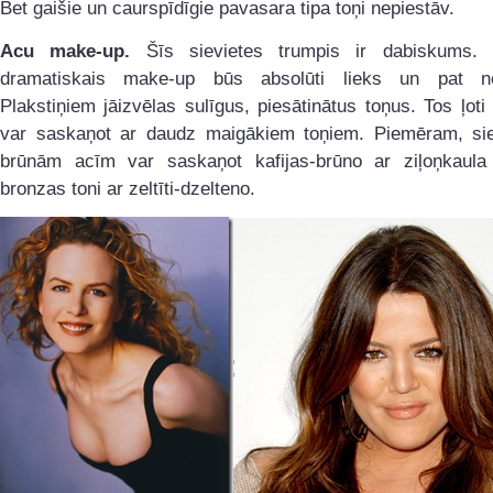
Bet gaišie un caurspīdīgie pavasara tipa toņi nepiestāv.
Acu make-up.
Šīs sievietes trumpis ir dabiskums. 
dramatiskais make-up būs absolūti lieks un pat ne
Plakstiņiem jāizvēlas sulīgus, piesātinātus toņus. Tos ļoti
var saskaņot ar daudz maigākiem toņiem. Piemēram, sie
brūnām acīm var saskaņot kafijas-brūno ar ziļoņkaula 
bronzas toni ar zeltīti-dzelteno.