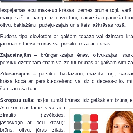
Iespējamās acu make-up krāsas
: zemes brūnie toņi, varš 
maigi zaļš ar pāreju uz olīvu toni, gaišie šampānieša toņ
olīvu, baklažānu, pudeļu-zaļais un siltais laškrāsas rozā.
Rudens tipa sievietēm ar gaišām topāza vai dzintara kr
jāizmanto tumši brūnas vai persiku rozā acu ēnas.
Zaļacainajām
– brūngani-zaļas ēnas, olīvu-zaļas, sask
persiku-dzeltenām ēnām vai zeltīti-brūnas ar gaišām silti-z
Zilacainajām
– persiku, baklažānu, mazuta toņi; sarka
krāsa kopā ar persiku-dzelteno vai dziļo debess-zilo, mī
šampānieša toni.
Skropstu tuša:
no ļoti tumši brūnas līdz gaišākiem brūnaji
Acu kontūras
laineris vai acu
zīmulis (izvēloties,
jāsaskaņo ar acu krāsu):
brūns, olīvu, jūras zilais,