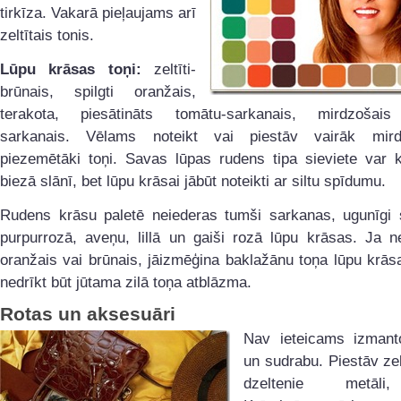
tirkīza. Vakarā pieļaujams arī
zeltītais tonis.
Lūpu krāsas toņi:
zeltīti-
brūnais, spilgti oranžais,
terakota, piesātināts tomātu-sarkanais, mirdzošais
sarkanais. Vēlams noteikt vai piestāv vairāk mird
piezemētāki toņi. Savas lūpas rudens tipa sieviete var k
biezā slānī, bet lūpu krāsai jābūt noteikti ar siltu spīdumu.
Rudens krāsu paletē neiederas tumši sarkanas, ugunīgi 
purpurrozā, aveņu, lillā un gaiši rozā lūpu krāsas. Ja n
oranžais vai brūnais, jāizmēģina baklažānu toņa lūpu krāsa
nedrīkt būt jūtama zilā toņa atblāzma.
Rotas un aksesuāri
Nav ieteicams izmanto
un sudrabu. Piestāv zel
dzeltenie metāli