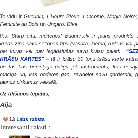
To vidū ir
Guerlain, L’Heure Bleue
;
Lancome, Magie Noire
Feminite du Bois
un
Ungaro, Diva
.
P.s.
Starp citu, meitenes! Buduars.lv ir jauns produkts 
kuras zina savu sezonas tipu (vasara, ziema, rudens vai p
bet kuras vēl nav iegādājušās savu krāsu paleti:
“SE
KRĀSU KARTES”
– tā ir krāsu 30 toņu krāsu karte katrai
un tas būs brīnišķīgs palīgs jeb instruments, kas nēsā
maciņā un, kas noderēs gan, revidējot savu garderobi, g
jaunus pirkumus veikalā.
Uz tikšanos tepatās,
Aija
13
Labs raksts
Interesanti raksti :
Dāvanas dārzniekam