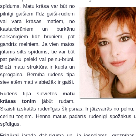
spīdums. Matu krāsa
var būt no
pilnīgi gaišiem līdz gaiši-rudiem
vai vara krāsas matiem, no
kastaņbrūniem un burkānu
sarkanīgiem līdz brūniem, pat
gandrīz melniem. Ja vien matos
jūtams silts spīdums, tie var būt
pat pelnu pelēki vai pelnu-brūni.
Bieži matu struktūra ir kupla un
sprogaina. Bērnībā rudens tipa
sievietēm mati visbiežāk ir gaiši.
Rudens tipa sievietes
matu
krāsas tonim
jābūt rudam.
Skaisti izskatās rudenīgas šķipsnas. Ir jāizvairās no pelnu,
ceriņu toņiem. Henna matus padarīs rudenīgi spožākus u
spīdīgus.
Frizūrai
jārada dabiskuma un, ja iespējams, greznības 