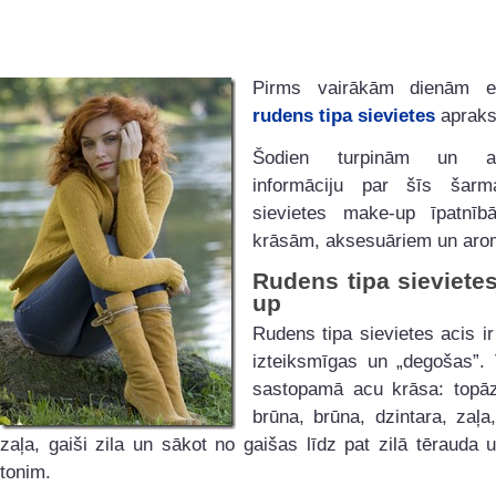
Pirms vairākām dienām e
rudens tipa sievietes
apraks
Šodien turpinām un ap
informāciju par šīs šarm
sievietes make-up īpatnī
krāsām, aksesuāriem un aro
Rudens tipa sieviete
up
Rudens tipa sievietes acis ir
izteiksmīgas un „degošas”. 
sastopamā acu krāsa: topāza
brūna, brūna, dzintara, zaļa,
zaļa, gaiši zila un sākot no gaišas līdz pat zilā tērauda
tonim.