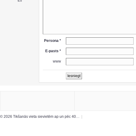
Es
Persona *
E-pasts *
www
© 2026 Tikšanās vieta sievietēm ap un pēc 40…
|