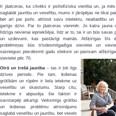
Ir jāatceras, ka cilvēks ir psihofiziska vienība un, ja mē
saglabāt jaunību un veselību, mums ir jārūpējas ne tikai pa
bet arī par psihi, attīstot savu intelektu, neatlaidību un 
garīgo dzīvi. Par to jāatceras vienmēr. Jo katra jauna 
līdzīga nevienai iepriekšējai, līdz ar to, tai ir un būs savas
un uzdevumi, kas pastāvīgi mainās. Atšķirīgas šīs 
problēmiņas būs trīsdesmitgadīgai sievietei un sievie
sasniegusi piecdesmit gadu slieksni un pavisam atšķirīga
sievietei pēc 70.
Otrā un trešā jaunība
– tas ir ļoti ilgs
dzīves periods. Pie tam, ikdienas
grūtībām un rūpēm ir liela ietekme uz
veselību un skaistumu. Starp citu,
ietekme ir abpusēja: šie faktori ir
savstarpēji atkarīgi. Veiksmīgs grūtību
un ikdienas problēmu atrisinājums
saglabā veselību un jaunību, bet vesels