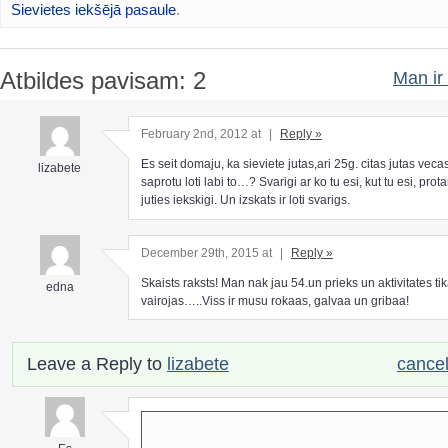
Sievietes iekšējā pasaule
.
Atbildes pavisam: 2
Man ir 
February 2nd, 2012 at
|
Reply »
Es seit domaju, ka sieviete jutas,ari 25g. citas jutas vec
lizabete
saprotu loti labi to…? Svarigi ar ko tu esi, kut tu esi, prot
juties iekskigi. Un izskats ir loti svarigs.
December 29th, 2015 at
|
Reply »
Skaists raksts! Man nak jau 54.un prieks un aktivitates tik
edna
vairojas…..Viss ir musu rokaas, galvaa un gribaa!
Leave a Reply to
lizabete
cancel