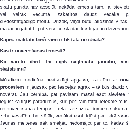
skatu punkta nav absolūti nekāda iemesla tam, lai sievie
vai vairāk vecumā izskatītos daudz vecāka p
divdesmitgadīgo meitu. Drīzāk, viņai būtu jālīdzinās viņas
māsai un jābūt tikpat veselai, slaidai, kustīgai un dzīvesprie
Kāpēc realitāte bieži vien ir tik tāla no ideāla?
Kas ir novecošanas iemesli?
Ko varētu darīt, lai ilgāk saglabātu jaunību, ves
skaistumu?
Mūsdienu medicīna neatlaidīgi apgalvo, ka cīņu ar
nov
procesiem
ir jāuzsāk pēc iespējas agrāk – tā būs daudz v
novērst. Jau bērnībā, pat pavisam mazai esot sieviete 
iegūst kaitīgus paradumus, kuri pēc tam fatāli ietekmē mūs
un novecošanas tempus. Liela kāre uz saldumiem sākumā ti
zobu veselību, bet vēlāk, vecākai esot, kļūst par liekā svar
Jaunas meitenes sāk smēķēt, nedomājot par to, kādas 