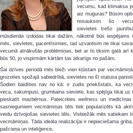
vecumu, kad klimaksa pe
aiz muguras? Būsim opti
nosauksim šo vec
sievietes trešo jaunīb
mūsdienās izdodas tikai dažām, nākotnē būs iespējams 
mēs, sievietes, pacentīsimies, tad uzvarēsim ne tikai sav
vecumā atnākušās problēmiņas, bet ar to tiksim galā arī
būs 50, jo vispirmām kārtām tas atkarīgs no pašām.
Šai dzīves periodā mēs bieži vien kļūstam par vecmāmiņā
grozoties spožajā sabiedrībā, sievietes no šī statusa paniski
Šodien baidīties nav no kā: ir zudis priekšstats, ka vec
veca, sakumpusi, grumbaina sieviete, kas spējīga tikai uz 
pieskatīt mazbērnus. Pateicoties
wellness
un medicīnas i
sasniegumiem vecmāmiņas tēls tiek popularizēts kā aktī
veidu dzīvojošas sievietes tēls. Visbiežāk mēs satiekam t
vecmāmiņas. Tāda ideāla realizācijai ir nepieciešama griba,
pašcieņa un inteliģence.