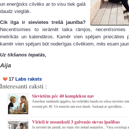
un enerģisks cilvēks ar to visu tiek galā
daudz vieglāk.
Cik ilga ir sievietes trešā jaunība?
Necentīsimies to ierāmēt laika rāmjos, necentīsimies i
metrikās un kalendāros. Kamēr vien spējam priecāties p
kamēr vien spējam būt noderīgas cilvēkiem, mēs esam jaun
Uz tikšanos tepatās,
Aija
17
Labs raksts
Interesanti raksti :
Sievietēm pēc 40 kompleksu nav
Amerikas zinātnieki apgalvo, ka vislielāko baudu no seksa sievietes mā
vecumā pēc 40. Un iemeslu tam esot daudz. Saskaņā ar speciālistu ...
Vīrieši ir nosaukuši 3 galvenās sievas īpašības
Ja sievietei tās piemīt, no viņas vīrs nekad neaiziešot... Vācu sociologi 