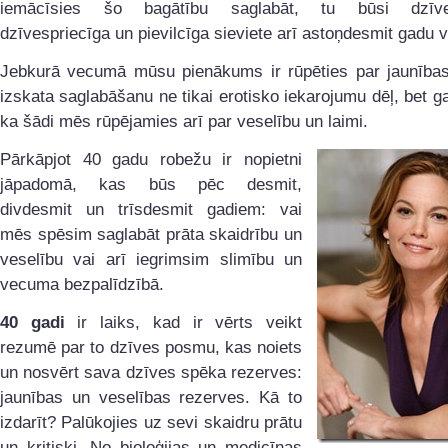
iemācīsies šo bagātību saglabāt, tu būsi dzīves
dzīvespriecīga un pievilcīga sieviete arī astoņdesmit gadu
Jebkurā vecumā mūsu pienākums ir rūpēties par jaunības
izskata saglabāšanu ne tikai erotisko iekarojumu dēļ, bet g
ka šādi mēs rūpējamies arī par veselību un laimi.
Pārkāpjot 40 gadu robežu ir nopietni
jāpadomā, kas būs pēc desmit,
divdesmit un trīsdesmit gadiem: vai
mēs spēsim saglabāt prāta skaidrību un
veselību vai arī iegrimsim slimību un
vecuma bezpalīdzībā.
40 gadi
ir laiks, kad ir vērts veikt
rezumē par to dzīves posmu, kas noiets
un nosvērt sava dzīves spēka rezerves:
jaunības un veselības rezerves. Kā to
izdarīt? Palūkojies uz sevi skaidru prātu
un kritiski. No bioloģijas un medicīnas