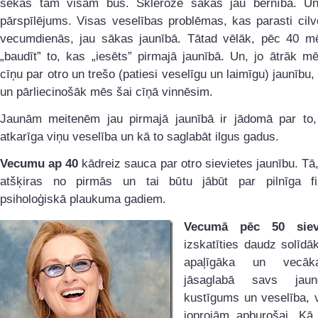
sekas tam visam būs. Skleroze sākas jau bērnībā. U
pārspīlējums. Visas veselības problēmas, kas parasti cil
vecumdienās, jau sākas jaunībā. Tātad vēlāk, pēc 40 
„baudīt” to, kas „iesēts” pirmajā jaunībā. Un, jo ātrāk 
cīņu par otro un trešo (patiesi veselīgu un laimīgu) jaunību, 
un pārliecinošāk mēs šai cīņā vinnēsim.
Jaunām meitenēm jau pirmajā jaunībā ir jādomā par to,
atkarīga viņu veselība un kā to saglabāt ilgus gadus.
Vecumu ap 40
kādreiz sauca par otro sievietes jaunību. Tā
atšķiras no pirmās un tai būtu jābūt par pilnīga f
psiholoģiskā plaukuma gadiem.
Vecumā pēc 50 siev
izskatīties daudz solīdā
apaļīgāka un vecāk
jāsaglabā savs jaune
kustīgums un veselība, v
joprojām apburošai. Kā