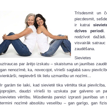
Trīsdesmit un če
piecdesmit, sešd
ir katrai
sieviet
dzīves periodi
.
nodzīvot dažādi.
visvairāk satrauc
zaudēšana.
Sievietes vi
uztraucas par ārējo izskatu – skaistuma un jaunības zaud
gan nenozīmē, ka, novecojot, vīrieši saglabā savu pievilcību,
vienkārši, nepievērš tik lielu uzmanību un nozīmi…
Ir garām tie laiki, kad sievietē tika vērtēta tikai pievilcība
joprojām, daudzi vīrieši to uzskata par galveno un pa
sievietes vērtību. Mūsdienās pareizi izprasti jaunības un
termini nozīmē absolūtu veselību – gan garīgo, gan fizis