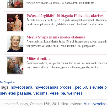
vīriešus vecumā no 25 līdz 50, lai noskaidrotu uz kuriem tad ...
Pašas „dārgākās” 2010.gada Holivudas aktrises
Žurnāls Forbes ir publicējis 2010.gada visaugstāk apmaksāto Holivudas
sarakstu un pārsvaru gūst „labākā vecuma” pārstāves! Sandra Bullo ...
Merila Strīpa maina modes etalonus
Aktiermākslas ikona Merila Strīpa (Maryl Streep) jau tā savam iespaid
var pievienot vēl vienu titulu: “vāka meitene”. 62-gadīgā aktr ...
Mātes dienā…
Šodiena ir tā diena, kas pieder mums, kad vēlos no sirds sveikt mūs vi
katru atsevišķi! Gan māmiņas, gan vecmāmiņas, gan tās, kurām ...
By Blogsdna
Tags:
novecošana
,
novecošanas procesi
,
pēc 50
,
sieviete 
sievietes pasaule
,
vecums
,
veselība
,
wellness
Ieraksts Sunday, October 16th, 2011 plkst. ievietots
Mūsu veselība