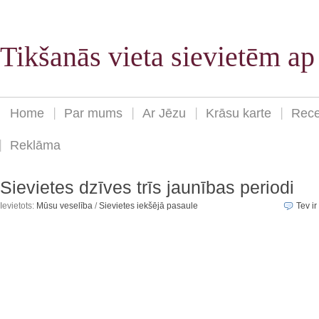
Tikšanās vieta sievietēm a
Home
Par mums
Ar Jēzu
Krāsu karte
Rece
Reklāma
Sievietes dzīves trīs jaunības periodi
Ievietots:
Mūsu veselība
/
Sievietes iekšējā pasaule
Tev ir