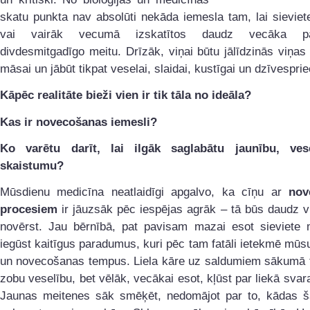
skatu punkta nav absolūti nekāda iemesla tam, lai sievie
vai vairāk vecumā izskatītos daudz vecāka p
divdesmitgadīgo meitu. Drīzāk, viņai būtu jālīdzinās viņas
māsai un jābūt tikpat veselai, slaidai, kustīgai un dzīvesprie
Kāpēc realitāte bieži vien ir tik tāla no ideāla?
Kas ir novecošanas iemesli?
Ko varētu darīt, lai ilgāk saglabātu jaunību, ves
skaistumu?
Mūsdienu medicīna neatlaidīgi apgalvo, ka cīņu ar
nov
procesiem
ir jāuzsāk pēc iespējas agrāk – tā būs daudz v
novērst. Jau bērnībā, pat pavisam mazai esot sieviete 
iegūst kaitīgus paradumus, kuri pēc tam fatāli ietekmē mūs
un novecošanas tempus. Liela kāre uz saldumiem sākumā ti
zobu veselību, bet vēlāk, vecākai esot, kļūst par liekā svar
Jaunas meitenes sāk smēķēt, nedomājot par to, kādas 