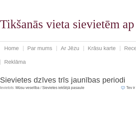
Tikšanās vieta sievietēm a
Home
Par mums
Ar Jēzu
Krāsu karte
Rece
Reklāma
Sievietes dzīves trīs jaunības periodi
Ievietots:
Mūsu veselība
/
Sievietes iekšējā pasaule
Tev ir