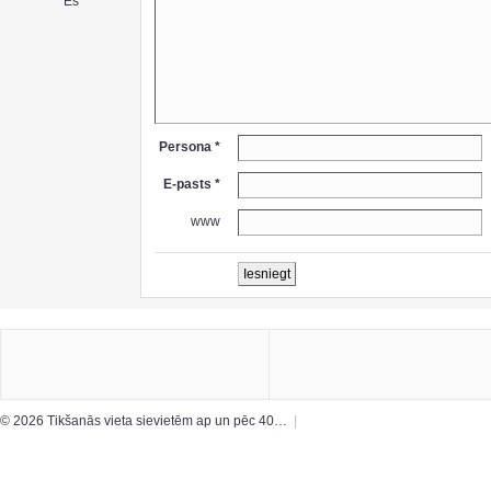
Es
Persona *
E-pasts *
www
© 2026 Tikšanās vieta sievietēm ap un pēc 40…
|