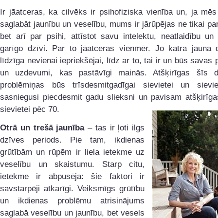
Ir jāatceras, ka cilvēks ir psihofiziska vienība un, ja mē
saglabāt jaunību un veselību, mums ir jārūpējas ne tikai pa
bet arī par psihi, attīstot savu intelektu, neatlaidību un 
garīgo dzīvi. Par to jāatceras vienmēr. Jo katra jauna 
līdzīga nevienai iepriekšējai, līdz ar to, tai ir un būs savas
un uzdevumi, kas pastāvīgi mainās. Atšķirīgas šīs 
problēmiņas būs trīsdesmitgadīgai sievietei un sievie
sasniegusi piecdesmit gadu slieksni un pavisam atšķirīga
sievietei pēc 70.
Otrā un trešā jaunība
– tas ir ļoti ilgs
dzīves periods. Pie tam, ikdienas
grūtībām un rūpēm ir liela ietekme uz
veselību un skaistumu. Starp citu,
ietekme ir abpusēja: šie faktori ir
savstarpēji atkarīgi. Veiksmīgs grūtību
un ikdienas problēmu atrisinājums
saglabā veselību un jaunību, bet vesels