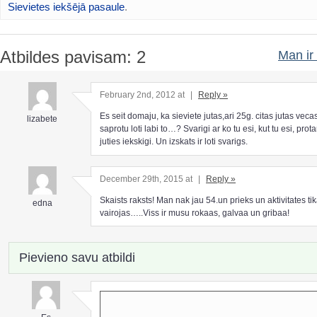
Sievietes iekšējā pasaule
.
Atbildes pavisam: 2
Man ir 
February 2nd, 2012 at
|
Reply »
Es seit domaju, ka sieviete jutas,ari 25g. citas jutas vec
lizabete
saprotu loti labi to…? Svarigi ar ko tu esi, kut tu esi, prot
juties iekskigi. Un izskats ir loti svarigs.
December 29th, 2015 at
|
Reply »
Skaists raksts! Man nak jau 54.un prieks un aktivitates tik
edna
vairojas…..Viss ir musu rokaas, galvaa un gribaa!
Pievieno savu atbildi