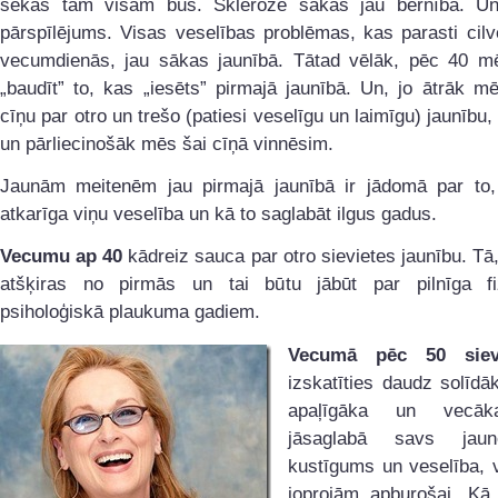
sekas tam visam būs. Skleroze sākas jau bērnībā. U
pārspīlējums. Visas veselības problēmas, kas parasti cil
vecumdienās, jau sākas jaunībā. Tātad vēlāk, pēc 40 
„baudīt” to, kas „iesēts” pirmajā jaunībā. Un, jo ātrāk 
cīņu par otro un trešo (patiesi veselīgu un laimīgu) jaunību, 
un pārliecinošāk mēs šai cīņā vinnēsim.
Jaunām meitenēm jau pirmajā jaunībā ir jādomā par to,
atkarīga viņu veselība un kā to saglabāt ilgus gadus.
Vecumu ap 40
kādreiz sauca par otro sievietes jaunību. Tā
atšķiras no pirmās un tai būtu jābūt par pilnīga f
psiholoģiskā plaukuma gadiem.
Vecumā pēc 50 siev
izskatīties daudz solīdā
apaļīgāka un vecāk
jāsaglabā savs jaune
kustīgums un veselība, v
joprojām apburošai. Kā