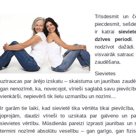
Trīsdesmit un če
piecdesmit, sešd
ir katrai
sieviet
dzīves periodi
.
nodzīvot dažādi.
visvairāk satrauc
zaudēšana.
Sievietes vi
uztraucas par ārējo izskatu – skaistuma un jaunības zaud
gan nenozīmē, ka, novecojot, vīrieši saglabā savu pievilcību,
vienkārši, nepievērš tik lielu uzmanību un nozīmi…
Ir garām tie laiki, kad sievietē tika vērtēta tikai pievilcība
joprojām, daudzi vīrieši to uzskata par galveno un pa
sievietes vērtību. Mūsdienās pareizi izprasti jaunības un
termini nozīmē absolūtu veselību – gan garīgo, gan fizis