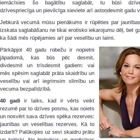
iemācīsies šo bagātību saglabāt, tu būsi dzīves
dzīvespriecīga un pievilcīga sieviete arī astoņdesmit gadu
Jebkurā vecumā mūsu pienākums ir rūpēties par jaunības
izskata saglabāšanu ne tikai erotisko iekarojumu dēļ, bet g
ka šādi mēs rūpējamies arī par veselību un laimi.
Pārkāpjot 40 gadu robežu ir nopietni
jāpadomā, kas būs pēc desmit,
divdesmit un trīsdesmit gadiem: vai
mēs spēsim saglabāt prāta skaidrību un
veselību vai arī iegrimsim slimību un
vecuma bezpalīdzībā.
40 gadi
ir laiks, kad ir vērts veikt
rezumē par to dzīves posmu, kas noiets
un nosvērt sava dzīves spēka rezerves:
jaunības un veselības rezerves. Kā to
izdarīt? Palūkojies uz sevi skaidru prātu
un kritiski. No bioloģijas un medicīnas