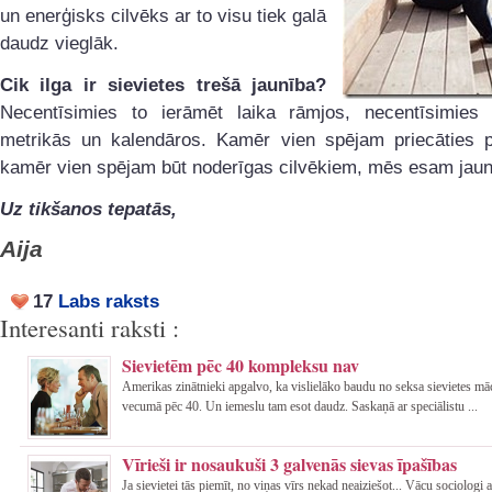
un enerģisks cilvēks ar to visu tiek galā
daudz vieglāk.
Cik ilga ir sievietes trešā jaunība?
Necentīsimies to ierāmēt laika rāmjos, necentīsimies i
metrikās un kalendāros. Kamēr vien spējam priecāties p
kamēr vien spējam būt noderīgas cilvēkiem, mēs esam jaun
Uz tikšanos tepatās,
Aija
17
Labs raksts
Interesanti raksti :
Sievietēm pēc 40 kompleksu nav
Amerikas zinātnieki apgalvo, ka vislielāko baudu no seksa sievietes mā
vecumā pēc 40. Un iemeslu tam esot daudz. Saskaņā ar speciālistu ...
Vīrieši ir nosaukuši 3 galvenās sievas īpašības
Ja sievietei tās piemīt, no viņas vīrs nekad neaiziešot... Vācu sociologi 