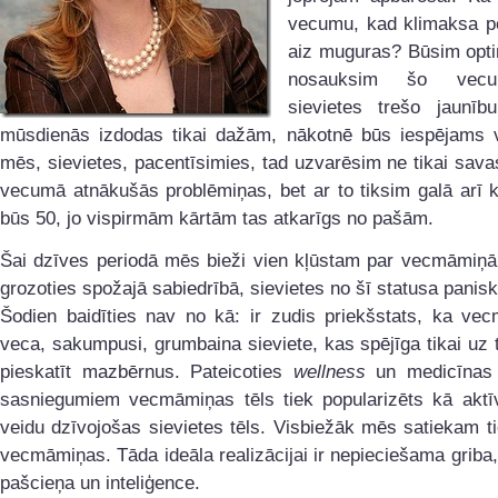
vecumu, kad klimaksa pe
aiz muguras? Būsim opti
nosauksim šo vec
sievietes trešo jaunīb
mūsdienās izdodas tikai dažām, nākotnē būs iespējams 
mēs, sievietes, pacentīsimies, tad uzvarēsim ne tikai sav
vecumā atnākušās problēmiņas, bet ar to tiksim galā arī
būs 50, jo vispirmām kārtām tas atkarīgs no pašām.
Šai dzīves periodā mēs bieži vien kļūstam par vecmāmiņā
grozoties spožajā sabiedrībā, sievietes no šī statusa paniski
Šodien baidīties nav no kā: ir zudis priekšstats, ka vec
veca, sakumpusi, grumbaina sieviete, kas spējīga tikai uz 
pieskatīt mazbērnus. Pateicoties
wellness
un medicīnas i
sasniegumiem vecmāmiņas tēls tiek popularizēts kā aktī
veidu dzīvojošas sievietes tēls. Visbiežāk mēs satiekam t
vecmāmiņas. Tāda ideāla realizācijai ir nepieciešama griba,
pašcieņa un inteliģence.