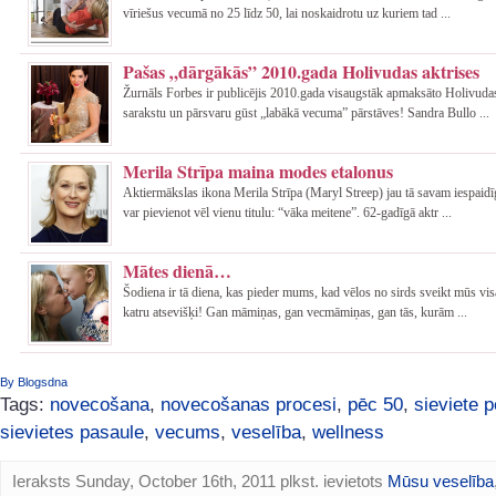
vīriešus vecumā no 25 līdz 50, lai noskaidrotu uz kuriem tad ...
Pašas „dārgākās” 2010.gada Holivudas aktrises
Žurnāls Forbes ir publicējis 2010.gada visaugstāk apmaksāto Holivudas
sarakstu un pārsvaru gūst „labākā vecuma” pārstāves! Sandra Bullo ...
Merila Strīpa maina modes etalonus
Aktiermākslas ikona Merila Strīpa (Maryl Streep) jau tā savam iespaid
var pievienot vēl vienu titulu: “vāka meitene”. 62-gadīgā aktr ...
Mātes dienā…
Šodiena ir tā diena, kas pieder mums, kad vēlos no sirds sveikt mūs vi
katru atsevišķi! Gan māmiņas, gan vecmāmiņas, gan tās, kurām ...
By Blogsdna
Tags:
novecošana
,
novecošanas procesi
,
pēc 50
,
sieviete 
sievietes pasaule
,
vecums
,
veselība
,
wellness
Ieraksts Sunday, October 16th, 2011 plkst. ievietots
Mūsu veselība