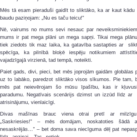
Mēs tā esam pieraduši gaidīt to sliktāko, ka ar kaut kādu 
baudu paziņojam: „Nu es taču teicu!”
Nē, vairums no mums sevi nesauc par neveiksminiekiem
mums ir pat mega plāni un mega sapņi. Tikai mega plānu 
tiek ziedots tik maz laika, ka gatavība sastapties ar slikt
spēcīga, ka pilnībā bloķē iespēju notikumiem attīstīt
vajadzīgajā virzienā, tad tempā, noteikti.
Paiet gads, divi, pieci, bet mēs joprojām gaidām globālas
uz to labāko, paredzot sliktāko visos sīkumos. Pie tam, b
mēs pat neievērojam šo mūsu īpašību, kas ir kļuvus
paradumu. Negatīvais scenārijs dzimst un izzūd līdz ar s
atrisinājumu, vienlaicīgi.
Divas mašīnas brauc viena otrai pretī ar milzīgu
„Saskriesies!” – mēs domājam, noskatoties šādā a
nesaskrējās…” – bet doma sava niecīguma dēļ pat nepasp
līdz apziņai. Tas notiek