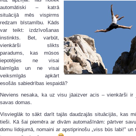
automātiski – katrā
situācijā mēs vispirms
redzam bīstamību. Kāds
var teikt: izdzīvošanas
instinkts. Bet, varbūt,
vienkārši slikts
paradums, kas mūsos
iepotējies ne visai
laimīgās un ne visai
veiksmīgās apkārt
esošās sabiedrības iespaidā?
Neviens nesaka, ka uz visu jāaizver acis – vienkārši ir 
savas domas.
Visvieglāk to sākt darīt tajās daudzajās situācijās, kas 
tieši. Kā šai piemēra ar divām automašīnām: pārtver savu
domu lidojumā, nomaini ar apstiprinošu „viss būs labi!” un 