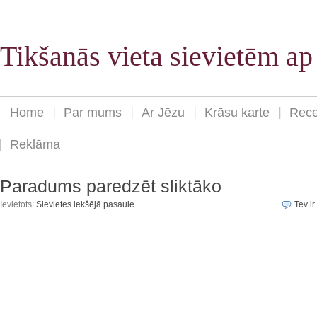
Tikšanās vieta sievietēm a
Home
Par mums
Ar Jēzu
Krāsu karte
Rece
Reklāma
Paradums paredzēt sliktāko
Ievietots:
Sievietes iekšējā pasaule
Tev ir