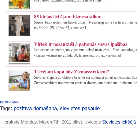
viršu dobi; Ieziemo ūdensaugus; Gatavo smilts ...
85 idejas lietišķam biznesa stilam
Šoreiz bez vārdiem un liekvārdības. Neatkarīgi no tā vai tu esi māte va
tev šobrīd 25, 40 vai 65, ziema aiz l ...
Vīrieši ir nosaukuši 3 galvenās sievas īpašības
Ja sievietei tās piemīt, no viņas vīrs nekad neaiziešot... Vācu sociologi 
vīriešus vecumā no 25 līdz 50, lai noskaidrotu uz kuriem tad ...
Tievējam kopā līdz Ziemassvētkiem?
Sākot ar šī gada 23.oktobri Ja arī tu esi nolēmusi un arī apņēmusies līdz
Ziemassvētkiem notievēt un nevis ar drastiskām metodēm un diētām, be 
By Blogsdna
Tags:
pozitīvā domāšana
,
sievietes pasaule
Ieraksts Monday, March 7th, 2011 plkst. ievietots
Sievietes iekšējā