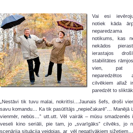
Vai esi ievēroj
notiek kāda ārp
neparedzama si
notikums, kas ne
nekādos pieras
ierastajos dro
stabilitātes rāmjos
vien, pat j
neparedzētos ap
cilvēkiem allaž i
paredzēt to slikt
„Nestāvi tik tuvu malai, nokritīsi…Jaunais šefs, droši vie
savu komandu… Ka tik pasūtītājs „nepiečakarē”… Manējā i
vienmēr, nebūs…” utt.utt. Vēl vairāk – mūsu smadzenēs i
veseli kino seriāli, pie tam, jo „svarīgāks” cilvēks, jo 
scenārija situācija veidojas, ar vēl negatīvākiem sižetiem