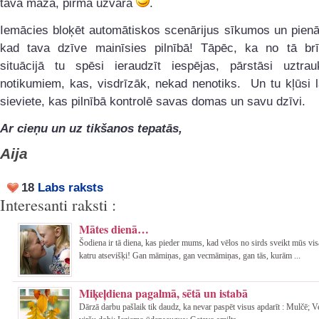
tava mazā, pirmā uzvara
.
Iemācies bloķēt automātiskos scenārijus sīkumos un pienā
kad tava dzīve mainīsies pilnībā! Tāpēc, ka no tā brī
situācijā tu spēsi ieraudzīt iespējas, pārstāsi uztrau
notikumiem, kas, visdrīzāk, nekad nenotiks. Un tu kļūsi 
sieviete, kas pilnībā kontrolē savas domas un savu dzīvi.
Ar cieņu un uz tikšanos tepatās,
Aija
18
Labs raksts
Interesanti raksti :
Mātes dienā…
Šodiena ir tā diena, kas pieder mums, kad vēlos no sirds sveikt mūs vi
katru atsevišķi! Gan māmiņas, gan vecmāmiņas, gan tās, kurām ...
Miķeļdiena pagalmā, sētā un istabā
Dārzā darbu pašlaik tik daudz, ka nevar paspēt visus apdarīt : Mulčē; 