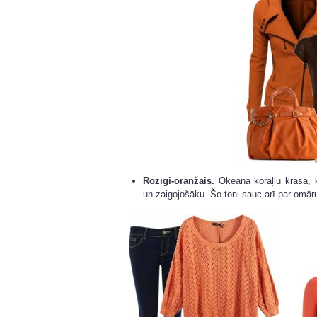
Rozīgi-oranžais.
Okeāna koraļļu krāsa, k
un zaigojošāku. Šo toni sauc arī par omār