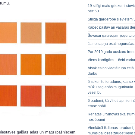
stumu.
19 stilīgi matu griezumi siev
pēc 50
Stilīga garderobe sievietēm 
Kāpēc pastāv arī vasaras de
Šovasar gatavojam jogurtu p
Ja no sapņa esat noguruša
Par 2019.gada auskaru tren
Viens kardigāns – četri varian
Atsakies no viedtālruņa ceļā
darbu
5 sekunžu ieradums, kas uz 
mūžu saglabās mugurkaula
veselību
6 padomi, kā vīrieti apmierin
emocionāli
Renatas Ļitvinovas skaistum
noslēpumi
Vienkārši ikdienas ieradumi,
piestāvēs gaišas ādas un matu īpašniecēm,
mums palīdzēs zaudēt lieko 