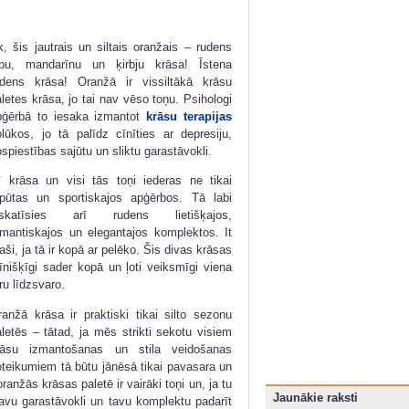
, šis jautrais un siltais oranžais – rudens
apu, mandarīnu un ķirbju krāsa! Īstena
udens krāsa! Oranžā ir vissiltākā krāsu
letes krāsa, jo tai nav vēso toņu. Psihologi
pģērbā to iesaka izmantot
krāsu terapijas
olūkos, jo tā palīdz cīnīties ar depresiju,
spiestības sajūtu un sliktu garastāvokli.
ī krāsa un visi tās toņi iederas ne tikai
tpūtas un sportiskajos apģērbos. Tā labi
zskatīsies arī rudens lietišķajos,
omantiskajos un elegantajos komplektos. It
aši, ja tā ir kopā ar pelēko. Šis divas krāsas
īnišķīgi sader kopā un ļoti veiksmīgi viena
ru līdzsvaro.
ranžā krāsa ir praktiski tikai silto sezonu
letēs – tātad, ja mēs strikti sekotu visiem
rāsu izmantošanas un stila veidošanas
oteikumiem tā būtu jānēsā tikai pavasara un
ranžās krāsas paletē ir vairāki toņi un, ja tu
Jaunākie raksti
tavu garastāvokli un tavu komplektu padarīt