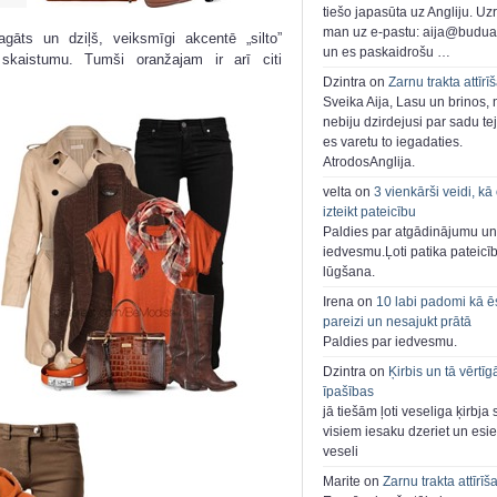
tiešo japasūta uz Angliju. Uzr
man uz e-pastu: aija@buduar
gāts un dziļš, veiksmīgi akcentē „silto”
un es paskaidrošu …
 skaistumu. Tumši oranžajam ir arī citi
Dzintra on
Zarnu trakta attīrī
Sveika Aija, Lasu un brinos,
nebiju dzirdejusi par sadu te
es varetu to iegadaties.
AtrodosAnglija.
velta on
3 vienkārši veidi, kā
izteikt pateicību
Paldies par atgādinājumu un
iedvesmu.Ļoti patika pateicī
lūgšana.
Irena on
10 labi padomi kā ē
pareizi un nesajukt prātā
Paldies par iedvesmu.
Dzintra on
Ķirbis un tā vērtīg
īpašības
jā tiešām ļoti veseliga ķirbja 
visiem iesaku dzeriet un esie
veseli
Marite on
Zarnu trakta attīrīš