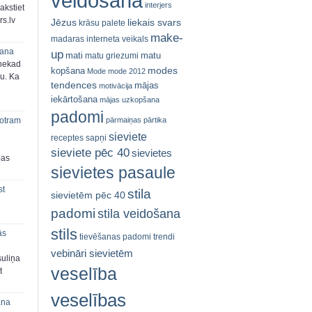
veidošana
interjers
akstiet
s.lv
Jēzus
liekais svars
krāsu palete
make-
madaras interneta veikals
šana
up
mati
matu
matu griezumi
 nekad
modes
kopšana
Mode
mode 2012
ju. Ka
tendences
mājas
motivācija
iekārtošana
mājas uzkopšana
padomi
pārmaiņas
pārtika
 otram
sieviete
receptes
sapņi
sieviete pēc 40
sievietes
bas
sievietes pasaule
st
stila
sievietēm pēc 40
padomi
stila veidošana
stils
ās
tievēšanas padomi
trendi
vebināri sievietēm
suliņa
veselība
t
veselības
ana