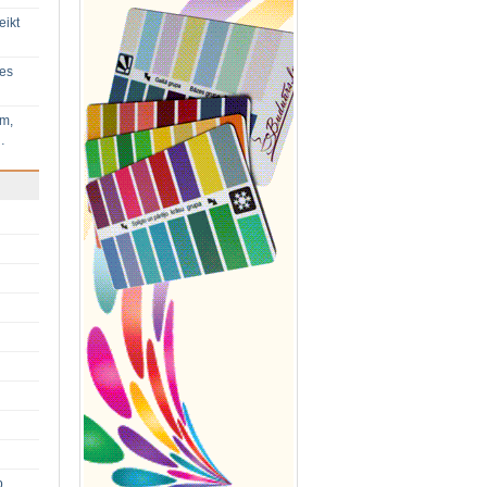
eikt
ies
im,
…
p