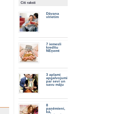
Citi raksti
Dāvana
vīrietim
7 iemesli
kredītu
NEņemt
3 aplami
apgalvojumi
par sevi un
savu māju
8
paņēmieni,
kā,