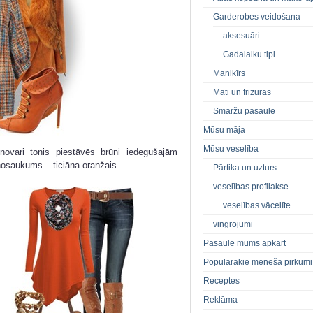
Garderobes veidošana
aksesuāri
Gadalaiku tipi
Manikīrs
Mati un frizūras
Smaržu pasaule
Mūsu māja
Mūsu veselība
novari tonis piestāvēs brūni iedegušajām
 nosaukums – ticiāna oranžais.
Pārtika un uzturs
veselības profilakse
veselības vācelīte
vingrojumi
Pasaule mums apkārt
Populārākie mēneša pirkumi
Receptes
Reklāma