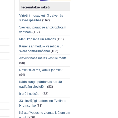
Iecienītākie raksti
Vīrieši ir nosaukuši 3 galvenās
sievas īpašības
(162)
Sieviešu paaudze ar izkropļotām
vērtībām
(117)
Matu kopšana un želatīns
(111)
Kanēlis ar medu – veselībai un
svara samazināšanai
(103)
Aizkustinoša mātes vēstule meitai
(98)
Notiek tikai tas, kam ir jānotiek…
(94)
Kāda kunga pārdomas par 40+
gadīgām sievietēm
(83)
Ir grūti noticēt…
(82)
33 sievišķīgi padomi no Evelīnas
Hromčenko
(78)
Kā atbrīvoties no ziemas krājumiem
viduklī
(76)