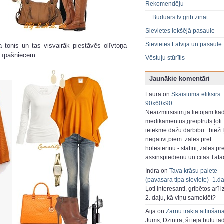
Rekomendēju
Buduars.lv grib zināt…
Sievietes iekšējā pasaule
Sievietes Latvijā un pasaulē
ja tonis un tas visvairāk piestāvēs olīvtoņa
u īpašniecēm.
Vēstuļu stūrītis
Jaunākie komentāri
Laura on
Skaistuma eliksīrs
90x60x90
Neaizmirsīsim,ja lietojam kā
medikamentus,greipfrūts ļoti
ietekmē dažu darbību...bieži ļ
negatīvi,piem. zāles pret
holesterīnu - statīni, zāles pr
assinspiedienu un citas.Tāt
Indra on
Tava krāsu palete
(pavasara tipa sieviete)- 1.d
Ļoti interesanti, gribētos arī i
2. daļu, kā viņu sameklēt?
Aija on
Zarnu trakta attīrīšan
Jums, Dzintra, šī tēja būtu ta