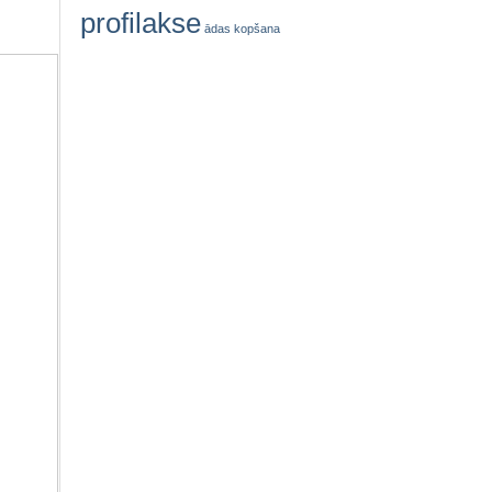
profilakse
ādas kopšana