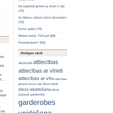
Kā saglabāt ģimeni ja vīram ir cita
(76)
Ar rītdienu sāksim dzert citronūdeni
(70)
Domu spēks
(70)
Metam laukā. Tūlīt pat!
(68)
Pamēģināsim?
(63)
Atslēgas vārdi
dus
attiecības
aksesuāri
oti
attiecības ar vīrieti
et
attiecības ar vīru
attiecības
ad …
dārza darbi
ģimenē
dzīves stils
dārza iekārtošana
dārza
aļa
pasaule
garderobe
zlasīt
garderobes
a
d pa