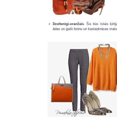
Dzeltenīgi-oranžais
. Šis būs īstais ķirb
ādas un gaiši brūnu un kastaņkrāsas mat