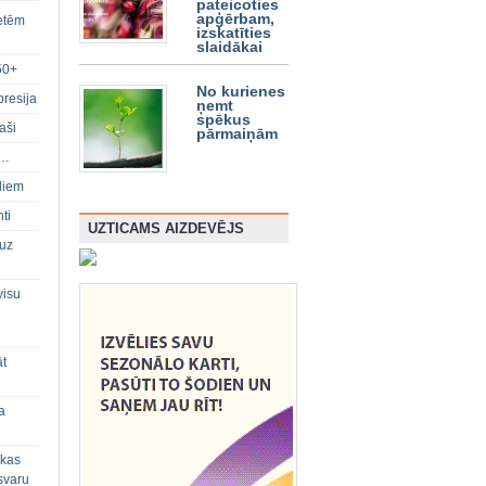
pateicoties
apģērbam,
ietēm
izskatīties
slaidākai
50+
No kurienes
presija
ņemt
spēkus
aši
pārmaiņām
s…
diem
ti
UZTICAMS AIZDEVĒJS
 uz
visu
āt
a
 kas
svaru