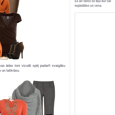
Es arī velos šo tēju kur var
iegādāties un cena.
as ādas toni vizuāli spēj padarīt svaigāku
u un laškrāsu.