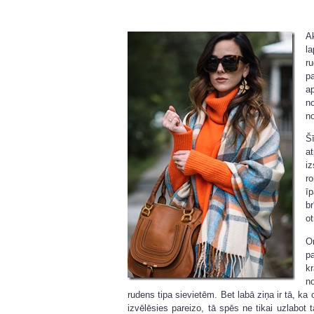
Ak
l
r
pa
a
n
no
Š
a
i
r
īp
br
ot
O
pa
k
n
rudens tipa sievietēm. Bet labā ziņa ir tā, ka o
izvēlēsies pareizo, tā spēs ne tikai uzlabot 