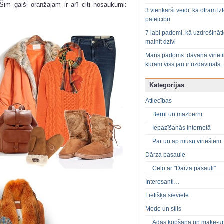
Šim gaiši oranžajam ir arī citi nosaukumi:
3 vienkārši veidi, kā otram izt
pateicību
7 labi padomi, kā uzdrošināt
mainīt dzīvi
Mans padoms: dāvana vīriet
kuram viss jau ir uzdāvināts
Kategorijas
Attiecības
Bērni un mazbērni
Iepazīšanās internetā
Par un ap mūsu vīriešiem
Dārza pasaule
Ceļo ar "Dārza pasauli"
Interesanti…
Lietišķā sieviete
Mode un stils
Ādas kopšana un make-u