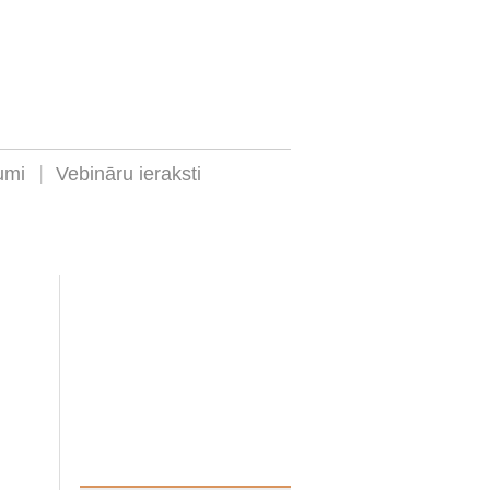
umi
Vebināru ieraksti