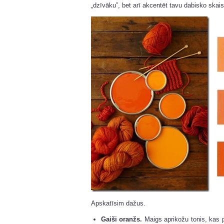
„dzīvāku”, bet arī akcentēt tavu dabisko skai
Apskatīsim dažus.
Gaiši oranžs.
Maigs aprikožu tonis, kas 