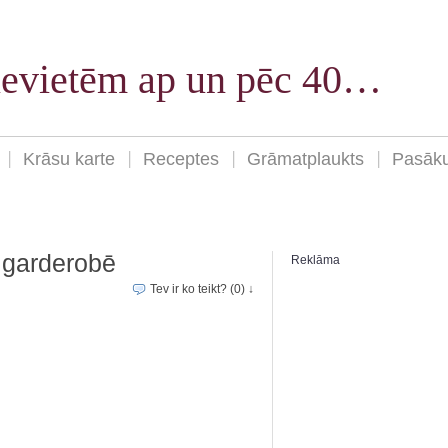
sievietēm ap un pēc 40…
Krāsu karte
Receptes
Grāmatplaukts
Pasāk
 garderobē
Reklāma
Tev ir ko teikt? (0) ↓