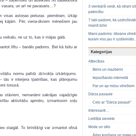
ārši – saņemties un atteikties no sabiedriskā
v vasara, un arī ne pavasaris…?
3 vienkārši veidi, kā otram izt
pateicību
m visas astoņas pieturas: piemēram, izkāp
7 labi padomi, kā uzdrošināt
ļu ej kājām. Pēc viena-diviem mēnešiem jau
mainīt dzīvi
Mans padoms: dāvana vīriet
ku veikalu, ne uz to, kas ir mājas galā.
kuram viss jau ir uzdāvināts
ntot liftu – banāls padoms. Bet kā būtu ar
Kategorijas
Attiecības
Bērni un mazbērni
tivitāšu normu palīdz dzīvokļa izkārtojums.
Iepazīšanās internetā
– tās ir interjera īpatnības, kas plānojumu
meni tonusā.
Par un ap mūsu vīriešiem
Dārza pasaule
s stāviem, nemanāmi sakrājas vajadzīgie
ustību aktivitāšu apmēru, izmantosim soļu
Ceļo ar "Dārza pasauli"
Interesanti…
Lietišķā sieviete
Mode un stils
s staigāt. To brīnišķīgi var izmantot ofisā
Ādas kopšana un make-u