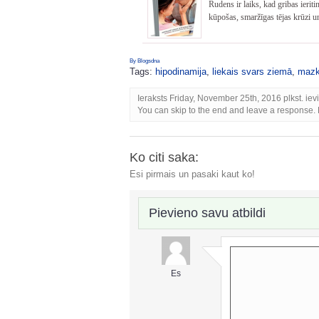
Rudens ir laiks, kad gribas ieritin
kūpošas, smaržīgas tējas krūzi un 
By Blogsdna
Tags:
hipodinamija
,
liekais svars ziemā
,
mazk
Ieraksts Friday, November 25th, 2016 plkst. iev
You can skip to the end and leave a response. P
Ko citi saka:
Esi pirmais un pasaki kaut ko!
Pievieno savu atbildi
Es