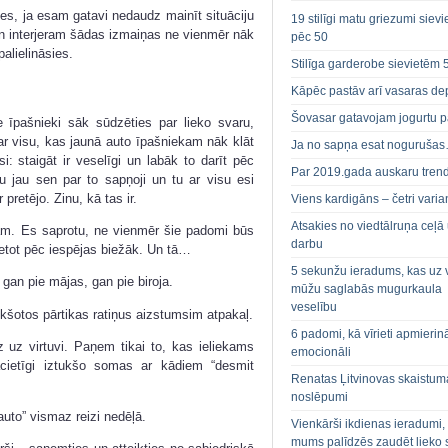
ies, ja esam gatavi nedaudz mainīt situāciju
19 stilīgi matu griezumi siev
un interjeram šādas izmaiņas ne vienmēr nāk
pēc 50
palielināsies.
Stilīga garderobe sievietēm 
Kāpēc pastāv arī vasaras de
Šovasar gatavojam jogurtu p
 īpašnieki sāk sūdzēties par lieko svaru,
ar visu, kas jaunā auto īpašniekam nāk klāt
Ja no sapņa esat noguruša
i: staigāt ir veselīgi un labāk to darīt pēc
Par 2019.gada auskaru tren
u jau sen par to sapņoji un tu ar visu esi
pretējo. Zinu, kā tas ir.
Viens kardigāns – četri varian
Atsakies no viedtālruņa ceļā
sam. Es saprotu, ne vienmēr šie padomi būs
darbu
ietot pēc iespējas biežāk. Un tā…
5 sekunžu ieradums, kas uz 
gan pie mājas, gan pie biroja.
mūžu saglabās mugurkaula
veselību
kšotos pārtikas ratiņus aizstumsim atpakaļ.
6 padomi, kā vīrieti apmierin
uz virtuvi. Paņem tikai to, kas ieliekams
emocionāli
cietīgi iztukšo somas ar kādiem “desmit
Renatas Ļitvinovas skaistum
noslēpumi
auto” vismaz reizi nedēļā.
Vienkārši ikdienas ieradumi,
mums palīdzēs zaudēt lieko 