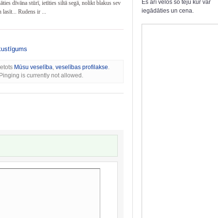
Es arī velos šo tēju kur var
āties dīvāna stūrī, ietīties siltā segā, nolikt blakus sev
iegādāties un cena.
lasīt... Rudens ir ...
ustīgums
ietots
Mūsu veselība
,
veselības profilakse
.
inging is currently not allowed.