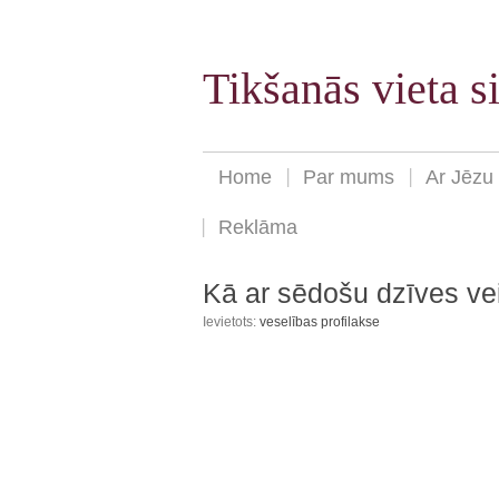
Tikšanās vieta 
Home
Par mums
Ar Jēzu
Reklāma
Kā ar sēdošu dzīves vei
Ievietots:
veselības profilakse