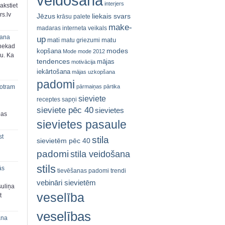
veidošana
interjers
akstiet
s.lv
Jēzus
liekais svars
krāsu palete
make-
madaras interneta veikals
šana
up
mati
matu
matu griezumi
 nekad
modes
kopšana
Mode
mode 2012
ju. Ka
tendences
mājas
motivācija
iekārtošana
mājas uzkopšana
padomi
pārmaiņas
pārtika
 otram
sieviete
receptes
sapņi
sieviete pēc 40
sievietes
bas
sievietes pasaule
st
stila
sievietēm pēc 40
padomi
stila veidošana
stils
ās
tievēšanas padomi
trendi
vebināri sievietēm
suliņa
veselība
t
veselības
ana