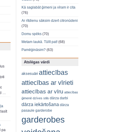
Kā saglabāt ģimeni ja vīram ir cita
(76)
Ar rītdienu sāksim dzert citronūdeni
(70)
Domu spēks
(70)
Metam laukā. Tūlīt pat!
(68)
Pamēģināsim?
(63)
Atslēgas vārdi
dus
attiecības
aksesuāri
oti
attiecības ar vīrieti
et
attiecības ar vīru
attiecības
ad …
dārza darbi
ģimenē
dzīves stils
dārza iekārtošana
dārza
aļa
pasaule
garderobe
zlasīt
garderobes
a
d pa