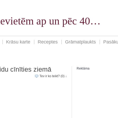
sievietēm ap un pēc 40…
Krāsu karte
Receptes
Grāmatplaukts
Pasāk
du cīnīties ziemā
Reklāma
Tev ir ko teikt? (0) ↓