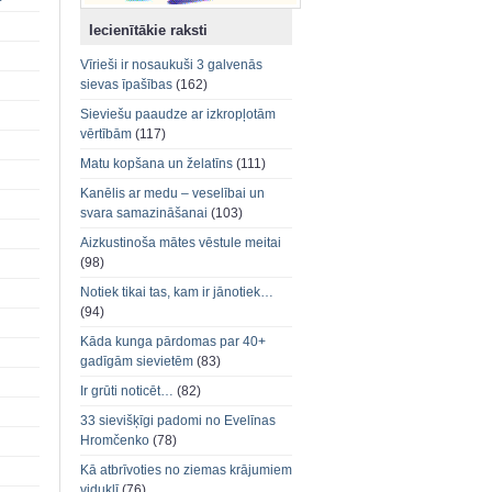
Iecienītākie raksti
Vīrieši ir nosaukuši 3 galvenās
sievas īpašības
(162)
Sieviešu paaudze ar izkropļotām
vērtībām
(117)
Matu kopšana un želatīns
(111)
Kanēlis ar medu – veselībai un
svara samazināšanai
(103)
Aizkustinoša mātes vēstule meitai
(98)
Notiek tikai tas, kam ir jānotiek…
(94)
Kāda kunga pārdomas par 40+
gadīgām sievietēm
(83)
Ir grūti noticēt…
(82)
33 sievišķīgi padomi no Evelīnas
Hromčenko
(78)
Kā atbrīvoties no ziemas krājumiem
viduklī
(76)