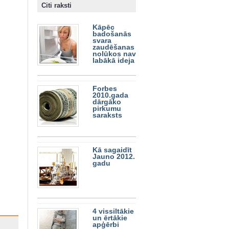
Citi raksti
Kāpēc
badošanās
svara
zaudēšanas
nolūkos nav
labākā ideja
Forbes
2010.gada
dārgāko
pirkumu
saraksts
Kā sagaidīt
Jauno 2012.
gadu
4 vissiltākie
un ērtākie
apģērbi