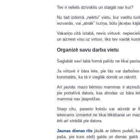
Tev ir neliels dzīvoklis un staigāt nav kur?
Nu tad izdomā „neērtu” vietu, kur varētu turēt
iezvanās, vai „atnāk” īsziņa, būtu jāceļas kājā
Vakariņo citā istabā, nevis virtuvē: nepieci
un aiznest visu uz virtuvi, liks tev vairāk kust
Organizē savu darba vietu
Saglabāt sevi labā formā palīdz ne tikai pasta
Ja virtuvē ir bāra lete, pie tās var darboties 
konstatēts, ka tā ir vieglāk domāt un rakstīt.
Arī jaunās mazo bērniņu mammas ir atzinuša
pie portatīvā datora, kas atrodas uz bāra let
mammai nav jāapsēžas.
Starp citu, parasto krēslu var aizstāt ar
f
ieteicams izmantot ne tikai lēkāšanai un mazu
ērti arī strādāt pie datora.
Jaunas dienas rīts
jāsāk ar ūdens pudeli, ku
paša, pie kura sēdi) galda un dienas gaitā