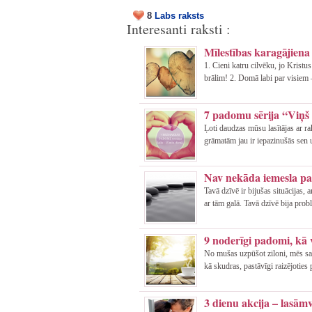
8
Labs raksts
Interesanti raksti :
Mīlestības karagājie
1. Cieni katru cilvēku, jo Kristu
brālim! 2. Domā labi par visiem –
7 padomu sērija “Viņš i
Ļoti daudzas mūsu lasītājas ar 
grāmatām jau ir iepazinušās sen 
Nav nekāda iemesla par
Tavā dzīvē ir bijušas situācijas,
ar tām galā. Tavā dzīvē bija prob
9 noderīgi padomi, kā 
No mušas uzpūšot ziloni, mēs sa
kā skudras, pastāvīgi raizējoties
3 dienu akcija – lasām