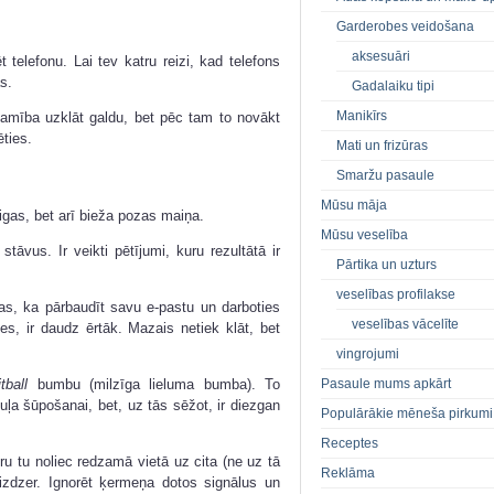
Garderobes veidošana
aksesuāri
 telefonu. Lai tev katru reizi, kad telefons
s.
Gadalaiku tipi
Manikīrs
ešamība uzklāt galdu, bet pēc tam to novākt
ēties.
Mati un frizūras
Smaržu pasaule
Mūsu māja
igas, bet arī bieža pozas maiņa.
Mūsu veselība
stāvus. Ir veikti pētījumi, kuru rezultātā ir
Pārtika un uzturs
veselības profilakse
s, ka pārbaudīt savu e-pastu un darboties
veselības vācelīte
es, ir daudz ērtāk. Mazais netiek klāt, bet
vingrojumi
Pasaule mums apkārt
itball
bumbu (milzīga lieluma bumba). To
ļa šūpošanai, bet, uz tās sēžot, ir diezgan
Populārākie mēneša pirkumi
Receptes
ru tu noliec redzamā vietā uz cita (ne uz tā
Reklāma
 izdzer. Ignorēt ķermeņa dotos signālus un