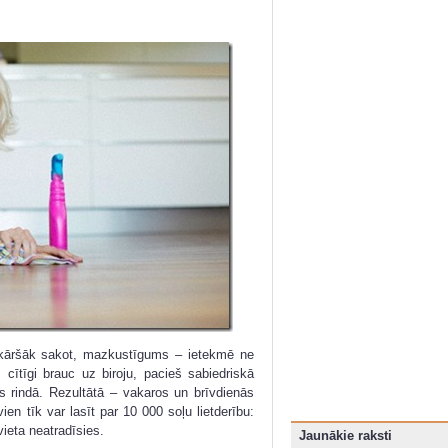
nkāršāk sakot, mazkustīgums – ietekmē ne
as cītīgi brauc uz biroju, pacieš sabiedriskā
es rindā. Rezultātā – vakaros un brīvdienās
en tīk var lasīt par 10 000 soļu lietderību:
vieta neatradīsies.
Jaunākie raksti