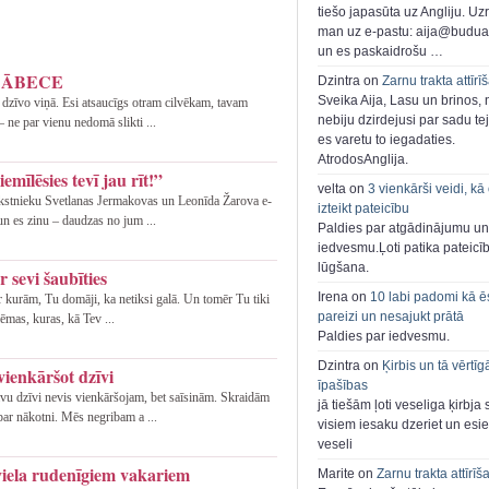
tiešo japasūta uz Angliju. Uzr
man uz e-pastu: aija@buduar
un es paskaidrošu …
na ĀBECE
Dzintra on
Zarnu trakta attīrī
Sveika Aija, Lasu un brinos,
s dzīvo viņā. Esi atsaucīgs otram cilvēkam, tavam
nebiju dzirdejusi par sadu te
 ne par vienu nedomā slikti ...
es varetu to iegadaties.
AtrodosAnglija.
emīlēsies tevī jau rīt!”
velta on
3 vienkārši veidi, kā
rakstnieku Svetlanas Jermakovas un Leonīda Žarova e-
izteikt pateicību
un es zinu – daudzas no jum ...
Paldies par atgādinājumu un
iedvesmu.Ļoti patika pateicī
lūgšana.
 sevi šaubīties
Irena on
10 labi padomi kā ē
 ar kurām, Tu domāji, ka netiksi galā. Un tomēr Tu tiki
pareizi un nesajukt prātā
lēmas, kuras, kā Tev ...
Paldies par iedvesmu.
Dzintra on
Ķirbis un tā vērtīg
vienkāršot dzīvi
īpašības
vu dzīvi nevis vienkāršojam, bet saīsinām. Skraidām
jā tiešām ļoti veseliga ķirbja 
 par nākotni. Mēs negribam a ...
visiem iesaku dzeriet un esie
veseli
viela rudenīgiem vakariem
Marite on
Zarnu trakta attīrīš