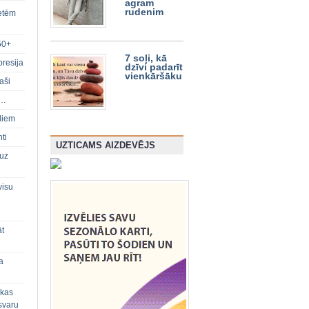
agram
rudenim
ietēm
50+
7 soļi, kā
presija
dzīvi padarīt
vienkāršāku
aši
s…
diem
ti
UZTICAMS AIZDEVĒJS
 uz
visu
āt
a
 kas
svaru