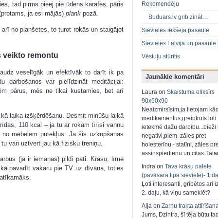
Rekomendēju
ies, tad pirms pieej pie ūdens karafes, pāris
 (protams, ja esi mājās)
plank
pozā.
Buduars.lv grib zināt…
 arī no planšetes, to turot rokās un staigājot
Sievietes iekšējā pasaule
Sievietes Latvijā un pasaulē
 veikto remontu
Vēstuļu stūrītis
daudz veselīgāk un efektīvāk to darīt ik pa
Jaunākie komentāri
 darbošanos var pielīdzināt meditācijai:
ķēm pārus, mēs ne tikai kustamies, bet arī
Laura on
Skaistuma eliksīrs
90x60x90
Neaizmirsīsim,ja lietojam kā
 kā laika izšķērdēšanu. Desmit minūšu laikā
medikamentus,greipfrūts ļoti
grīdas, 110 kcal – ja tu ar rokām tīrīsi vannu
ietekmē dažu darbību...bieži ļ
īsi no mēbelēm putekļus. Ja šis uzkopšanas
negatīvi,piem. zāles pret
tu vari uztvert jau kā fizisku treniņu.
holesterīnu - statīni, zāles pr
assinspiedienu un citas.Tāt
rbus (ja ir iemaņas) pildi pati. Krāso, līmē
Indra on
Tava krāsu palete
, kā pavadīt vakaru pie TV uz dīvāna, toties
(pavasara tipa sieviete)- 1.d
patīkamāks.
Ļoti interesanti, gribētos arī i
2. daļu, kā viņu sameklēt?
Aija on
Zarnu trakta attīrīšan
Jums, Dzintra, šī tēja būtu ta