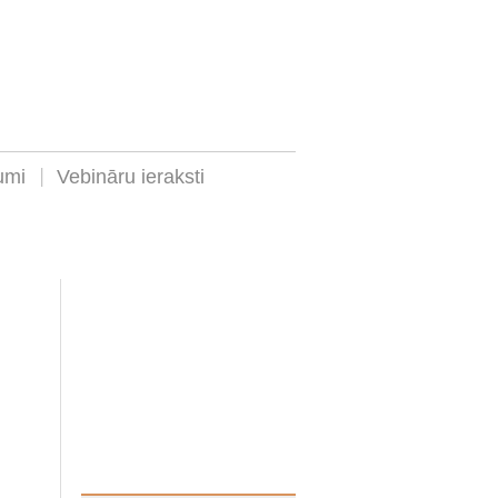
umi
Vebināru ieraksti