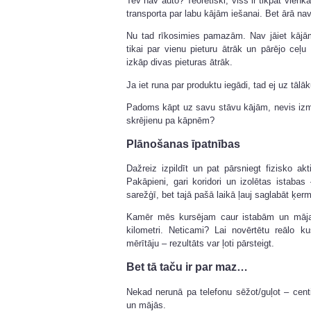
Tev nav auto? Teorētiski, viss ir tikpat vienk
transporta par labu kājām iešanai. Bet ārā na
Nu tad rīkosimies pamazām. Nav jāiet kājā
tikai par vienu pieturu ātrāk un pārējo ce
izkāp divas pieturas ātrāk.
Ja iet runa par produktu iegādi, tad ej uz tālā
Padoms kāpt uz savu stāvu kājām, nevis izma
skrējienu pa kāpnēm?
Plānošanas īpatnības
Dažreiz izpildīt un pat pārsniegt fizisko ak
Pakāpieni, gari koridori un izolētas istabas 
sarežģī, bet tajā pašā laikā ļauj saglabāt ķer
Kamēr mēs kursējam caur istabām un māja
kilometri. Neticami? Lai novērtētu reālo k
mērītāju – rezultāts var ļoti pārsteigt.
Bet tā taču ir par maz…
Nekad nerunā pa telefonu sēžot/guļot – centie
un mājās.