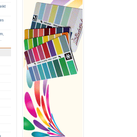
eikt
ies
im,
…
p