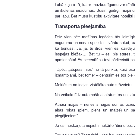
Labā ziņa ir tā, ka ar mazkustīgumu var cīnīt
un ikdienas ieradumus. Būsim godīgi, mājai 
par labu. Bet mūsu kustību aktivitāte noteikti 
Transporta pieejamība
Drīz vien pēc mašīnas iegādes tās laimīgie
nogurumu un nervu spriedzi – vārdu sakot, p
kā bonuss. Jā, jā, tu droši vien esi dzirdējus
iespējas biežāk… Bet tu – esi pie stūres, t
apmierināta! Es necentīšos tevi pārliecināt par 
Tāpēc, „atspersimies” no tā punkta, kurā e
izmantojami, bet tomēr – centīsimies tos piel
Meklēsim no ieejas vistālāko auto stāvvietu – 
No veikala līdz automašīnai atstumtos un iztu
Atnāci mājās – nenes smagās somas uzreiz 
abās rokās (piem. piens un maize) un pa
piegājieniem”.
Ja esi noskaņota nopietni, iekārto “dienu bez 