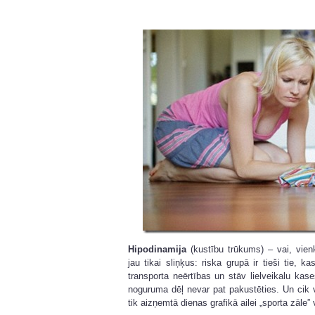
Hipodinamija
(kustību trūkums) – vai, vie
jau tikai sliņķus: riska grupā ir tieši tie, k
transporta neērtības un stāv lielveikalu kas
noguruma dēļ nevar pat pakustēties. Un cik vi
tik aizņemtā dienas grafikā ailei „sporta zāle” 