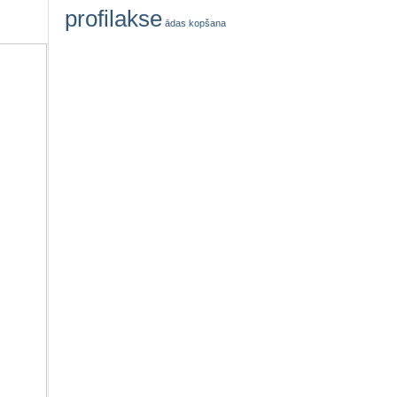
profilakse
ādas kopšana