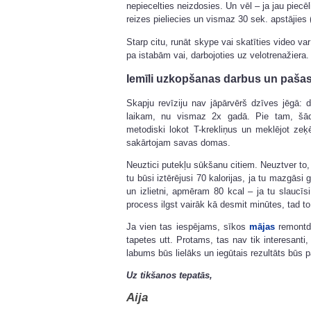
nepiecelties neizdosies. Un vēl – ja jau piecēl
reizes pieliecies un vismaz 30 sek. apstājies
Starp citu, runāt skype vai skatīties video var
pa istabām vai, darbojoties uz velotrenažiera.
Iemīli uzkopšanas darbus un pašas
Skapju revīziju nav jāpārvērš dzīves jēgā: 
laikam, nu vismaz 2x gadā. Pie tam, šādu
metodiski lokot T-krekliņus un meklējot ze
sakārtojam savas domas.
Neuztici putekļu sūkšanu citiem. Neuztver to,
tu būsi iztērējusi 70 kalorijas, ja tu mazgāsi 
un izlietni, apmēram 80 kcal – ja tu slauc
process ilgst vairāk kā desmit minūtes, tad to 
Ja vien tas iespējams, sīkos
mājas
remontda
tapetes utt. Protams, tas nav tik interesanti
labums būs lielāks un iegūtais rezultāts būs 
Uz tikšanos tepatās,
Aija