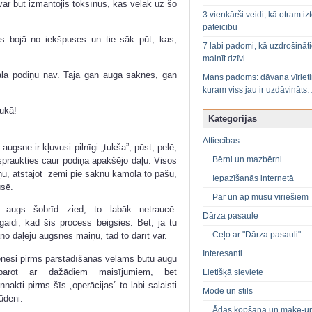
ar būt izmantojis toksīnus, kas vēlāk uz šo
3 vienkārši veidi, kā otram izt
pateicību
tos bojā no iekšpuses un tie sāk pūt, kas,
7 labi padomi, kā uzdrošināt
mainīt dzīvi
māla podiņu nav. Tajā gan auga saknes, gan
Mans padoms: dāvana vīriet
kuram viss jau ir uzdāvināts
ukā!
Kategorijas
Attiecības
gsne ir kļuvusi pilnīgi „tukša”, pūst, pelē,
Bērni un mazbērni
spraukties caur podiņa apakšējo daļu. Visos
ņu, atstājot zemi pie sakņu kamola to pašu,
Iepazīšanās internetā
usē.
Par un ap mūsu vīriešiem
 augs šobrīd zied, to labāk netraucē.
Dārza pasaule
gaidi, kad šis process beigsies. Bet, ja tu
Ceļo ar "Dārza pasauli"
āno daļēju augsnes maiņu, tad to darīt var.
Interesanti…
nesi pirms pārstādīšanas vēlams būtu augu
barot ar dažādiem maisījumiem, bet
Lietišķā sieviete
nnakti pirms šīs „operācijas” to labi salaisti
Mode un stils
ūdeni.
Ādas kopšana un make-u