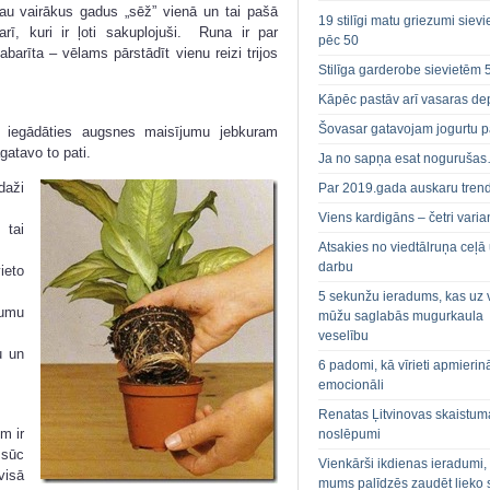
jau vairākus gadus „sēž” vienā un tai pašā
19 stilīgi matu griezumi siev
ī, kuri ir ļoti sakuplojuši. Runa ir par
pēc 50
arīta – vēlams pārstādīt vienu reizi trijos
Stilīga garderobe sievietēm 
Kāpēc pastāv arī vasaras de
Šovasar gatavojam jogurtu p
ar iegādāties augsnes maisījumu jebkuram
gatavo to pati.
Ja no sapņa esat noguruša
daži
Par 2019.gada auskaru tren
Viens kardigāns – četri varian
 tai
Atsakies no viedtālruņa ceļā
darbu
eto
5 sekunžu ieradums, kas uz 
jumu
mūžu saglabās mugurkaula
veselību
u un
6 padomi, kā vīrieti apmierin
emocionāli
Renatas Ļitvinovas skaistum
m ir
noslēpumi
zsūc
Vienkārši ikdienas ieradumi,
visā
mums palīdzēs zaudēt lieko 