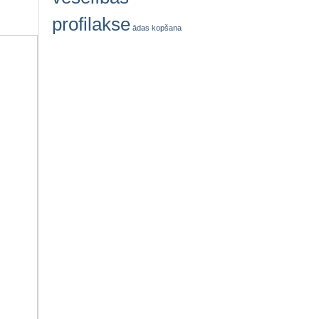
profilakse
ādas kopšana