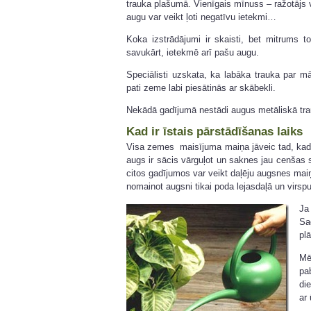
trauka plašumā. Vienīgais mīnuss – ražotājs v
augu var veikt ļoti negatīvu ietekmi…
Koka izstrādājumi ir skaisti, bet mitrums 
savukārt, ietekmē arī pašu augu.
Speciālisti uzskata, ka labāka trauka par 
pati zeme labi piesātinās ar skābekli.
Nekādā gadījumā nestādi augus metāliskā tra
Kad ir īstais pārstādīšanas laiks
Visa zemes maisījuma maiņa jāveic tad, kad au
augs ir sācis vārguļot un saknes jau cenšas 
citos gadījumos var veikt daļēju augsnes mai
nomainot augsni tikai poda lejasdaļā un virsp
Ja
Sa
pl
Mē
pa
die
ar 