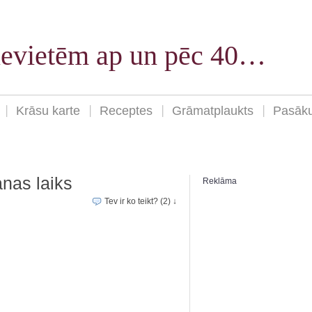
sievietēm ap un pēc 40…
Krāsu karte
Receptes
Grāmatplaukts
Pasāk
nas laiks
Reklāma
Tev ir ko teikt? (2) ↓