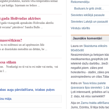
uzglabā produktus, kuriem vēsa temperatūra nemaz
Rekomendēju
r pat kaitīga. Izņemam no leduss ...
Buduars.lv grib zināt…
Sievietes iekšējā pasaule
.gada Holivudas aktrises
Sievietes Latvijā un pasaulē
10.gada visaugstāk apmaksāto Holivudas aktrišu
ā vecuma” pārstāves! Sandra Bullo ...
Vēstuļu stūrītis
Jaunākie komentāri
emassvētkiem?
ī tu esi nolēmusi un arī apņēmusies līdz
Laura on
Skaistuma eliksīrs
s ar drastiskām metodēm un diētām, be ...
90x60x90
Neaizmirsīsim,ja lietojam kā
medikamentus,greipfrūts ļoti
nesa stilam
ietekmē dažu darbību...bieži ļ
as. Neatkarīgi no tā vai tu esi māte vai meita, vai
negatīvi,piem. zāles pret
z l ...
holesterīnu - statīni, zāles pr
assinspiedienu un citas.Tāt
Indra on
Tava krāsu palete
(pavasara tipa sieviete)- 1.d
tabas augu pārstādīšana
,
istabas puķes
Ļoti interesanti, gribētos arī i
2. daļu, kā viņu sameklēt?
ūsu māja
.
Aija on
Zarnu trakta attīrīšan
Jums, Dzintra, šī tēja būtu ta