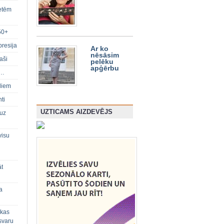
ietēm
50+
presija
Ar ko
nēsāsim
aši
pelēku
apģērbu
s…
diem
ti
UZTICAMS AIZDEVĒJS
 uz
visu
āt
a
 kas
svaru