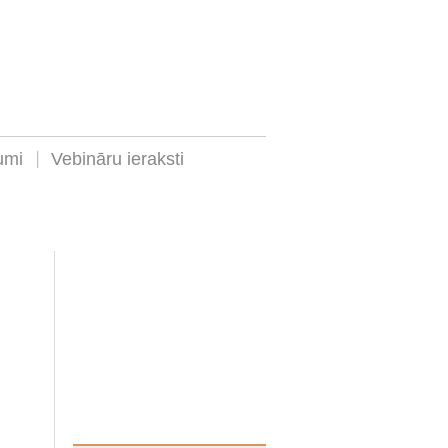
umi
Vebināru ieraksti