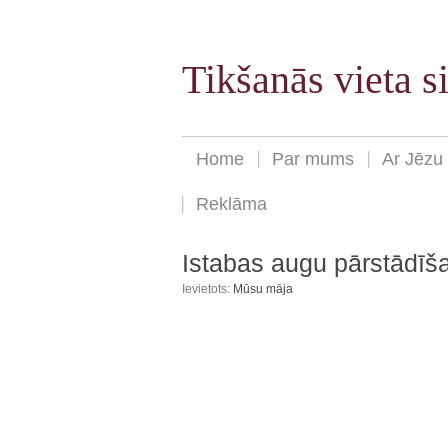
Tikšanās vieta 
Home
Par mums
Ar Jēzu
Reklāma
Istabas augu pārstādīša
Ievietots:
Mūsu māja