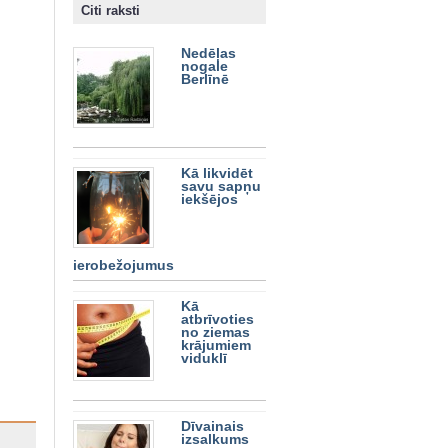
Citi raksti
Nedēļas
nogale
Berlīnē
Kā likvidēt
savu sapņu
iekšējos
ierobežojumus
Kā
atbrīvoties
no ziemas
krājumiem
viduklī
Dīvainais
izsalkums