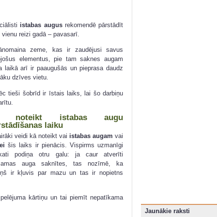
iālisti
istabas augus
rekomendē pārstādīt
i vienu reizi gadā – pavasarī.
jānomaina zeme, kas ir zaudējusi savus
ojošus elementus, pie tam saknes augam
a laikā arī ir paaugušās un pieprasa daudz
āku dzīves vietu.
c tieši šobrīd ir īstais laiks, lai šo darbiņu
rītu.
ā noteikt istabas augu
rstādīšanas laiku
airāki veidi kā noteikt vai
istabas augam
vai
ķei
šis laiks ir pienācis. Vispirms uzmanīgi
kati podiņa otru galu: ja caur atverīti
zamas auga saknītes, tas nozīmē, ka
iņš ir kļuvis par mazu un tas ir nopietns
r pelējuma kārtiņu un tai piemīt nepatīkama
Jaunākie raksti