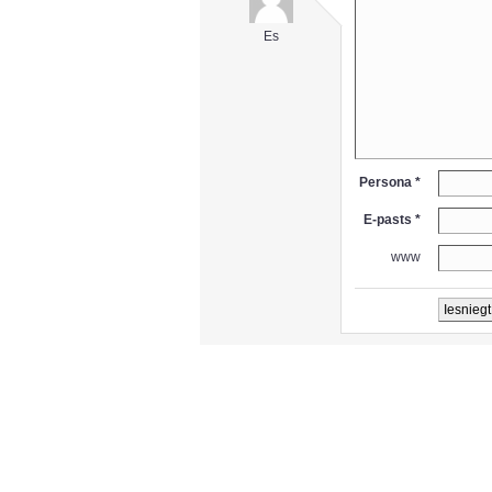
Es
Persona *
E-pasts *
www