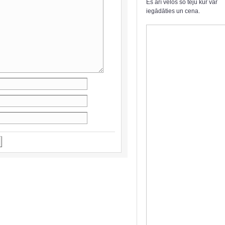
Es arī velos šo tēju kur var
iegādāties un cena.