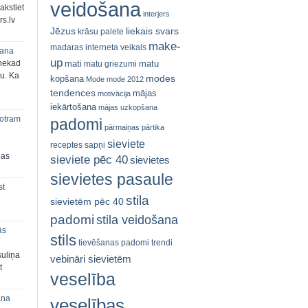
veidošana
akstiet
interjers
s.lv
Jēzus
liekais svars
krāsu palete
make-
madaras interneta veikals
šana
up
mati
matu
 nekad
matu griezumi
ju. Ka
modes
kopšana
Mode
mode 2012
tendences
mājas
motivācija
iekārtošana
mājas uzkopšana
 otram
padomi
pārmaiņas
pārtika
sieviete
receptes
sapņi
bas
sieviete pēc 40
sievietes
sievietes pasaule
st
stila
sievietēm pēc 40
padomi
stila veidošana
ās
stils
tievēšanas padomi
trendi
suliņa
vebināri sievietēm
t
veselība
ana
veselības