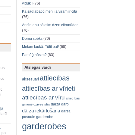
viduklī
(76)
Kā saglabāt ģimeni ja vīram ir cita
(76)
Ar rītdienu sāksim dzert citronūdeni
(70)
Domu spēks
(70)
Metam laukā. Tūlīt pat!
(68)
Pamēģināsim?
(63)
Atslēgas vārdi
dus
attiecības
oti
aksesuāri
attiecības ar vīrieti
et
ad …
attiecības ar vīru
attiecības
dārza darbi
ģimenē
dzīves stils
aļa
dārza iekārtošana
dārza
zlasīt
pasaule
garderobe
garderobes
a
d pa