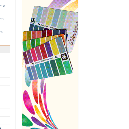
eikt
ies
im,
…
p