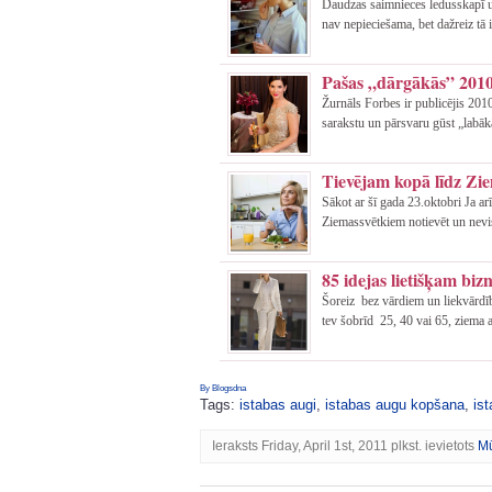
Daudzas saimnieces ledusskapī 
nav nepieciešama, bet dažreiz tā i
Pašas „dārgākās” 2010
Žurnāls Forbes ir publicējis 20
sarakstu un pārsvaru gūst „labāk
Tievējam kopā līdz Zi
Sākot ar šī gada 23.oktobri Ja ar
Ziemassvētkiem notievēt un nevi
85 idejas lietišķam biz
Šoreiz bez vārdiem un liekvārdīb
tev šobrīd 25, 40 vai 65, ziema ai
By Blogsdna
Tags:
istabas augi
,
istabas augu kopšana
,
is
Ieraksts Friday, April 1st, 2011 plkst. ievietots
M