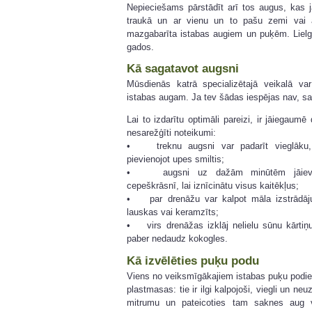
Nepieciešams pārstādīt arī tos augus, kas 
traukā un ar vienu un to pašu zemi vai ar
mazgabarīta istabas augiem un puķēm. Lielgab
gados.
Kā sagatavot augsni
Mūsdienās katrā specializētajā veikalā v
istabas augam. Ja tev šādas iespējas nav, sa
Lai to izdarītu optimāli pareizi, ir jāiegaumē 
nesarežģīti noteikumi:
• treknu augsni var padarīt vieglāku,
pievienojot upes smiltis;
• augsni uz dažām minūtēm jāievi
cepeškrāsnī, lai iznīcinātu visus kaitēkļus;
• par drenāžu var kalpot māla izstrādā
lauskas vai keramzīts;
• virs drenāžas izklāj nelielu sūnu kārtiņ
paber nedaudz kokogles.
Kā izvēlēties puķu podu
Viens no veiksmīgākajiem istabas puķu podie
plastmasas: tie ir ilgi kalpojoši, viegli un neu
mitrumu un pateicoties tam saknes aug 