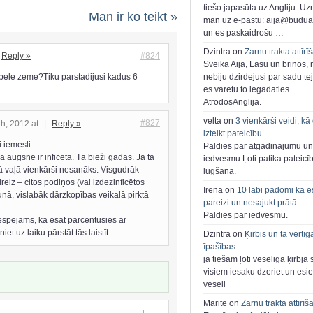
tiešo japasūta uz Angliju. Uzr
Man ir ko teikt »
man uz e-pastu: aija@buduar
un es paskaidrošu …
Dzintra on
Zarnu trakta attīrī
Reply »
#824
Sveika Aija, Lasu un brinos,
pele zeme?Tiku parstadijusi kadus 6
nebiju dzirdejusi par sadu te
es varetu to iegadaties.
AtrodosAnglija.
velta on
3 vienkārši veidi, kā
#827
th, 2012 at
|
Reply »
izteikt pateicību
 iemesli:
Paldies par atgādinājumu un
 augsne ir inficēta. Tā bieži gadās. Ja tā
iedvesmu.Ļoti patika pateicī
o tā vaļā vienkārši nesanāks. Visgudrāk
lūgšana.
reiz – citos podiņos (vai izdezinficētos
Irena on
10 labi padomi kā ē
unā, vislabāk dārzkopības veikalā pirktā
pareizi un nesajukt prātā
Paldies par iedvesmu.
iespējams, ka esat pārcentusies ar
et uz laiku pārstāt tās laistīt.
Dzintra on
Ķirbis un tā vērtīg
īpašības
jā tiešām ļoti veseliga ķirbja 
visiem iesaku dzeriet un esie
veseli
Marite on
Zarnu trakta attīrīš