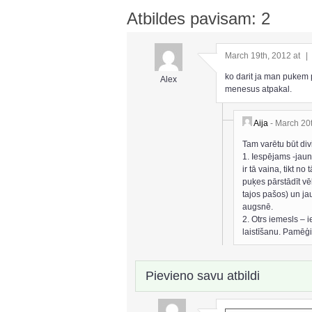
Atbildes pavisam: 2
March 19th, 2012 at
|
ko darit ja man pukem 
Alex
menesus atpakal.
Aija
- March 20
Tam varētu būt divi
1. Iespējams -jaunā
ir tā vaina, tikt n
puķes pārstādīt vēl
tajos pašos) un ja
augsnē.
2. Otrs iemesls – 
laistīšanu. Pamēģini
Pievieno savu atbildi