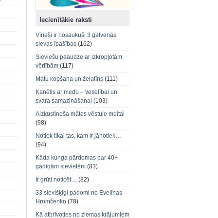
Iecienītākie raksti
Vīrieši ir nosaukuši 3 galvenās
sievas īpašības
(162)
Sieviešu paaudze ar izkropļotām
vērtībām
(117)
Matu kopšana un želatīns
(111)
Kanēlis ar medu – veselībai un
svara samazināšanai
(103)
Aizkustinoša mātes vēstule meitai
(98)
Notiek tikai tas, kam ir jānotiek…
(94)
Kāda kunga pārdomas par 40+
gadīgām sievietēm
(83)
Ir grūti noticēt…
(82)
33 sievišķīgi padomi no Evelīnas
Hromčenko
(78)
Kā atbrīvoties no ziemas krājumiem