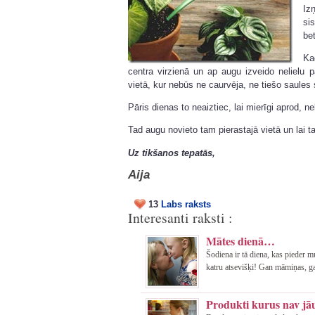
Iz
si
be
Ka
centra virzienā un ap augu izveido nelielu pa
vietā, kur nebūs ne caurvēja, ne tiešo saules 
Pāris dienas to neaiztiec, lai mierīgi aprod, ne
Tad augu novieto tam pierastajā vietā un lai t
Uz tikšanos tepatās,
Aija
13
Labs raksts
Interesanti raksti :
Mātes dienā…
Šodiena ir tā diena, kas pieder 
katru atsevišķi! Gan māmiņas, g
Produkti kurus nav jā