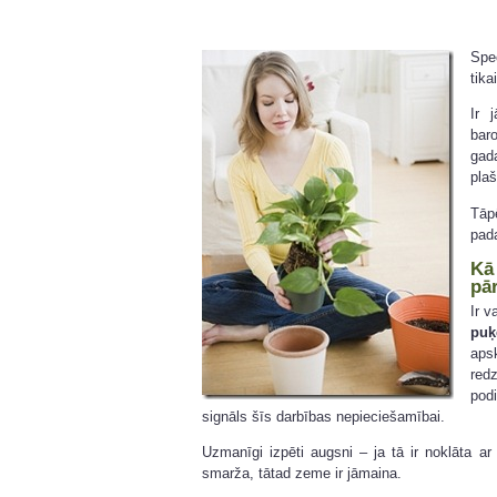
Spec
tika
Ir 
bar
gad
plaš
Tāpē
pada
K
pā
Ir v
pu
aps
red
pod
signāls šīs darbības nepieciešamībai.
Uzmanīgi izpēti augsni – ja tā ir noklāta a
smarža, tātad zeme ir jāmaina.