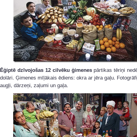
Ēģiptē dzīvojošas 12 cilvēku ģimenes
pārtikas tēriņi nedē
dolāri. Ģimenes mīļākais ēdiens: okra ar jēra gaļu. Fotogrāf
augļi, dārzeņi, zaļumi un gaļa.