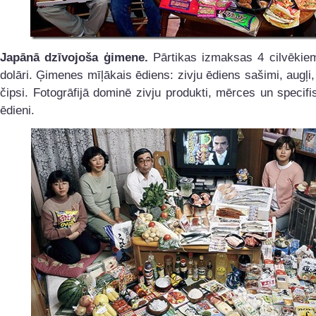
Japānā dzīvojoša ģimene.
Pārtikas izmaksas 4 cilvēkiem
dolāri. Ģimenes mīļākais ēdiens: zivju ēdiens sašimi, augļi
čipsi. Fotogrāfijā dominē zivju produkti, mērces un specifi
ēdieni.