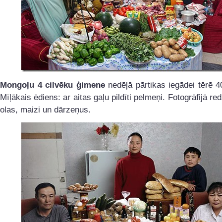
Mongoļu 4 cilvēku ģimene
nedēļā pārtikas iegādei tērē 4
Mīļākais ēdiens: ar aitas gaļu pildīti pelmeņi. Fotogrāfijā re
olas, maizi un dārzeņus.