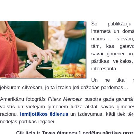
Šo publikācij
internetā un domā
mums – sievām
tām, kas gata
savai ģimenei un
pārtikas veikalos
interesanta.
Un ne tikai
jebkuram cilvēkam, jo tā izraisa ļoti dažādas pārdomas…
Amerikāņu fotogrāfs
Piters Mencels
pusotra gada garumā 
valstīs un vietējām ģimenēm lūdza atklāt savas ģimene
racionu,
iemīļotākos ēdienus
un izdevumus, kādi tiek tēr
nedēļas pārtikas iegādei.
Cik liels ir Tavas ģimenes 1 nedēļas pārtikas gro