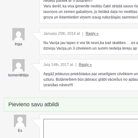
nedēļu pārtiek ar 5 dolāriem?
Varu derēt, ka visa ģimenīte nedēļu čakli strādā savos rī
lauciņos un zemes gabaliņos, jo lielākā daļa no nedēļas
groza un ēdamlietām viņiem izaug naturālajās saimniecī
January 25th, 2014 at
|
Reply »
Nu Vacija jau tapec ir visi tik resni,ka bail skatities…..es a
Inga
dzivoju Vacija,un 3 cilvekiem un sunim nedelja tereju ap 
July 14th, 2017 at
|
Reply »
Apgāž jebkurus priekšstatus par veselīgiem cilvēkiem un
komentētājs
uzturu. Butāniešiem būs jābrauc glābt vāciešus no apt
izraisītas nāves!!!!
Pievieno savu atbildi
Es