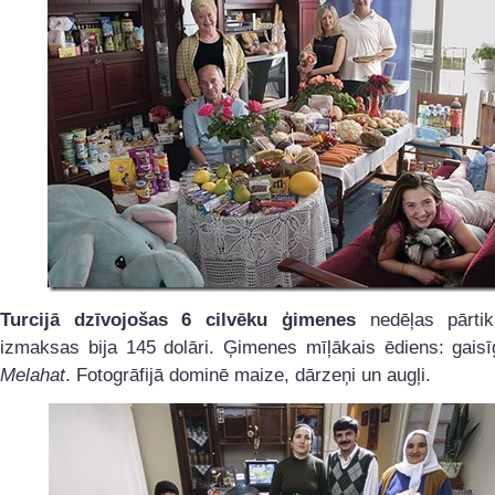
Turcijā dzīvojošas 6 cilvēku ģimenes
nedēļas pārtik
izmaksas bija 145 dolāri. Ģimenes mīļākais ēdiens: gaisī
Melahat
. Fotogrāfijā dominē maize, dārzeņi un augļi.