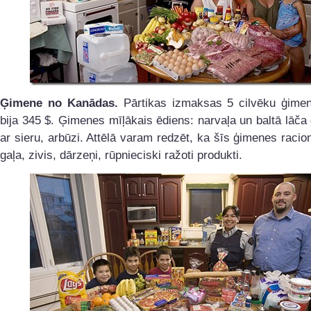
Ģimene no Kanādas.
Pārtikas izmaksas 5 cilvēku ģimen
bija 345 $. Ģimenes mīļākais ēdiens: narvaļa un baltā lāča 
ar sieru, arbūzi. Attēlā varam redzēt, ka šīs ģimenes raci
gaļa, zivis, dārzeņi, rūpnieciski ražoti produkti.