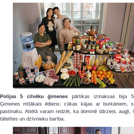
Polijas 5 cilvēku ģimenes
pārtikas izmaksas bija 5
Ģimenes mīļākais ēdiens: cūkas kājas ar burkāniem, se
pastinaku. Attēlā varam redzēt, ka dominē dārzeņi, augļi,
tāfelītes un dzīvnieku barība.