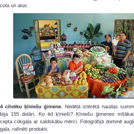
cola
un alus.
4 cilvēku ķīniešu ģimene.
Nedēļā iztērētā naudas summa
bija 155 dolāri. Ko ēd ķīnieši? Ķīniešu ģimenes mīļākai
cepta cūkgaļa ar saldskābu mērci. Fotogrāfijā dominē augļi
gaļa, rafinēti produkti.