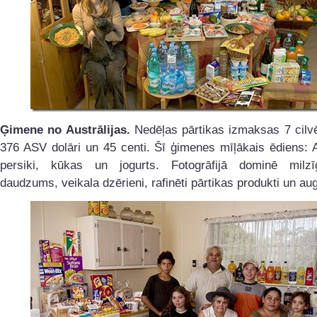
Ģimene no Austrālijas.
Nedēļas pārtikas izmaksas 7 cilvē
376 ASV dolāri un 45 centi. Šī ģimenes mīļākais ēdiens: A
persiki, kūkas un jogurts. Fotogrāfijā dominē milz
daudzums, veikala dzērieni, rafinēti pārtikas produkti un aug