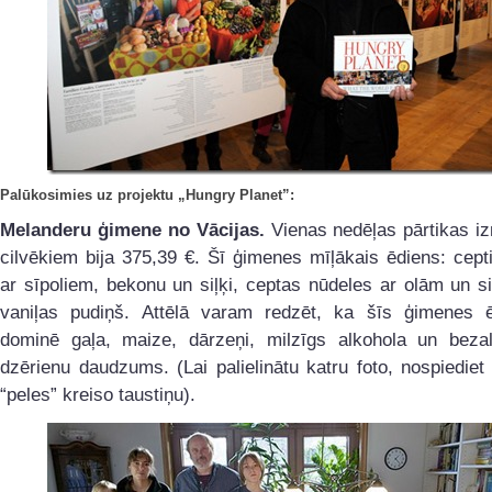
Palūkosimies uz projektu „Hungry Planet”:
Melanderu ģimene no Vācijas.
Vienas nedēļas pārtikas i
cilvēkiem bija 375,39 €. Šī ģimenes mīļākais ēdiens: cepti
ar sīpoliem, bekonu un siļķi, ceptas nūdeles ar olām un si
vaniļas pudiņš. Attēlā varam redzēt, ka šīs ģimenes ē
dominē gaļa, maize, dārzeņi, milzīgs alkohola un bezal
dzērienu daudzums. (Lai palielinātu katru foto, nospiediet
“peles” kreiso taustiņu).