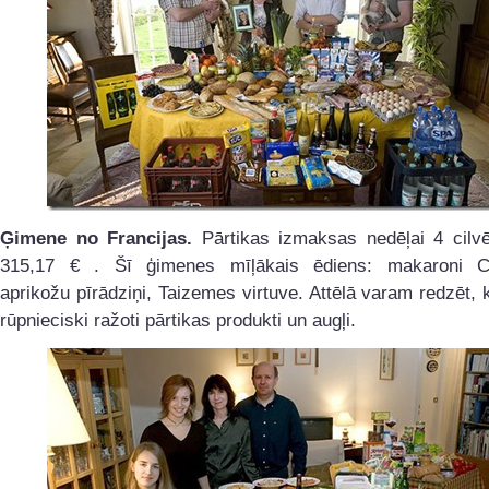
Ģimene no Francijas.
Pārtikas izmaksas nedēļai 4 cilvē
315,17 € . Šī ģimenes mīļākais ēdiens: makaroni C
aprikožu pīrādziņi, Taizemes virtuve. Attēlā varam redzēt,
rūpnieciski ražoti pārtikas produkti un augļi.