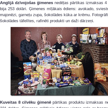
Anglijā dzīvojošas ģimenes
nedēļas pārtikas izmaksas 4 
bija 253 dolāri. Ģimenes mīļākais ēdiens: avokado, svies
majonēzi, garneļu zupa, šokolādes kūka ar krēmu. Fotogrāf
šokolādes tāfelītes, rafinēti produkti un daži dārzeņi.
Kuveitas 8 cilvēku ģimenē
pārtikas produktu izmaksas ne