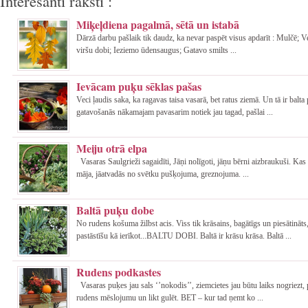
Interesanti raksti :
Miķeļdiena pagalmā, sētā un istabā
Dārzā darbu pašlaik tik daudz, ka nevar paspēt visus apdarīt : Mulčē; 
viršu dobi; Ieziemo ūdensaugus; Gatavo smilts ...
Ievācam puķu sēklas pašas
Veci ļaudis saka, ka ragavas taisa vasarā, bet ratus ziemā. Un tā ir balta 
gatavošanās nākamajam pavasarim notiek jau tagad, pašlai ...
Meiju otrā elpa
Vasaras Saulgrieži sagaidīti, Jāņi nolīgoti, jāņu bērni aizbraukuši. Kas 
māja, jāatvadās no svētku pušķojuma, greznojuma. ...
Baltā puķu dobe
No rudens košuma žilbst acis. Viss tik krāsains, bagātīgs un piesātināts,
pastāstīšu kā ierīkot...BALTU DOBI. Baltā ir krāsu krāsa. Baltā ...
Rudens podkastes
Vasaras puķes jau sals ‘’nokodis’’, ziemcietes jau būtu laiks nogriezt, 
rudens mēslojumu un likt gulēt. BET – kur tad ņemt ko ...