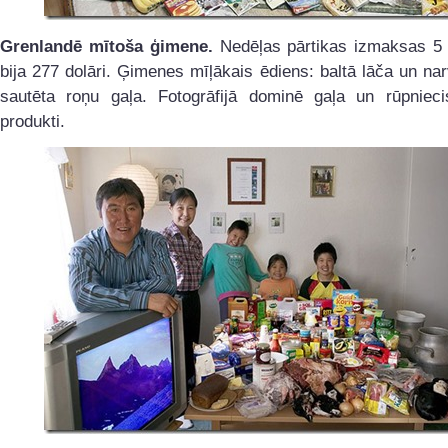
Grenlandē mītoša ģimene.
Nedēļas pārtikas izmaksas 5 
bija 277 dolāri. Ģimenes mīļākais ēdiens: baltā lāča un nar
sautēta roņu gaļa. Fotogrāfijā dominē gaļa un rūpniecis
produkti.