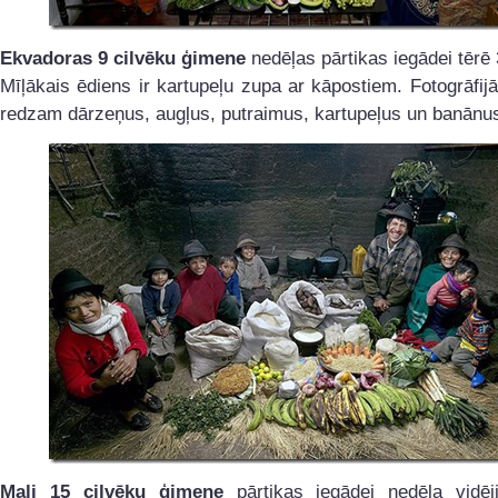
Ekvadoras 9 cilvēku ģimene
nedēļas pārtikas iegādei tērē 
Mīļākais ēdiens ir kartupeļu zupa ar kāpostiem. Fotogrāfij
redzam dārzeņus, augļus, putraimus, kartupeļus un banānu
Mali 15 cilvēku ģimene
pārtikas iegādei nedēļa vidēj