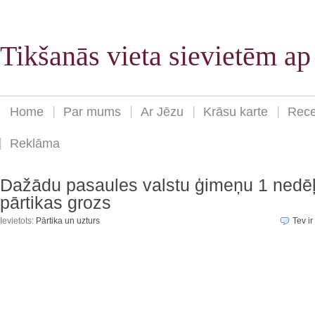
Tikšanās vieta sievietēm a
Home
Par mums
Ar Jēzu
Krāsu karte
Rece
Reklāma
Dažādu pasaules valstu ģimeņu 1 nedē
pārtikas grozs
Ievietots:
Pārtika un uzturs
Tev ir