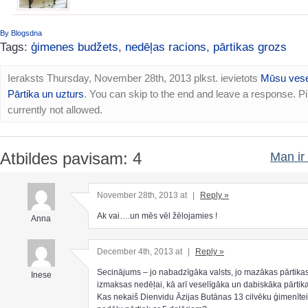
By Blogsdna
Tags:
ģimenes budžets
,
nedēļas racions
,
pārtikas grozs
Ieraksts Thursday, November 28th, 2013 plkst. ievietots
Mūsu vese
Pārtika un uzturs
. You can skip to the end and leave a response. Pi
currently not allowed.
Atbildes pavisam: 4
Man ir 
November 28th, 2013 at
|
Reply »
Ak vai….un mēs vēl žēlojamies !
Anna
December 4th, 2013 at
|
Reply »
Secinājums – jo nabadzīgāka valsts, jo mazākas pārtika
Inese
izmaksas nedēļai, kā arī veselīgāka un dabiskāka pārtika
Kas nekaiš Dienvidu Āzijas Butānas 13 cilvēku ģimenītei