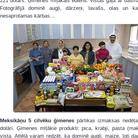
221 dolārs. Ģimenes mīļākais ēdiens: vistas gaļa ar basma
Fotogrāfijā dominē augļi, dārzeņi, lavašs, olas un k
nesaprotamas kārbas…
Meksikāņu 5 cilvēku ģimenes
pārtikas izmaksas nedēļai
dolāri. Ģimenes mīļākie produkti: pica, krabji, pasta (ma
vista. Attēlā varam redzēt, ka dominē augļi, maize, ļoti d