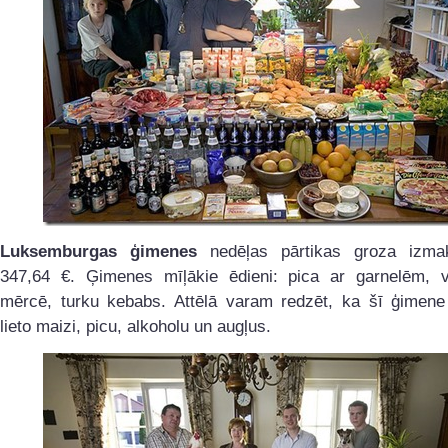
Luksemburgas ģimenes
nedēļas pārtikas groza izma
347,64 €. Ģimenes mīļākie ēdieni: pica ar garnelēm, v
mērcē, turku kebabs. Attēlā varam redzēt, ka šī ģimene
lieto maizi, picu, alkoholu un augļus.