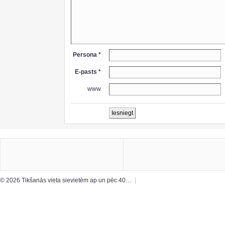
Persona *
E-pasts *
www
© 2026 Tikšanās vieta sievietēm ap un pēc 40…
|