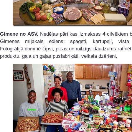
Ģimene no ASV.
Nedēļas pārtikas izmaksas 4 cilvēkiem b
Ģimenes mīļākais ēdiens: spageti, kartupeļi, vist
Fotogrāfijā dominē čipsi, picas un milzīgs daudzums rafinēt
produktu, gaļa un gaļas pusfabrikāti, veikala dzērieni.