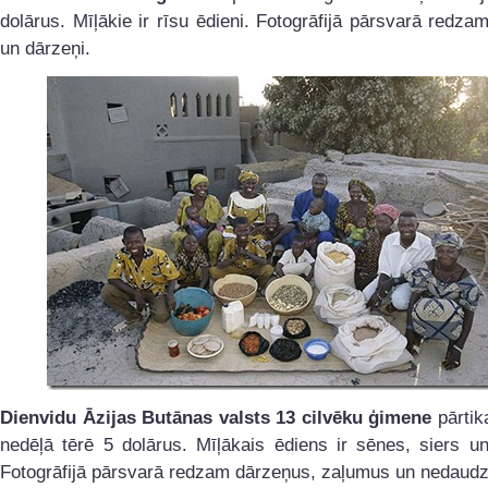
dolārus. Mīļākie ir rīsu ēdieni. Fotogrāfijā pārsvarā redzam
un dārzeņi.
Dienvidu Āzijas Butānas valsts 13 cilvēku ģimene
pārtik
nedēļā tērē 5 dolārus. Mīļākais ēdiens ir sēnes, siers u
Fotogrāfijā pārsvarā redzam dārzeņus, zaļumus un nedaudz