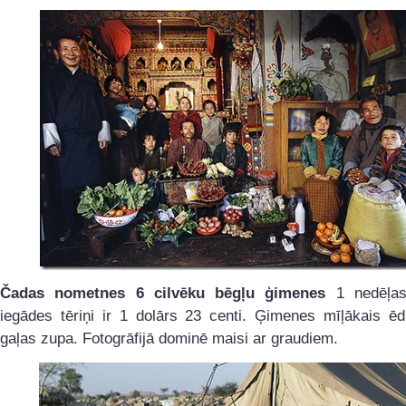
Čadas nometnes 6 cilvēku bēgļu ģimenes
1 nedēļas
iegādes tēriņi ir 1 dolārs 23 centi. Ģimenes mīļākais ēd
gaļas zupa. Fotogrāfijā dominē maisi ar graudiem.