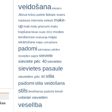
veidošana
interjers
Jēzus
liekais svars
krāsu palete
make-
madaras interneta veikals
up
mati
matu
matu griezumi
modes
kopšana
Mode
mode 2012
tendences
mājas
motivācija
iekārtošana
mājas uzkopšana
padomi
pārmaiņas
pārtika
sieviete
receptes
sapņi
sieviete pēc 40
sievietes
sievietes pasaule
stila
sievietēm pēc 40
padomi
stila veidošana
stils
tievēšanas padomi
trendi
vebināri sievietēm
veselība
šais