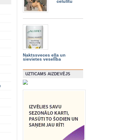
celulītu
Naktssveces eļļa un
sievietes veselība
UZTICAMS AIZDEVĒJS
p