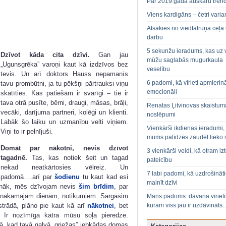
Par 2019.gada auskaru tren
Viens kardigāns – četri varian
Atsakies no viedtālruņa ceļā
darbu
5 sekunžu ieradums, kas uz 
Dzīvot kāda cita dzīvi.
Gan jau
mūžu saglabās mugurkaula
„Ugunsgrēka” varoņi kaut kā izdzīvos bez
veselību
tevis. Un arī doktors Hauss nepamanīs
6 padomi, kā vīrieti apmierin
tavu prombūtni, ja tu pēkšņi pārtrauksi viņu
emocionāli
skatīties. Kas patiešām ir svarīgi – tie ir
tava otrā pusīte, bērni, draugi, māsas, brāļi,
Renatas Ļitvinovas skaistum
vecāki, darījuma partneri, kolēģi un klienti.
noslēpumi
Labāk šo laiku un uzmanību velti viņiem.
Vienkārši ikdienas ieradumi,
Viņi to ir pelnījuši.
mums palīdzēs zaudēt lieko 
Domāt par nākotni, nevis dzīvot
3 vienkārši veidi, kā otram izt
tagadnē.
Tas, kas notiek šeit un tagad
pateicību
nekad neatkārtosies vēlreiz. Un
7 labi padomi, kā uzdrošināt
padomā….arī par
šodienu
tu kaut kad esi
mainīt dzīvi
ienāk, mēs dzīvojam nevis
šim brīdim
, par
kal nākamajām dienām, notikumiem. Sargāsim
Mans padoms: dāvana vīriet
strādā, plāno pie kaut kā arī
nākotnei
, bet
kuram viss jau ir uzdāvināts
u. Ir nozīmīga katra mūsu soļa pieredze.
okā, kad tavā galvā „griežas” jebkādas domas