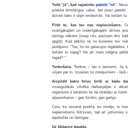
Teikt "jā", kad vajadzētu
pateikt "nē".
Neuzņ
priekšā brīnišķīgus ceļus, bet prast pateikt 
dzīves laiks ir stipri ierobežots. Vai tiešām tu 
Pirkt to, kas tev nav nepieciešams.
Gud
svarīgākajām un noderīgākajām dzīves pra
laimīgu nākotni (starp citu, pavisam drīz kā
apgūt). Kad pēkšņi ne no kurienes tev ro
jautājumu: "Tas, ko es gatavojos iegādāties, 
tiešām to vajag? Vai arī mani mēģina pārlie
tagad? "
Tenkošana.
Tenkas – tas ir ļaunums. Ja tu
viņam par to. Izvairies no minējumiem – tieši
Aizpildīt katru brīvu brīdi ar kādu da
visaugstākās cilvēka darbaspējas ir atka
organisms ir iekārtots tā, lai strādātu ar īsie
atjaunošanos – gan fizisko, gan garīgo.
Ceru, ka nevienā punktā, ko minēju, tu mani
nepieciešams līdzsvars, tad arī jutīsimies 
atpūtušās un laimīgas.
Uz tikšanos tepatās,