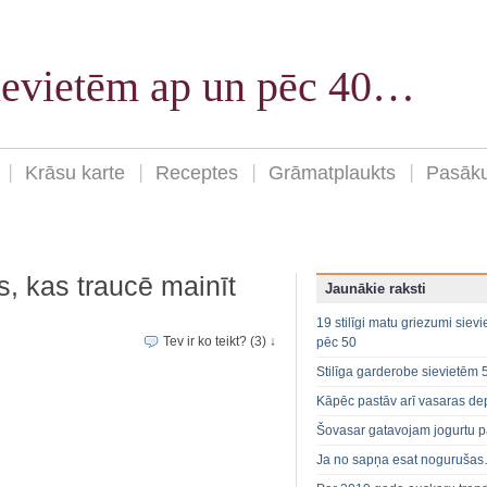
sievietēm ap un pēc 40…
Krāsu karte
Receptes
Grāmatplaukts
Pasāk
, kas traucē mainīt
Jaunākie raksti
19 stilīgi matu griezumi siev
Tev ir ko teikt? (3) ↓
pēc 50
Stilīga garderobe sievietēm 
Kāpēc pastāv arī vasaras de
Šovasar gatavojam jogurtu p
Ja no sapņa esat noguruša