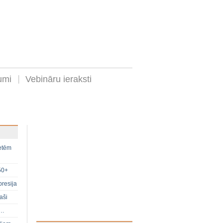
umi
Vebināru ieraksti
ietēm
50+
presija
aši
s…