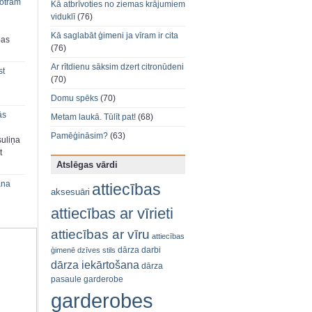
 otram
Kā atbrīvoties no ziemas krājumiem
viduklī
(76)
Kā saglabāt ģimeni ja vīram ir cita
bas
(76)
Ar rītdienu sāksim dzert citronūdeni
st
(70)
Domu spēks
(70)
ās
Metam laukā. Tūlīt pat!
(68)
Pamēģināsim?
(63)
suliņa
t
Atslēgas vārdi
ana
attiecības
aksesuāri
attiecības ar vīrieti
attiecības ar vīru
attiecības
dārza darbi
ģimenē
dzīves stils
dārza iekārtošana
dārza
pasaule
garderobe
garderobes