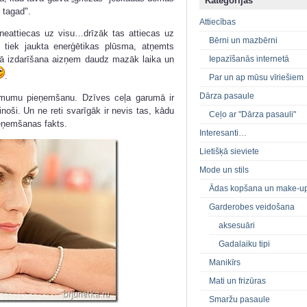
Kategorijas
n tagad".
Attiecības
eattiecas uz visu…drīzāk tas attiecas uz
Bērni un mazbērni
 tiek jaukta enerģētikas plūsma, atņemts
 kā izdarīšana aizņem daudz mazāk laika un
Iepazīšanās internetā
.
Par un ap mūsu vīriešiem
Dārza pasaule
 lēmumu pieņemšanu. Dzīves ceļa garumā ir
inoši. Un ne reti svarīgāk ir nevis tas, kādu
Ceļo ar "Dārza pasauli"
ieņemšanas fakts.
Interesanti…
Lietišķā sieviete
Mode un stils
Ādas kopšana un make-u
Garderobes veidošana
aksesuāri
Gadalaiku tipi
Manikīrs
Mati un frizūras
Smaržu pasaule