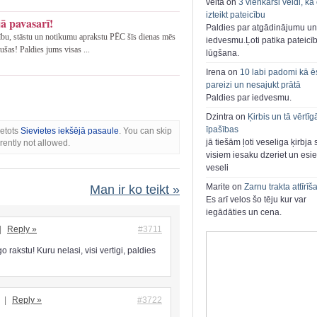
velta on
3 vienkārši veidi, kā
izteikt pateicību
jā pavasarī!
Paldies par atgādinājumu un
ību, stāstu un notikumu aprakstu PĒC šīs dienas mēs
iedvesmu.Ļoti patika pateicī
šas! Paldies jums visas ...
lūgšana.
Irena on
10 labi padomi kā ē
pareizi un nesajukt prātā
Paldies par iedvesmu.
Dzintra on
Ķirbis un tā vērtīg
īpašības
ietots
Sievietes iekšējā pasaule
. You can skip
jā tiešām ļoti veseliga ķirbja 
rently not allowed.
visiem iesaku dzeriet un esie
veseli
Marite on
Zarnu trakta attīrīš
Man ir ko teikt »
Es arī velos šo tēju kur var
iegādāties un cena.
|
Reply »
#3711
o rakstu! Kuru nelasi, visi vertigi, paldies
t
|
Reply »
#3722