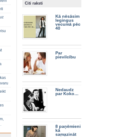
diem
Citi raksti
ti
Kā nēsāsim
 uz
legingus
vecumā pēc
40
visu
āt
Par
pievilcību
a
 kas
svaru
Nedaudz
eikt
par Koko…
ies
im,
…
8 paņēmieni
kā
samazināt