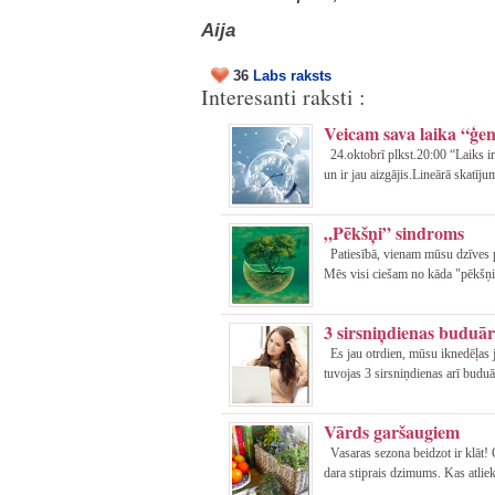
Aija
36
Labs raksts
Interesanti raksti :
Veicam sava laika “ģen
24.oktobrī plkst.20:00 “Laiks ir
un ir jau aizgājis.Lineārā skatījum
„Pēkšņi” sindroms
Patiesībā, vienam mūsu dzīves p
Mēs visi ciešam no kāda "pēkšņi"
3 sirsniņdienas budu
Es jau otrdien, mūsu iknedēļas 
tuvojas 3 sirsniņdienas arī buduā
Vārds garšaugiem
Vasaras sezona beidzot ir klāt! G
dara stiprais dzimums. Kas atlie