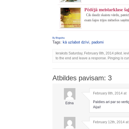
Pēdējā meistarklase ša
Cik daudz skaistu vārdu, pateic
esam šajos trijos mēnešos saņēmu
By Blogsdna
Tags:
kā uzlabot dzīvi
,
padomi
Ieraksts Saturday, February 8th, 2014 plkst. iev
to the end and leave a response. Pinging is cur
Atbildes pavisam: 3
February 8th, 2014 at
Paldies ari par so vertig
Edna
Aijai!
February 12th, 2014 a