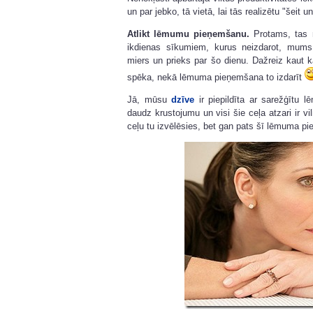
un par jebko, tā vietā, lai tās realizētu "šeit u
Atlikt lēmumu pieņemšanu.
Protams, tas n
ikdienas sīkumiem, kurus neizdarot, mums
miers un prieks par šo dienu. Dažreiz kaut
spēka, nekā lēmuma pieņemšana to izdarīt
Jā, mūsu
dzīve
ir piepildīta ar sarežģītu
daudz krustojumu un visi šie ceļa atzari ir vil
ceļu tu izvēlēsies, bet gan pats šī lēmuma p