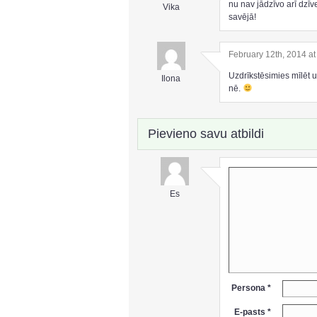
nu nav jādzīvo arī dzīv
Vika
savējā!
February 12th, 2014 a
Uzdrīkstēsimies mīlēt un
Ilona
nē.
Pievieno savu atbildi
Es
Persona *
E-pasts *