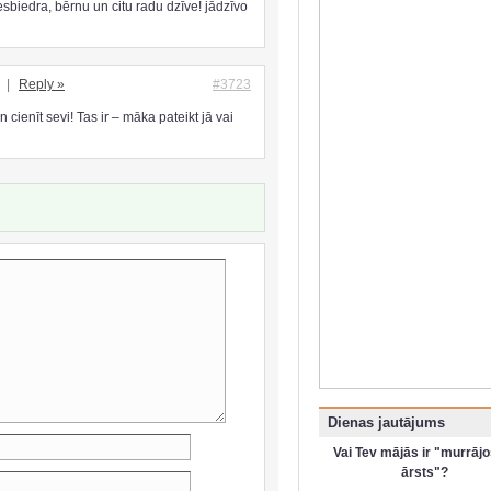
esbiedra, bērnu un citu radu dzīve! jādzīvo
t
|
Reply »
#3723
 cienīt sevi! Tas ir – māka pateikt jā vai
Dienas jautājums
Vai Tev mājās ir "murrājo
ārsts"?