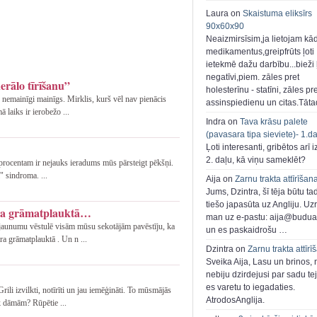
Laura on
Skaistuma eliksīrs
90x60x90
Neaizmirsīsim,ja lietojam kā
medikamentus,greipfrūts ļoti
ietekmē dažu darbību...bieži ļ
negatīvi,piem. zāles pret
erālo tīrīšanu”
holesterīnu - statīni, zāles pr
 nemainīgi mainīgs. Mirklis, kurš vēl nav pienācis
assinspiedienu un citas.Tāt
ā laiks ir ierobežo ...
Indra on
Tava krāsu palete
(pavasara tipa sieviete)- 1.d
Ļoti interesanti, gribētos arī i
2. daļu, kā viņu sameklēt?
rocentam ir nejauks ieradums mūs pārsteigt pēkšņi.
 sindroma. ...
Aija on
Zarnu trakta attīrīšan
Jums, Dzintra, šī tēja būtu ta
tiešo japasūta uz Angliju. Uzr
āra grāmatplauktā…
man uz e-pastu: aija@buduar
jaunumu vēstulē visām mūsu sekotājām pavēstīju, ka
un es paskaidrošu …
ra grāmatplauktā . Un n ...
Dzintra on
Zarnu trakta attīrī
Sveika Aija, Lasu un brinos,
nebiju dzirdejusi par sadu te
es varetu to iegadaties.
rili izvilkti, notīrīti un jau iemēģināti. To mūsmājās
AtrodosAnglija.
k dāmām? Rūpētie ...