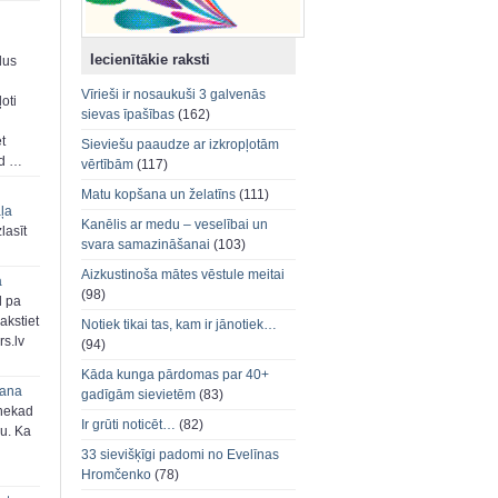
Iecienītākie raksti
dus
Vīrieši ir nosaukuši 3 galvenās
oti
sievas īpašības
(162)
et
Sieviešu paaudze ar izkropļotām
ad …
vērtībām
(117)
Matu kopšana un želatīns
(111)
aļa
Kanēlis ar medu – veselībai un
zlasīt
svara samazināšanai
(103)
Aizkustinoša mātes vēstule meitai
a
(98)
d pa
akstiet
Notiek tikai tas, kam ir jānotiek…
s.lv
(94)
Kāda kunga pārdomas par 40+
šana
gadīgām sievietēm
(83)
 nekad
Ir grūti noticēt…
(82)
ju. Ka
33 sievišķīgi padomi no Evelīnas
Hromčenko
(78)