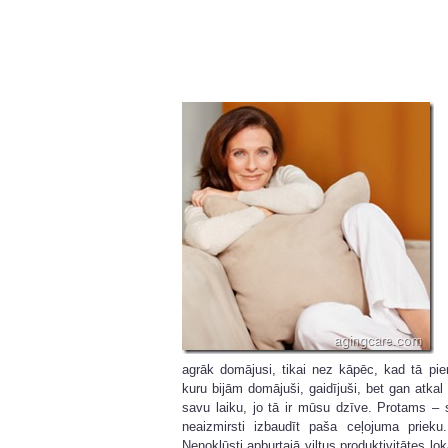
agrāk domājusi, tikai nez kāpēc, kad tā p
kuru bijām domājuši, gaidījuši, bet gan at
savu laiku, jo tā ir mūsu dzīve. Protams – 
neaizmirsti izbaudīt paša ceļojuma priek
Nenokļūsti apburtajā viltus produktivitātes l