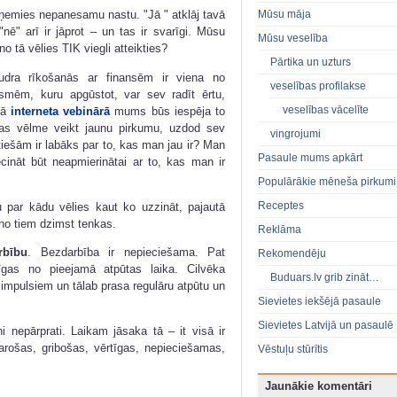
Mūsu māja
emies nepanesamu nastu. "Jā " atklāj tavā
"nē" arī ir jāprot – un tas ir svarīgi. Mūsu
Mūsu veselība
no tā vēlies TIK viegli atteikties?
Pārtika un uzturs
ra rīkošanās ar finansēm ir viena no
veselības profilakse
smēm, kuru apgūstot, var sev radīt ērtu,
veselības vācelīte
dā
interneta vebinārā
mums būs iespēja to
das vēlme veikt jaunu pirkumu, uzdod sev
vingrojumi
tiešām ir labāks par to, kas man jau ir? Man
Pasaule mums apkārt
cināt būt neapmierinātai ar to, kas man ir
Populārākie mēneša pirkumi
Receptes
 par kādu vēlies kaut ko uzzināt, pajautā
 no tiem dzimst tenkas.
Reklāma
rbību
. Bezdarbība ir nepieciešama. Pat
Rekomendēju
rīgas no pieejamā atpūtas laika. Cilvēka
Buduars.lv grib zināt…
m impulsiem un tālab prasa regulāru atpūtu un
Sievietes iekšējā pasaule
Sievietes Latvijā un pasaulē
 nepārprati. Laikam jāsaka tā – it visā ir
varošas, gribošas, vērtīgas, nepieciešamas,
Vēstuļu stūrītis
Jaunākie komentāri