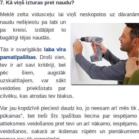
7.
Kā viņš izturas pret naudu?
Meklē zelta vidusceļu: lai viņš neskopotos uz dāvanām,
naudu nešķiestu pa labi
un
pa kreisi, izdāļājot to
bagātīgi tējas naudās.
Tās ir svarīgākās
laba vīra
pamatīpašības
. Droši vien,
tev ir arī savi kritēriji, bet
pēc šiem, augstāk
uzskaitītajiem, var sākt
veidoties priekšstats par
cilvēku, kas atrodas tev blakus.
Var jau kopdzīvē pieciest daudz ko, jo neesam arī mēs tik 
pūkainas”, bet tieši šīs īpašības liecina par iespējam
attieksmes veidošanos pret tevi un arī nākamo, iespējamo
veidošanos, sakarā ar ikdienas rūpēm un pienākumie