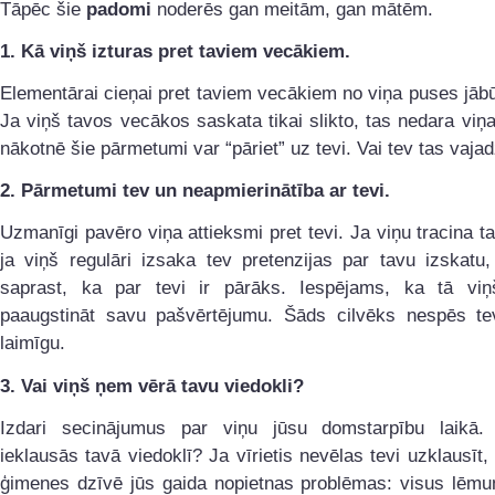
Tāpēc šie
padomi
noderēs gan meitām, gan mātēm.
1.
Kā viņš izturas pret taviem vecākiem.
Elementārai cieņai pret taviem vecākiem no viņa puses jābūt
Ja viņš tavos vecākos saskata tikai slikto, tas nedara vi
nākotnē šie pārmetumi var “pāriet” uz tevi. Vai tev tas vaja
2.
Pārmetumi tev un neapmierinātība ar tevi.
Uzmanīgi pavēro viņa attieksmi pret tevi. Ja viņu tracina ta
ja viņš regulāri izsaka tev pretenzijas par tavu izskatu,
saprast, ka par tevi ir pārāks. Iespējams, ka tā vi
paaugstināt savu pašvērtējumu. Šāds cilvēks nespēs tev
laimīgu.
3.
Vai viņš ņem vērā tavu viedokli?
Izdari secinājumus par viņu jūsu domstarpību laikā.
ieklausās tavā viedoklī? Ja vīrietis nevēlas tevi uzklausīt
ģimenes dzīvē jūs gaida nopietnas problēmas: visus lēmu