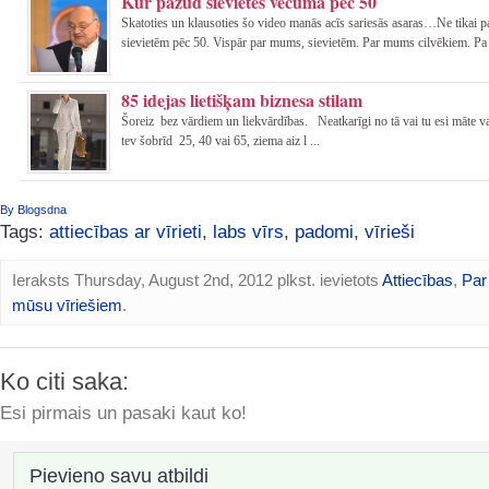
Kur pazūd sievietes vecumā pēc 50
Skatoties un klausoties šo video manās acīs sariesās asaras…Ne tikai 
sievietēm pēc 50. Vispār par mums, sievietēm. Par mums cilvēkiem. Pa 
85 idejas lietišķam biznesa stilam
Šoreiz bez vārdiem un liekvārdības. Neatkarīgi no tā vai tu esi māte va
tev šobrīd 25, 40 vai 65, ziema aiz l ...
By Blogsdna
Tags:
attiecības ar vīrieti
,
labs vīrs
,
padomi
,
vīrieši
Ieraksts Thursday, August 2nd, 2012 plkst. ievietots
Attiecības
,
Par
mūsu vīriešiem
.
Ko citi saka:
Esi pirmais un pasaki kaut ko!
Pievieno savu atbildi