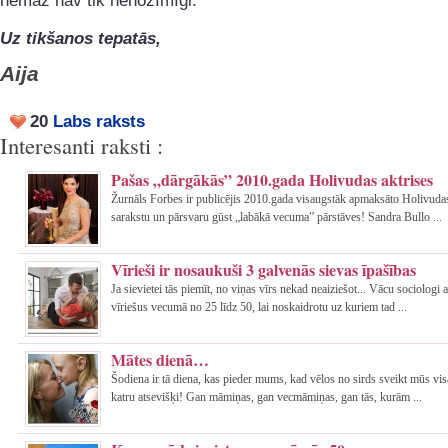
nemaz nav tik nenozīmīgi.
Uz tikšanos tepatās,
Aija
20
Labs raksts
Interesanti raksti :
Pašas „dārgākās” 2010.gada Holivudas aktrises
Žurnāls Forbes ir publicējis 2010.gada visaugstāk apmaksāto Holivudas
sarakstu un pārsvaru gūst „labākā vecuma” pārstāves! Sandra Bullo ...
Vīrieši ir nosaukuši 3 galvenās sievas īpašības
Ja sievietei tās piemīt, no viņas vīrs nekad neaiziešot... Vācu sociologi 
vīriešus vecumā no 25 līdz 50, lai noskaidrotu uz kuriem tad ...
Mātes dienā…
Šodiena ir tā diena, kas pieder mums, kad vēlos no sirds sveikt mūs vi
katru atsevišķi! Gan māmiņas, gan vecmāmiņas, gan tās, kurām ...