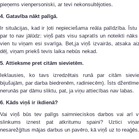
pieņems vienpersoniski, ar tevi nekonsultējoties.
4.
Gatavība nākt palīgā.
Ir situācijas, kad ir ļoti nepieciešama reāla palīdzība. Īstu 
par to nav jālūdz: viņš pats visu sapratīs un noteikti nāks 
vien tu viņam esi svarīga. Bet,ja viņš izvairās, atsaka a
dēļ, viņam priekš tevis laika nebūs nekad.
5.
Attieksme pret citām sievietēm.
Ieklausies, ko tavs izredzētais runā par citām sievi
bijušajām, par darba biedrenēm, radiniecēm). Īsts džentlm
nerunās par dāmu sliktu, pat, ja viņu attiecības nav labas.
6.
Kāds viņš ir ikdienā?
Vai viņš būs tev palīgs saimnieciskos darbos vai arī 
slinkums iznest pat atkritumu spaini? Uztici viņ
nesarežģītus mājas darbus un pavēro, kā viņš uz to reaģēs