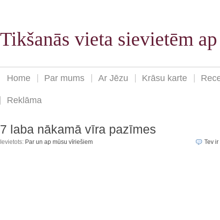
Tikšanās vieta sievietēm a
Home
Par mums
Ar Jēzu
Krāsu karte
Rece
Reklāma
7 laba nākamā vīra pazīmes
Ievietots:
Par un ap mūsu vīriešiem
Tev ir