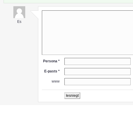
Es
Persona *
E-pasts *
www