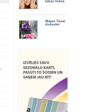
lakas krāsa
Mājas Tavai
dvēselei
p