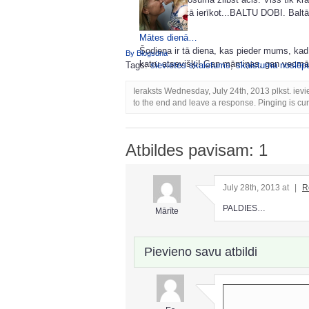
pastāstīšu kā ierīkot...BALTU DOBI. Baltā i
Mātes dienā…
Šodiena ir tā diena, kas pieder mums, kad
By Blogsdna
katru atsevišķi! Gan māmiņas, gan vecmām
Tags:
sievietes skaistums
,
skaistuma noslēp
Ieraksts Wednesday, July 24th, 2013 plkst. ievi
to the end and leave a response. Pinging is cur
Atbildes pavisam: 1
July 28th, 2013 at
|
R
PALDIES…
Mārīte
Pievieno savu atbildi