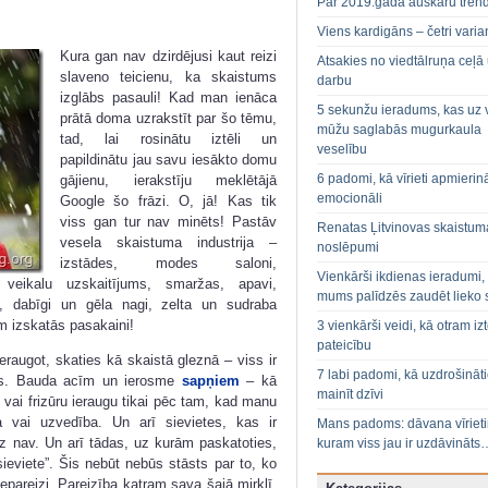
Par 2019.gada auskaru tren
Viens kardigāns – četri varian
Kura gan nav dzirdējusi kaut reizi
Atsakies no viedtālruņa ceļā
slaveno teicienu, ka skaistums
darbu
izglābs pasauli! Kad man ienāca
5 sekunžu ieradums, kas uz 
prātā doma uzrakstīt par šo tēmu,
mūžu saglabās mugurkaula
tad, lai rosinātu iztēli un
veselību
papildinātu jau savu iesākto domu
6 padomi, kā vīrieti apmierin
gājienu, ierakstīju meklētājā
emocionāli
Google šo frāzi. O, jā! Kas tik
viss gan tur nav minēts! Pastāv
Renatas Ļitvinovas skaistum
vesela skaistuma industrija –
noslēpumi
izstādes, modes saloni,
Vienkārši ikdienas ieradumi,
 veikalu uzskaitījums, smaržas, apavi,
mums palīdzēs zaudēt lieko 
ri, dabīgi un gēla nagi, zelta un sudraba
ām izskatās pasakaini!
3 vienkārši veidi, kā otram izt
pateicību
eraugot, skaties kā skaistā gleznā – viss ir
7 labi padomi, kā uzdrošināt
sts. Bauda acīm un ierosme
sapņiem
– kā
mainīt dzīvi
 vai frizūru ieraugu tikai pēc tam, kad manu
da vai uzvedība. Un arī sievietes, kas ir
Mans padoms: dāvana vīriet
 nav. Un arī tādas, uz kurām paskatoties,
kuram viss jau ir uzdāvināts
sieviete”. Šis nebūt nebūs stāsts par to, ko
epareizi. Pareizība katram sava šajā mirklī,