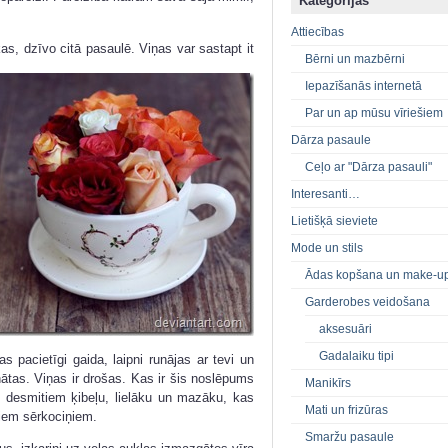
Kategorijas
Attiecības
as, dzīvo citā pasaulē. Viņas var sastapt it
Bērni un mazbērni
Iepazīšanās internetā
Par un ap mūsu vīriešiem
Dārza pasaule
Ceļo ar "Dārza pasauli"
Interesanti…
Lietišķā sieviete
Mode un stils
Ādas kopšana un make-u
Garderobes veidošana
aksesuāri
Gadalaiku tipi
 pacietīgi gaida, laipni runājas ar tevi un
inātas. Viņas ir drošas. Kas ir šis noslēpums
Manikīrs
 desmitiem ķibeļu, lielāku un mazāku, kas
Mati un frizūras
tiem sērkociņiem.
Smaržu pasaule