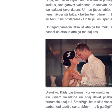
Nu jā, bet tad tu sapurinies un noslauki putek
kreklus, sāc gatavot vakariņas un sazvani dat
var salabot tavu datoru. Un jau jūties labāk,
neesi ļāvusi šā brīža ķibelēm tevi pārņemt, 
arī tevī ir šis noslēpums? Un tu jau esi spērusi
Un tagad pamēģini atsaukt atmiņā tos mirkļus,
pasēdi un atsauc atmiņā tās sajūtas…
Dievišķo. Kāds pasākums, kur veiksmīgi esi s
esi viņiem vajadzīga un spēj dāvāt prieku
brīnumainu sajūtu! Smaržīgs lietus siltā vas
darba, kad tavējie saka: „Mmm …cik garšīgi!” V