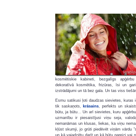
kosmētiskie kabineti, bezgalīgs apģērbu
dekoratīvā kosmētika, frizūras, īsi un ga
izstrādājumi un tā bez gala. Un tas viss tieš
Esmu satikusi ļoti daudzas sievietes, kuras i
tik saskaņots,
krāsains
, perfekts un skai
būtu, ja būtu… Un arī sievietes, kuru apģērbu
uzmanību ir piesaistījusi viņu seja, valo
nemanāmas un klusas, liekas, ka viņu nemaz
kļūst skumji, jo grūti piedēvēt viņām vārdu ”
un kā vajadzētu darīt un kā būtu pareizi vai n