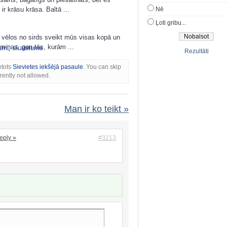
Nē
r krāsu krāsa. Baltā ...
Ļoti gribu...
 vēlos no sirds sveikt mūs visas kopā un
iņas, gan tās, kurām ...
umi
,
skaistums
Rezultāti
etots
Sievietes iekšējā pasaule
. You can skip
rently not allowed.
Man ir ko teikt »
eply »
#3213