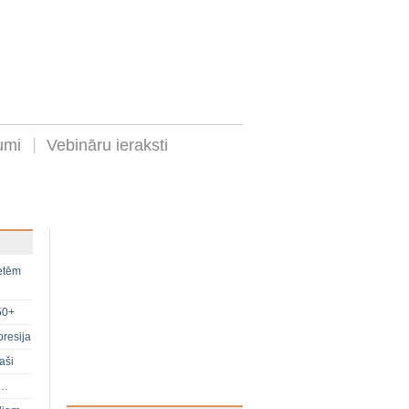
umi
Vebināru ieraksti
ietēm
50+
presija
aši
s…