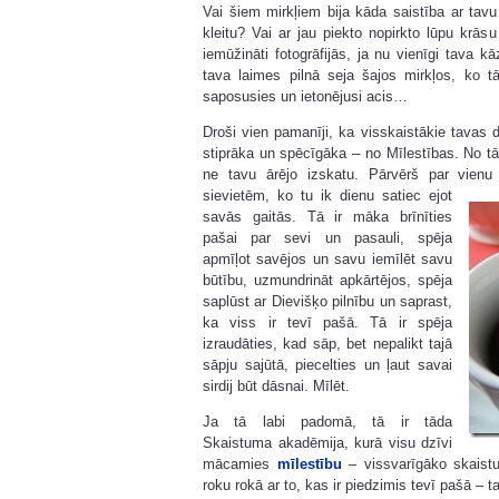
Vai šiem mirkļiem bija kāda saistība ar tavu
kleitu? Vai ar jau piekto nopirkto lūpu krās
iemūžināti fotogrāfijās, ja nu vienīgi tava k
tava laimes pilnā seja šajos mirkļos, ko t
saposusies un ietonējusi acis…
Droši vien pamanīji, ka visskaistākie tavas d
stiprāka un spēcīgāka – no Mīlestības. No tā
ne tavu ārējo izskatu. Pārvērš par vien
sievietēm,
ko tu ik dienu satiec ejot
savās gaitās. Tā ir māka brīnīties
pašai par sevi un pasauli, spēja
apmīļot savējos un savu iemīlēt savu
būtību, uzmundrināt apkārtējos, spēja
saplūst ar Dievišķo pilnību un saprast,
ka viss ir tevī pašā. Tā ir spēja
izraudāties, kad sāp, bet nepalikt tajā
sāpju sajūtā, piecelties un ļaut savai
sirdij būt dāsnai. Mīlēt.
Ja tā labi padomā, tā ir tāda
Skaistuma akadēmija, kurā visu dzīvi
mācamies
mīlestību
– vissvarīgāko skaist
roku rokā ar to, kas ir piedzimis tevī pašā – 