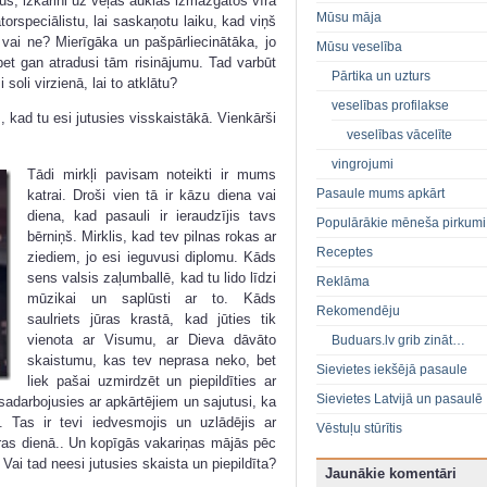
ļus, izkarini uz veļas auklas izmazgātos vīra
Mūsu māja
orspeciālistu, lai saskaņotu laiku, kad viņš
 vai ne? Mierīgāka un pašpārliecinātāka, jo
Mūsu veselība
bet gan atradusi tām risinājumu. Tad varbūt
Pārtika un uzturs
 soli virzienā, lai to atklātu?
veselības profilakse
 kad tu esi jutusies visskaistākā. Vienkārši
veselības vācelīte
vingrojumi
Tādi mirkļi pavisam noteikti ir mums
Pasaule mums apkārt
katrai. Droši vien tā ir kāzu diena vai
diena, kad pasauli ir ieraudzījis tavs
Populārākie mēneša pirkumi
bērniņš. Mirklis, kad tev pilnas rokas ar
Receptes
ziediem, jo esi ieguvusi diplomu. Kāds
sens valsis zaļumballē, kad tu lido līdzi
Reklāma
mūzikai un saplūsti ar to. Kāds
Rekomendēju
saulriets jūras krastā, kad jūties tik
vienota ar Visumu, ar Dieva dāvāto
Buduars.lv grib zināt…
skaistumu, kas tev neprasa neko, bet
Sievietes iekšējā pasaule
liek pašai uzmirdzēt un piepildīties ar
Sievietes Latvijā un pasaulē
adarbojusies ar apkārtējiem un sajutusi, ka
. Tas ir tevi iedvesmojis un uzlādējis ar
Vēstuļu stūrītis
aras dienā.. Un kopīgās vakariņas mājās pēc
ai tad neesi jutusies skaista un piepildīta?
Jaunākie komentāri