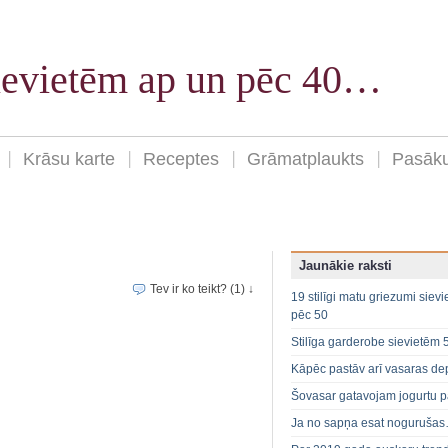
sievietēm ap un pēc 40…
Krāsu karte
Receptes
Grāmatplaukts
Pasāk
Jaunākie raksti
Tev ir ko teikt? (1) ↓
19 stilīgi matu griezumi siev
pēc 50
Stilīga garderobe sievietēm 
Kāpēc pastāv arī vasaras de
Šovasar gatavojam jogurtu p
Ja no sapņa esat noguruša