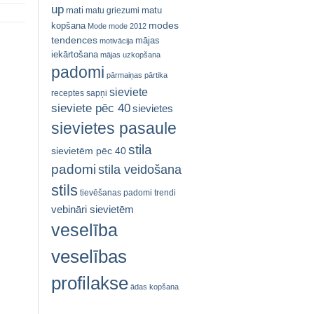
up
mati
matu
matu griezumi
modes
kopšana
Mode
mode 2012
tendences
mājas
motivācija
iekārtošana
mājas uzkopšana
padomi
pārmaiņas
pārtika
sieviete
receptes
sapņi
sieviete pēc 40
sievietes
sievietes pasaule
stila
sievietēm pēc 40
padomi
stila veidošana
stils
tievēšanas padomi
trendi
vebināri sievietēm
veselība
veselības
profilakse
ādas kopšana