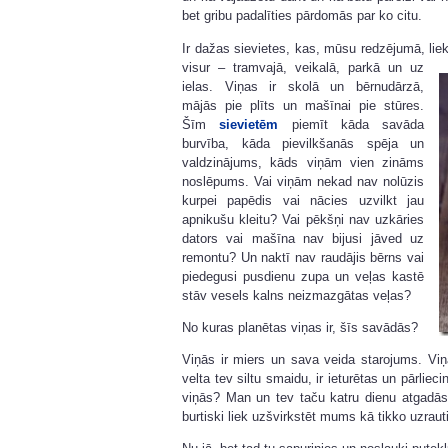
bet gribu padalīties pārdomās par ko citu.
Ir dažas sievietes, kas, mūsu redzējumā, liek
visur – tramvajā, veikalā, parkā un uz
ielas. Viņas ir skolā un bērnudārzā,
mājās pie plīts un mašīnai pie stūres.
Šīm
sievietēm
piemīt kāda savāda
burvība, kāda pievilkšanās spēja un
valdzinājums, kāds viņām vien zināms
noslēpums. Vai viņām nekad nav nolūzis
kurpei papēdis vai nācies uzvilkt jau
apnikušu kleitu? Vai pēkšņi nav uzkāries
dators vai mašīna nav bijusi jāved uz
remontu? Un naktī nav raudājis bērns vai
piedegusi pusdienu zupa un veļas kastē
stāv vesels kalns neizmazgātas veļas?
No kuras planētas viņas ir, šīs savādās?
Viņās ir miers un sava veida starojums. Viņas
velta tev siltu smaidu, ir ieturētas un pārliec
viņās? Man un tev taču katru dienu atgadās
burtiski liek uzšvirkstēt mums kā tikko uzrau