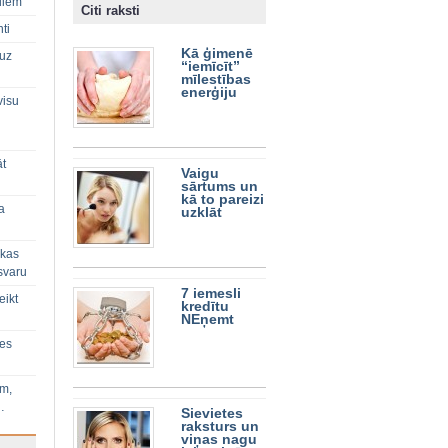
diem
Citi raksti
ti
Kā ģimenē
 uz
“iemīcīt”
mīlestības
enerģiju
visu
āt
Vaigu
sārtums un
kā to pareizi
a
uzklāt
 kas
svaru
7 iemesli
eikt
kredītu
NEņemt
ies
im,
…
Sievietes
raksturs un
viņas nagu