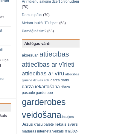
 otram
Ar rītdienu sāksim dzert citronūdeni
(70)
Domu spēks
(70)
bas
Metam laukā. Tūlīt pat!
(68)
st
Pamēģināsim?
(63)
Atslēgas vārdi
ās
attiecības
aksesuāri
suliņa
attiecības ar vīrieti
t
attiecības ar vīru
attiecības
ana
dārza darbi
ģimenē
dzīves stils
dārza iekārtošana
dārza
pasaule
garderobe
garderobes
veidošana
šais
interjers
Jēzus
liekais svars
krāsu palete
make-
madaras interneta veikals