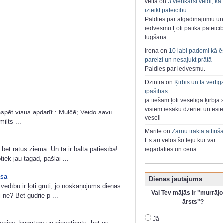
velta on
3 vienkārši veidi, kā
izteikt pateicību
Paldies par atgādinājumu un
iedvesmu.Ļoti patika pateicī
lūgšana.
Irena on
10 labi padomi kā ē
pareizi un nesajukt prātā
Paldies par iedvesmu.
Dzintra on
Ķirbis un tā vērtīg
īpašības
jā tiešām ļoti veseliga ķirbja 
visiem iesaku dzeriet un esie
aspēt visus apdarīt : Mulčē; Veido savu
veseli
ilts ...
Marite on
Zarnu trakta attīrīš
Es arī velos šo tēju kur var
bet ratus ziemā. Un tā ir balta patiesība!
iegādāties un cena.
k jau tagad, pašlai ...
āsa
Dienas jautājums
edību ir ļoti grūti, jo noskaņojums dienas
Vai Tev mājās ir "murrājo
 ne? Bet gudrie p ...
ārsts"?
Jā
sains, bagātīgs un piesātināts, bet es