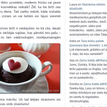
 tikko uzveidoto, moderno frizūru vai jauno
Laura on
Skaistuma eliksīrs
u kosmētikas veikalā? Žēl, ka šie brīži nav
90x60x90
āzu diena. Tad varētu redzēt, kāda izskatās
Neaizmirsīsim,ja lietojam kā
ā izstaro un vai tiešām esi bijusi vienmēr
medikamentus,greipfrūts ļoti
ietekmē dažu darbību...bieži ļ
negatīvi,piem. zāles pret
zīves brīži ir veidojušies no kā cita, daudz
holesterīnu - statīni, zāles pr
s iekšējās sajūtas, kas pārvērš tevi pašu –
assinspiedienu un citas.Tāt
u no tām valdzinošajām, noslēpumainajām
Indra on
Tava krāsu palete
(pavasara tipa sieviete)- 1.d
Ļoti interesanti, gribētos arī i
2. daļu, kā viņu sameklēt?
Aija on
Zarnu trakta attīrīšan
Jums, Dzintra, šī tēja būtu ta
tiešo japasūta uz Angliju. Uzr
man uz e-pastu: aija@buduar
un es paskaidrošu …
Dzintra on
Zarnu trakta attīrī
Sveika Aija, Lasu un brinos,
nebiju dzirdejusi par sadu te
es varetu to iegadaties.
uma mācību. Un tad ārējais skaistums ies
AtrodosAnglija.
tavas sirds skaistumu!