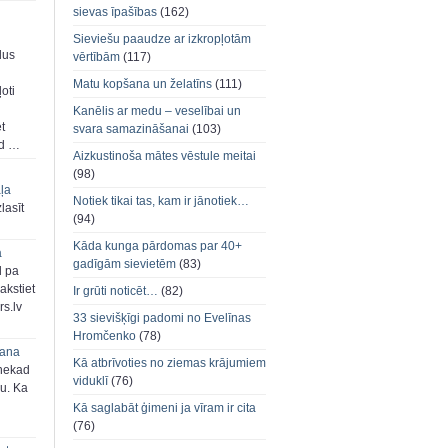
sievas īpašības
(162)
Sieviešu paaudze ar izkropļotām
dus
vērtībām
(117)
Matu kopšana un želatīns
(111)
oti
Kanēlis ar medu – veselībai un
et
svara samazināšanai
(103)
ad …
Aizkustinoša mātes vēstule meitai
(98)
aļa
Notiek tikai tas, kam ir jānotiek…
zlasīt
(94)
Kāda kunga pārdomas par 40+
a
gadīgām sievietēm
(83)
d pa
akstiet
Ir grūti noticēt…
(82)
s.lv
33 sievišķīgi padomi no Evelīnas
Hromčenko
(78)
šana
Kā atbrīvoties no ziemas krājumiem
 nekad
viduklī
(76)
ju. Ka
Kā saglabāt ģimeni ja vīram ir cita
(76)