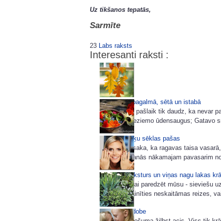
Uz tikšanos tepatās,
Sarmīte
23
Labs raksts
Interesanti raksti :
Miķeļdiena pagalmā, sētā un istabā
Dārzā darbu pašlaik tik daudz, ka nevar p
viršu dobi; Ieziemo ūdensaugus; Gatavo sm
Ievācam puķu sēklas pašas
Veci ļaudis saka, ka ragavas taisa vasarā, 
Arī gatavošanās nākamajam pavasarim notie
Sievietes raksturs un viņas nagu lakas kr
Prognozēt vai paredzēt mūsu - sieviešu uzv
laikā var mainīties neskaitāmas reizes, vai
Baltā puķu dobe
No rudens košuma žilbst acis. Viss tik krā