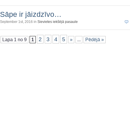
Sāpe ir jāizdzīvo…
September 1st, 2016 in
Sievietes iekšējā pasaule
2
3
4
5
Lapa 1 no 9
1
»
...
Pēdējā »