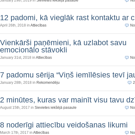
January 29th, 2019 in
Sievietes iekšējā pasaule
No
12 padomi, kā vieglāk rast kontaktu ar c
April 26th, 2018 in
Attiecības
No
Vienkārši paņēmieni, kā uzlabot savu
emocionālo stāvokli
January 31st, 2018 in
Attiecības
No
7 padomu sērija “Viņš iemīlēsies tevī jau 
January 28th, 2018 in
Rekomendēju
2
2 minūtes, kuras var mainīt visu tavu dz
August 15th, 2017 in
Sievietes iekšējā pasaule
No
8 noderīgi attiecību veidošanas likumi
March 17th, 2017 in
Attiecības
No