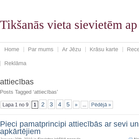
Tikšanās vieta sievietēm a
Home
Par mums
Ar Jēzu
Krāsu karte
Rece
Reklāma
attiecības
Posts Tagged ‘attiecības’
2
3
4
5
Lapa 1 no 9
1
»
...
Pēdējā »
Pieci pamatprincipi attiecībās ar sevi un
apkārtējiem