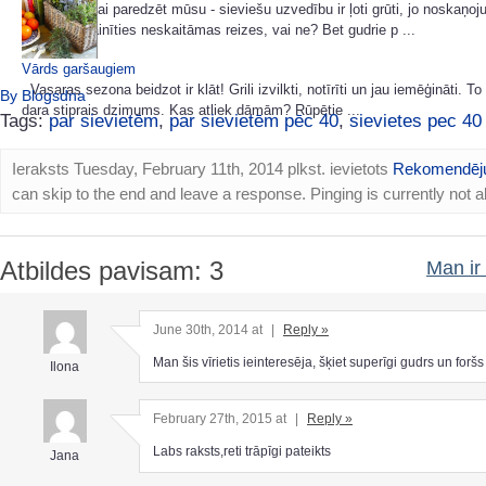
Prognozēt vai paredzēt mūsu - sieviešu uzvedību ir ļoti grūti, jo noskaņo
laikā var mainīties neskaitāmas reizes, vai ne? Bet gudrie p ...
Vārds garšaugiem
Vasaras sezona beidzot ir klāt! Grili izvilkti, notīrīti un jau iemēģināti. 
By Blogsdna
dara stiprais dzimums. Kas atliek dāmām? Rūpētie ...
Tags:
par sievietēm
,
par sievietēm pēc 40
,
sievietes pec 40
Ieraksts Tuesday, February 11th, 2014 plkst. ievietots
Rekomendēj
can skip to the end and leave a response. Pinging is currently not a
Atbildes pavisam: 3
Man ir 
June 30th, 2014 at
|
Reply »
Man šis vīrietis ieinteresēja, šķiet superīgi gudrs un foršs
Ilona
February 27th, 2015 at
|
Reply »
Labs raksts,reti trāpīgi pateikts
Jana