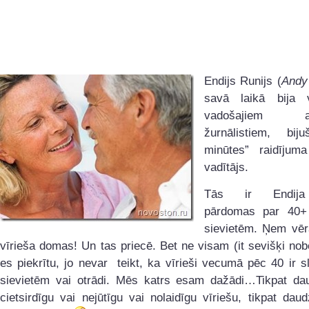
Endijs Runijs (
Andy
savā laikā bija 
vadošajiem am
žurnālistiem, bij
minūtes” raidījuma
vadītājs.
Tās ir Endija
pārdomas par 40+
sievietēm. Ņem vērā
vīrieša domas! Un tas priecē. Bet ne visam (it sevišķi n
es piekrītu, jo nevar teikt, ka vīrieši vecumā pēc 40 ir sl
sievietēm vai otrādi. Mēs katrs esam dažādi…Tikpat dau
cietsirdīgu vai nejūtīgu vai nolaidīgu vīriešu, tikpat dau