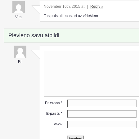
November 16th, 2015 at
|
Reply »
Tas pats attiecas arī uz vīriešiem…
Vita
Pievieno savu atbildi
Es
Persona *
E-pasts *
www