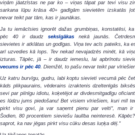
viņām jāatzīstas ne par ko – viņas tāpat par tevi visu zin
sarkana lūpu krāsa 40+ gadīgām sievietēm izskatās ļoti
nevar teikt par tām, kas ir jaunākas.
Ja tu iemācīsies ignorēt dažas grumbiņas, konstatēsi, ka
pēc 40 ir daudz
seksīgākas
nekā jaunās. Četrdesmi
sievietes ir atklātas un godīgas. Viņa tev acīs pateiks, ka es
arī uzvedies kā lops. Tev nekad nevajadzēs minēt, kā viņa
izturas. Tāpēc, jā – ir daudz iemeslu, lai apbrīnotu sievi
vecums ir pēc 40
. Diemžēl, to pašu nevar teikt par vīriešie
Uz katru burvīgu, gudru, labi koptu sievieti vecumā pēc čet
kāds plikpaurains, vēderains izraktenis dzeltenīgās biksēs
sevi par pilnīgu idiotu, koķetējot ar divdesmitgadīgu ofician
es lūdzu jums piedošanu! Bet visiem vīriešiem, kuri mīl te
pirkt visu govi, ja var saņemt pienu par velti", man ir
Šodien, 80 procentiem sieviešu laulība neinteresē. Kāpēc
saprot, ka nav jēgas pirkt visu cūku desas luņķa dēļ."
Uz tikšanos tepatās,