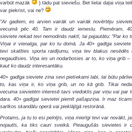
varbūt mazāk
) tādu pat sieviešu. Bet lielai daļai viņa te
var piekrist, vai ne?
"Ar gadiem, es arvien vairāk un vairāk novērtēju sieviet
vecumā pēc 40. Tam ir daudz iemeslu. Piemēram, 40
sieviete nekad tevi nemodinās naktī, lai pajautātu: "Par ko 
Viņai ir vienalga, par ko tu domā. Ja 40+ gadīga sieviete
tevi skatīties sporta raidījumu, viņa tev blakus nesēdēs
negaudīsies. Viņa ies un nodarbosies ar to, ko viņa grib – 
kaut ko daudz interesantāku.
40+ gadīga sieviete zina sevi pietiekami labi, lai būtu pārlie
to, kas viņa ir, ko viņa grib, un no kā grib. Tikai ned
vecuma sievietēm interesē tavs viedoklis par viņu vai par t
dara. 40+ gadīgai sievietei piemīt pašapziņa. Ir maz ticam
sarīkos skandālu operā vai pieklājīgā restorānā.
Protams, ja tu to esi pelnījis, viņa mierīgi tevi var novākt, j
nojautīs, ka tiks cauri sveikā. Pieaugušās sievietes ir 