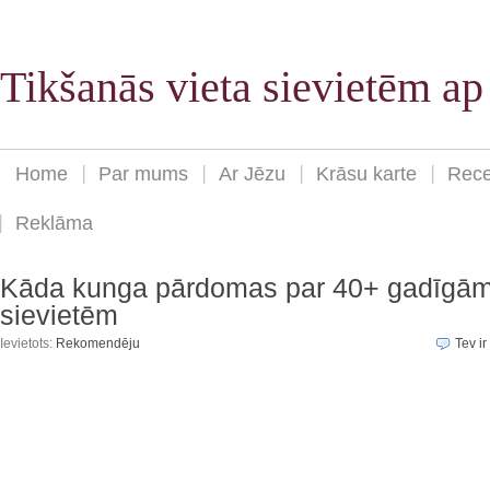
Tikšanās vieta sievietēm a
Home
Par mums
Ar Jēzu
Krāsu karte
Rece
Reklāma
Kāda kunga pārdomas par 40+ gadīgā
sievietēm
Ievietots:
Rekomendēju
Tev ir