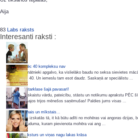
Aija
83
Labs raksts
Interesanti raksti :
Sievietēm pēc 40 kompleksu nav
Amerikas zinātnieki apgalvo, ka vislielāko baudu no seksa sievietes māc
vecumā pēc 40. Un iemeslu tam esot daudz. Saskaņā ar speciālistu ...
Pēdējā meistarklase šajā pavasarī!
Cik daudz skaistu vārdu, pateicību, stāstu un notikumu aprakstu PĒC šī
mēs esam šajos trijos mēnešos saņēmušas! Paldies jums visas ...
Modē pūkainais un mīkstais…
Mēteļi, kas izskatās tā, it kā būtu adīti no mohēras vai angoras dzijas, b
ir austi no auduma, kuram pievienota mohēra vai ang ...
Sievietes raksturs un viņas nagu lakas krāsa