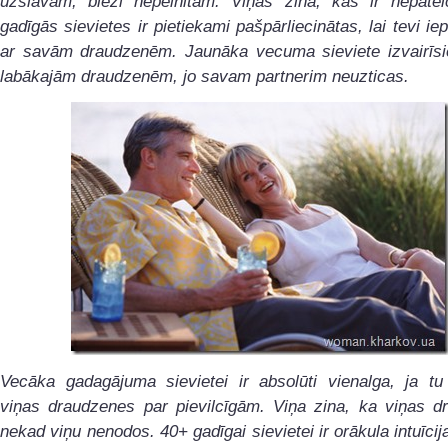
uzslavām, bieži nepelnītām. Viņas zina, kas ir nepatei
gadīgās sievietes ir pietiekami pašpārliecinātas, lai tevi iep
ar savām draudzenēm. Jaunāka vecuma sieviete izvairīsi
labākajām draudzenēm, jo savam partnerim neuzticas.
Vecāka gadagājuma sievietei ir absolūti vienalga, ja tu 
viņas draudzenes par pievilcīgām. Viņa zina, ka viņas d
nekad viņu nenodos. 40+ gadīgai sievietei ir orākula intuīcij