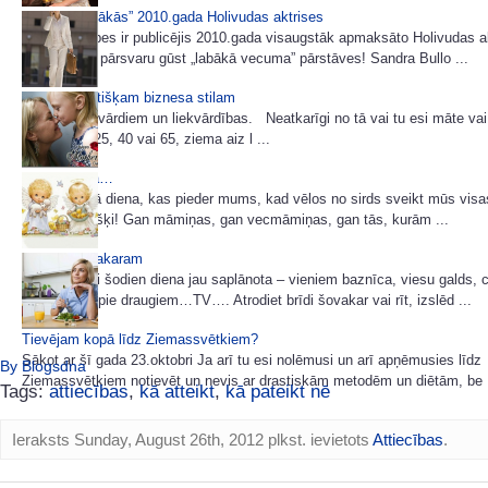
Pašas „dārgākās” 2010.gada Holivudas aktrises
Žurnāls Forbes ir publicējis 2010.gada visaugstāk apmaksāto Holivudas a
sarakstu un pārsvaru gūst „labākā vecuma” pārstāves! Sandra Bullo ...
85 idejas lietišķam biznesa stilam
Šoreiz bez vārdiem un liekvārdības. Neatkarīgi no tā vai tu esi māte vai
tev šobrīd 25, 40 vai 65, ziema aiz l ...
Mātes dienā…
Šodiena ir tā diena, kas pieder mums, kad vēlos no sirds sveikt mūs vis
katru atsevišķi! Gan māmiņas, gan vecmāmiņas, gan tās, kurām ...
Filma šim vakaram
Mums katrai šodien diena jau saplānota – vieniem baznīca, viesu galds, c
viesošanās pie draugiem…TV…. Atrodiet brīdi šovakar vai rīt, izslēd ...
Tievējam kopā līdz Ziemassvētkiem?
Sākot ar šī gada 23.oktobri Ja arī tu esi nolēmusi un arī apņēmusies līdz
By Blogsdna
Ziemassvētkiem notievēt un nevis ar drastiskām metodēm un diētām, be .
Tags:
attiecības
,
kā atteikt
,
kā pateikt nē
Ieraksts Sunday, August 26th, 2012 plkst. ievietots
Attiecības
.