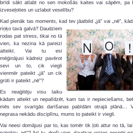
brīdi sākt atlabt no sen mokošās kaites vai sāpēm, pa k
izveseļoties un uzlabot veselību?
Kad pienāk tas moments, kad tev jāatbild „jā” vai „nē”, k
riņķo tavā galvā?
Daudziem
rodas pat stress, tikai no tā
vien, ka nezina kā pareizi
atteikt. Vai tu esi
mēģinājusi kādreiz pavērot
sevi un to, cik viegli
vienmēr pateikt „jā” un cik
grūti ir pateikt „nē”?
Es neaģitēju visu laiku
kādam atteikt un nepalīdzēt, kam tas ir nepieciešams, bet
mēs sev svarīgās darīšanas pabīdām otrajā plānā… V
neprasa nekādu disciplīnu, mums to pateikt ir viegli.
Vai neesi domājusi par to, kas tomēr tik ļoti attur no tā, lai
pateiktu „nē”? Arī tu, droši vien, daudzas reizes nespēji pat