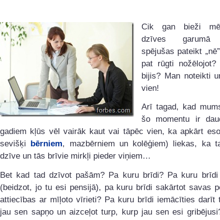
Cik gan bieži m
dzīves garumā
spējušas pateikt „nē
pat rūgti nožēlojot?
bijis? Man noteikti u
vien!
Arī tagad, kad mums
šo momentu ir dau
gadiem kļūs vēl vairāk kaut vai tāpēc vien, ka apkārt eso
sevišķi
bērniem
, mazbērniem un kolēģiem) liekas, ka t
dzīve un tās brīvie mirkļi pieder viņiem…
Bet kad tad dzīvot pašām? Pa kuru brīdi? Pa kuru brīdi 
(beidzot, jo tu esi pensijā), pa kuru brīdi sakārtot savas 
attiecības ar mīļoto vīrieti? Pa kuru brīdi iemācīties darīt 
jau sen sapņo un aizceļot turp, kurp jau sen esi gribējus