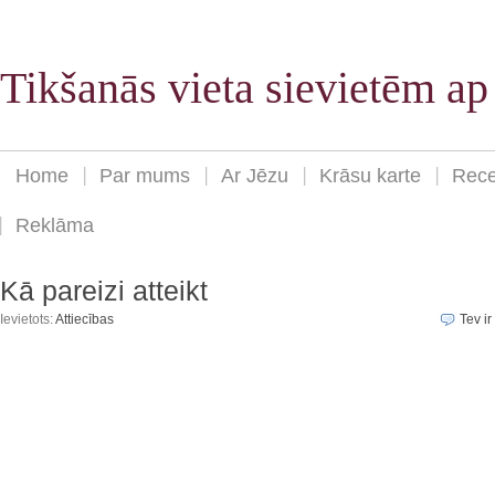
Tikšanās vieta sievietēm a
Home
Par mums
Ar Jēzu
Krāsu karte
Rece
Reklāma
Kā pareizi atteikt
Ievietots:
Attiecības
Tev ir