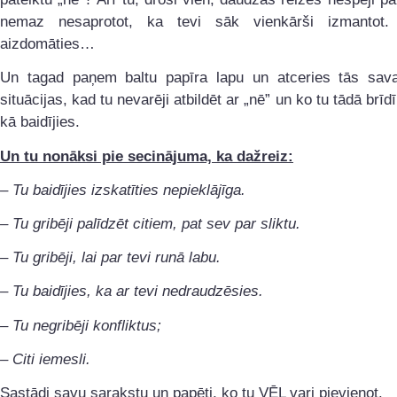
nemaz nesaprotot, ka tevi sāk vienkārši izmantot.
aizdomāties…
Un tagad paņem baltu papīra lapu un atceries tās sav
situācijas, kad tu nevarēji atbildēt ar „nē” un ko tu tādā brīdī
kā baidījies.
Un tu nonāksi pie secinājuma, ka dažreiz:
– Tu baidījies izskatīties nepieklājīga.
– Tu gribēji palīdzēt citiem, pat sev par sliktu.
– Tu gribēji, lai par tevi runā labu.
– Tu baidījies, ka ar tevi nedraudzēsies.
– Tu negribēji konfliktus;
– Citi iemesli.
Sastādi savu sarakstu un papēti, ko tu VĒL vari pievienot.