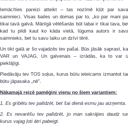
Iemācīties pareizi atteikt – tas nozīmē kļūt par sav
saimnieci. Visas bailes un domas par to, „ko par mani pa
tikai tavā galvā. Mānīgā vēlēšanās būt labai ir tikai tava, bet
kad tu pildi kaut ko kāda vietā, lūguma autors ir sav
saimnieks, bet tu savu laiku un dzīvi tērē.
Un tikt galā ar šo vajadzēs tev pašai. Būs jāsāk saprast, ka 
VAR un VAJAG. Un galvenais – izrādās, ka to var izd
pieklājīgi.
Piedāvāju tev TOS soļus, kurus būtu ieteicams izmantot ta
būtu jāpasaka „nē”.
Nākamajā reizē pamēģini vienu no šiem variantiem:
1. Es gribētu tev palīdzēt, bet šai dienā esmu jau aizņemta.
2. Es nevarēšu tev palīdzēt, jo man sakrājies daudz sa
kurus vajag ļoti ātri pabeigt.