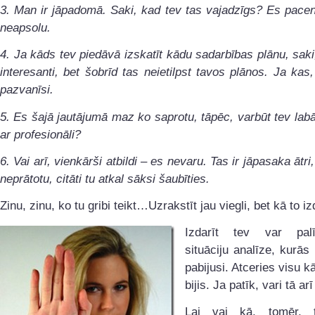
3. Man ir jāpadomā. Saki, kad tev tas vajadzīgs? Es pacen
neapsolu.
4. Ja kāds tev piedāvā izskatīt kādu sadarbības plānu, saki,
interesanti, bet šobrīd tas neietilpst tavos plānos. Ja kas
pazvanīsi.
5. Es šajā jautājumā maz ko saprotu, tāpēc, varbūt tev lab
ar profesionāli?
6. Vai arī, vienkārši atbildi – es nevaru. Tas ir jāpasaka ātri
neprātotu, citāti tu atkal sāksi šaubīties.
Zinu, zinu, ko tu gribi teikt…Uzrakstīt jau viegli, bet kā to iz
Izdarīt tev var pal
situāciju analīze, kurās 
pabijusi. Atceries visu k
bijis. Ja patīk, vari tā arī
Lai vai kā, tomēr,