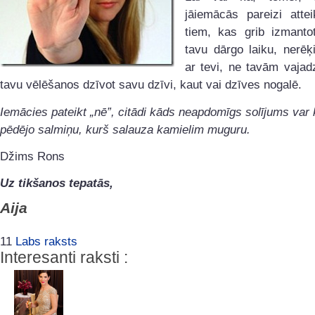
jāiemācās pareizi attei
tiem, kas grib izmantot
tavu dārgo laiku, nerēķ
ar tevi, ne tavām vajad
tavu vēlēšanos dzīvot savu dzīvi, kaut vai dzīves nogalē.
Iemācies pateikt „nē”, citādi kāds neapdomīgs solījums var k
pēdējo salmiņu, kurš salauza kamielim muguru.
Džims Rons
Uz tikšanos tepatās,
Aija
11
Labs raksts
Interesanti raksti :