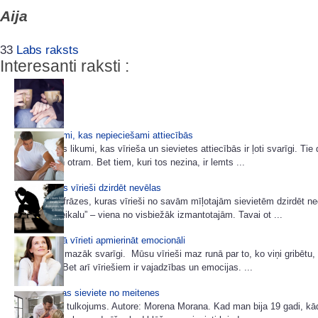
Aija
33
Labs raksts
Interesanti raksti :
Divi noteikumi, kas nepieciešami attiecībās
Ir divi dzīves likumi, kas vīrieša un sievietes attiecībās ir ļoti svarīgi. Tie
vienam, gan otram. Bet tiem, kuri tos nezina, ir lemts ...
Frāzes kuras vīrieši dzirdēt nevēlas
Ir noteiktas frāzes, kuras vīrieši no savām mīļotajām sievietēm dzirdēt ne
„Iesim uz veikalu” – viena no visbiežāk izmantotajām. Tavai ot ...
6 padomi, kā vīrieti apmierināt emocionāli
Un tas ir ne mazāk svarīgi. Mūsu vīrieši maz runā par to, ko viņi gribētu,
vajadzētu. Bet arī vīriešiem ir vajadzības un emocijas. ...
Ar ko atšķiras sieviete no meitenes
Šis teksts ir tulkojums. Autore: Morena Morana. Kad man bija 19 gadi, kād