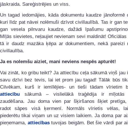
jāskraida. Sareģistrējies un viss.
Un tagad iedomājies, kāda dokumentu kaudze jānoformē c
kuri līdz pat nāvei nolēmuši dzīvot civillaulībā. Tas ir gan t
gan vesela pilnvaru kaudze, dažādi īpašumu apstiprinoš
Mīļās sievietes, neļaujiet nevienam sevi maldināt! Oficiālas 
tā ir daudz mazāka ķēpa ar dokumentiem, nekā pareizi 
civillaulība.
Ja es nolemšu aiziet, mani neviens nespēs apturēt!
Vai zināt, ko gribu teikt? Ja attiecību ceļa sākumā viņš jau
savu dzīvi bez tevis, lai iet prom jau tagad! Tālāk būs tika
Cilvēkam, kurš ir iemīlējies- un tieši tādam vīrietim b
attiecību
sākumā – vislielākā traģēdija ir mīļotās 
zaudēšana. Jau doma vien par šķiršanos šķiet pretīga, 
radot sāpes visā ķermenī. Normāls vīrietis vēlas, lai
piederētu tikai viņam un uz visiem laikiem. Ja doma par ai
pieņemama,
attiecības
tuvojas beigām. Bet šie vārdi par a