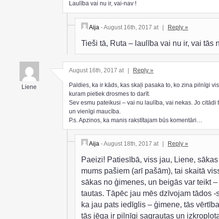
Laulība vai nu ir, vai-nav !
Aija
- August 16th, 2017 at
|
Reply »
Tieši tā, Ruta – laulība vai nu ir, vai tās 
August 16th, 2017 at
|
Reply »
Paldies, ka ir kāds, kas skaļi pasaka to, ko zina pilnīgi visi
Liene
kuram pietiek drosmes to darīt.
Sev esmu pateikusi – vai nu laulība, vai nekas. Jo citādi tā
un vienīgi maucība.
P.s. Apzinos, ka manis rakstītajam būs komentāri…
Aija
- August 18th, 2017 at
|
Reply »
Paeizi! Patiesībā, viss jau, Liene, sākas
mums pašiem (arī pašām), tai skaitā vis
sākas no ģimenes, un beigās var teikt –
tautas. Tāpēc jau mēs dzīvojam tādos -s
ka jau pats iedīglis – ģimene, tās vērtība
tās jēga ir pilnīgi sagrautas un izkropļot