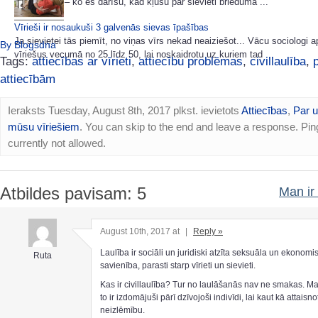
man jautāja – ko es darīšu, kad kļūšu par sievieti brieduma ...
Vīrieši ir nosaukuši 3 galvenās sievas īpašības
Ja sievietei tās piemīt, no viņas vīrs nekad neaiziešot... Vācu sociologi a
By Blogsdna
vīriešus vecumā no 25 līdz 50, lai noskaidrotu uz kuriem tad ...
Tags:
attiecības ar vīrieti
,
attiecību problēmas
,
civillaulība
,
attiecībām
Ieraksts Tuesday, August 8th, 2017 plkst. ievietots
Attiecības
,
Par u
mūsu vīriešiem
. You can skip to the end and leave a response. Pin
currently not allowed.
Atbildes pavisam: 5
Man ir 
August 10th, 2017 at
|
Reply »
Laulība ir sociāli un juridiski atzīta seksuāla un ekonomi
Ruta
savienība, parasti starp vīrieti un sievieti.
Kas ir civillaulība? Tur no laulāšanās nav ne smakas. M
to ir izdomājuši pārī dzīvojoši indivīdi, lai kaut kā attaisn
neizlēmību.