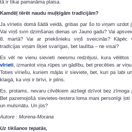
tā ir tikai pamanāma plaisa.
Kamdēļ tērēt naudu muļķīgām tradīcijām?
Ja vīrietis domā šādā veidā, gribas par šo to viņam uzdot 
Vai viņš svin dzimšanas dienas un Jauno gadu? Vai apsv
8. martā? Vai ar priekšnieku viņš sveicinās? Kāpēc 
tradīcijas viņam šķiet svarīgas, bet laulība – ne visai?
Es vēl ne vienu sievieti neesmu redzējusi, kura vēlētos
vīrieti
, izmantot viņa rūpes un gādību, bet precēties ar viņu 
Toties vīriešu, kuriem mājās ir sieviete, bet, kuri pa labi un
klaigā, ka viņi ir brīvi, ir pilns.
Es, protams, nevaru cilvēkiem aizliegt dzīvot bez zīmoga 
Bet pazemojošā sievietes-testera loma mani personīgi ļot
un mulsinātu. Un jūs?
Autore : Morena-Morana
Uz tikšanos tepatās,