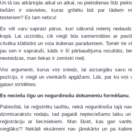
Un tā tas atkārtojās atkal un atkal, no piektdienas līdz piekt
tiešām ir sievietes, kuras gribētu būt par tādiem m
testeriem? Es tam neticu!
Es vēl varu saprast pārus, kuri sākumā nolemj nedaudz
kopā. Lai uzzinātu, cik viegli būs samierināties ar past
cilvēka klātbūtni un viņa ikdienas paradumiem. Tomēr tie vīr
jau sen ir sapratuši, kāds ir šī pārbaudījuma rezultāts, bet
nesteidzas, man liekas ir zemiski meļi.
Visi argumenti, kurus viņi sniedz, lai aizsargātu savu n
pozīciju, ir viegli un vienkārši apgāžami. Lūk, par ko viņi 
gatavi strīdēties:
Es neciešu ilgu un nogurdinošu dokumentu formēšanu.
Patiesībā, lai reģistrētu laulību, nekā nogurdinoša tajā nav
dzimtsarakstu nodaļu, tad pagaidi nepieciešamo laiku un
reģistrāciju ar lieciniekiem. Man šķiet, kas gan varēt
vieglāks!? Nekādi eksāmeni nav jānokārto un pa kabin