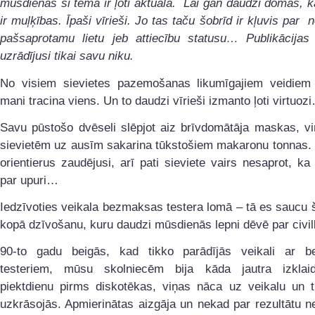
mūsdienās šī tēma ir ļoti aktuāla. Lai gan daudzi domās, k
ir muļķības. Īpaši vīrieši. Jo tas taču šobrīd ir kļuvis par 
pašsaprotamu lietu jeb attiecību statusu… Publikācijas
uzrādījusi tikai savu niku.
No visiem sievietes pazemošanas likumīgajiem veidiem 
mani tracina viens. Un to daudzi vīrieši izmanto ļoti virtuoz
Savu pūstošo dvēseli slēpjot aiz brīvdomātāja maskas, vi
sievietēm uz ausīm sakarina tūkstošiem makaronu tonnas.
orientierus zaudējusi, arī pati sieviete vairs nesaprot, ka 
par upuri…
Iedzīvoties veikala bezmaksas testera lomā – tā es saucu 
kopā dzīvošanu, kuru daudzi mūsdienās lepni dēvē par civill
90-to gadu beigās, kad tikko parādījās veikali ar 
testeriem, mūsu skolniecēm bija kāda jautra izklai
piektdienu pirms diskotēkas, viņas nāca uz veikalu un tu
uzkrāsojās. Apmierinātas aizgāja un nekad par rezultātu 