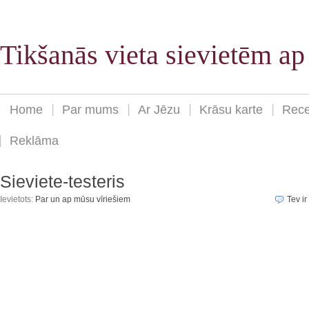
Tikšanās vieta sievietēm a
Home
Par mums
Ar Jēzu
Krāsu karte
Rece
Reklāma
Sieviete-testeris
Ievietots:
Par un ap mūsu vīriešiem
Tev ir