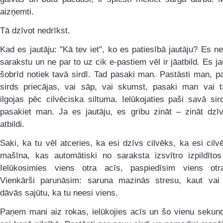
aizņemti.
Tā dzīvot nedrīkst.
Kad es jautāju: "Kā tev iet", ko es patiesībā jautāju? Es n
sarakstu un ne par to uz cik e-pastiem vēl ir jāatbild. Es ja
šobrīd notiek tavā sirdī. Tad pasaki man. Pastāsti man, p
sirds priecājas, vai sāp, vai skumst, pasaki man vai t
ilgojas pēc cilvēciska siltuma. Ielūkojaties paši savā sir
pasakiet man. Ja es jautāju, es gribu zināt – zināt dzīv
atbildi.
Saki, ka tu vēl atceries, ka esi dzīvs cilvēks, ka esi cilv
mašīna, kas automātiski no saraksta izsvītro izpildītos
Ielūkosimies viens otra acīs, paspiedīsim viens ot
Vienkārši parunāsim: saruna mazinās stresu, kaut vai
dāvās sajūtu, ka tu neesi viens.
Paņem mani aiz rokas, ielūkojies acīs un šo vienu sekund