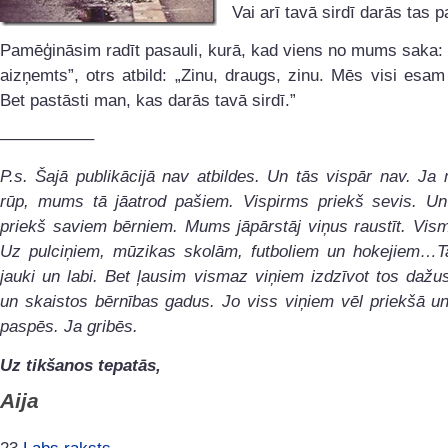
Vai arī tavā sirdī darās tas p
Pamēģināsim radīt pasauli, kurā, kad viens no mums saka:
aizņemts”, otrs atbild: „Zinu, draugs, zinu. Mēs visi esam
Bet pastāsti man, kas darās tavā sirdī.”
—————–
P.s. Šajā publikācijā nav atbildes. Un tās vispār nav. J
rūp, mums tā jāatrod pašiem. Vispirms priekš sevis. Un
priekš saviem bērniem. Mums jāpārstāj viņus raustīt. Vis
Uz pulciņiem, mūzikas skolām, futboliem un hokejiem…Ta
jauki un labi. Bet ļausim vismaz viņiem izdzīvot tos dažu
un skaistos bērnības gadus. Jo viss viņiem vēl priekšā un
paspēs. Ja gribēs.
Uz tikšanos tepatās,
Aija