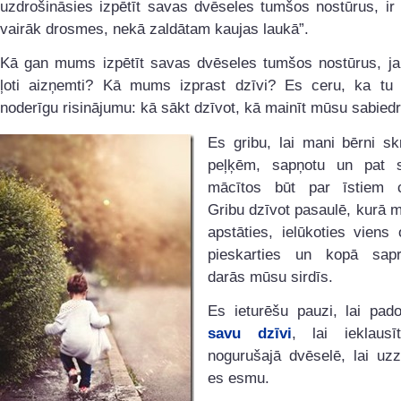
uzdrošināsies izpētīt savas dvēseles tumšos nostūrus, ir
vairāk drosmes, nekā zaldātam kaujas laukā”.
Kā gan mums izpētīt savas dvēseles tumšos nostūrus, ja
ļoti aizņemti? Kā mums izprast dzīvi? Es ceru, ka tu 
noderīgu risinājumu: kā sākt dzīvot, kā mainīt mūsu sabiedr
Es gribu, lai mani bērni sk
peļķēm, sapņotu un pat 
mācītos būt par īstiem c
Gribu dzīvot pasaulē, kurā 
apstāties, ielūkoties viens 
pieskarties un kopā sapr
darās mūsu sirdīs.
Es ieturēšu pauzi, lai pad
savu dzīvi
, lai ieklaus
nogurušajā dvēselē, lai uzz
es esmu.