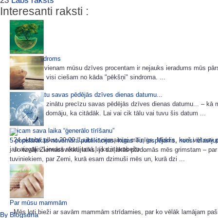
23
Labs raksts
Interesanti raksti :
„Pēkšņi” sindroms
Patiesībā, vienam mūsu dzīves procentam ir nejauks ieradums mūs pārs
pēkšņi. Mēs visi ciešam no kāda "pēkšņi" sindroma. ...
Ja mēs zinātu savas pēdējās dzīves dienas datumu...
Ja vien mēs zinātu precīzu savas pēdējās dzīves dienas datumu... – kā
dzīvotu? Es domāju, ka citādāk. Lai vai cik tālu vai tuvu šis datum ...
Veicam sava laika “ģenerālo tīrīšanu”
24.oktobrī plkst.20:00 “Laiks ir nemainīgi mainīgs. Mirklis, kurš vēl nav p
5 populārākās novembra publikācijas, kuras Tu, iespējams, neesi izlasīj
jau aizgājis.Lineārā skatījumā laiks ir ierobežo ...
Jo tuvāk Ziemassvētku laiks, jo dziļākās pārdomās mēs grimstam – par 
tuviniekiem, par Zemi, kurā esam dzimuši mēs un, kurā dzi ...
Par mūsu mammām
Mēs ļoti bieži ar savām mammām strīdamies, par ko vēlāk lamājam paši 
By Blogsdna