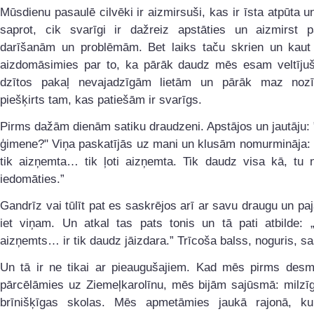
Mūsdienu pasaulē cilvēki ir aizmirsuši, kas ir īsta atpūta un
saprot, cik svarīgi ir dažreiz apstāties un aizmirst 
darīšanām un problēmām. Bet laiks taču skrien un kau
aizdomāsimies par to, ka pārāk daudz mēs esam veltījuši
dzītos pakaļ nevajadzīgām lietām un pārāk maz noz
piešķirts tam, kas patiešām ir svarīgs.
Pirms dažām dienām satiku draudzeni. Apstājos un jautāju: 
ģimene?" Viņa paskatījās uz mani un klusām nomurmināja:
tik aizņemta… tik ļoti aizņemta. Tik daudz visa kā, tu n
iedomāties.”
Gandrīz vai tūlīt pat es saskrējos arī ar savu draugu un paj
iet viņam. Un atkal tas pats tonis un tā pati atbilde: 
aizņemts… ir tik daudz jāizdara.” Trīcoša balss, noguris, sa
Un tā ir ne tikai ar pieaugušajiem. Kad mēs pirms desm
pārcēlāmies uz Ziemeļkarolīnu, mēs bijām sajūsmā: milzīg
brīnišķīgas skolas. Mēs apmetāmies jaukā rajonā, ku