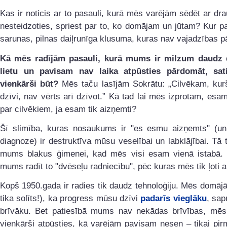
Kas ir noticis ar to pasauli, kurā mēs varējām sēdēt ar dr
nesteidzoties, spriest par to, ko domājam un jūtam? Kur pa
sarunas, pilnas daiļrunīga klusuma, kuras nav vajadzības p
Kā mēs radījām pasauli, kurā mums ir milzum daudz 
lietu un pavisam nav laika atpūsties pārdomāt, sat
vienkārši būt?
Mēs taču lasījām Sokrātu: „Cilvēkam, kurš
dzīvi, nav vērts arī dzīvot.” Kā tad lai mēs izprotam, esa
par cilvēkiem, ja esam tik aizņemti?
Šī slimība, kuras nosaukums ir "es esmu aizņemts" (un 
diagnoze) ir destruktīva mūsu veselībai un labklājībai. Tā 
mums blakus ģimenei, kad mēs visi esam vienā istabā. 
mums radīt to "dvēseļu radniecību", pēc kuras mēs tik ļoti 
Kopš 1950.gada ir radies tik daudz tehnoloģiju. Mēs domā
tika solīts!), ka progress mūsu dzīvi
padarīs vieglāku
, sap
brīvāku. Bet patiesībā mums nav nekādas brīvības, mē
vienkārši atpūsties, kā varējām pavisam nesen – tikai pi