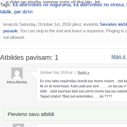
ja viņām nav taisnība, mammas mums vēl tikai labu...bet ...
Tags:
kā atbrīvoties no noguruma
,
kā atbrīvoties no stresa
,
labāk
,
par dzīvi
Ieraksts Saturday, October 1st, 2016 plkst. ievietots
Sievietes iekš
pasaule
. You can skip to the end and leave a response. Pinging is c
not allowed.
Atbildes pavisam: 1
Man ir 
October 2nd, 2016 at
|
Reply »
Es visu laiku nepārstāju domāt par mums visiem….bet ka
Irēna Abricka
tik un tā neiet kopā. Katrs pats par sevi…….. un tas jau ir 
slikti…izjūk kaut kas tāds kas pirms mums bija jau sakārt
Tagad izlabot ?Bail pat iedomāties……kā ????
Pievieno savu atbildi