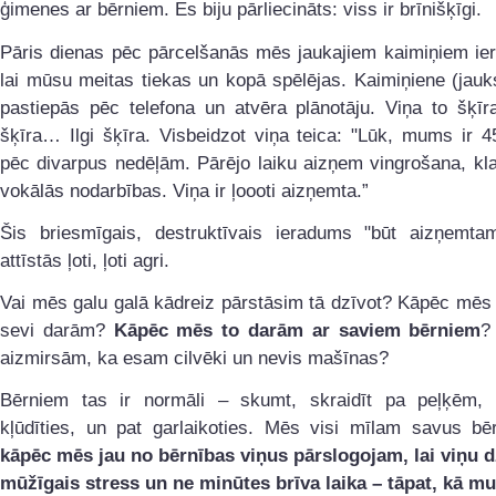
ģimenes ar bērniem. Es biju pārliecināts: viss ir brīnišķīgi.
Pāris dienas pēc pārcelšanās mēs jaukajiem kaimiņiem ier
lai mūsu meitas tiekas un kopā spēlējas. Kaimiņiene (jauk
pastiepās pēc telefona un atvēra plānotāju. Viņa to šķīr
šķīra… Ilgi šķīra. Visbeidzot viņa teica: "Lūk, mums ir 
pēc divarpus nedēļām. Pārējo laiku aizņem vingrošana, kl
vokālās nodarbības. Viņa ir ļoooti aizņemta.”
Šis briesmīgais, destruktīvais ieradums "būt aizņemt
attīstās ļoti, ļoti agri.
Vai mēs galu galā kādreiz pārstāsim tā dzīvot? Kāpēc mēs 
sevi darām?
Kāpēc mēs to darām ar saviem bērniem
?
aizmirsām, ka esam cilvēki un nevis mašīnas?
Bērniem tas ir normāli – skumt, skraidīt pa peļķēm, s
kļūdīties, un pat garlaikoties. Mēs visi mīlam savus b
kāpēc mēs jau no bērnības viņus pārslogojam, lai viņu d
mūžīgais stress un ne minūtes brīva laika – tāpat, kā 