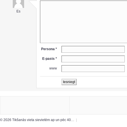
Es
Persona *
E-pasts *
www
© 2026 Tikšanās vieta sievietēm ap un pēc 40…
|