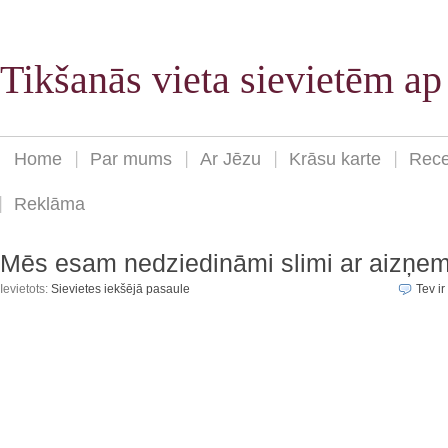
Tikšanās vieta sievietēm a
Home
Par mums
Ar Jēzu
Krāsu karte
Rece
Reklāma
Mēs esam nedziedināmi slimi ar aizņem
Ievietots:
Sievietes iekšējā pasaule
Tev ir