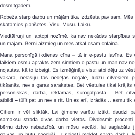
desmitgadēm.
Robeža starp darbu un mājām tika izdzēsta pavisam. Mēs v
skatāmies planšetēs. Visu. Mūsu. Laiku.
Viedtālruņi un laptopi nozīmē, ka nav nekādas starpības s
un mājām. Bērni aizmieg un mēs atkal esam onlainā.
Mana personīgā ikdienas cīņa – tā ir e-pastu lavīna. Es 
laikiem esmu aprakts zem simtiem e-pastu un man nav n
nojautas, kā to izbeigt. Es izmēģināju visu: atbildēju uz vēst
vakarā, nelasīju tās nedēļas nogalē, lūdzu cilvēkiem p
tikšanās, nevis garas sarakstes. Bet vēstules tikai krājās 
personiskās, darba, reklāmas, surogātpasta… Bet cilv
atbildi – tūlīt pat un nevis rīt. Un es arī, izrādās… esmu tik
Citiem ir vēl sliktāk. Lai ģimene varētu iztikt, daudzi p
samaksu strādā divās darba vietās. Divdesmit procent
bērnu dzīvo nabadzībā, un mūsu vecāki, lai saglabātu j
galvas un būtu paēduši, ir spiesti meklēt sarga darbu.