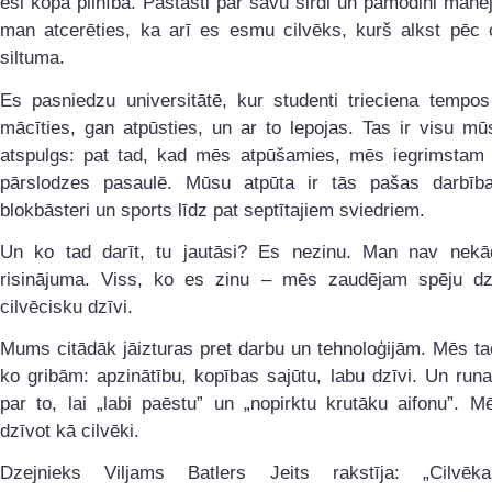
esi kopā pilnībā. Pastāsti par savu sirdi un pamodini manēj
man atcerēties, ka arī es esmu cilvēks, kurš alkst pēc c
siltuma.
Es pasniedzu universitātē, kur studenti trieciena tempos
mācīties, gan atpūsties, un ar to lepojas. Tas ir visu m
atspulgs: pat tad, kad mēs atpūšamies, mēs iegrimstam 
pārslodzes pasaulē. Mūsu atpūta ir tās pašas darbības
blokbāsteri un sports līdz pat septītajiem sviedriem.
Un ko tad darīt, tu jautāsi? Es nezinu. Man nav nekā
risinājuma. Viss, ko es zinu – mēs zaudējam spēju dzī
cilvēcisku dzīvi.
Mums citādāk jāizturas pret darbu un tehnoloģijām. Mēs t
ko gribām: apzinātību, kopības sajūtu, labu dzīvi. Un runa
par to, lai „labi paēstu” un „nopirktu krutāku aifonu”. 
dzīvot kā cilvēki.
Dzejnieks Viljams Batlers Jeits rakstīja: „Cilvēk